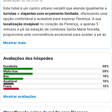
atualização: 30 Jul 2026
Este hotel é um centro urbano versátil que atende igualmente a
turistas
e
viajantes com orçamento limitado
, oferecendo uma
opção confortável e acessível para explorar Florença. A sua
localização invejável
no coração de Florença, a apenas 5
minutos a pé da estação de comboios Santa Maria Novella,
proporciona uma conveniência excecional para aceder a pé às
principais atrações como o Duomo, a Ponte Vecchio e a Galeria
Mostrar mais
Uffizi. O hotel dispõe de uma
sala de jantar no quinto andar
com vistas panorâmicas de Florença e do Duomo, onde é
servido um pequeno-almoço diversificado e de qualidade. Os
Avaliações dos hóspedes
hóspedes elogiam consistentemente os
funcionários da
receção
pela sua prestabilidade e simpatia, e a
equipa de
Excelente
28
%
limpeza
pela sua diligência. Para uma estadia mais tranquila, os
Muito boa
28
%
hóspedes podem considerar solicitar um quarto virado para o
Boa
19
%
Aceitável
10
%
jardim.
Fraca
15
%
Mostrar avaliações