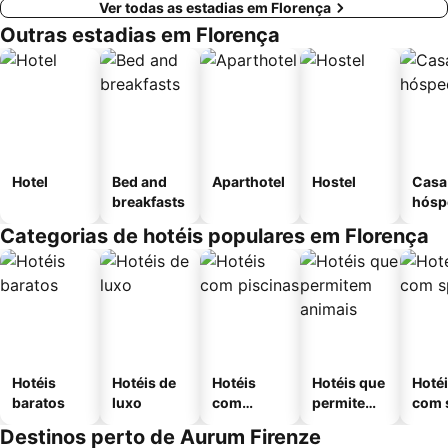
Ver todas as estadias em Florença
Outras estadias em Florença
Hotel
Bed and
Aparthotel
Hostel
Casa
breakfasts
hósp
Categorias de hotéis populares em Florença
Hotéis
Hotéis de
Hotéis
Hotéis que
Hoté
baratos
luxo
com
permitem
com 
piscinas
animais
Destinos perto de Aurum Firenze