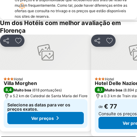
Centro Storico
Siena Railway Station
mudam frequentemente. Como tal, pode haver diferenças entre as
Palazzo Medici-Ricardi
Palazzo Antinori
ofertas que consulta no trivago e os preços que estão disponíveis
nos sites de reserva.
Via Roma
Via dei Calzaiuoli
Um dos Hotéis com melhor avaliação em
San Lorenzo Market
Palácio Antigo
Florença
Novoli
Stazione di Prato Centrale
Partilhar
Adicionar aos favoritos
Partilhar
Adicionar a
Le Cantine di Greve in Chianti
Castel San Gimignano
Mercato di San Lorenzo
Officina Profumo Farmaceutica di Santa Maria Novella
Piazza Santissima Annunziata
Il Prato
Museo Nazionale del Bargello
Via Santo Spirito
Hotel
Hotel
3 Estrelas
Chiesa Santo Spirito
Piazza di Santa Croce
3 Estrelas
Villa Morghen
Hotel Delle Nazio
8,4
8,1
Muito boa
(
618 pontuações
)
Muito boa
(
8.894 
Coverciano
Castello
a 5.2 km de Catedral de Santa Maria del Fiore
a 0.3 km de Train st
La Certosa di Firenze
Piazza del Comune
Selecione as datas para ver os
€ 77
de
preços exatos.
Consulte os preço
Ver preços
Ver pr