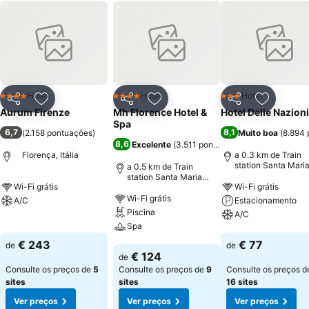
Hotel
Hotel
Hotel
4 Estrelas
4 Estrelas
3 Estrelas
Partilhar
Adicionar aos favoritos
Partilhar
Adicionar aos favoritos
Partilhar
Adicionar
Aurum Firenze
Mh Florence Hotel &
Hotel Delle Nazioni
Spa
6,7
8,1
(
2.158 pontuações
)
Muito boa
(
8.894 
8,6
Excelente
(
3.511 pontuações
)
Florença, Itália
a 0.3 km de Train
station Santa Mari
a 0.5 km de Train
Novella
station Santa Maria
Wi-Fi grátis
Wi-Fi grátis
Novella
Wi-Fi grátis
A/C
Estacionamento
Piscina
A/C
Ver preços
Spa
Ver preços
€ 243
€ 77
de
de
Ver preços
€ 124
de
Consulte os preços de
5
Consulte os preços de
9
Consulte os preços d
sites
sites
16 sites
Ver preços
Ver preços
Ver preços