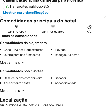
Classificação acima da média para Florença
Transportes públicos
•
8,5
Mostrar mais classificações
Comodidades principais do hotel
Wi-fi no lobby
Wi-fi nos quartos
A/C
Todas as comodidades
Comodidades do alojamento
Check-in/check-out expresso
Elevador
Quarto para não fumadores
Receção 24 horas
Mostrar mais
Comodidades nos quartos
Casa de banho com chuveiro
Secador
Aquecimento central
Ar condicionado
Mostrar mais
Localização
Via Nazionale, 8a, 50123, Florença, Itália