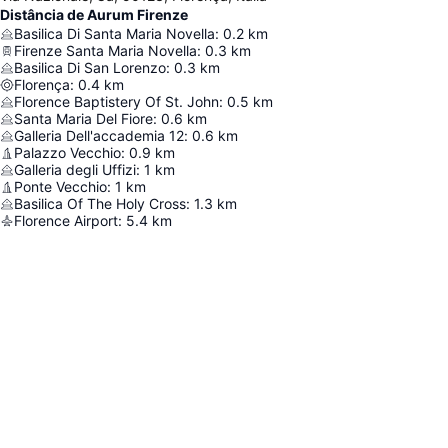
Distância de Aurum Firenze
Basilica Di Santa Maria Novella
:
0.2
km
Firenze Santa Maria Novella
:
0.3
km
Basilica Di San Lorenzo
:
0.3
km
Florença
:
0.4
km
Florence Baptistery Of St. John
:
0.5
km
Santa Maria Del Fiore
:
0.6
km
Galleria Dell'accademia 12
:
0.6
km
Palazzo Vecchio
:
0.9
km
Galleria degli Uffizi
:
1
km
Ponte Vecchio
:
1
km
Basilica Of The Holy Cross
:
1.3
km
Florence Airport
:
5.4
km