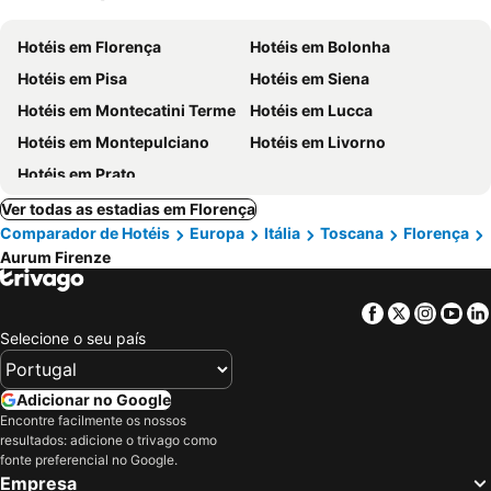
Hotéis em Florença
Hotéis em Bolonha
Hotéis em Pisa
Hotéis em Siena
Hotéis em Montecatini Terme
Hotéis em Lucca
Hotéis em Montepulciano
Hotéis em Livorno
Hotéis em Prato
Ver todas as estadias em Florença
Comparador de Hotéis
Europa
Itália
Toscana
Florença
Aurum Firenze
Facebook
Twitter
Insta
Yo
Selecione o seu país
Adicionar no Google
Encontre facilmente os nossos
resultados: adicione o trivago como
fonte preferencial no Google.
Empresa