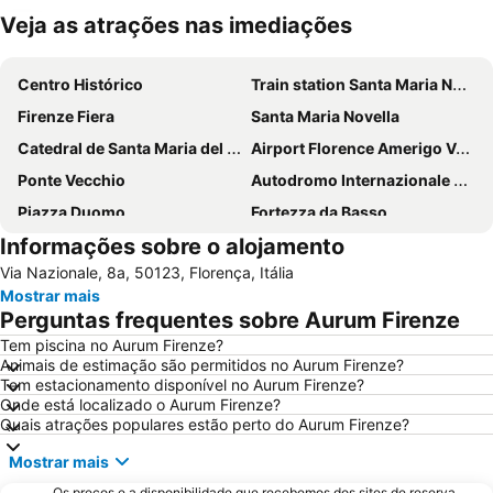
Veja as atrações nas imediações
Ampliar mapa
Centro Histórico
Train station Santa Maria Novella
Firenze Fiera
Santa Maria Novella
Catedral de Santa Maria del Fiore
Airport Florence Amerigo Vespucci
Ponte Vecchio
Autodromo Internazionale del Mugello
Piazza Duomo
Fortezza da Basso
Informações sobre o alojamento
Centro Histórico
Brunelleschi
Via Nazionale, 8a, 50123, Florença, Itália
Santa Cruz
Mercato Centrale
Mostrar mais
Panzano in Chianti
Via del Corso
Perguntas frequentes sobre Aurum Firenze
Chiesa dei Santi Michele e Gaetano
Firenze Expo Congress SPA
Tem piscina no Aurum Firenze?
Animais de estimação são permitidos no Aurum Firenze?
Oltrarno
Basilica of St Lawrence
Tem estacionamento disponível no Aurum Firenze?
Piazza della Repubblica
Praça da Senhoria
Onde está localizado o Aurum Firenze?
Quais atrações populares estão perto do Aurum Firenze?
Galleria degli Uffizi
Peretola
Mostrar mais
Isolotto
San Lorenzo a Greve
Os preços e a disponibilidade que recebemos dos sites de reserva