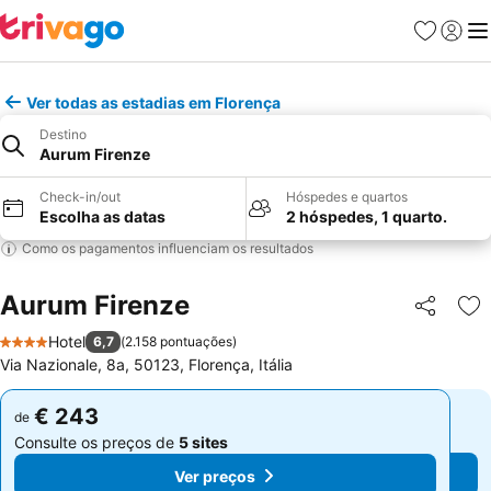
Favoritos
Iniciar
Me
Ver todas as estadias em Florença
Destino
Aurum Firenze
Check-in/out
Hóspedes e quartos
Escolha as datas
2 hóspedes, 1 quarto.
Como os pagamentos influenciam os resultados
Aurum Firenze
Partilhar
Ad
Hotel
6,7
(
2.158 pontuações
)
4 Estrelas
Via Nazionale, 8a, 50123, Florença, Itália
€ 243
€ 243
de
de
Consulte os preços de
5 sites
Consulte os preços de
5 sites
Ver preços
Ver preços