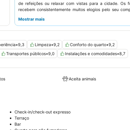
de refeições ou relaxar com vistas para a cidade. Os f
recebem consistentemente muitos elogios pelo seu com
acolhedor e prestável, e o delicioso e variado pequeno-
Mostrar mais
destaque, com opções de "pequeno-almoço para le
partidas antecipadas. Para uma experiência mais tra
hóspedes devem solicitar quartos virados para o jardim.
eriência
•
9,3
Limpeza
•
9,2
Conforto do quarto
•
9,2
Transportes públicos
•
9,0
Instalações e comodidades
•
8,7
tos
Aceita animais
Check-in/check-out expresso
Terraço
Bar