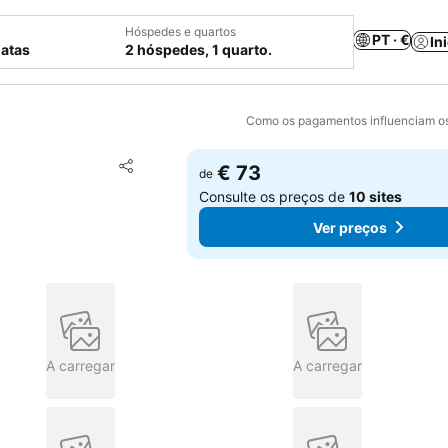
Hóspedes e quartos
PT · €
In
datas
2 hóspedes, 1 quarto.
Como os pagamentos influenciam os
Adicionar aos favoritos
€ 73
de
Partilhar
Consulte os preços de
10 sites
Ver preços
A carregar
A carregar