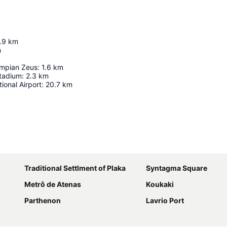
.9
km
m
ympian Zeus
:
1.6
km
tadium
:
2.3
km
ional Airport
:
20.7
km
Ampliar mapa
Traditional Settlment of Plaka
Syntagma Square
Metrô de Atenas
Koukaki
Parthenon
Lavrio Port