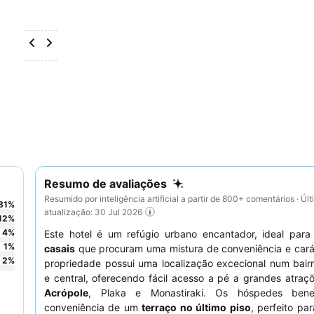
Resumo de avaliações
Resumido por inteligência artificial a partir de 800+ comentários · Úl
81
%
atualização: 30 Jul 2026
12
%
4
%
Este hotel é um refúgio urbano encantador, ideal par
1
%
casais
que procuram uma mistura de conveniência e carát
2
%
propriedade possui uma localização excecional num bairr
e central, oferecendo fácil acesso a pé a grandes atra
Acrópole
, Plaka e Monastiraki. Os hóspedes bene
conveniência de um
terraço no último piso
, perfeito pa