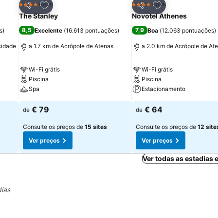
itos
Adicionar aos favoritos
Adicionar aos fav
Hotel
Hotel
4 Estrelas
4 Estrelas
Partilhar
Partilhar
The Stanley
Novotel Athenes
8,5
7,9
s
)
Excelente
(
16.613 pontuações
)
Boa
(
12.063 pontuações
)
cidade
a 1.7 km de Acrópole de Atenas
a 2.0 km de Acrópole de At
Wi-Fi grátis
Wi-Fi grátis
Piscina
Piscina
Spa
Estacionamento
€ 79
€ 64
de
de
Consulte os preços de
15 sites
Consulte os preços de
12 site
Ver preços
Ver preços
Ver todas as estadias
dias