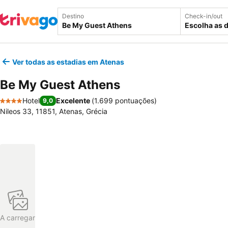
Destino
Check-in/out
Escolha as 
Ver todas as estadias em Atenas
Be My Guest Athens
Hotel
Excelente
(
1.699 pontuações
)
9,0
4 Estrelas
Nileos 33, 11851, Atenas, Grécia
A carregar