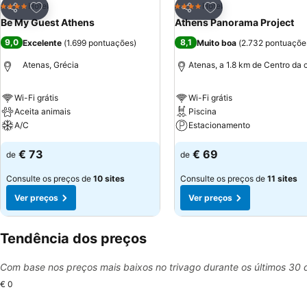
Adicionar aos favoritos
Adicionar aos favor
Hotel
Hotel
4 Estrelas
4 Estrelas
Partilhar
Partilhar
Be My Guest Athens
Athens Panorama Project
9,0
8,1
Excelente
(
1.699 pontuações
)
Muito boa
(
2.732 pontuaçõe
Atenas, Grécia
Atenas, a 1.8 km de Centro da 
Wi-Fi grátis
Wi-Fi grátis
Aceita animais
Piscina
A/C
Estacionamento
€ 73
€ 69
de
de
Consulte os preços de
10 sites
Consulte os preços de
11 sites
Ver preços
Ver preços
Tendência dos preços
Com base nos preços mais baixos no trivago durante os últimos 30 
€ 0