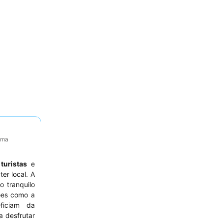
tima
a
turistas
e
er local. A
o tranquilo
ções como a
ficiam da
ra desfrutar