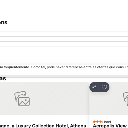
ens
m frequentemente. Como tal, pode haver diferenças entre as ofertas que consult
as
avoritos
Adicionar ao
Partilhar
Hotel
3 Estrelas
gne, a Luxury Collection Hotel, Athens
Acropolis View