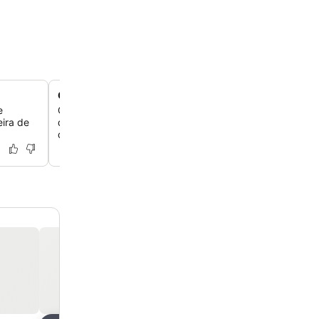
Café da manhã caseiro com delícias locais
e
Comece o seu dia com um delicioso buffet de café da m
ira de
que inclui iguarias locais e opções frescas, servido diar
café do local.