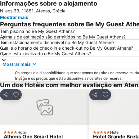
Informações sobre o alojamento
Nileos 33, 11851, Atenas, Grécia
Mostrar mais
Perguntas frequentes sobre Be My Guest Ath
Tem piscina no Be My Guest Athens?
Animais de estimação são permitidos no Be My Guest Athens?
Tem estacionamento disponível no Be My Guest Athens?
Qual é o horário de check-in e check-out no Be My Guest Athens?
Onde está localizado o Be My Guest Athens?
Mostrar mais
Os preços e a disponibilidade que recebemos dos sites de reserva muda
trivago e os preços que estão disponíveis nos sites de reserva.
Um dos Hotéis com melhor avaliação em Aten
Adicionar aos favoritos
Adicionar aos f
Partilhar
Partilhar
Hotel
Hotel
4 Estrelas
5 Estrelas
Athens One Smart Hotel
Hotel Grande Breta