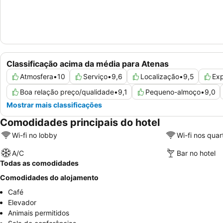
Classificação acima da média para Atenas
Atmosfera
•
10
Serviço
•
9,6
Localização
•
9,5
Exp
Boa relação preço/qualidade
•
9,1
Pequeno-almoço
•
9,0
Mostrar mais classificações
Comodidades principais do hotel
Wi-fi no lobby
Wi-fi nos quar
A/C
Bar no hotel
Todas as comodidades
Comodidades do alojamento
Café
Elevador
Animais permitidos