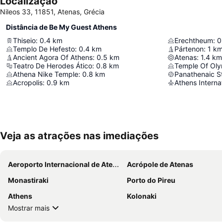
Localização
Nileos 33, 11851, Atenas, Grécia
Distância de Be My Guest Athens
Thiseio
:
0.4
km
Erechtheum
:
0
Templo De Hefesto
:
0.4
km
Pártenon
:
1
k
Ancient Agora Of Athens
:
0.5
km
Atenas
:
1.4
km
Teatro De Herodes Ático
:
0.8
km
Temple Of Ol
Athena Nike Temple
:
0.8
km
Panathenaic S
Acropolis
:
0.9
km
Athens Internat
Veja as atrações nas imediações
Aeroporto Internacional de Atenas
Acrópole de Atenas
Monastiraki
Porto do Pireu
Athens
Kolonaki
Mostrar mais