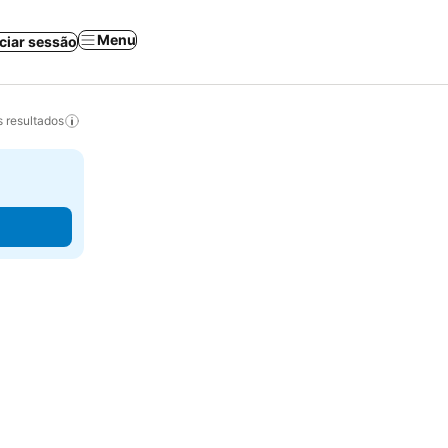
Menu
iciar sessão
 resultados