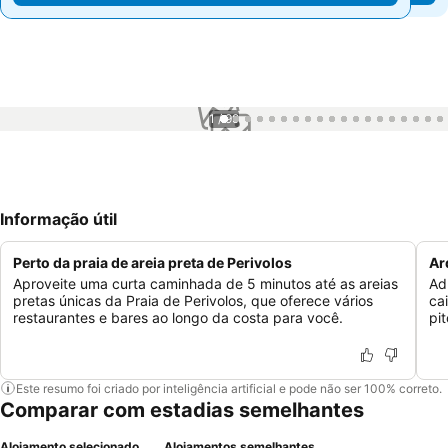
1 / 99
Informação útil
Perto da praia de areia preta de Perivolos
Ar
Aproveite uma curta caminhada de 5 minutos até as areias
Ad
pretas únicas da Praia de Perivolos, que oferece vários
ca
restaurantes e bares ao longo da costa para você.
pi
Este resumo foi criado por inteligência artificial e pode não ser 100% correto.
Comparar com estadias semelhantes
Alojamento selecionado
Alojamentos semelhantes