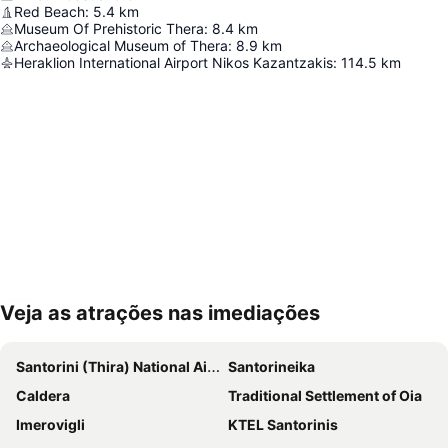
Red Beach
:
5.4
km
Museum Of Prehistoric Thera
:
8.4
km
Archaeological Museum of Thera
:
8.9
km
Heraklion International Airport Nikos Kazantzakis
:
114.5
km
Veja as atrações nas imediações
Ampliar mapa
Santorini (Thira) National Airport
Santorineika
Caldera
Traditional Settlement of Oia
Imerovigli
KTEL Santorinis