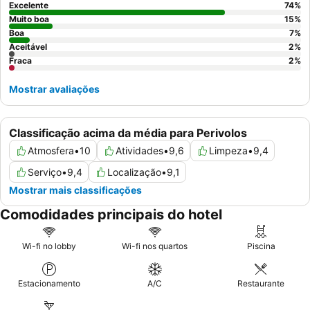
Excelente
74
%
Muito boa
15
%
Boa
7
%
Aceitável
2
%
Fraca
2
%
Mostrar avaliações
Classificação acima da média para Perivolos
Atmosfera
•
10
Atividades
•
9,6
Limpeza
•
9,4
Serviço
•
9,4
Localização
•
9,1
Mostrar mais classificações
Comodidades principais do hotel
Wi-fi no lobby
Wi-fi nos quartos
Piscina
Estacionamento
A/C
Restaurante