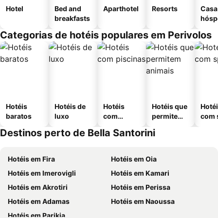
Hotel
Bed and
Aparthotel
Resorts
Casa
breakfasts
hósp
Categorias de hotéis populares em Perivolos
Hotéis
Hotéis de
Hotéis
Hotéis que
Hoté
baratos
luxo
com
permitem
com 
piscinas
animais
Destinos perto de Bella Santorini
Hotéis em Fira
Hotéis em Oia
Hotéis em Imerovigli
Hotéis em Kamari
Hotéis em Akrotiri
Hotéis em Perissa
Hotéis em Adamas
Hotéis em Naoussa
Hotéis em Parikia