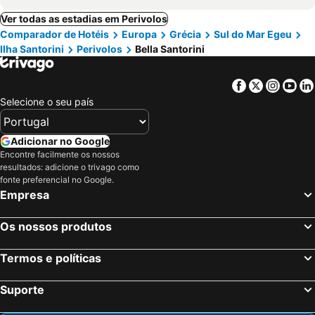
Ver todas as estadias em Perivolos
Comparador de Hotéis
Europa
Grécia
Sul do Mar Egeu
Ilha Santorini
Perivolos
Bella Santorini
Facebook
Twitter
Insta
Yo
Selecione o seu país
Adicionar no Google
Encontre facilmente os nossos
resultados: adicione o trivago como
fonte preferencial no Google.
Empresa
Os nossos produtos
Termos e políticas
Suporte