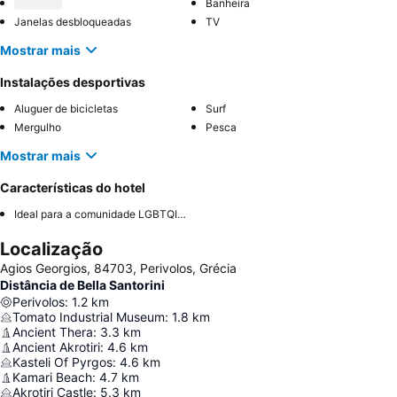
Banheira
Janelas desbloqueadas
TV
Mostrar mais
Instalações desportivas
Aluguer de bicicletas
Surf
Mergulho
Pesca
Mostrar mais
Características do hotel
Ideal para a comunidade LGBTQIA+
Localização
Agios Georgios, 84703, Perivolos, Grécia
Distância de Bella Santorini
Perivolos
:
1.2
km
Tomato Industrial Museum
:
1.8
km
Ancient Thera
:
3.3
km
Ancient Akrotiri
:
4.6
km
Kasteli Of Pyrgos
:
4.6
km
Kamari Beach
:
4.7
km
Akrotiri Castle
:
5.3
km