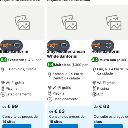
Hotel
Hotel
Hotel
4 Estrelas
4 Estrelas
3 Estrelas
Partilhar
Adicionar aos favoritos
Partilhar
Adicionar aos favoritos
Partilhar
Adicionar
Bella Santorini
Smy Mediterranean
Hotel Santorini
White Santorini
8,9
8,2
Excelente
(
1.431 pontuações
)
Muito boa
(
2.080
8,4
Muito boa
(
1.390 pontuações
)
Perivolos, Grécia
Fira, a 0.4 km de C
da cidade
Kamari, a 2.9 km de
Centro da cidade
Wi-Fi grátis
Wi-Fi grátis
Wi-Fi grátis
Piscina
Piscina
Piscina
Estacionamento
A/C
Estacionamento
€ 99
€ 63
de
de
€ 63
de
Consulte os preços de
Consulte os preços de
Consulte os preços 
14 sites
15 sites
sites