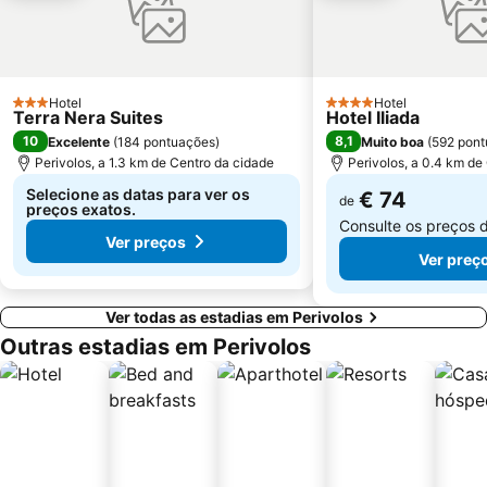
Hotel
Hotel
3 Estrelas
4 Estrelas
Terra Nera Suites
Hotel Iliada
10
8,1
Excelente
(
184 pontuações
)
Muito boa
(
592 pon
Perivolos, a 1.3 km de Centro da cidade
Perivolos, a 0.4 km de
Selecione as datas para ver os
€ 74
de
preços exatos.
Consulte os preços 
Ver preços
Ver preç
Ver todas as estadias em Perivolos
Outras estadias em Perivolos