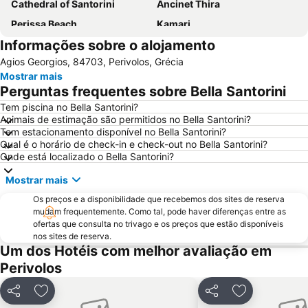
Cathedral of Santorini
Ancinet Thira
Perissa Beach
Kamari
Informações sobre o alojamento
Old Port
Kokkini Paralia - Red Beach
Agios Georgios, 84703, Perivolos, Grécia
Armeni
Mylopotas Beach
Mostrar mais
Athinios Fery Port
Monolithos Beach
Perguntas frequentes sobre Bella Santorini
Traditional Settlement of Thira
Spiaggia di Perivolos
Tem piscina no Bella Santorini?
Animais de estimação são permitidos no Bella Santorini?
Tem estacionamento disponível no Bella Santorini?
Qual é o horário de check-in e check-out no Bella Santorini?
Onde está localizado o Bella Santorini?
Mostrar mais
Os preços e a disponibilidade que recebemos dos sites de reserva
mudam frequentemente. Como tal, pode haver diferenças entre as
ofertas que consulta no trivago e os preços que estão disponíveis
nos sites de reserva.
Um dos Hotéis com melhor avaliação em
Perivolos
Partilhar
Adicionar aos favoritos
Partilhar
Adicionar aos