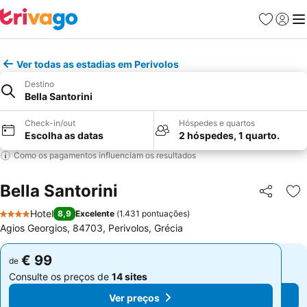
Favoritos
Iniciar
Me
Ver todas as estadias em Perivolos
Destino
Bella Santorini
Check-in/out
Hóspedes e quartos
Escolha as datas
2 hóspedes, 1 quarto.
Como os pagamentos influenciam os resultados
Bella Santorini
Partilhar
Ad
Hotel
8,9
Excelente
(
1.431 pontuações
)
4 Estrelas
Agios Georgios, 84703, Perivolos, Grécia
€ 99
€ 99
de
de
Consulte os preços de
14 sites
Consulte os preços de
14 sites
Ver preços
Ver preços