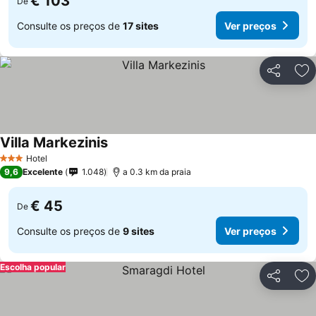
€ 103
De
Consulte os preços de
17 sites
Ver preços
Partilhar
Ad
Villa Markezinis
Ver preços
Hotel
3 Estrelas
9,6
Excelente
1.048
a 0.3 km da praia
€ 45
De
Consulte os preços de
9 sites
Ver preços
Escolha popular
Partilhar
Ad