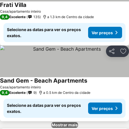
Frati Villa
Ver preços
Casa/apartamento inteiro
9,4
Excelente
135
a 1.3 km de Centro da cidade
Selecione as datas para ver os preços
Ver preços
exatos.
Partilhar
Ad
Sand Gem - Beach Apartments
Ver preços
Casa/apartamento inteiro
9,4
Excelente
9
a 0.5 km de Centro da cidade
Selecione as datas para ver os preços
Ver preços
exatos.
Mostrar mais