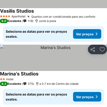
Vasilis Studios
Ver preços
Aparthotel
Quartos com ar-condicionado para seu conforto
Ver pr
4 Estrelas
9,0
Excelente
119
Junto à praia
Selecione as datas para ver os preços
Ver preços
exatos.
Partilhar
Ad
Marina's Studios
Ver preços
Hotel
2 Estrelas
9,3
Excelente
375
a 0.7 km de Centro da cidade
Selecione as datas para ver os preços
Ver preços
exatos.