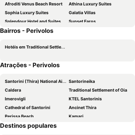
Afroditi Venus Beach Resort
Athina Luxury Suites
Sophia Luxury Suites
Galatia Villas
Splendour Hotel and Suites
Sunset Faros
Bairros - Perivolos
Rocabella Santorini Hotel & SPA
Hotel Perissa
Rodakas Hotel
Bella Santorini
Hotéis em Traditional Settlement of Thira
Anamar Santorini
Santorini Palace
Suites of the Gods
Grand Ambassador Santorini Hotel
Atrações - Perivolos
Utopia Suites Santorini
IKIES Santorini
Hotel Orizontes Santorini
Hotel Mathios Village
Santorini (Thira) National Airport
Santorineika
Aressana Spa Hotel and Suites
Phaos Santorini Suites
Caldera
Traditional Settlement of Oia
Hotel Marybill
Caldera View Resort
Imerovigli
KTEL Santorinis
Astro Palace Hotel & Suites
Atlantis Beach Villa
Cathedral of Santorini
Ancinet Thira
Blue Sea Hotel
The Majestic Hotel
Perissa Beach
Kamari
Corrado Caldera Apartments
Ira Hotel & Spa
Destinos populares
Old Port
Kokkini Paralia - Red Beach
Beach Boutique Hotel
Afroessa Hotel
Armeni
Mylopotas Beach
Aegeeis
De Sol Hotel & Spa