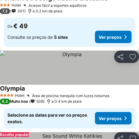
Ver preços
Hotel
Acesso fácil a esportes aquáticos
Ver preços
3 Estrelas
7,2
301
a 0.2 km da praia
€ 49
De
Consulte os preços de
5 sites
Ver preços
Partilhar
Ad
Olympia
Ver preços
Hotel
Área de piscina tranquila com luzes noturnas
Ver preços
4 Estrelas
8,2
Muito boa
508
a 0.4 km da praia
Selecione as datas para ver os preços
Ver preços
exatos.
Escolha popular