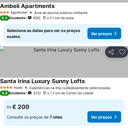
Ambeli Apartments
Ver preços
Aparthotel
Área de piscina externa cintilante
Ver preços
3 Estrelas
9,5
Excelente
826
a 0.1 km da praia
Selecione as datas para ver os preços
Ver preços
exatos.
Partilhar
Ad
Santa Irina Luxury Sunny Lofts
Ver preços
Hotel
Experiências na ilha cuidadosamente selecionadas
Ver pre
4 Estrelas
9,8
Excelente
322
a 1.3 km de Centro da cidade
€ 200
De
Consulte os preços de
7 sites
Ver preços