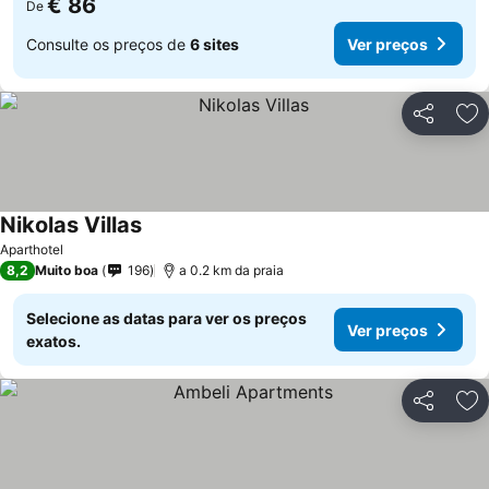
€ 86
De
Consulte os preços de
6 sites
Ver preços
Partilhar
Ad
Nikolas Villas
Ver preços
Aparthotel
8,2
Muito boa
196
a 0.2 km da praia
Selecione as datas para ver os preços
Ver preços
exatos.
Partilhar
Ad