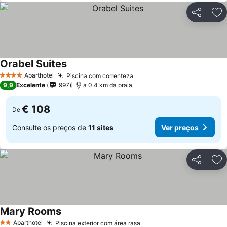
Partilhar
Ad
Orabel Suites
Ver preços
Aparthotel
Piscina com correnteza
Ver preços
4 Estrelas
9,9
Excelente
997
a 0.4 km da praia
€ 108
De
Consulte os preços de
11 sites
Ver preços
Partilhar
Ad
Mary Rooms
Ver preços
Aparthotel
Piscina exterior com área rasa
Ver preços
2 Estrelas