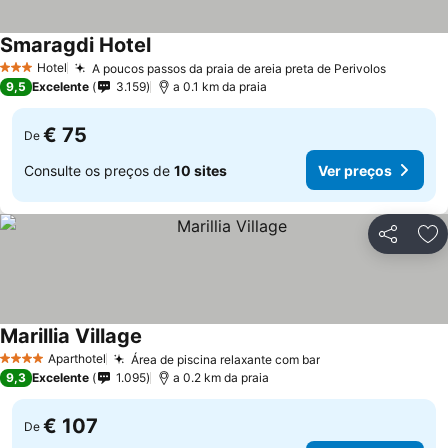
Smaragdi Hotel
Ver preços
Hotel
A poucos passos da praia de areia preta de Perivolos
Ver pre
3 Estrelas
9,5
Excelente
3.159
a 0.1 km da praia
€ 75
De
Consulte os preços de
10 sites
Ver preços
Partilhar
Ad
Marillia Village
Ver preços
Aparthotel
Área de piscina relaxante com bar
Ver preços
4 Estrelas
9,3
Excelente
1.095
a 0.2 km da praia
€ 107
De