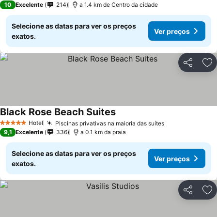
10
Excelente
214
a 1.4 km de Centro da cidade
Selecione as datas para ver os preços
Ver preços
exatos.
Partilhar
Ad
Black Rose Beach Suites
Ver preços
Hotel
Piscinas privativas na maioria das suítes
Ver preços
5 Estrelas
9,1
Excelente
336
a 0.1 km da praia
Selecione as datas para ver os preços
Ver preços
exatos.
Partilhar
Ad