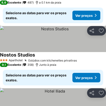
8,6
Excelente
487
a 0.1 km da praia
Selecione as datas para ver os preços
Ver preços
exatos.
Partilhar
Ad
Nostos Studios
Ver preços
Aparthotel
Estúdios com kitchenettes privativas
Ver preços
3 Estrelas
9,1
Excelente
358
Junto à praia
Selecione as datas para ver os preços
Ver preços
exatos.
Partilhar
Ad