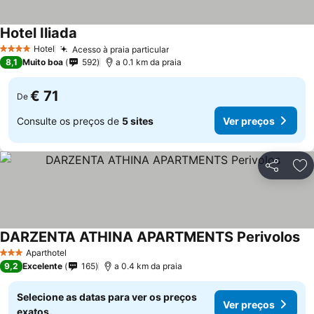
Hotel Iliada
Ver preços
Hotel
Acesso à praia particular
Ver preços
4 Estrelas
8,1
Muito boa
592
a 0.1 km da praia
€ 71
De
Consulte os preços de
5 sites
Ver preços
Partilhar
Ad
DARZENTA ATHINA APARTMENTS Perivolos
Ve
Aparthotel
3 Estrelas
9,2
Excelente
165
a 0.4 km da praia
Selecione as datas para ver os preços
Ver preços
exatos.