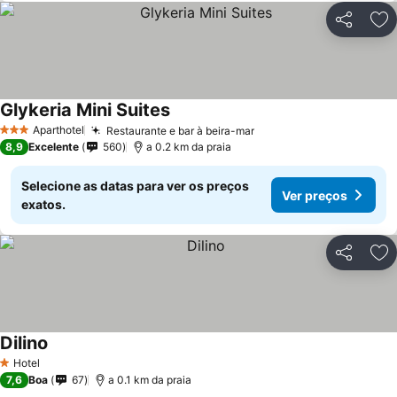
Partilhar
Ad
Glykeria Mini Suites
Ver preços
Aparthotel
Restaurante e bar à beira-mar
Ver preços
3 Estrelas
8,9
Excelente
560
a 0.2 km da praia
Selecione as datas para ver os preços
Ver preços
exatos.
Partilhar
Ad
Dilino
Ver preços
Hotel
1 Estrelas
7,6
Boa
67
a 0.1 km da praia