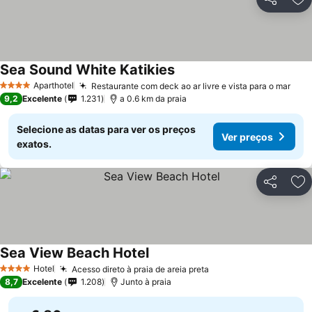
Partilhar
Ad
Sea Sound White Katikies
Ver preços
Aparthotel
Restaurante com deck ao ar livre e vista para o mar
Ver
4 Estrelas
9,2
Excelente
1.231
a 0.6 km da praia
Selecione as datas para ver os preços
Ver preços
exatos.
Partilhar
Ad
Sea View Beach Hotel
Ver preços
Hotel
Acesso direto à praia de areia preta
Ver preços
4 Estrelas
8,7
Excelente
1.208
Junto à praia