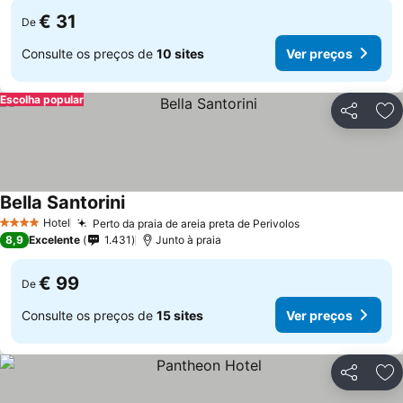
€ 31
De
Consulte os preços de
10 sites
Ver preços
Escolha popular
Partilhar
Ad
Bella Santorini
Ver preços
Hotel
Perto da praia de areia preta de Perivolos
Ver preços
4 Estrelas
8,9
Excelente
1.431
Junto à praia
€ 99
De
Consulte os preços de
15 sites
Ver preços
Partilhar
Ad