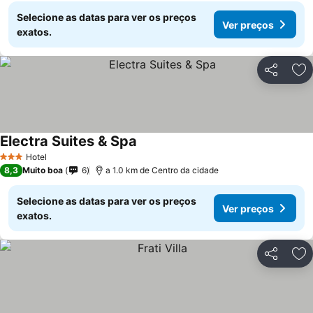
Selecione as datas para ver os preços
Ver preços
exatos.
Partilhar
Ad
Electra Suites & Spa
Ver preços
Hotel
3 Estrelas
8,3
Muito boa
6
a 1.0 km de Centro da cidade
Selecione as datas para ver os preços
Ver preços
exatos.
Partilhar
Ad