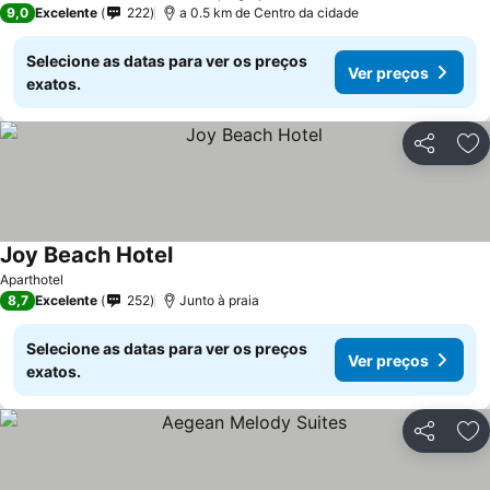
9,0
Excelente
222
a 0.5 km de Centro da cidade
Selecione as datas para ver os preços
Ver preços
exatos.
Partilhar
Ad
Joy Beach Hotel
Ver preços
Aparthotel
8,7
Excelente
252
Junto à praia
Selecione as datas para ver os preços
Ver preços
exatos.
Partilhar
Ad