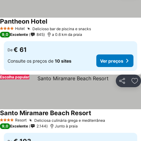
Pantheon Hotel
Ver preços
Hotel
Delicioso bar de piscina e snacks
Ver preços
4 Estrelas
9,0
Excelente
845
a 0.6 km da praia
€ 61
De
Consulte os preços de
10 sites
Ver preços
Escolha popular
Partilhar
Ad
Santo Miramare Beach Resort
Ver preços
Resort
Deliciosa culinária grega e mediterrânea
Ver preços
4 Estrelas
9,0
Excelente
2.144
Junto à praia