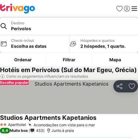
Favoritos
Iniciar
Me
Destino
Perivolos
Check-in/out
Hóspedes e quartos
Escolha as datas
2 hóspedes, 1 quarto.
Ordenar
Filtrar
Mapa
Hotéis em Perivolos (Sul do Mar Egeu, Grécia)
Como os pagamentos influenciam os resultados
Escolha popular
Partilhar
Ad
Studios Apartments Kapetanios
Ver preços
Aparthotel
Acomodações com vista para o mar
Ver preços
2 Estrelas
8,4
Muito boa
453
Junto à praia