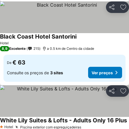
Partilhar
Ad
Black Coast Hotel Santorini
Ver preços
Hotel
8,9
Excelente
215
a 0.5 km de Centro da cidade
€ 63
De
Consulte os preços de
3 sites
Ver preços
Partilhar
Ad
White Lily Suites & Lofts - Adults Only 16 Plus
Hotel
Piscina exterior com espreguiçadeiras
Ver preços
1 Estrelas