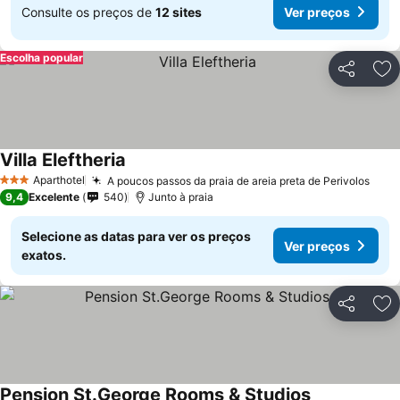
Consulte os preços de
12 sites
Ver preços
Escolha popular
Partilhar
Ad
Villa Eleftheria
Ver preços
Aparthotel
A poucos passos da praia de areia preta de Perivolos
Ver 
3 Estrelas
9,4
Excelente
540
Junto à praia
Selecione as datas para ver os preços
Ver preços
exatos.
Partilhar
Ad
Pension St.George Rooms & Studios