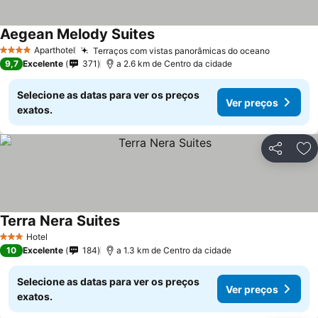
Aegean Melody Suites
Ver preços
Aparthotel
Terraços com vistas panorâmicas do oceano
Ver preç
4 Estrelas
9,7
Excelente
371
a 2.6 km de Centro da cidade
Selecione as datas para ver os preços
Ver preços
exatos.
Partilhar
Ad
Terra Nera Suites
Ver preços
Hotel
3 Estrelas
10
Excelente
184
a 1.3 km de Centro da cidade
Selecione as datas para ver os preços
Ver preços
exatos.