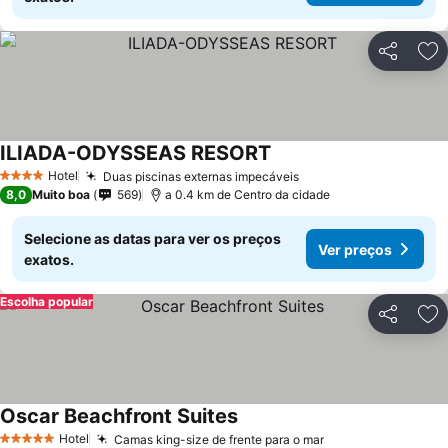
Partilhar
Ad
ILIADA-ODYSSEAS RESORT
Ver preços
Hotel
Duas piscinas externas impecáveis
Ver preços
4 Estrelas
8,0
Muito boa
569
a 0.4 km de Centro da cidade
Selecione as datas para ver os preços
Ver preços
exatos.
Escolha popular
Partilhar
Ad
Oscar Beachfront Suites
Ver preços
Hotel
Camas king-size de frente para o mar
Ver preços
5 Estrelas