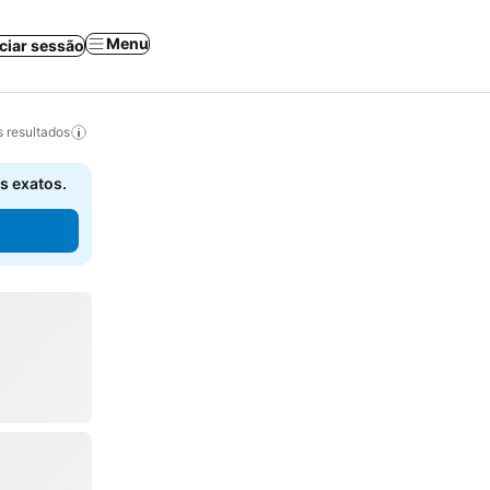
Menu
iciar sessão
 resultados
s exatos.