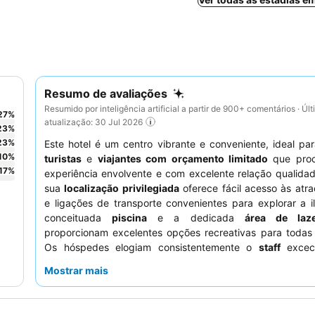
Resumo de avaliações
Resumido por inteligência artificial a partir de 900+ comentários · Úl
27
%
atualização: 30 Jul 2026
23
%
23
%
Este hotel é um centro vibrante e conveniente, ideal pa
10
%
turistas
e
viajantes com orçamento limitado
que pro
17
%
experiência envolvente e com excelente relação qualida
sua
localização privilegiada
oferece fácil acesso às atra
e ligações de transporte convenientes para explorar a 
conceituada
piscina
e a dedicada
área de laze
proporcionam excelentes opções recreativas para todas 
Os hóspedes elogiam consistentemente o
staff
exceci
simpático e prestável, sendo as diversas
opções de b
Mostrar mais
todas as refeições um destaque. Para uma estadia mais 
considere solicitar um quarto virado para o lado opost
principal.