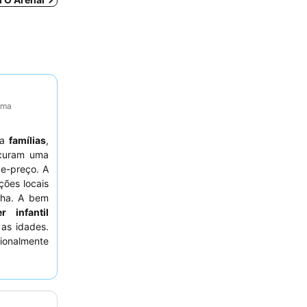
tima
ra
famílias
,
curam uma
de-preço. A
ções locais
ilha. A bem
r infantil
as idades.
onalmente
uffet
para
tranquila,
o à estrada