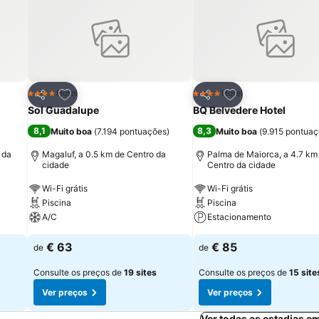
itos
Adicionar aos favoritos
Adicionar aos fav
Hotel
Hotel
4 Estrelas
4 Estrelas
Partilhar
Partilhar
Sol Guadalupe
BQ Belvedere Hotel
8,1
8,3
Muito boa
(
7.194 pontuações
)
Muito boa
(
9.915 pontua
 da
Magaluf, a 0.5 km de Centro da
Palma de Maiorca, a 4.7 km
cidade
Centro da cidade
Wi-Fi grátis
Wi-Fi grátis
Piscina
Piscina
A/C
Estacionamento
€ 63
€ 85
de
de
Consulte os preços de
19 sites
Consulte os preços de
15 site
Ver preços
Ver preços
Ver todas as estadias e