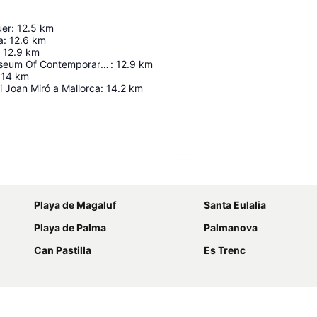
uer
:
12.5
km
a
:
12.6
km
12.9
km
Es Baluard Museum Of Contemporary Art Of Palma
:
12.9
km
14
km
 i Joan Miró a Mallorca
:
14.2
km
Ampliar mapa
Playa de Magaluf
Santa Eulalia
Playa de Palma
Palmanova
Can Pastilla
Es Trenc