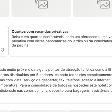
Quartos com varandas privativas
Relaxe em quartos confortáveis, cada um oferecendo uma v
privativa com vistas panorâmicas do jardim ou da convidativ
da piscina.
uado muito próximo de alguns pontos de atracção turística como a El
 quartos distribuídos por 5 andares, estando todos eles completamen
s com vista, serviço de despertar, fax, telefone, acesso à internet
 temperatura. Para a comodidade de todos os hóspedes este hotel co
ndicionado nas zonas comuns, depósito para bagagens, assistência tu
ísticos, concierge, serviço de câmbio e recepção com atendimento 2
a, jardim, piscina exterior, restaurante, TV no lobby e jornais de cor