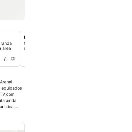
Proximidade conveniente da praia
aranda
Chegue à praia mais próxima com uma caminhada fácil 
a área
minutos, oferecendo um refúgio relaxante à beira-mar pe
 Arenal
te equipados
, TV com
nta ainda
rística,
4h. Para
tesia.