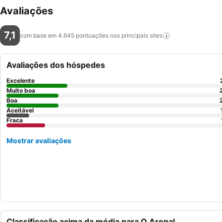
Avaliações
7,1
com base em 4.645 pontuações nos principais
sites
Avaliações dos hóspedes
Excelente
Muito boa
Boa
Aceitável
Fraca
Mostrar avaliações
Classificação acima da média para O Arenal