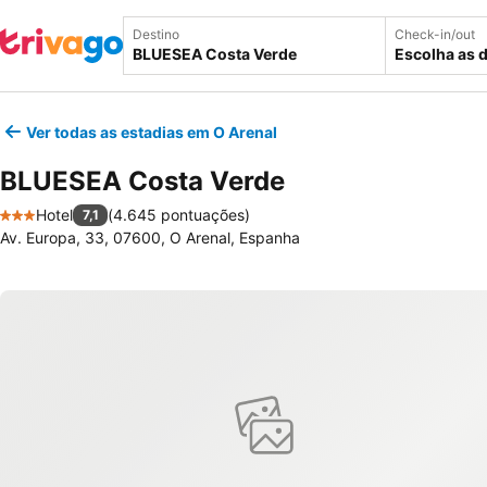
Destino
Check-in/out
Escolha as 
Ver todas as estadias em O Arenal
BLUESEA Costa Verde
Hotel
(
4.645 pontuações
)
7,1
3 Estrelas
Av. Europa, 33, 07600, O Arenal, Espanha