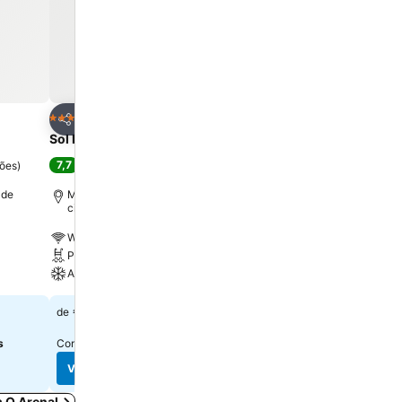
oritos
Adicionar aos favoritos
Adicionar aos f
Hotel
Hotel
4 Estrelas
4 Estrelas
Partilhar
Partilhar
Sol Barbados
Hotel Palma Bellver Affi
Meliá
7,7
ções
)
Boa
(
7.202 pontuações
)
8,1
Muito boa
(
12.586 pon
 de
Magaluf, a 0.8 km de Centro da
cidade
Palma de Maiorca, a 1.6 
da cidade
Wi-Fi grátis
Wi-Fi grátis
Piscina
Piscina
A/C
A/C
€ 78
de
€ 104
de
s
Consulte os preços de
18 sites
Consulte os preços de
16 s
Ver preços
Ver preços
m O Arenal