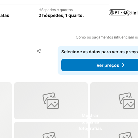
Hóspedes e quartos
PT · €
In
datas
2 hóspedes, 1 quarto.
Como os pagamentos influenciam os
Adicionar aos favoritos
Selecione as datas para ver os preço
Partilhar
Ver preços