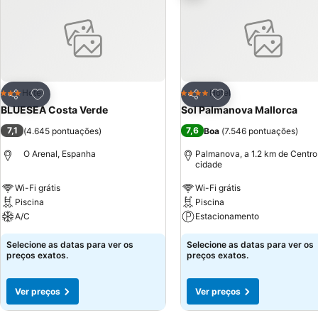
Adicionar aos favoritos
Adicionar aos favor
Hotel
Hotel
3 Estrelas
4 Estrelas
Partilhar
Partilhar
BLUESEA Costa Verde
Sol Palmanova Mallorca
7,1
7,6
(
4.645 pontuações
)
Boa
(
7.546 pontuações
)
O Arenal, Espanha
Palmanova, a 1.2 km de Centro
cidade
Wi-Fi grátis
Wi-Fi grátis
Piscina
Piscina
A/C
Estacionamento
Selecione as datas para ver os
Selecione as datas para ver os
preços exatos.
preços exatos.
Ver preços
Ver preços