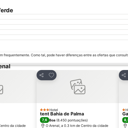
Verde
m frequentemente. Como tal, pode haver diferenças entre as ofertas que consult
enal
avoritos
Adicionar aos favoritos
Partilhar
Par
Hotel
H
3 Estrelas
1 E
tent Bahia de Palma
Ga
7,6
8,
Boa
(
8.450 pontuações
)
Centro da cidade
O Arenal, a 0.3 km de Centro da cidade