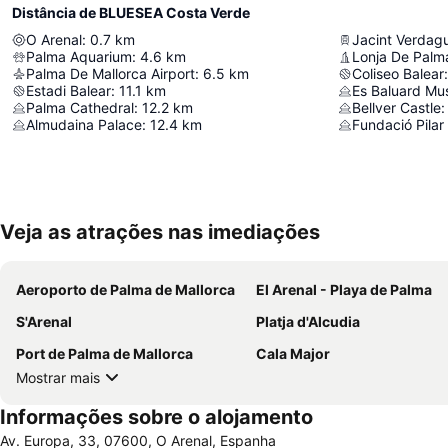
Distância de BLUESEA Costa Verde
O Arenal
:
0.7
km
Jacint Verdag
Palma Aquarium
:
4.6
km
Lonja De Palm
Palma De Mallorca Airport
:
6.5
km
Coliseo Balear
:
Estadi Balear
:
11.1
km
Palma Cathedral
:
12.2
km
Bellver Castle
:
Almudaina Palace
:
12.4
km
Fundació Pilar
Veja as atrações nas imediações
Aeroporto de Palma de Mallorca
El Arenal - Playa de Palma
S'Arenal
Platja d'Alcudia
Port de Palma de Mallorca
Cala Major
Mostrar mais
Informações sobre o alojamento
Av. Europa, 33, 07600, O Arenal, Espanha