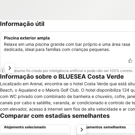
Informação útil
Piscina exterior ampla
Relaxe em uma piscina grande com bar próprio e uma área rasa
dedicada, ideal para famílias com crianças pequenas.
Este resumo foi criado por inteligência artificial e pode não ser 100% correto.
Informação sobre o BLUESEA Costa Verde
Localizado em Arenal, encontra-se o hotel Costa Verde que está sit
Beach, o Aqualand e o Maioris Golf Club. O hotel disponibiliza 124
com WC privado com combinado de banheira e chuveiro, cofre, janela
canais por cabo e satélite, varanda, ar condicionado e controlo de
com elevador, acesso à internet sem fios de alta velocidade e ar co
Comparar com estadias semelhantes
serviço de aluguer de carros, funcionários com conhecimentos lingu
desfrutar de momentos de lazer o hotel dispõe de bar lounge, cafetari
Alojamento selecionado
Alojamentos semelhantes
próximo