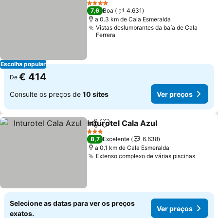
4 Estrelas
7,6
Boa
4.631
a 0.3 km de Cala Esmeralda
Vistas deslumbrantes da baía de Cala
Ferrera
Escolha popular
€ 414
De
Consulte os preços de
10 sites
Ver preços
Inturotel Cala Azul
Partilhar
Adicionar aos favoritos
3 Estrelas
8,7
Excelente
6.638
a 0.1 km de Cala Esmeralda
Extenso complexo de várias piscinas
Selecione as datas para ver os preços
Ver preços
exatos.