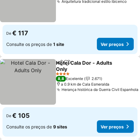
Arquitetura tradicional estilo ibicenco
€ 117
De
Consulte os preços de
1 site
Ver preços
Hotel Cala Dor - Adults
Partilhar
Adicionar aos favoritos
Only
4 Estrelas
8,8
Excelente
2.671
a 0.9 km de Cala Esmeralda
Herança histórica da Guerra Civil Espanhola
€ 105
De
Consulte os preços de
9 sites
Ver preços