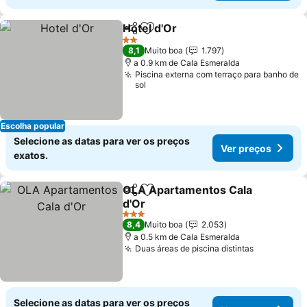
Hotel d'Or
Partilhar
Adicionar aos favoritos
2 Estrelas
8,1
Muito boa
1.797
a 0.9 km de Cala Esmeralda
Piscina externa com terraço para banho de
sol
Escolha popular
Selecione as datas para ver os preços
Ver preços
exatos.
OLA Apartamentos Cala
Partilhar
Adicionar aos favoritos
d'Or
3 Estrelas
8,4
Muito boa
2.053
a 0.5 km de Cala Esmeralda
Duas áreas de piscina distintas
Selecione as datas para ver os preços