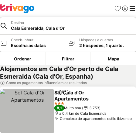
Favoritos
Iniciar
Me
Destino
Cala Esmeralda, Cala d'Or
Check-in/out
Hóspedes e quartos
Escolha as datas
2 hóspedes, 1 quarto.
Ordenar
Filtrar
Mapa
Alojamentos em Cala d'Or perto de Cala
Esmeralda (Cala d'Or, Espanha)
Como os pagamentos influenciam os resultados
Sol Cala d'Or
Partilhar
Adicionar aos favoritos
Apartamentos
3 Estrelas
8,1
Muito boa
3.753
a 0.4 km de Cala Esmeralda
Complexo de apartamentos estilo ibizenco