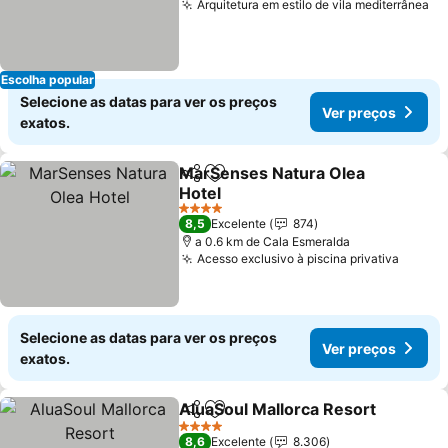
Arquitetura em estilo de vila mediterrânea
Escolha popular
Selecione as datas para ver os preços
Ver preços
exatos.
MarSenses Natura Olea
Partilhar
Adicionar aos favoritos
Hotel
4 Estrelas
8,5
Excelente
874
a 0.6 km de Cala Esmeralda
Acesso exclusivo à piscina privativa
Selecione as datas para ver os preços
Ver preços
exatos.
AluaSoul Mallorca Resort
Partilhar
Adicionar aos favoritos
4 Estrelas
8,6
Excelente
8.306