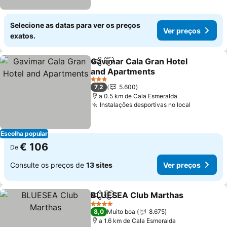
Selecione as datas para ver os preços
Ver preços
exatos.
Gavimar Cala Gran Hotel
Partilhar
Adicionar aos favoritos
and Apartments
3 Estrelas
7,2
5.600
a 0.5 km de Cala Esmeralda
Instalações desportivas no local
Escolha popular
€ 106
De
Consulte os preços de
13 sites
Ver preços
BLUESEA Club Marthas
Partilhar
Adicionar aos favoritos
4 Estrelas
8,0
Muito boa
8.675
a 1.6 km de Cala Esmeralda