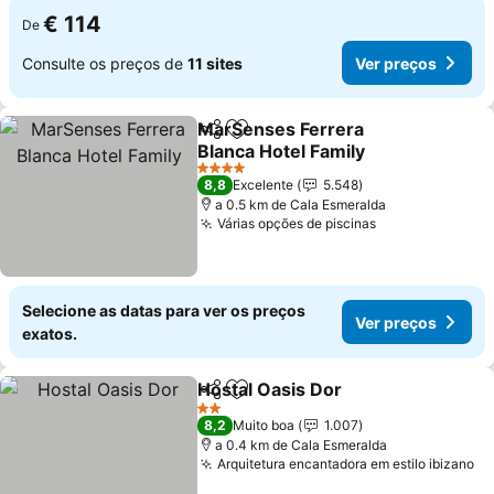
€ 114
De
Consulte os preços de
11 sites
Ver preços
MarSenses Ferrera
Partilhar
Adicionar aos favoritos
Blanca Hotel Family
4 Estrelas
8,8
Excelente
5.548
a 0.5 km de Cala Esmeralda
Várias opções de piscinas
Selecione as datas para ver os preços
Ver preços
exatos.
Hostal Oasis Dor
Partilhar
Adicionar aos favoritos
2 Estrelas
8,2
Muito boa
1.007
a 0.4 km de Cala Esmeralda
Arquitetura encantadora em estilo ibizano