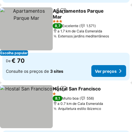
Apartamentos Parque
Partilhar
Adicionar aos favoritos
Mar
3 Estrelas
8,7
Excelente
1.571
a 1.7 km de Cala Esmeralda
Extensos jardins mediterrâneos
Escolha popular
€ 70
De
Consulte os preços de
3 sites
Ver preços
Hostal San Francisco
Partilhar
Adicionar aos favoritos
1 Estrelas
8,1
Muito boa
556
a 0.7 km de Cala Esmeralda
Arquitetura estilo ibizenco