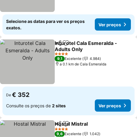
Selecione as datas para ver os preços
Ver preços
exatos.
Inturotel Cala Esmeralda -
Partilhar
Adicionar aos favoritos
Adults Only
4 Estrelas
9,1
Excelente
4.984
a 0.1 km de Cala Esmeralda
€ 352
De
Consulte os preços de
2 sites
Ver preços
Hostal Mistral
Partilhar
Adicionar aos favoritos
4 Estrelas
9,6
Excelente
1.042