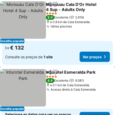
Monsuau Cala D'Or Hotel
Partilhar
Adicionar aos favoritos
4 Sup - Adults Only
4 Estrelas
9,0
Excelente
2.619
a 0.8 km de Cala Esmeralda
Várias piscinas
Escolha popular
€ 132
De
Consulte os preços de
1 site
Ver preços
Inturotel Esmeralda Park
Partilhar
Adicionar aos favoritos
4 Estrelas
8,6
Excelente
9.581
a 0.1 km de Cala Esmeralda
Acesso direto à Cala Esmeralda
Escolha popular
Selecione as datas para ver os preços