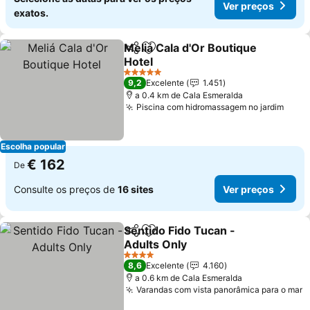
Ver preços
exatos.
Meliá Cala d'Or Boutique
Partilhar
Adicionar aos favoritos
Hotel
5 Estrelas
9,2
Excelente
1.451
a 0.4 km de Cala Esmeralda
Piscina com hidromassagem no jardim
Escolha popular
€ 162
De
Consulte os preços de
16 sites
Ver preços
Sentido Fido Tucan -
Partilhar
Adicionar aos favoritos
Adults Only
4 Estrelas
8,6
Excelente
4.160
a 0.6 km de Cala Esmeralda
Varandas com vista panorâmica para o mar