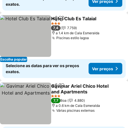
Ver preços
exatos.
Hotel Club Es Talaial
Partilhar
Adicionar aos favoritos
3 Estrelas
7,4
7.759
a 1.4 km de Cala Esmeralda
Piscinas estilo lagoa
Escolha popular
Selecione as datas para ver os preços
Ver preços
exatos.
Gavimar Ariel Chico Hotel
Partilhar
Adicionar aos favoritos
and Apartments
3 Estrelas
7,7
Boa
4.880
a 0.6 km de Cala Esmeralda
Várias piscinas externas