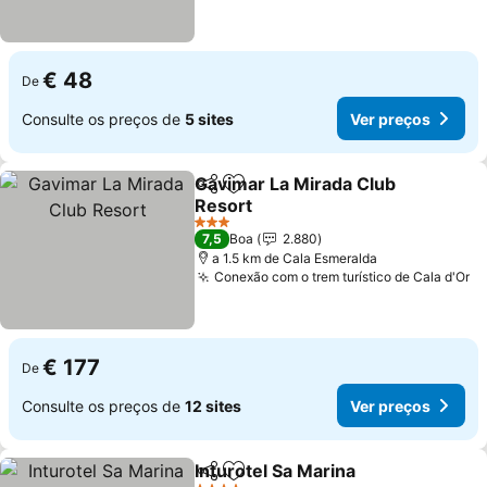
€ 48
De
Consulte os preços de
5 sites
Ver preços
Gavimar La Mirada Club
Partilhar
Adicionar aos favoritos
Resort
3 Estrelas
7,5
Boa
2.880
a 1.5 km de Cala Esmeralda
Conexão com o trem turístico de Cala d'Or
€ 177
De
Consulte os preços de
12 sites
Ver preços
Inturotel Sa Marina
Partilhar
Adicionar aos favoritos