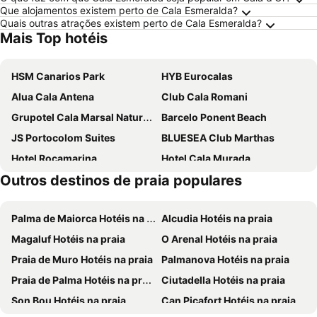
Que alojamentos existem perto de Cala Esmeralda?
Quais outras atrações existem perto de Cala Esmeralda?
Mais Top hotéis
HSM Canarios Park
HYB Eurocalas
Alua Cala Antena
Club Cala Romani
Grupotel Cala Marsal Nature Hotel
Barcelo Ponent Beach
JS Portocolom Suites
BLUESEA Club Marthas
Hotel Rocamarina
Hotel Cala Murada
Outros destinos de praia populares
AluaSoul Mallorca Resort
Iberostar Waves Club Cala Barca
Globales America
ALUA Suites Las Rocas
Palma de Maiorca Hotéis na praia
Alcudia Hotéis na praia
Hotel Ankaa - New Opening
MarSenses Ferrera Blanca Hotel Family
Magaluf Hotéis na praia
O Arenal Hotéis na praia
Gavimar Cala Gran Hotel and Apartments
Smy Portocolom
Praia de Muro Hotéis na praia
Palmanova Hotéis na praia
Iberostar Waves Cala Domingos
JS Cape Colom
Praia de Palma Hotéis na praia
Ciutadella Hotéis na praia
Hotel Figuera Park
Prinsotel Alba & Spa
Son Bou Hotéis na praia
Can Picafort Hotéis na praia
Meliá Cala d'Or Boutique Hotel
Blau Punta Reina