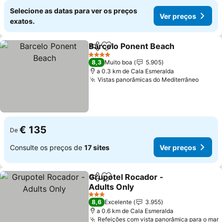
Selecione as datas para ver os preços
Ver preços
exatos.
Barcelo Ponent Beach
Partilhar
Adicionar aos favoritos
4 Estrelas
8,3
Muito boa
5.905
a 0.3 km de Cala Esmeralda
Vistas panorâmicas do Mediterrâneo
€ 135
De
Consulte os preços de
17 sites
Ver preços
Grupotel Rocador -
Partilhar
Adicionar aos favoritos
Adults Only
3 Estrelas
8,6
Excelente
3.955
a 0.6 km de Cala Esmeralda
Refeições com vista panorâmica para o mar