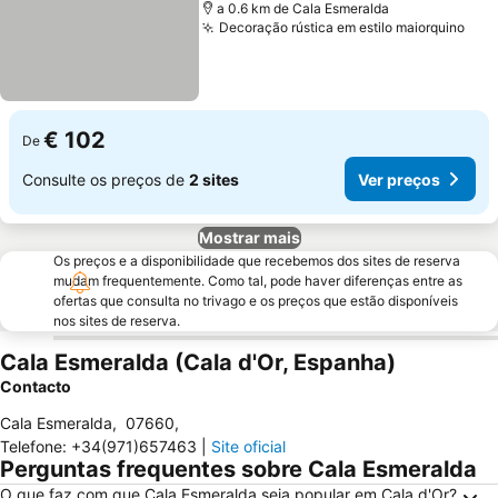
a 0.6 km de Cala Esmeralda
Decoração rústica em estilo maiorquino
€ 102
De
Consulte os preços de
2 sites
Ver preços
Mostrar mais
Os preços e a disponibilidade que recebemos dos sites de reserva
mudam frequentemente. Como tal, pode haver diferenças entre as
ofertas que consulta no trivago e os preços que estão disponíveis
nos sites de reserva.
Cala Esmeralda (Cala d'Or, Espanha)
Contacto
Cala Esmeralda
,
07660
,
Telefone
:
+34(971)657463
|
Site oficial
Perguntas frequentes sobre Cala Esmeralda
O que faz com que Cala Esmeralda seja popular em Cala d'Or?