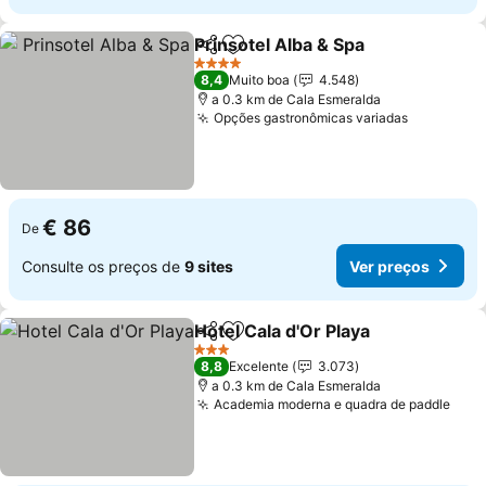
Prinsotel Alba & Spa
Partilhar
Adicionar aos favoritos
4 Estrelas
8,4
Muito boa
4.548
a 0.3 km de Cala Esmeralda
Opções gastronômicas variadas
€ 86
De
Consulte os preços de
9 sites
Ver preços
Hotel Cala d'Or Playa
Partilhar
Adicionar aos favoritos
3 Estrelas
8,8
Excelente
3.073
a 0.3 km de Cala Esmeralda
Academia moderna e quadra de paddle