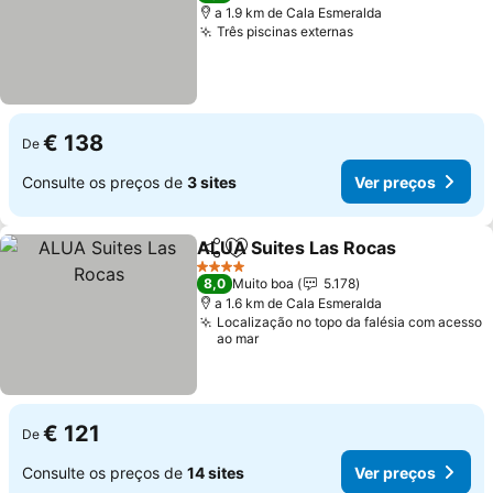
a 1.9 km de Cala Esmeralda
Três piscinas externas
€ 138
De
Consulte os preços de
3 sites
Ver preços
ALUA Suites Las Rocas
Partilhar
Adicionar aos favoritos
4 Estrelas
8,0
Muito boa
5.178
a 1.6 km de Cala Esmeralda
Localização no topo da falésia com acesso
ao mar
€ 121
De
Consulte os preços de
14 sites
Ver preços