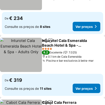
€ 234
De
Consulte os preços de
8 sites
Ver preços
Inturotel Cala Esmeralda
Partilhar
Adicionar aos favoritos
Beach Hotel & Spa -
Adults Only
4 Estrelas
9,2
Excelente
7.025
a 0.1 km de Cala Esmeralda
Piscina e bar exclusivos à beira-mar
€ 319
De
Consulte os preços de
11 sites
Ver preços
Cabot Cala Ferrera
Partilhar
Adicionar aos favoritos