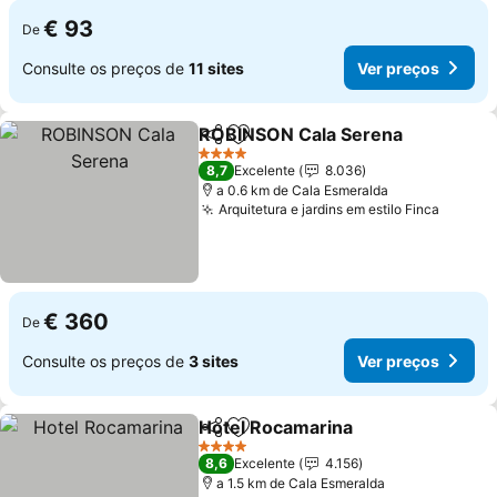
€ 93
De
Consulte os preços de
11 sites
Ver preços
ROBINSON Cala Serena
Partilhar
Adicionar aos favoritos
4 Estrelas
8,7
Excelente
8.036
a 0.6 km de Cala Esmeralda
Arquitetura e jardins em estilo Finca
€ 360
De
Consulte os preços de
3 sites
Ver preços
Hotel Rocamarina
Partilhar
Adicionar aos favoritos
4 Estrelas
8,6
Excelente
4.156
a 1.5 km de Cala Esmeralda