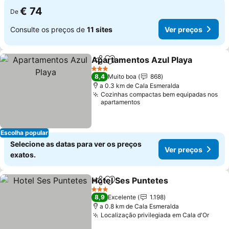
€ 74
De
Consulte os preços de
11 sites
Ver preços
Apartamentos Azul Playa
Partilhar
Adicionar aos favoritos
3 Estrelas
8,4
Muito boa
868
a 0.3 km de Cala Esmeralda
Cozinhas compactas bem equipadas nos
apartamentos
Escolha popular
Selecione as datas para ver os preços
Ver preços
exatos.
Hotel Ses Puntetes
Partilhar
Adicionar aos favoritos
3 Estrelas
8,9
Excelente
1.198
a 0.8 km de Cala Esmeralda
Localização privilegiada em Cala d'Or