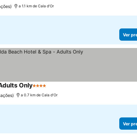
ações)
a 1.1 km de Cala d'Or
Ver pr
Adults Only
4 Estrelas
Ver preços
uações)
a 0.7 km de Cala d'Or
Ver pr