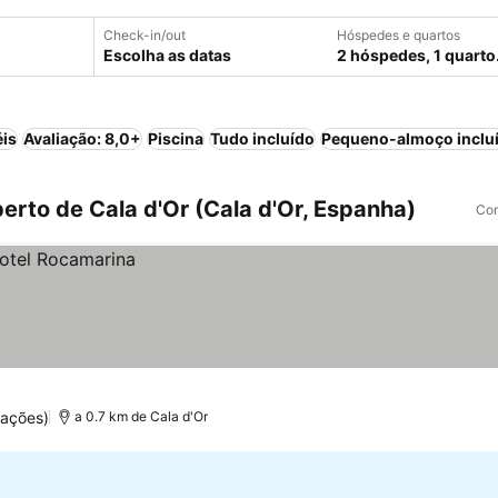
Check-in/out
Hóspedes e quartos
Escolha as datas
2 hóspedes, 1 quarto
éis
Avaliação: 8,0+
Piscina
Tudo incluído
Pequeno-almoço inclu
erto de Cala d'Or (Cala d'Or, Espanha)
Com
uações)
a 0.7 km de Cala d'Or