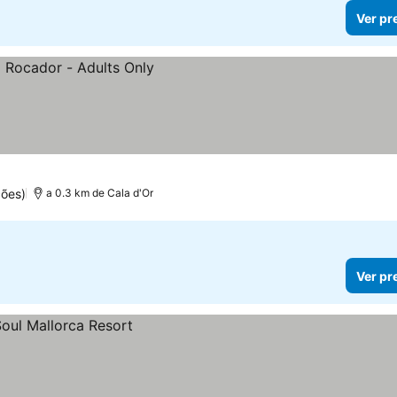
Ver pr
ções)
a 0.3 km de Cala d'Or
Ver pr