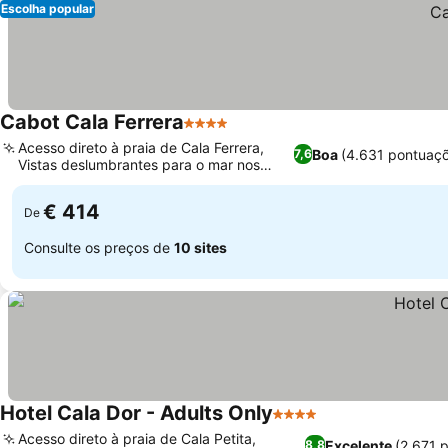
Escolha popular
Cabot Cala Ferrera
4 Estrelas
Ver preços
Acesso direto à praia de Cala Ferrera,
Boa
(4.631 pontuaç
7,6
Vistas deslumbrantes para o mar nos
Ver preços
quartos
€ 414
De
Consulte os preços de
10 sites
Hotel Cala Dor - Adults Only
4 Estrelas
Ver preços
Acesso direto à praia de Cala Petita,
Excelente
(2.671 
8,8