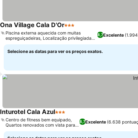
Ona Village Cala D'Or
3 Estrelas
Ver preços
Piscina externa aquecida com muitas
Excelente
(1.994
8,7
espreguiçadeiras, Localização privilegiada
Ver preços
perto de praias e lojas
Selecione as datas para ver os preços exatos.
Inturotel Cala Azul
3 Estrelas
Ver preços
Centro de fitness bem equipado,
Excelente
(6.638 pontua
8,7
Quartos renovados com vista para o
Ver preços
mar