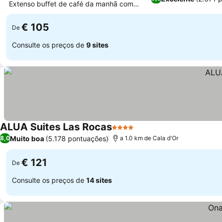
Extenso buffet de café da manhã com
Ver preços
especialidades locais
€ 105
De
Consulte os preços de
9 sites
ALUA Suites Las Rocas
4 Estrelas
Ver preços
Muito boa
(5.178 pontuações)
8,0
a 1.0 km de Cala d'Or
€ 121
De
Consulte os preços de
14 sites