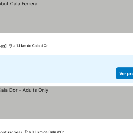
ões)
a 1.1 km de Cala d'Or
Ver pr
pontuações)
a 0.1 km de Cala d'Or