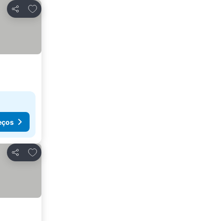
Adicionar aos favoritos
Partilhar
eços
Adicionar aos favoritos
Partilhar