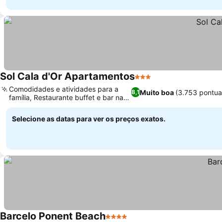
Sol Cala d'Or Apartamentos
3 Estrelas
Ver preços
Comodidades e atividades para a
Muito boa
(3.753 pontu
8,1
família, Restaurante buffet e bar na
Ver preços
piscina
Selecione as datas para ver os preços exatos.
Barcelo Ponent Beach
4 Estrelas
Ver preços