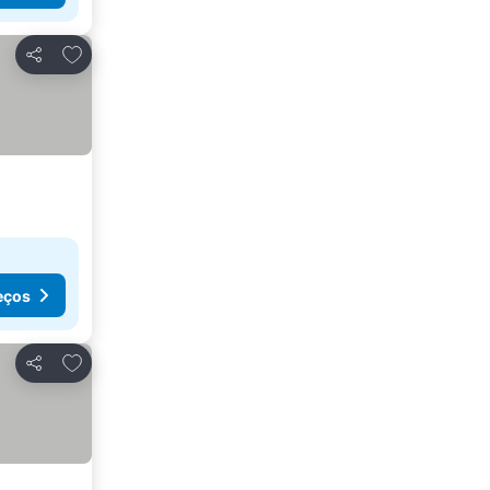
Adicionar aos favoritos
Partilhar
eços
Adicionar aos favoritos
Partilhar