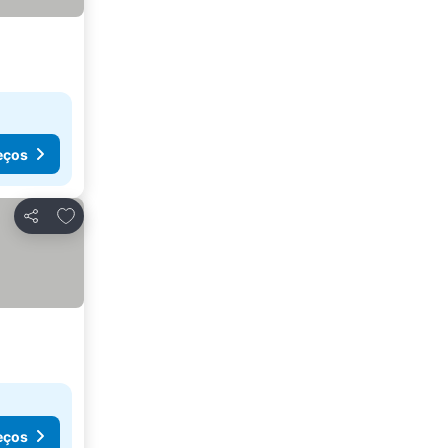
eços
Adicionar aos favoritos
Partilhar
eços