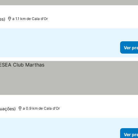
es)
a 1.1 km de Cala d'Or
Ver pr
tuações)
a 0.9 km de Cala d'Or
Ver pr