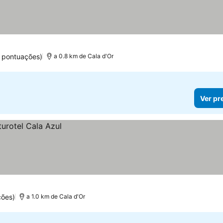
 pontuações)
a 0.8 km de Cala d'Or
Ver pr
ções)
a 1.0 km de Cala d'Or