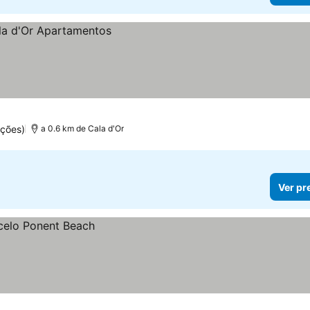
ações)
a 0.6 km de Cala d'Or
Ver pr