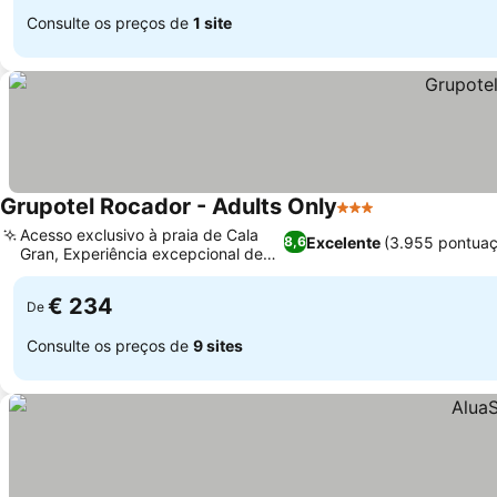
Consulte os preços de
1 site
Grupotel Rocador - Adults Only
3 Estrelas
Ver preços
Acesso exclusivo à praia de Cala
Excelente
(3.955 pontua
8,6
Gran, Experiência excepcional de
Ver preços
buffet
€ 234
De
Consulte os preços de
9 sites