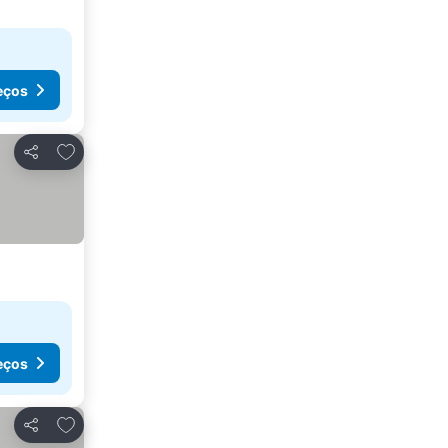
eços
Adicionar aos favoritos
Partilhar
eços
Adicionar aos favoritos
Partilhar