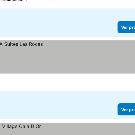
Ver pr
Ver pr