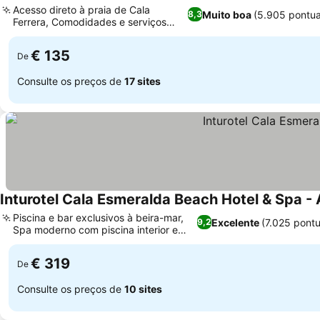
Acesso direto à praia de Cala
Muito boa
(5.905 pontu
8,3
Ferrera, Comodidades e serviços
Ver preços
para a família
€ 135
De
Consulte os preços de
17 sites
Inturotel Cala Esmeralda Beach Hotel & Spa - 
Piscina e bar exclusivos à beira-mar,
Excelente
(7.025 pont
9,2
Spa moderno com piscina interior e
Ver preços
hammam
€ 319
De
Consulte os preços de
10 sites