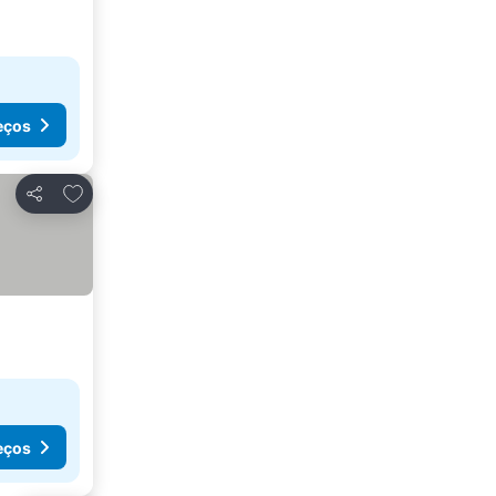
eços
Adicionar aos favoritos
Partilhar
eços