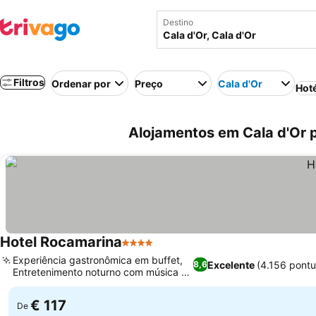
Destino
Filtros
Ordenar por
Preço
Cala d'Or
Hot
Alojamentos em Cala d'Or p
Hotel Rocamarina
4 Estrelas
Ver preços
Experiência gastronômica em buffet,
Excelente
(4.156 pont
8,6
Entretenimento noturno com música ao
Ver preços
vivo
€ 117
De