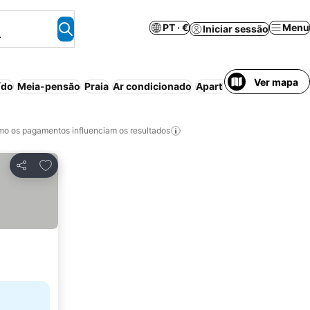
PT · €
Menu
Iniciar sessão
.
Ver mapa
ído
Meia-pensão
Praia
Ar condicionado
Aparthotel
Resort
Esta
o os pagamentos influenciam os resultados
Adicionar aos favoritos
Partilhar