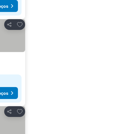
eços
Adicionar aos favoritos
Partilhar
eços
Adicionar aos favoritos
Partilhar