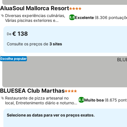
AluaSoul Mallorca Resort
4 Estrelas
Ver preços
Diversas experiências culinárias,
Excelente
(8.306 pontuaçõ
8,6
Várias piscinas exteriores e
Ver preços
solários
€ 138
De
Consulte os preços de
3 sites
Escolha popular
BLUESEA Club Marthas
4 Estrelas
Ver preços
Restaurante de pizza artesanal no
Muito boa
(8.675 pon
8,0
local, Entretenimento diário e noturno
Ver preços
envolvente
Selecione as datas para ver os preços exatos.