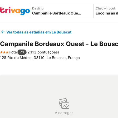
Destino
Check-in/out
Escolha as 
Ver todas as estadias em Le Bouscat
Campanile Bordeaux Ouest - Le Bousc
Hotel
(
2.113 pontuações
)
7,1
3 Estrelas
128 Rte du Médoc, 33110, Le Bouscat, França
A carregar