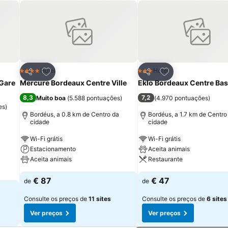
itos
Adicionar aos favoritos
Adicionar aos fav
Hotel
Hotel
4 Estrelas
3 Estrelas
Partilhar
Partilhar
Gare
Mercure Bordeaux Centre Ville
Eklo Bordeaux Centre Bas
8,3
7,2
Muito boa
(
5.588 pontuações
)
(
4.970 pontuações
)
es
)
Bordéus, a 0.8 km de Centro da
Bordéus, a 1.7 km de Centro
cidade
cidade
a
Wi-Fi grátis
Wi-Fi grátis
Estacionamento
Aceita animais
Aceita animais
Restaurante
€ 87
€ 47
de
de
Consulte os preços de
11 sites
Consulte os preços de
6 sites
Ver preços
Ver preços