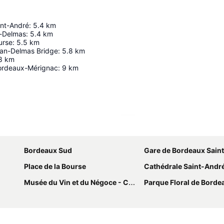
int-André
:
5.4
km
-Delmas
:
5.4
km
urse
:
5.5
km
an-Delmas Bridge
:
5.8
km
8
km
ordeaux-Mérignac
:
9
km
Ampliar mapa
Bordeaux Sud
Gare de Bordeaux Sain
Place de la Bourse
Cathédrale Saint-Andr
Musée du Vin et du Négoce - Cellier des Chartrons
Parque Floral de Bord