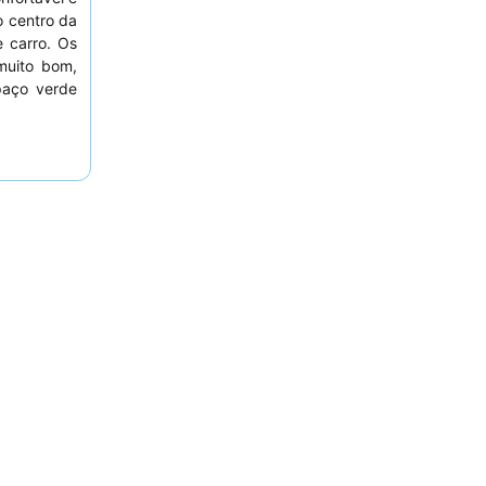
o centro da
 carro. Os
uito bom,
paço verde