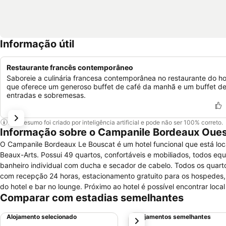
Informação útil
Restaurante francês contemporâneo
Saboreie a culinária francesa contemporânea no restaurante do ho
que oferece um generoso buffet de café da manhã e um buffet d
entradas e sobremesas.
Este resumo foi criado por inteligência artificial e pode não ser 100% correto.
Informação sobre o Campanile Bordeaux Oues
O Campanile Bordeaux Le Bouscat é um hotel funcional que está loc
Beaux-Arts. Possui 49 quartos, confortáveis e mobiliados, todos equi
banheiro individual com ducha e secador de cabelo. Todos os quarto
com recepção 24 horas, estacionamento gratuito para os hospedes, i
do hotel e bar no lounge. Próximo ao hotel é possível encontrar loca
Comparar com estadias semelhantes
são aceitos mediante pagamento de uma taxa.
Alojamento selecionado
Alojamentos semelhantes
próximo