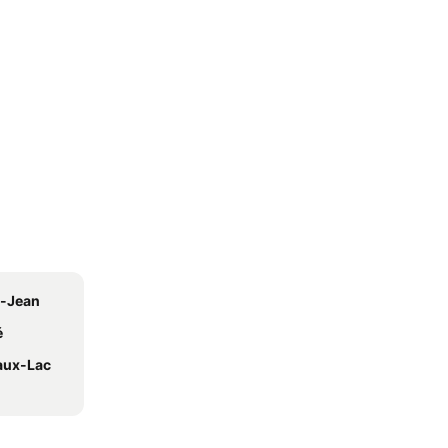
t-Jean
é
eaux-Lac