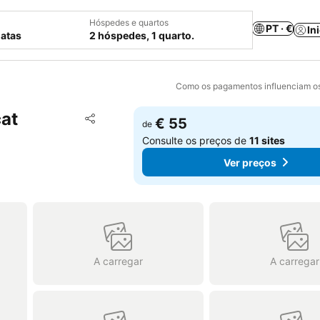
Hóspedes e quartos
PT · €
In
datas
2 hóspedes, 1 quarto.
Como os pagamentos influenciam os
at
Adicionar aos favoritos
€ 55
de
Partilhar
Consulte os preços de
11 sites
Ver preços
A carregar
A carregar