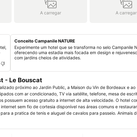
A carregar
A carregar
Conceito Campanile NATURE
tel,
Experimente um hotel que se transforma no selo Campanile
e
oferecendo uma estadia mais focada em design e rejuvenes
com jardins cheios de atividades.
t - Le Bouscat
alizado próximo ao Jardin Public, a Maison du Vin de Bordeaux e a
pados com ar condicionado, TV via satélite, telefone, mesa de escrit
s possuem acesso gratuito a internet de alta velocidade. O hotel co
nternet sem fio de cortesia disponível nas áreas comuns e restauran
l para a pratica de tenis e aluguel de cavalos para passeio. Animais 