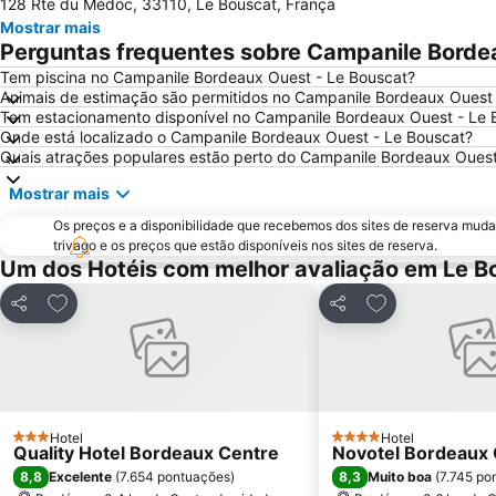
128 Rte du Médoc, 33110, Le Bouscat, França
Mostrar mais
Perguntas frequentes sobre Campanile Borde
Tem piscina no Campanile Bordeaux Ouest - Le Bouscat?
Animais de estimação são permitidos no Campanile Bordeaux Ouest 
Tem estacionamento disponível no Campanile Bordeaux Ouest - Le 
Onde está localizado o Campanile Bordeaux Ouest - Le Bouscat?
Quais atrações populares estão perto do Campanile Bordeaux Ouest
Mostrar mais
Os preços e a disponibilidade que recebemos dos sites de reserva muda
trivago e os preços que estão disponíveis nos sites de reserva.
Um dos Hotéis com melhor avaliação em Le B
Adicionar aos favoritos
Adicionar aos f
Partilhar
Partilhar
Hotel
Hotel
3 Estrelas
4 Estrelas
Quality Hotel Bordeaux Centre
Novotel Bordeaux 
8,8
8,3
Excelente
(
7.654 pontuações
)
Muito boa
(
7.745 po