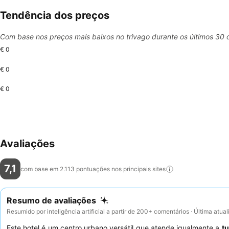
Tendência dos preços
Com base nos preços mais baixos no trivago durante os últimos 30 
€ 0
€ 0
€ 0
Avaliações
7,1
com base em 2.113 pontuações nos principais
sites
Resumo de avaliações
Resumido por inteligência artificial a partir de 200+ comentários · Última atua
Este hotel é um centro urbano versátil que atende igualmente a
tu