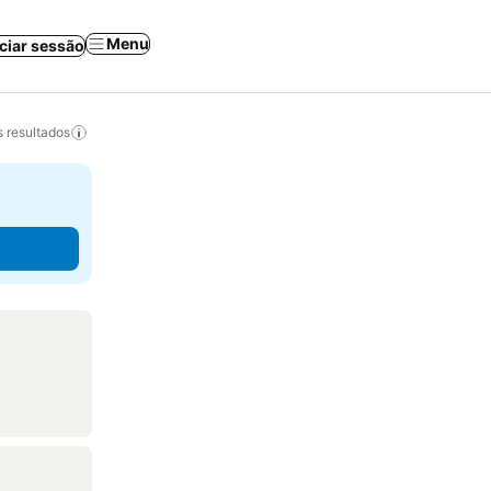
Menu
iciar sessão
 resultados