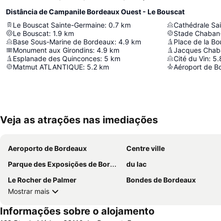
Distância de Campanile Bordeaux Ouest - Le Bouscat
Le Bouscat Sainte-Germaine
:
0.7
km
Cathédrale Sa
Le Bouscat
:
1.9
km
Stade Chaban
Base Sous-Marine de Bordeaux
:
4.9
km
Place de la Bo
Monument aux Girondins
:
4.9
km
Jacques Chab
Esplanade des Quinconces
:
5
km
Cité du Vin
:
5.
Matmut ATLANTIQUE
:
5.2
km
Aéroport de B
Veja as atrações nas imediações
Aeroporto de Bordeaux
Centre ville
Parque des Exposições de Bordeaux-Lac
du lac
Le Rocher de Palmer
Bondes de Bordeaux
Mostrar mais
Informações sobre o alojamento