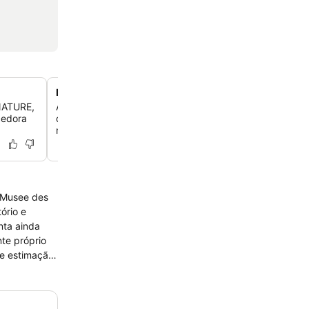
Padrões de conforto aprimorados no quarto
 NATURE,
Aproveite o conforto aprimorado com novos colchões e
cedora
cama, travesseiros melhorados, edredons mais grossos 
mais macias em todos os quartos.
o Musee des
ório e
nta ainda
te próprio
de estimação