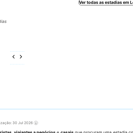
Ver todas as estadias em 
dias
lização: 30 Jul 2026
ristas
,
viajantes a negócios
e
casais
que procuram uma estadia con