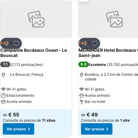
Adicionar aos favoritos
Adicionar aos favor
Hotel
Hotel
3 Estrelas
3 Estrelas
Partilhar
Partilhar
Campanile Bordeaux Ouest - Le
MEININGER Hotel Bordeaux 
Bouscat
Saint-jean
7,1
8,9
(
2.113 pontuações
)
Excelente
(
25.792 pontuaçõ
Le Bouscat, França
Bordéus, a 2.2 km de Centro d
cidade
Wi-Fi grátis
Wi-Fi grátis
Estacionamento
Aceita animais
Aceita animais
Bar no hotel
€ 55
€ 49
de
de
Consulte os preços de
11 sites
Consulte os preços de
1 site
Ver preços
Ver preços