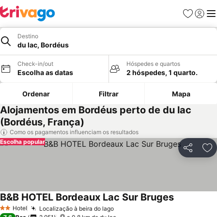
Favoritos
Iniciar
Me
Destino
du lac, Bordéus
Check-in/out
Hóspedes e quartos
Escolha as datas
2 hóspedes, 1 quarto.
Ordenar
Filtrar
Mapa
Alojamentos em Bordéus perto de du lac
(Bordéus, França)
Como os pagamentos influenciam os resultados
Escolha popular
Partilhar
Ad
B&B HOTEL Bordeaux Lac Sur Bruges
Hotel
Localização à beira do lago
2 Estrelas