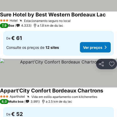
Sure Hotel by Best Western Bordeaux Lac
Hotel
Estacionamento seguro no local
3 Estrelas
7,9
Boa
4.333
a 1.8 km de du lac
€ 61
De
Consulte os preços de
12 sites
Ver preços
Partilhar
Ad
Appart'City Confort Bordeaux Chartrons
Aparthotel
Vida em estilo apartamento com kitchenettes
3 Estrelas
8,0
Muito boa
3.991
a 2.5 km de du lac
€ 52
De