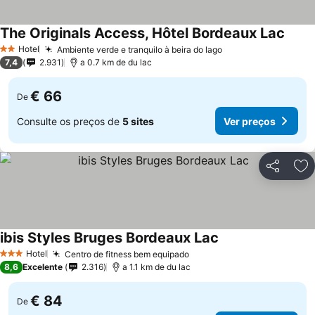
The Originals Access, Hôtel Bordeaux Lac
Hotel
Ambiente verde e tranquilo à beira do lago
2 Estrelas
7,4
2.931
a 0.7 km de du lac
€ 66
De
Consulte os preços de
5 sites
Ver preços
Partilhar
Ad
ibis Styles Bruges Bordeaux Lac
Hotel
Centro de fitness bem equipado
3 Estrelas
8,6
Excelente
2.316
a 1.1 km de du lac
€ 84
De