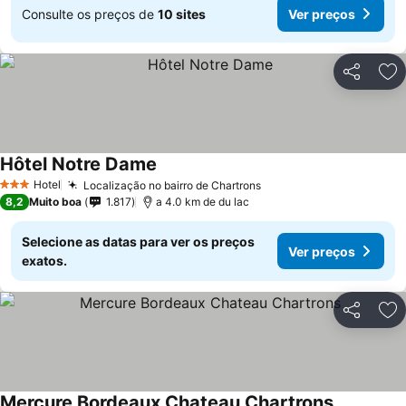
Consulte os preços de
10 sites
Ver preços
Partilhar
Ad
Hôtel Notre Dame
Hotel
Localização no bairro de Chartrons
3 Estrelas
8,2
Muito boa
1.817
a 4.0 km de du lac
Selecione as datas para ver os preços
Ver preços
exatos.
Partilhar
Ad
Mercure Bordeaux Chateau Chartrons