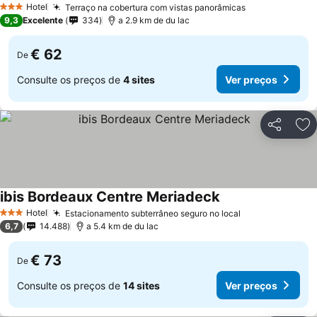
Hotel
Terraço na cobertura com vistas panorâmicas
3 Estrelas
9,3
Excelente
334
a 2.9 km de du lac
€ 62
De
Consulte os preços de
4 sites
Ver preços
Partilhar
Ad
ibis Bordeaux Centre Meriadeck
Hotel
Estacionamento subterrâneo seguro no local
3 Estrelas
6,7
14.488
a 5.4 km de du lac
€ 73
De
Consulte os preços de
14 sites
Ver preços