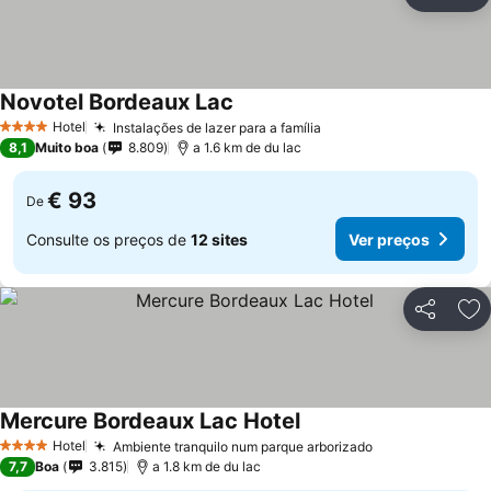
Partilhar
Ad
Novotel Bordeaux Lac
Hotel
Instalações de lazer para a família
4 Estrelas
8,1
Muito boa
8.809
a 1.6 km de du lac
€ 93
De
Consulte os preços de
12 sites
Ver preços
Partilhar
Ad
Mercure Bordeaux Lac Hotel
Hotel
Ambiente tranquilo num parque arborizado
4 Estrelas
7,7
Boa
3.815
a 1.8 km de du lac