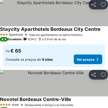
Partilhar
Ad
Staycity Aparthotels Bordeaux City Centre
Aparthotel
Vida em apartamento no bairro histórico
3 Estrelas
8,9
Excelente
8.541
a 5.9 km de du lac
€ 65
De
Consulte os preços de
9 sites
Ver preços
Partilhar
Ad
Novotel Bordeaux Centre-Ville
Hotel
Restaurante e terraço Les Décantés
4 Estrelas