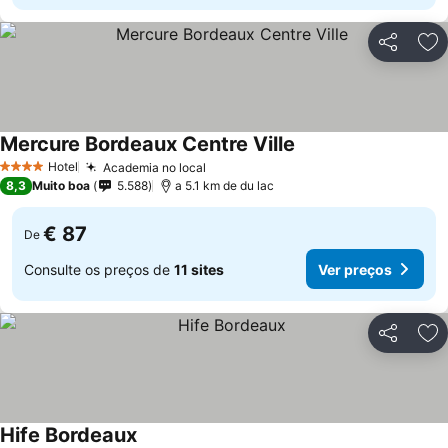
Partilhar
Ad
Mercure Bordeaux Centre Ville
Hotel
Academia no local
4 Estrelas
8,3
Muito boa
5.588
a 5.1 km de du lac
€ 87
De
Consulte os preços de
11 sites
Ver preços
Partilhar
Ad
Hife Bordeaux