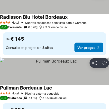
Radisson Blu Hotel Bordeaux
Hotel
Quartos espaçosos com vista para o Garonne
4 Estrelas
8,6
Excelente
6.020
a 3.3 km de du lac
€ 145
De
Consulte os preços de
8 sites
Ver preços
Partilhar
Ad
Pullman Bordeaux Lac
Hotel
Piscina externa aquecida
4 Estrelas
8,3
Muito boa
7.465
a 1.5 km de du lac