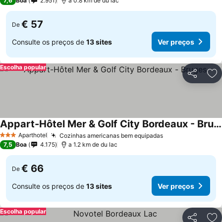
7,6
Boa
2.951
a 0.8 km de du lac
€ 57
De
Consulte os preços de
13 sites
Ver preços
Escolha popular
Partilhar
Ad
Appart-Hôtel Mer & Golf City Bordeaux - Bruges
Aparthotel
Cozinhas americanas bem equipadas
3 Estrelas
7,5
Boa
4.175
a 1.2 km de du lac
€ 66
De
Consulte os preços de
13 sites
Ver preços
Escolha popular