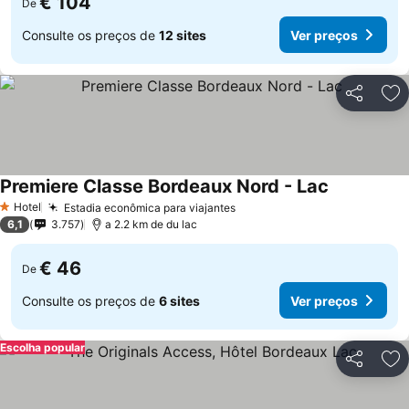
€ 104
De
Consulte os preços de
12 sites
Ver preços
Partilhar
Ad
Premiere Classe Bordeaux Nord - Lac
Hotel
Estadia econômica para viajantes
1 Estrelas
6,1
3.757
a 2.2 km de du lac
€ 46
De
Consulte os preços de
6 sites
Ver preços
Escolha popular
Partilhar
Ad