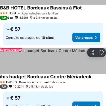
B&B HOTEL Bordeaux Bassins à Flot
Hotel
Acomodações para famílias
3 Estrelas
7,9
Boa
4.820
a 2.4 km de du lac
€ 57
De
Consulte os preços de
10 sites
Ver preços
Escolha popular
Partilhar
Ad
ibis budget Bordeaux Centre Mériadeck
Hotel
Base moderna no centro da cidade
2 Estrelas
7,0
10.224
a 5.4 km de du lac
€ 57
De