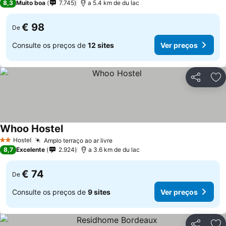
8,3
Muito boa
7.745
a 5.4 km de du lac
€ 98
De
Consulte os preços de
12 sites
Ver preços
Partilhar
Ad
Whoo Hostel
Hostel
Amplo terraço ao ar livre
2 Estrelas
8,7
Excelente
2.924
a 3.6 km de du lac
€ 74
De
Consulte os preços de
9 sites
Ver preços