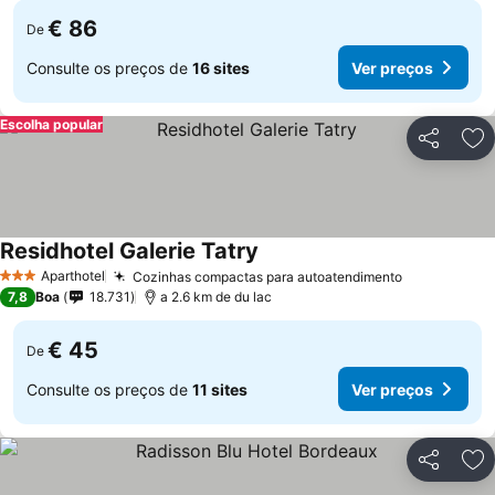
€ 86
De
Consulte os preços de
16 sites
Ver preços
Escolha popular
Partilhar
Ad
Residhotel Galerie Tatry
Aparthotel
Cozinhas compactas para autoatendimento
3 Estrelas
7,8
Boa
18.731
a 2.6 km de du lac
€ 45
De
Consulte os preços de
11 sites
Ver preços
Partilhar
Ad