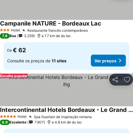
Campanile NATURE - Bordeaux Lac
Hotel
Restaurante francês contemporâneo
3 Estrelas
7,8
Boa
3.259
a 1.7 km de du lac
€ 62
De
Consulte os preços de
11 sites
Ver preços
Escolha popular
Partilhar
Ad
Intercontinental Hotels Bordeaux - Le Grand Hotel By Ihg
Hotel
Spa Guerlain de inspiração romana
5 Estrelas
8,9
Excelente
7.907
a 4.8 km de du lac