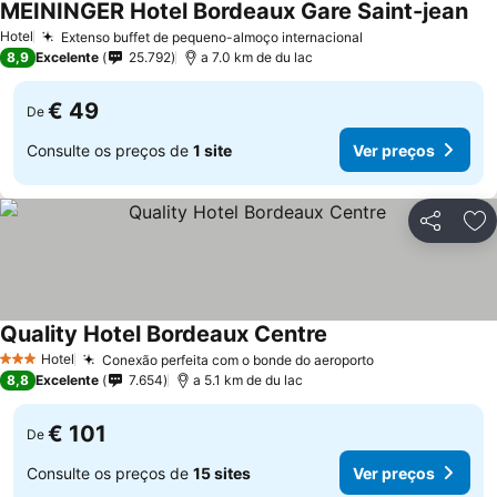
MEININGER Hotel Bordeaux Gare Saint-jean
Hotel
Extenso buffet de pequeno-almoço internacional
8,9
Excelente
25.792
a 7.0 km de du lac
€ 49
De
Consulte os preços de
1 site
Ver preços
Partilhar
Ad
Quality Hotel Bordeaux Centre
Hotel
Conexão perfeita com o bonde do aeroporto
3 Estrelas
8,8
Excelente
7.654
a 5.1 km de du lac
€ 101
De
Consulte os preços de
15 sites
Ver preços