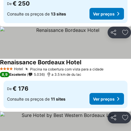
€ 250
De
Consulte os preços de
13 sites
Ver preços
Partilhar
Ad
Renaissance Bordeaux Hotel
Hotel
Piscina na cobertura com vista para a cidade
4 Estrelas
8,9
Excelente
5.036
a 3.5 km de du lac
€ 176
De
Consulte os preços de
11 sites
Ver preços
Partilhar
Ad