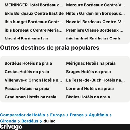
MEININGER Hotel Bordeaux Gare Saint-jean
Mercure Bordeaux Centre Ville
Eklo Bordeaux Centre Bastide
Hilton Garden Inn Bordeaux Centre
ibis budget Bordeaux Centre Mériadeck
Novotel Bordeaux Centre-Ville
ibis Bordeaux Centre Meriadeck
Premiere Classe Bordeaux Nord - Lac
Novotel Bordeaux Lac
ibis budget Bordeaux Centre Gare Saint Jean
Outros destinos de praia populares
ibis budget Bordeaux Centre Bastide
Ace Hotel Bordeaux Cestas
Quality Hotel Bordeaux Centre
ibis budget Bordeaux le Lac
Bordéus Hotéis na praia
Mérignac Hotéis na praia
Kyriad Direct Bordeaux Sud Cestas
ibis Bordeaux Centre Bastide
Cestas Hotéis na praia
Bruges Hotéis na praia
Novotel Bordeaux Centre Gare Saint Jean
B&B HOTEL Bordeaux Centre Gare Saint-Jean
Villenave-d'Ornon Hotéis na praia
La Teste-de-Buch Hotéis na praia
Campanile NATURE - Bordeaux Lac
JOST Hôtel Bordeaux Centre Gare Saint Jean
Pessac Hotéis na praia
Lormont Hotéis na praia
B&B HOTEL Bordeaux Lac Sur Bruges
hotelF1 Bordeaux Ville
Gradignan Hotéis na praia
Bègles Hotéis na praia
Hôtel 56
Premiere Classe Bordeaux Ouest - Mérignac Aéroport
Arcachon Hotéis na praia
Libourne Hotéis na praia
ibis budget Bordeaux Sud Villenave d'Ornon
B&B HOTEL Bordeaux Bassins à Flot
Saintes Hotéis na praia
Saint-Emilion Hotéis na praia
Hôtel du Théâtre
ibis Bordeaux Centre Gare Saint Jean Euratlantique
Comparador de Hotéis
Europa
França
Aquitânia
Gironda
Bordéus
du lac
Le Bouscat Hotéis na praia
Talence Hotéis na praia
ibis Styles Bordeaux Meriadeck
Premiere Classe Bordeaux Sud - Pessac Becquerel