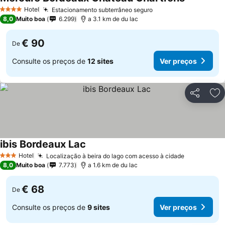
Hotel
Estacionamento subterrâneo seguro
4 Estrelas
8,0
Muito boa
6.299
a 3.1 km de du lac
€ 90
De
Consulte os preços de
12 sites
Ver preços
Partilhar
Ad
ibis Bordeaux Lac
Hotel
Localização à beira do lago com acesso à cidade
3 Estrelas
8,0
Muito boa
7.773
a 1.6 km de du lac
€ 68
De
Consulte os preços de
9 sites
Ver preços