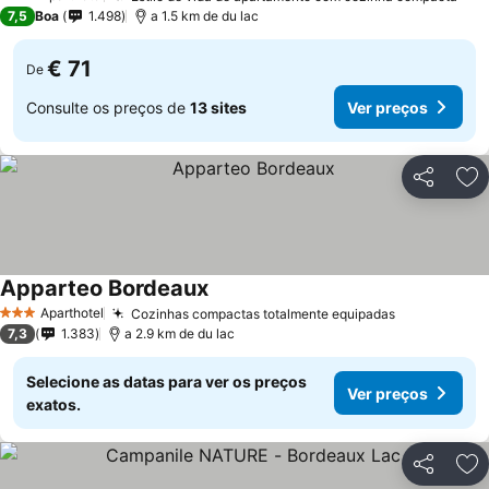
3 Estrelas
7,5
Boa
1.498
a 1.5 km de du lac
€ 71
De
Consulte os preços de
13 sites
Ver preços
Partilhar
Ad
Apparteo Bordeaux
Aparthotel
Cozinhas compactas totalmente equipadas
3 Estrelas
7,3
1.383
a 2.9 km de du lac
Selecione as datas para ver os preços
Ver preços
exatos.
Partilhar
Ad