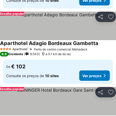
Consulte os preços de
10 sites
Ver preços
Escolha popular
Partilhar
Ad
Aparthotel Adagio Bordeaux Gambetta
Aparthotel
Perto do centro comercial Mériadeck
4 Estrelas
8,6
Excelente
9.543
a 5.1 km de du lac
€ 102
De
Consulte os preços de
10 sites
Ver preços
Escolha popular
Partilhar
Ad