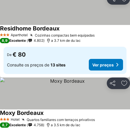
Partilhar
Ad
Residhome Bordeaux
Aparthotel
Cozinhas compactas bem equipadas
3 Estrelas
8,9
Excelente
4.802
a 3.7 km de du lac
€ 80
De
Consulte os preços de
13 sites
Ver preços
Partilhar
Ad
Moxy Bordeaux
Hotel
Quartos familiares com terraços privativos
3 Estrelas
8,7
Excelente
4.758
a 3.5 km de du lac