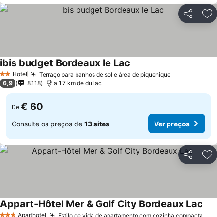
Partilhar
Ad
ibis budget Bordeaux le Lac
Hotel
Terraço para banhos de sol e área de piquenique
2 Estrelas
6,9
8.118
a 1.7 km de du lac
€ 60
De
Consulte os preços de
13 sites
Ver preços
Partilhar
Ad
Appart-Hôtel Mer & Golf City Bordeaux Lac
Aparthotel
Estilo de vida de apartamento com cozinha compacta