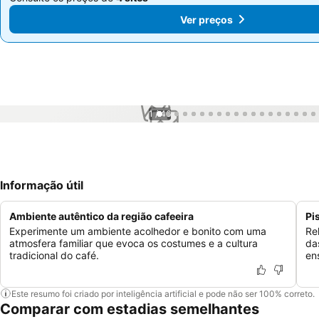
Ver preços
Ver preços
1 / 46
Informação útil
Ambiente autêntico da região cafeeira
Pi
Experimente um ambiente acolhedor e bonito com uma
Re
atmosfera familiar que evoca os costumes e a cultura
da
tradicional do café.
en
Este resumo foi criado por inteligência artificial e pode não ser 100% correto.
Comparar com estadias semelhantes