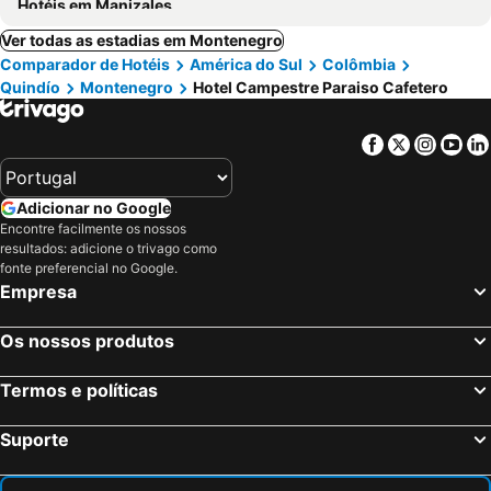
Hotéis em Manizales
Ver todas as estadias em Montenegro
Comparador de Hotéis
América do Sul
Colômbia
Quindío
Montenegro
Hotel Campestre Paraiso Cafetero
Facebook
Twitter
Insta
Yo
Adicionar no Google
Encontre facilmente os nossos
resultados: adicione o trivago como
fonte preferencial no Google.
Empresa
Os nossos produtos
Termos e políticas
Suporte