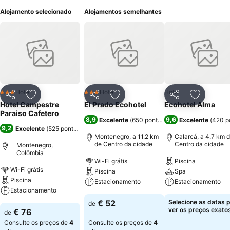
Alojamento selecionado
Alojamentos semelhantes
Hotel
Hotel
Hotel
3 Estrelas
3 Estrelas
Partilhar
Adicionar aos favoritos
Partilhar
Adicionar aos favoritos
Partilhar
Adicionar
Hotel Campestre
El Prado Ecohotel
Ecohotel Alma
Paraiso Cafetero
8,9
9,6
Excelente
(
650 pontuações
)
Excelente
(
420 p
9,2
Excelente
(
525 pontuações
)
Montenegro, a 11.2 km
Calarcá, a 4.7 km 
de Centro da cidade
Centro da cidade
Montenegro,
Colômbia
Wi-Fi grátis
Piscina
Wi-Fi grátis
Piscina
Spa
Piscina
Estacionamento
Estacionamento
Estacionamento
€ 52
Selecione as datas 
de
ver os preços exatos
€ 76
de
Consulte os preços de
4
Consulte os preços de
4