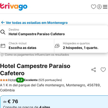
Favoritos
Iniciar
Me
Ver todas as estadias em Montenegro
Destino
Hotel Campestre Paraiso Cafetero
Check-in/out
Hóspedes e quartos
Escolha as datas
2 hóspedes, 1 quarto.
Como os pagamentos influenciam os resultados
Hotel Campestre Paraiso
Cafetero
Partilhar
Ad
Hotel
9,2
Excelente
(
525 pontuações
)
3 Estrelas
A 1 K m del parque del Cafe montenegro, Montenegro, 456789,
Colômbia
€ 76
€ 76
de
de
Consulte os preços de
4 sites
Consulte os preços de
4 sites