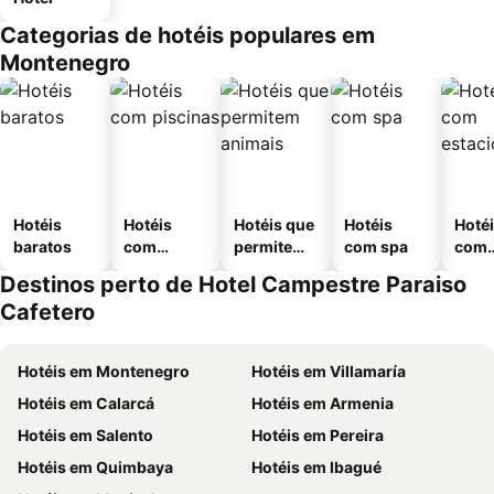
Categorias de hotéis populares em
Montenegro
Hotéis
Hotéis
Hotéis que
Hotéis
Hoté
baratos
com
permitem
com spa
com
piscinas
animais
esta
Destinos perto de Hotel Campestre Paraiso
ment
Cafetero
Hotéis em Montenegro
Hotéis em Villamaría
Hotéis em Calarcá
Hotéis em Armenia
Hotéis em Salento
Hotéis em Pereira
Hotéis em Quimbaya
Hotéis em Ibagué