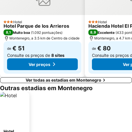
Hotel
Hotel
3 Estrelas
3 Estrelas
Hotel Parque de los Arrieros
Hacienda Hotel El 
8,1
8,9
Muito boa
(
1.092 pontuações
)
Excelente
(
433 pon
Montenegro, a 3.5 km de Centro da cidade
Montenegro, a 4.7 km 
€ 51
€ 80
de
de
Consulte os preços de
8 sites
Consulte os preços 
Ver preços
Ver 
Ver todas as estadias em Montenegro
Outras estadias em Montenegro
Hotel