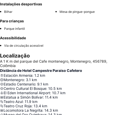
Instalações desportivas
Bilhar
Mesa de pingue-pongue
Para crianças
Parque infantil
Acessibilidade
Via de circulação acessível
Localização
A 1 K m del parque del Cafe montenegro, Montenegro, 456789,
Colômbia
Distância de Hotel Campestre Paraiso Cafetero
Estación Armenia
:
1.2
km
Montenegro
:
3.1
km
Estadio Centenario
:
9.1
km
Centro Cultural El Bosque
:
10.5
km
El Eden International Airport
:
10.7
km
Estatua a Simón Bolívar
:
11.4
km
Teatro Azul
:
11.9
km
Teatro Cruz Roja
:
13.4
km
Locomotora La Negrita
:
14.3
km
Museo del Oro Quimbaya
:
14.3
km