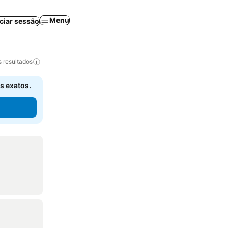
Menu
iciar sessão
 resultados
s exatos.