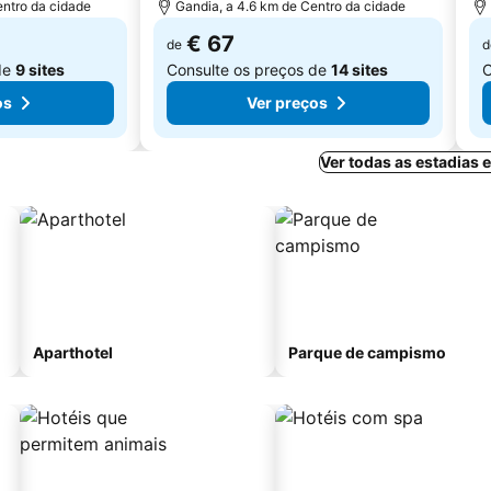
entro da cidade
Gandia, a 4.6 km de Centro da cidade
€ 67
de
d
de
9 sites
Consulte os preços de
14 sites
C
os
Ver preços
Ver todas as estadias
Aparthotel
Parque de campismo