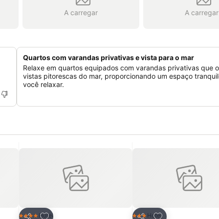
A carregar
A carregar
Quartos com varandas privativas e vista para o mar
Relaxe em quartos equipados com varandas privativas que 
vistas pitorescas do mar, proporcionando um espaço tranqui
você relaxar.
itos
Adicionar aos favoritos
Adicionar aos fav
Hotel
Hotel
4 Estrelas
3 Estrelas