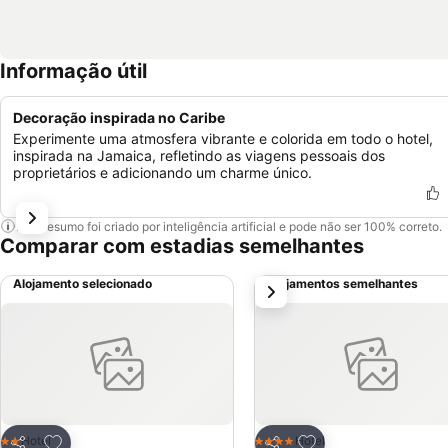
Informação útil
Decoração inspirada no Caribe
Experimente uma atmosfera vibrante e colorida em todo o hotel,
inspirada na Jamaica, refletindo as viagens pessoais dos
proprietários e adicionando um charme único.
Este resumo foi criado por inteligência artificial e pode não ser 100% correto.
Comparar com estadias semelhantes
Alojamento selecionado
Alojamentos semelhantes
próximo
Adicionar aos favoritos
Adicionar aos favor
Hotel
Hotel
2 Estrelas
4 Estrelas