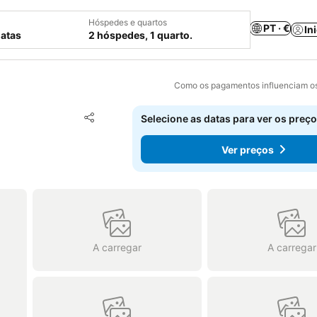
Hóspedes e quartos
PT · €
In
datas
2 hóspedes, 1 quarto.
Como os pagamentos influenciam os
Adicionar aos favoritos
Selecione as datas para ver os preço
Partilhar
Ver preços
A carregar
A carregar