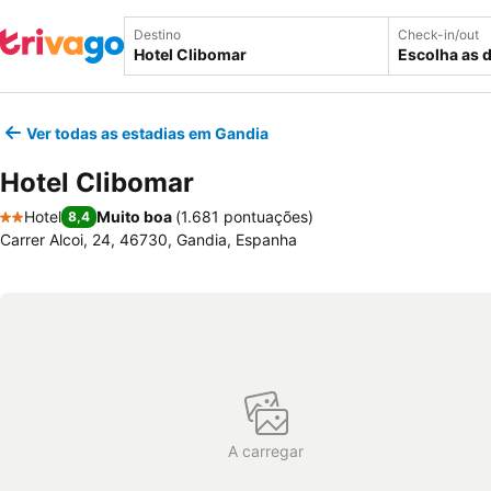
Destino
Check-in/out
Escolha as 
Ver todas as estadias em Gandia
Hotel Clibomar
Hotel
Muito boa
(
1.681 pontuações
)
8,4
2 Estrelas
Carrer Alcoi, 24, 46730, Gandia, Espanha
A carregar