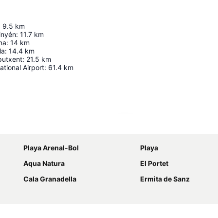
:
9.5
km
inyén
:
11.7
km
rna
:
14
km
la
:
14.4
km
putxent
:
21.5
km
ational Airport
:
61.4
km
Ampliar mapa
Playa Arenal-Bol
Playa
Aqua Natura
El Portet
Cala Granadella
Ermita de Sanz