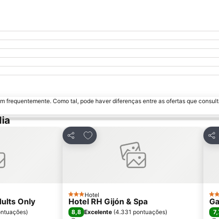
m frequentemente. Como tal, pode haver diferenças entre as ofertas que consult
ia
avoritos
Adicionar aos favoritos
Partilhar
Par
Hotel
3 Estrelas
3 E
ults Only
Hotel RH Gijón & Spa
Ga
8,8
7,
ontuações
)
Excelente
(
4.331 pontuações
)