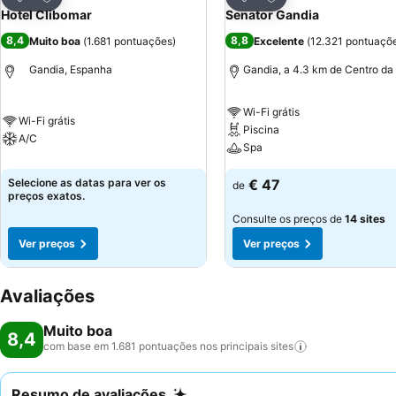
Partilhar
Partilhar
Hotel Clibomar
Senator Gandia
8,4
8,8
Muito boa
(
1.681 pontuações
)
Excelente
(
12.321 pontuaçõ
Gandia, Espanha
Gandia, a 4.3 km de Centro da
Wi-Fi grátis
Wi-Fi grátis
Piscina
A/C
Spa
Selecione as datas para ver os
€ 47
de
preços exatos.
Consulte os preços de
14 sites
Ver preços
Ver preços
Avaliações
Muito boa
8,4
com base em 1.681 pontuações nos principais
sites
Resumo de avaliações