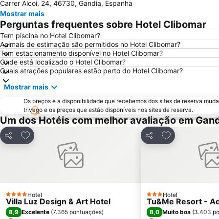
Carrer Alcoi, 24, 46730, Gandia, Espanha
Mostrar mais
Perguntas frequentes sobre Hotel Clibomar
Tem piscina no Hotel Clibomar?
Animais de estimação são permitidos no Hotel Clibomar?
Tem estacionamento disponível no Hotel Clibomar?
Onde está localizado o Hotel Clibomar?
Quais atrações populares estão perto do Hotel Clibomar?
Mostrar mais
Os preços e a disponibilidade que recebemos dos sites de reserva muda
trivago e os preços que estão disponíveis nos sites de reserva.
Um dos Hotéis com melhor avaliação em Gand
Adicionar aos favoritos
Adicionar aos f
Partilhar
Partilhar
Hotel
Hotel
4 Estrelas
3 Estrelas
Villa Luz Design & Art Hotel
Tu&Me Resort - Ad
8,9
8,0
Excelente
(
7.365 pontuações
)
Muito boa
(
3.403 p