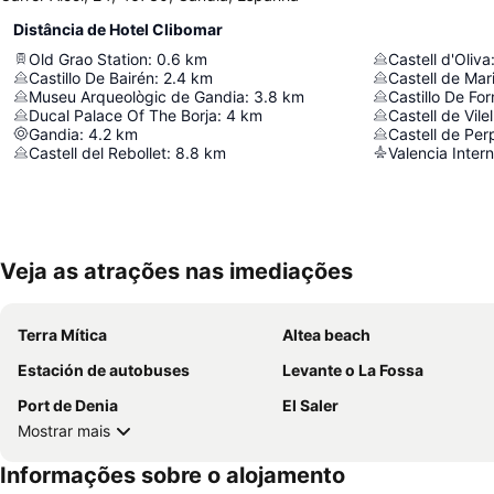
Distância de Hotel Clibomar
Old Grao Station
:
0.6
km
Castell d'Oliva
Castillo De Bairén
:
2.4
km
Castell de Mar
Museu Arqueològic de Gandia
:
3.8
km
Castillo De Fo
Ducal Palace Of The Borja
:
4
km
Castell de Vilel
Gandia
:
4.2
km
Castell de Per
Castell del Rebollet
:
8.8
km
Valencia Intern
Veja as atrações nas imediações
Terra Mítica
Altea beach
Estación de autobuses
Levante o La Fossa
Port de Denia
El Saler
Mostrar mais
Informações sobre o alojamento