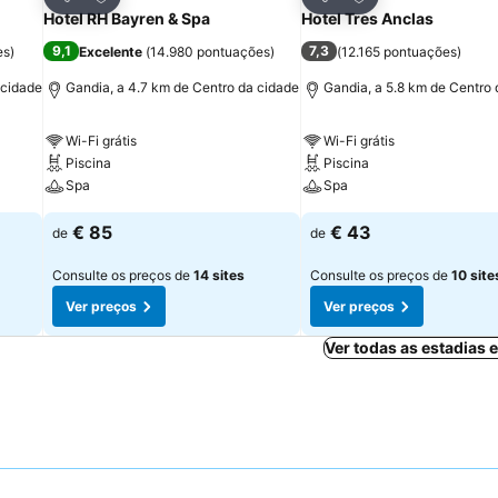
Partilhar
Partilhar
Hotel RH Bayren & Spa
Hotel Tres Anclas
9,1
7,3
es
)
Excelente
(
14.980 pontuações
)
(
12.165 pontuações
)
 cidade
Gandia, a 4.7 km de Centro da cidade
Gandia, a 5.8 km de Centro 
Wi-Fi grátis
Wi-Fi grátis
Piscina
Piscina
Spa
Spa
€ 85
€ 43
de
de
Consulte os preços de
14 sites
Consulte os preços de
10 site
Ver preços
Ver preços
Ver todas as estadias