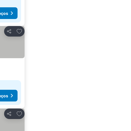
eços
Adicionar aos favoritos
Partilhar
eços
Adicionar aos favoritos
Partilhar