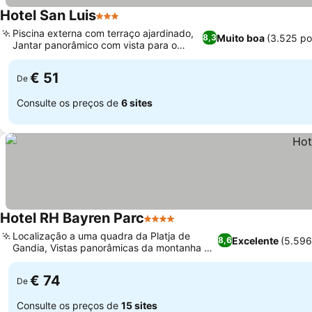
Hotel San Luis
3 Estrelas
Ver preços
Piscina externa com terraço ajardinado,
Muito boa
(3.525 po
8,3
Jantar panorâmico com vista para o
Ver preços
Mediterrâneo
€ 51
De
Consulte os preços de
6 sites
Hotel RH Bayren Parc
4 Estrelas
Ver preços
Localização a uma quadra da Platja de
Excelente
(5.596
8,6
Gandia, Vistas panorâmicas da montanha na
Ver preços
Suíte Panorâmica
€ 74
De
Consulte os preços de
15 sites