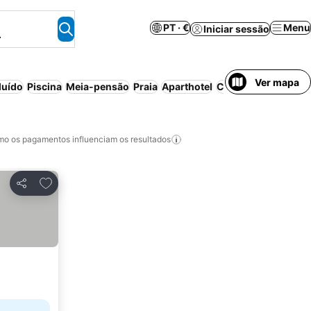
PT · €
Menu
Iniciar sessão
.
Ver mapa
luído
Piscina
Meia-pensão
Praia
Aparthotel
Cancelamento gratu
o os pagamentos influenciam os resultados
Adicionar aos favoritos
Partilhar