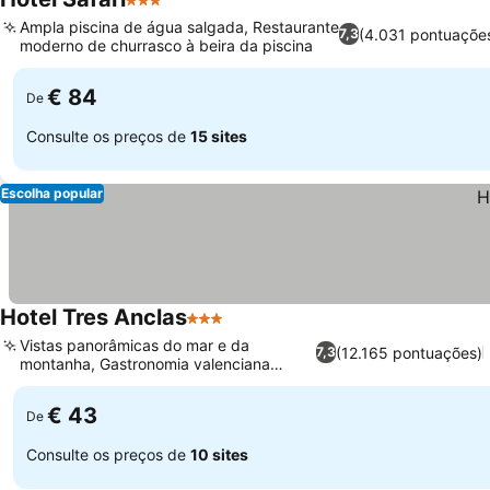
3 Estrelas
Ver preços
Ampla piscina de água salgada, Restaurante
(4.031 pontuaçõe
7,3
moderno de churrasco à beira da piscina
Ver preços
€ 84
De
Consulte os preços de
15 sites
Escolha popular
Hotel Tres Anclas
3 Estrelas
Ver preços
Vistas panorâmicas do mar e da
(12.165 pontuações)
7,3
montanha, Gastronomia valenciana
Ver preços
autêntica
€ 43
De
Consulte os preços de
10 sites