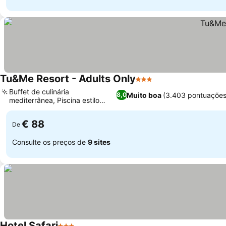
Tu&Me Resort - Adults Only
3 Estrelas
Ver preços
Buffet de culinária
Muito boa
(3.403 pontuações
8,0
mediterrânea, Piscina estilo
Ver preços
lagoa expansiva
€ 88
De
Consulte os preços de
9 sites
Hotel Safari