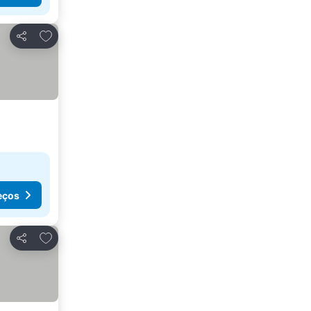
Adicionar aos favoritos
Partilhar
eços
Adicionar aos favoritos
Partilhar