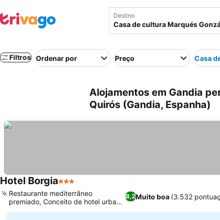
Destino
Filtros
Ordenar por
Preço
Casa de
Alojamentos em Gandia per
Quirós (Gandia, Espanha)
Hotel Borgia
3 Estrelas
Ver preços
Restaurante mediterrâneo
Muito boa
(3.532 pontua
8,2
premiado, Conceito de hotel urbano
Ver preços
e moderno