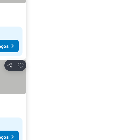
eços
Adicionar aos favoritos
Partilhar
eços