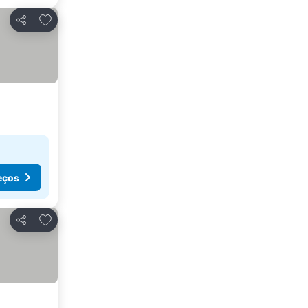
Adicionar aos favoritos
Partilhar
eços
Adicionar aos favoritos
Partilhar