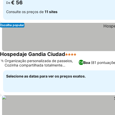
€ 56
De
Consulte os preços de
11 sites
Escolha popular
Hospedaje Gandia Ciudad
4 Estrelas
Ver preços
Organização personalizada de passeios,
Boa
(81 pontuaçõe
7,6
Cozinha compartilhada totalmente
Ver preços
equipada
Selecione as datas para ver os preços exatos.