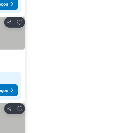
eços
Adicionar aos favoritos
Partilhar
eços
Adicionar aos favoritos
Partilhar