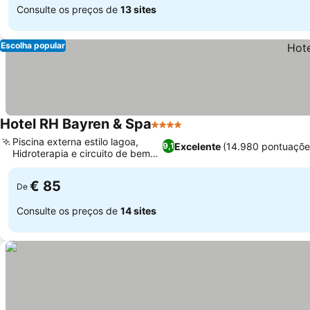
Consulte os preços de
13 sites
Escolha popular
Hotel RH Bayren & Spa
4 Estrelas
Ver preços
Piscina externa estilo lagoa,
Excelente
(14.980 pontuaçõe
9,1
Hidroterapia e circuito de bem-
Ver preços
estar
€ 85
De
Consulte os preços de
14 sites