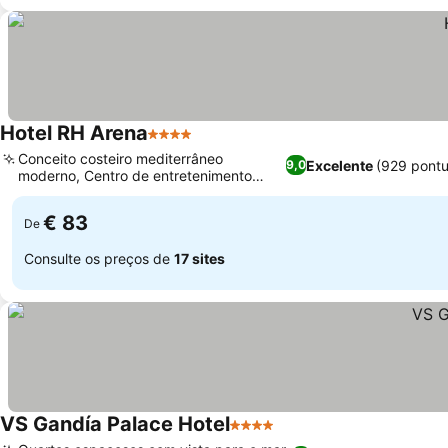
Hotel RH Arena
4 Estrelas
Ver preços
Conceito costeiro mediterrâneo
Excelente
(929 pont
9,0
moderno, Centro de entretenimento
Ver preços
familiar dinâmico
€ 83
De
Consulte os preços de
17 sites
VS Gandía Palace Hotel
4 Estrelas
Ver preços