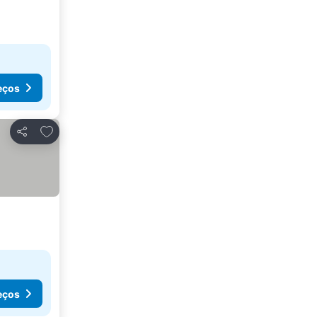
eços
Adicionar aos favoritos
Partilhar
eços