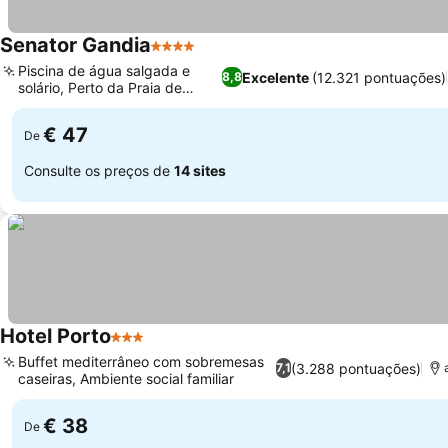
Senator Gandia
4 Estrelas
Ver preços
Piscina de água salgada e
Excelente
(12.321 pontuações)
8,8
solário, Perto da Praia de
Ver preços
Gandía
€ 47
De
Consulte os preços de
14 sites
Hotel Porto
3 Estrelas
Ver preços
Buffet mediterrâneo com sobremesas
(3.288 pontuações)
7,1
caseiras, Ambiente social familiar
Ver preços
€ 38
De