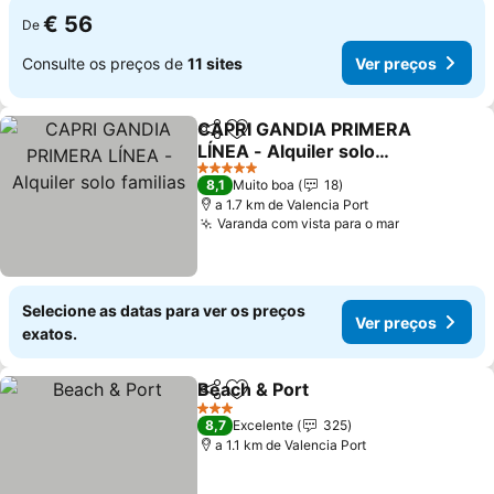
€ 56
De
Consulte os preços de
11 sites
Ver preços
CAPRI GANDIA PRIMERA
Partilhar
Adicionar aos favoritos
LÍNEA - Alquiler solo
familias
Ver preços
5 Estrelas
8,1
Muito boa
18
a 1.7 km de Valencia Port
Varanda com vista para o mar
Ver preços
Selecione as datas para ver os preços
Ver preços
exatos.
Beach & Port
Partilhar
Adicionar aos favoritos
Ver preços
3 Estrelas
8,7
Excelente
325
a 1.1 km de Valencia Port