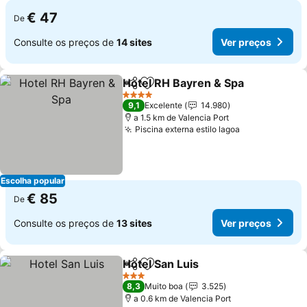
€ 47
De
Consulte os preços de
14 sites
Ver preços
Hotel RH Bayren & Spa
Partilhar
Adicionar aos favoritos
Ver
4 Estrelas
9,1
Excelente
14.980
a 1.5 km de Valencia Port
Piscina externa estilo lagoa
Ver preços
Escolha popular
€ 85
De
Consulte os preços de
13 sites
Ver preços
Hotel San Luis
Partilhar
Adicionar aos favoritos
Ver preços
3 Estrelas
8,3
Muito boa
3.525
a 0.6 km de Valencia Port