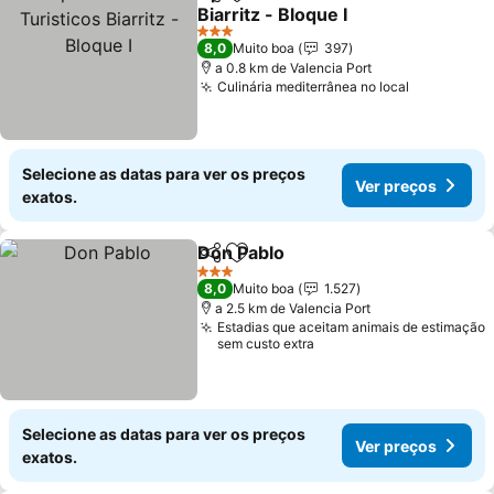
Partilhar
Adicionar aos favoritos
Biarritz - Bloque I
Ver preços
3 Estrelas
8,0
Muito boa
397
a 0.8 km de Valencia Port
Culinária mediterrânea no local
Ver preço
Selecione as datas para ver os preços
Ver preços
exatos.
Don Pablo
Partilhar
Adicionar aos favoritos
Ver preços
3 Estrelas
8,0
Muito boa
1.527
a 2.5 km de Valencia Port
Estadias que aceitam animais de estimação
sem custo extra
Selecione as datas para ver os preços
Ver preços
exatos.