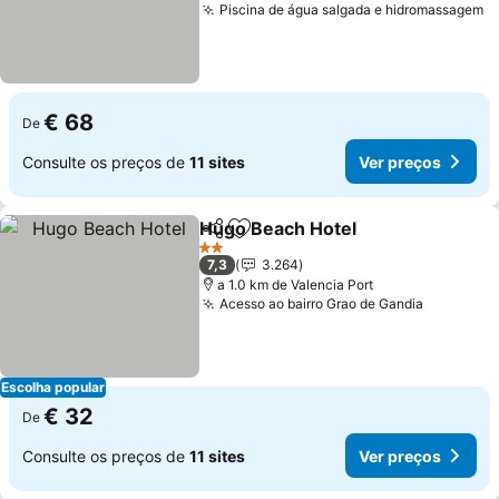
Piscina de água salgada e hidromassagem
V
€ 68
De
Consulte os preços de
11 sites
Ver preços
Hugo Beach Hotel
Partilhar
Adicionar aos favoritos
Ver pre
2 Estrelas
7,3
3.264
a 1.0 km de Valencia Port
Acesso ao bairro Grao de Gandia
Ver preç
Escolha popular
€ 32
De
Consulte os preços de
11 sites
Ver preços