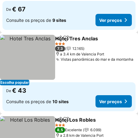
€ 67
De
Consulte os preços de
9 sites
Ver preços
Hotel Tres Anclas
Partilhar
Adicionar aos favoritos
Ver preç
3 Estrelas
7,3
12.165
a 3.4 km de Valencia Port
Vistas panorâmicas do mar e da montanha
V
Escolha popular
€ 43
De
Consulte os preços de
10 sites
Ver preços
Hotel Los Robles
Partilhar
Adicionar aos favoritos
Ver preço
3 Estrelas
8,5
Excelente
6.099
a 2.8 km de Valencia Port