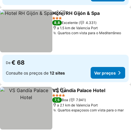
Hotel RH Gijón & Spa
Partilhar
Adicionar aos favoritos
Ver p
3 Estrelas
8,8
Excelente
4.331
a 1.5 km de Valencia Port
Quartos com vista para o Mediterrâneo
Ver 
€ 68
De
Consulte os preços de
12 sites
Ver preços
VS Gandía Palace Hotel
Partilhar
Adicionar aos favoritos
Ver
4 Estrelas
7,5
Boa
7.941
a 2.1 km de Valencia Port
Quartos espaçosos com vista para o mar
Ver