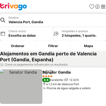
Favoritos
Iniciar
Me
Destino
Valencia Port, Gandia
Check-in/out
Hóspedes e quartos
Escolha as datas
2 hóspedes, 1 quarto.
Ordenar
Filtrar
Mapa
Alojamentos em Gandia perto de Valencia
Port (Gandia, Espanha)
Como os pagamentos influenciam os resultados
Senator Gandia
Partilhar
Adicionar aos favoritos
Ver preços
4 Estrelas
8,8
Excelente
12.321
a 1.2 km de Valencia Port
Piscina de água salgada e solário
Ver preç