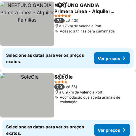
NEPTUNO GANDIA
Partilhar
Adicionar aos favoritos
Primera Línea - Alquiler
Familias
Ver preços
5 Estrelas
7,1
409
a 1.7 km de Valencia Port
Acesso a trilhas para caminhada
Ver preç
Selecione as datas para ver os preços
Ver preços
exatos.
SoleOle
Partilhar
Adicionar aos favoritos
Ver preços
4 Estrelas
7,0
63
a 0.9 km de Valencia Port
Acomodação que aceita animais de
estimação
Selecione as datas para ver os preços
Ver preços
exatos.