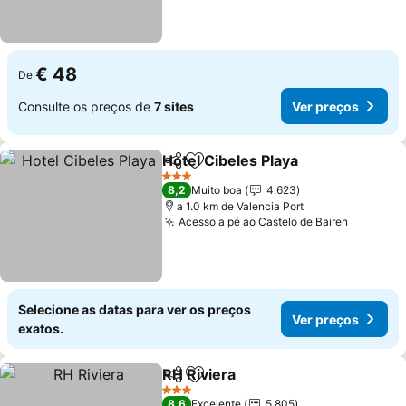
€ 48
De
Consulte os preços de
7 sites
Ver preços
Hotel Cibeles Playa
Partilhar
Adicionar aos favoritos
Ver pr
3 Estrelas
8,2
Muito boa
4.623
a 1.0 km de Valencia Port
Acesso a pé ao Castelo de Bairen
Ver pre
Selecione as datas para ver os preços
Ver preços
exatos.
RH Riviera
Partilhar
Adicionar aos favoritos
Ver preços
3 Estrelas
8,6
Excelente
5.805