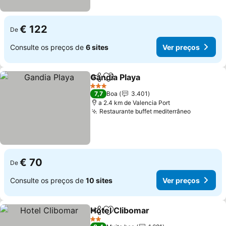
€ 122
De
Consulte os preços de
6 sites
Ver preços
Gandia Playa
Partilhar
Adicionar aos favoritos
Ver preços
3 Estrelas
7,7
Boa
3.401
a 2.4 km de Valencia Port
Restaurante buffet mediterrâneo
Ver preç
€ 70
De
Consulte os preços de
10 sites
Ver preços
Hotel Clibomar
Partilhar
Adicionar aos favoritos
Ver preços
2 Estrelas