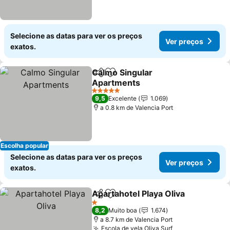
Selecione as datas para ver os preços
Ver preços
exatos.
Calmo Singular
Partilhar
Adicionar aos favoritos
Apartments
Ver preços
5 Estrelas
9,5
Excelente
1.069
a 0.8 km de Valencia Port
Escolha popular
Selecione as datas para ver os preços
Ver preços
exatos.
Apartahotel Playa Oliva
Partilhar
Adicionar aos favoritos
Ver
1 Estrelas
8,2
Muito boa
1.674
a 8.7 km de Valencia Port
Escola de vela Oliva Surf