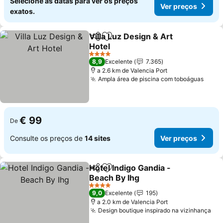
Selecione as datas para ver os preços
Ver preços
exatos.
Villa Luz Design & Art
Partilhar
Adicionar aos favoritos
Hotel
Ver preços
4 Estrelas
8,9
Excelente
7.365
a 2.6 km de Valencia Port
Ampla área de piscina com toboáguas
Ver 
€ 99
De
Consulte os preços de
14 sites
Ver preços
Hotel Indigo Gandia -
Partilhar
Adicionar aos favoritos
Beach By Ihg
Ver preços
4 Estrelas
9,0
Excelente
195
a 2.0 km de Valencia Port
Design boutique inspirado na vizinhança
Ver