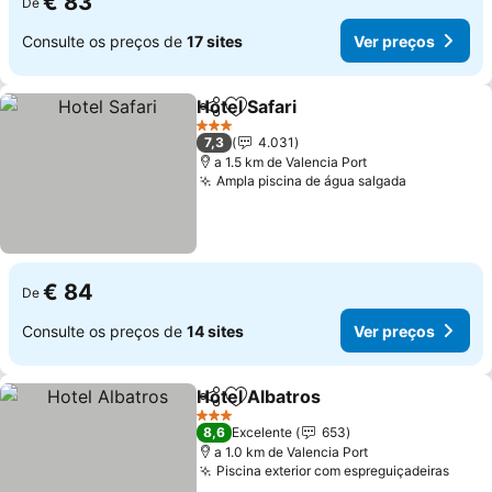
€ 83
De
Consulte os preços de
17 sites
Ver preços
Hotel Safari
Partilhar
Adicionar aos favoritos
Ver preços
3 Estrelas
7,3
4.031
a 1.5 km de Valencia Port
Ampla piscina de água salgada
Ver preço
€ 84
De
Consulte os preços de
14 sites
Ver preços
Hotel Albatros
Partilhar
Adicionar aos favoritos
Ver preços
3 Estrelas
8,6
Excelente
653
a 1.0 km de Valencia Port
Piscina exterior com espreguiçadeiras
Ver 