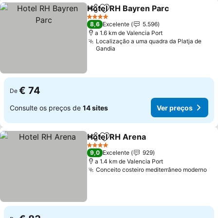
Hotel RH Bayren Parc
Partilhar
Adicionar aos favoritos
Ver 
4 Estrelas
8,6
Excelente
5.596
a 1.6 km de Valencia Port
Localização a uma quadra da Platja de
Gandia
€ 74
De
Consulte os preços de
14 sites
Ver preços
Hotel RH Arena
Partilhar
Adicionar aos favoritos
Ver preços
4 Estrelas
9,0
Excelente
929
a 1.4 km de Valencia Port
Conceito costeiro mediterrâneo moderno
Ve