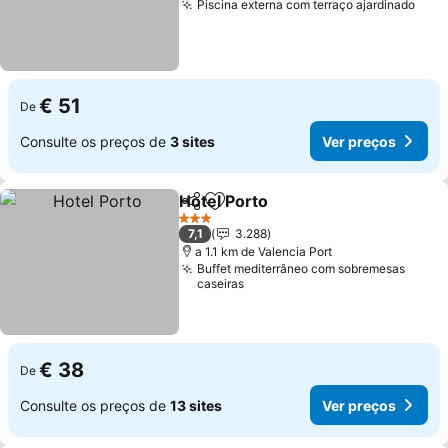
Piscina externa com terraço ajardinado
Ver 
€ 51
De
Consulte os preços de
3 sites
Ver preços
Hotel Porto
Partilhar
Adicionar aos favoritos
Ver preços
3 Estrelas
7,1
3.288
a 1.1 km de Valencia Port
Buffet mediterrâneo com sobremesas
caseiras
€ 38
De
Consulte os preços de
13 sites
Ver preços