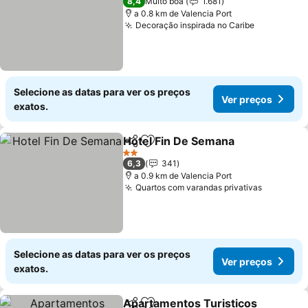
8,4
Muito boa
1.681
a 0.8 km de Valencia Port
Decoração inspirada no Caribe
Ver preço
Selecione as datas para ver os preços
Ver preços
exatos.
Hotel Fin De Semana
Partilhar
Adicionar aos favoritos
Ver p
2 Estrelas
6,3
341
a 0.9 km de Valencia Port
Quartos com varandas privativas
Ver preç
Selecione as datas para ver os preços
Ver preços
exatos.
Apartamentos Turisticos