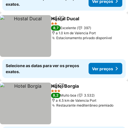
Ver preços
exatos.
Hostal Ducal
Partilhar
Adicionar aos favoritos
Ver preços
2 Estrelas
8,7
Excelente
397
a 1.0 km de Valencia Port
Estacionamento privado disponível
Ver pr
Selecione as datas para ver os preços
Ver preços
exatos.
Hotel Borgia
Partilhar
Adicionar aos favoritos
Ver preços
3 Estrelas
8,2
Muito boa
3.532
a 4.5 km de Valencia Port
Restaurante mediterrâneo premiado
Ver pr