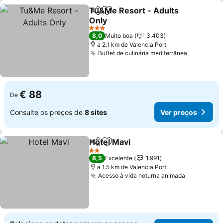
Tu&Me Resort - Adults
Partilhar
Adicionar aos favoritos
Only
Ver preços
3 Estrelas
8,0
Muito boa
3.403
a 2.1 km de Valencia Port
Buffet de culinária mediterrânea
Ver preç
€ 88
De
Consulte os preços de
8 sites
Ver preços
Hotel Mavi
Partilhar
Adicionar aos favoritos
Ver preços
2 Estrelas
8,5
Excelente
1.991
a 1.5 km de Valencia Port
Acesso à vida noturna animada
Ver preço