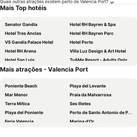
Quais outras atrações existem perto de Valencia Port?
Mais Top hotéis
Senator Gandia
Hotel RH Bayren & Spa
Hotel Tres Anclas
Hotel RH Bayren Parc
VS Gandía Palace Hotel
Hotel Porto
Hotel RH Arena
Villa Luz Design & Art Hotel
Hotel San Luis
Tu&Me Resort - Adults Only
Mais atrações - Valencia Port
Hotel Los Robles
Hotel Safari
RH Riviera
Oliva Nova Beach & Golf Hotel
Poniente Beach
Playa del Levante
Gandia Playa
Hotel RH Gijón & Spa
Mar Menor
Praia da Malvarrosa
Hotel Cibeles Playa
Complejo Bellavista Residencial
Terra Mítica
Ses Illetes
Hotel Indigo Gandia - Beach By Ihg
Hugo Beach Hotel
Playa del Poniente
Porto de Santo Antonio de Portmany
Hotel Albatros
Don Pablo
Feria Valencia
Marina d'Or
Hotel Azahar
Hotel Biarritz
Cidade das Artes e das Ciências
Alicante–Elche Miguel Hernández Airport
Hotel Mavi
Hotel Clibomar