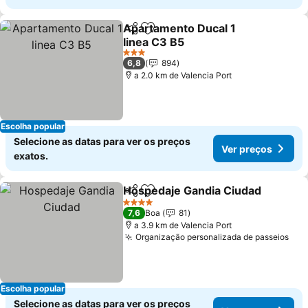
Apartamento Ducal 1
Partilhar
Adicionar aos favoritos
linea C3 B5
Ver preços
3 Estrelas
6,8
894
a 2.0 km de Valencia Port
Escolha popular
Selecione as datas para ver os preços
Ver preços
exatos.
Hospedaje Gandia Ciudad
Partilhar
Adicionar aos favoritos
4 Estrelas
7,6
Boa
81
a 3.9 km de Valencia Port
Organização personalizada de passeios
Ver
Escolha popular
Selecione as datas para ver os preços