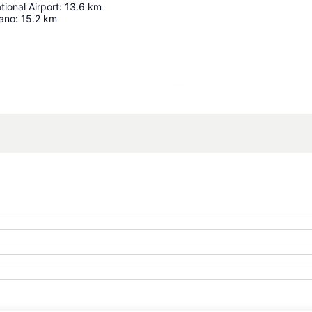
tional Airport
:
13.6
km
sano
:
15.2
km
Ampliar mapa