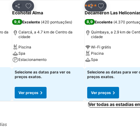
itos
Adicionar aos favoritos
Adicionar aos fav
Hotel
Hotel
4 Estrelas
Partilhar
Partilhar
Ecohotel Alma
Decameron Las Heliconia
9,6
8,9
Excelente
(
420 pontuações
)
Excelente
(
4.370 pontua
ro da
Calarcá, a 4.7 km de Centro da
Quimbaya, a 2.9 km de Cent
cidade
cidade
Piscina
Wi-Fi grátis
Spa
Piscina
Estacionamento
Spa
Selecione as datas para ver os
Selecione as datas para ver 
preços exatos.
preços exatos.
Ver preços
Ver preços
Ver todas as estadias 
dias