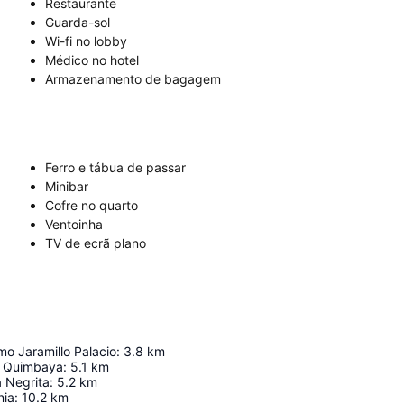
Restaurante
Guarda-sol
Wi-fi no lobby
Médico no hotel
Armazenamento de bagagem
Ferro e tábua de passar
Minibar
Cofre no quarto
Ventoinha
TV de ecrã plano
rmo Jaramillo Palacio
:
3.8
km
o Quimbaya
:
5.1
km
 Negrita
:
5.2
km
nia
:
10.2
km