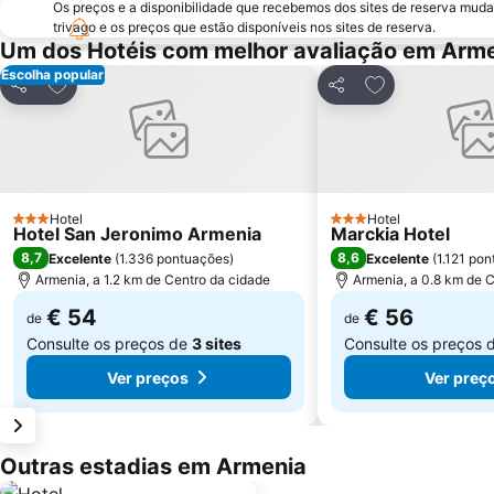
Os preços e a disponibilidade que recebemos dos sites de reserva muda
trivago e os preços que estão disponíveis nos sites de reserva.
Um dos Hotéis com melhor avaliação em Arm
Escolha popular
Adicionar aos favoritos
Adicionar aos f
Partilhar
Partilhar
Hotel
Hotel
3 Estrelas
3 Estrelas
Hotel San Jeronimo Armenia
Marckia Hotel
8,7
8,6
Excelente
(
1.336 pontuações
)
Excelente
(
1.121 po
Armenia, a 1.2 km de Centro da cidade
Armenia, a 0.8 km de 
€ 54
€ 56
de
de
Consulte os preços de
3 sites
Consulte os preços 
Ver preços
Ver preç
Outras estadias em Armenia