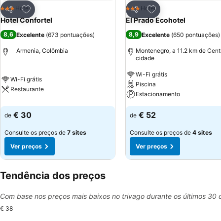
Adicionar aos favoritos
Adicionar aos favor
Hotel
Hotel
3 Estrelas
3 Estrelas
Partilhar
Partilhar
Hotel Confortel
El Prado Ecohotel
8,6
8,9
Excelente
(
673 pontuações
)
Excelente
(
650 pontuações
)
Armenia, Colômbia
Montenegro, a 11.2 km de Cent
cidade
Wi-Fi grátis
Wi-Fi grátis
Piscina
Restaurante
Estacionamento
€ 30
€ 52
de
de
Consulte os preços de
7 sites
Consulte os preços de
4 sites
Ver preços
Ver preços
Tendência dos preços
Com base nos preços mais baixos no trivago durante os últimos 30 
€ 38