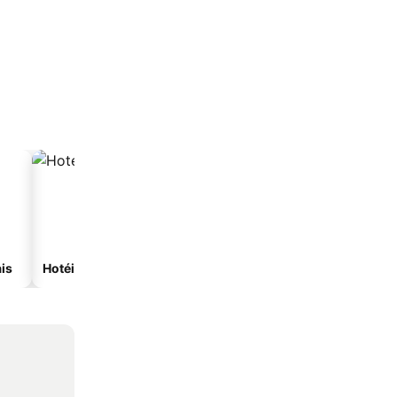
is
Hotéis com spa
Hotéis com estacionam