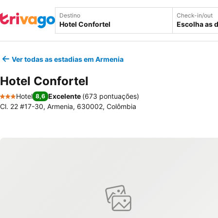
Destino
Check-in/out
Escolha as 
Ver todas as estadias em Armenia
Hotel Confortel
Hotel
Excelente
(
673 pontuações
)
8,6
3 Estrelas
Cl. 22 #17-30, Armenia, 630002, Colômbia