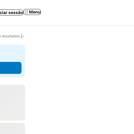
Menu
iciar sessão
 resultados