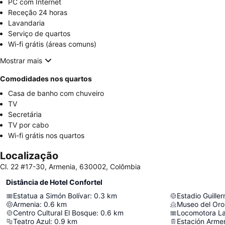
PC com Internet
Receção 24 horas
Lavandaria
Serviço de quartos
Wi-fi grátis (áreas comuns)
Mostrar mais
Comodidades nos quartos
Casa de banho com chuveiro
TV
Secretária
TV por cabo
Wi-fi grátis nos quartos
Localização
Cl. 22 #17-30, Armenia, 630002, Colômbia
Distância de Hotel Confortel
Estatua a Simón Bolívar
:
0.3
km
Estadio Guille
Armenia
:
0.6
km
Museo del Or
Centro Cultural El Bosque
:
0.6
km
Locomotora La
Teatro Azul
:
0.9
km
Estación Arme