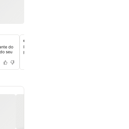
Quartos bem equipados com TVs LED
ante do
Relaxe em quartos confortáveis que oferecem televisõ
 do seu
programação a cabo e acesso gratuito à internet sem fi