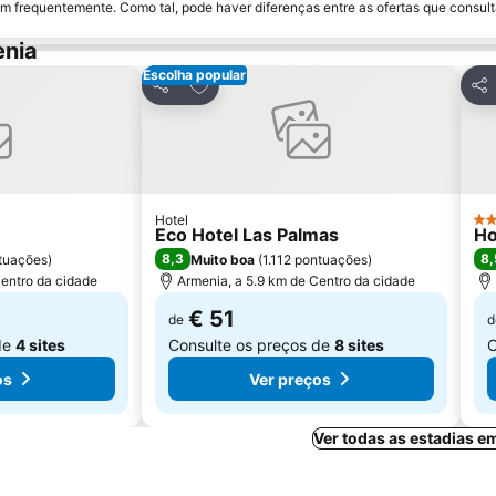
m frequentemente. Como tal, pode haver diferenças entre as ofertas que consult
enia
Escolha popular
avoritos
Adicionar aos favoritos
Partilhar
Par
Hotel
3 E
Eco Hotel Las Palmas
Ho
8,3
8,
ntuações
)
Muito boa
(
1.112 pontuações
)
Centro da cidade
Armenia, a 5.9 km de Centro da cidade
€ 51
de
d
de
4 sites
Consulte os preços de
8 sites
C
os
Ver preços
Ver todas as estadias 