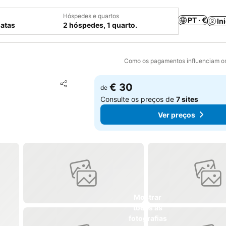
Hóspedes e quartos
PT · €
In
datas
2 hóspedes, 1 quarto.
Como os pagamentos influenciam os
Adicionar aos favoritos
€ 30
de
Partilhar
Consulte os preços de
7 sites
Ver preços