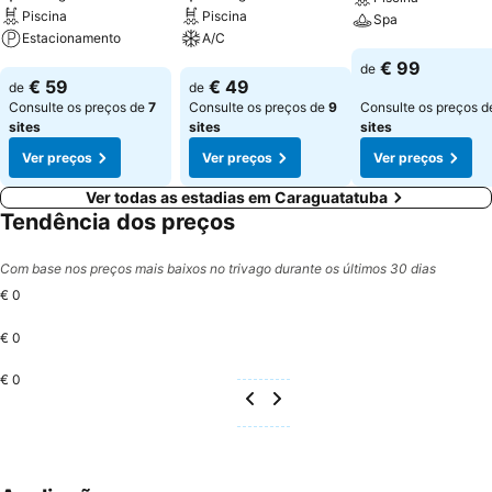
Piscina
Piscina
Spa
Estacionamento
A/C
Ver preços
€ 99
de
Ver preços
Ver preços
€ 59
€ 49
de
de
Consulte os preços de
7
Consulte os preços de
9
Consulte os preços 
sites
sites
sites
Ver preços
Ver preços
Ver preços
Ver todas as estadias em Caraguatatuba
Tendência dos preços
Com base nos preços mais baixos no trivago durante os últimos 30 dias
€ 0
€ 0
€ 0