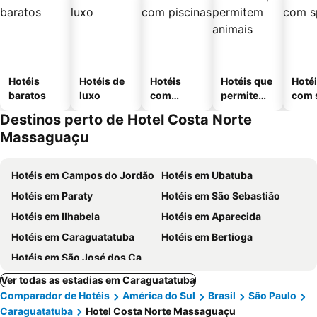
Hotéis
Hotéis de
Hotéis
Hotéis que
Hoté
baratos
luxo
com
permitem
com 
piscinas
animais
Destinos perto de Hotel Costa Norte
Massaguaçu
Hotéis em Campos do Jordão
Hotéis em Ubatuba
Hotéis em Paraty
Hotéis em São Sebastião
Hotéis em Ilhabela
Hotéis em Aparecida
Hotéis em Caraguatatuba
Hotéis em Bertioga
Hotéis em São José dos Campos
Ver todas as estadias em Caraguatatuba
Comparador de Hotéis
América do Sul
Brasil
São Paulo
Caraguatatuba
Hotel Costa Norte Massaguaçu