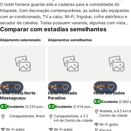
O hotel fornece guarda-sóis e cadeiras para a comodidade do
hóspede. Com decoração contemporânea, as suítes são equipadas
com ar-condicionado, TV a cabo, Wi-Fi, frigobar, cofre eletrônico e
secador de cabelos. Todas possuem varanda, algumas com vista
Comparar com estadias semelhantes
frontal para o mar. O estabelecimento conta com piscinas
aquecidas durante o inverno (uma para adultos e outra para
Alojamento selecionado
Alojamentos semelhantes
crianças). Também há sauna, academia, salão de jogos, sala de
conferências e recreação na alta temporada. Junto ao hotel, o
restaurante Mar & Terra oferece café da manhã (incluso na diária),
almoço e jantar. Além disso, um bar molhado serve drinques e
petiscos na piscina. O Hotel Costa Norte Massaguacu fica a menos
de dez minutos de carro da Praia da Cocanha e a cerca de 15
minutos da Praia da Mococa. O centro da cidade está a
aproximadamente oito quilômetros.
Hotel
Hotel
Hotel
3 Estrelas
3 Estrelas
4 Estrelas
Partilhar
Adicionar aos favoritos
Partilhar
Adicionar aos favoritos
Partilhar
Adicionar
Hotel Costa Norte
Hotel Pousada
Hotel Mercedes
Massaguaçu
Paradise
8,8
Excelente
(
2.662 
8,7
8,6
Excelente
(
3.235 pontuações
Excelente
)
(
2.414 pontuações
)
Ilhabela, a 6.5 km 
Centro da cidade
Caraguatatuba, Brasil
Caraguatatuba, a 2.2
km de Centro da cidade
Wi-Fi grátis
Wi-Fi grátis
Wi-Fi grátis
Piscina