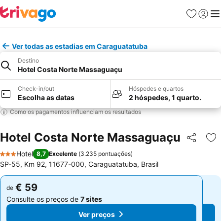
Favoritos
Iniciar
Me
Ver todas as estadias em Caraguatatuba
Destino
Hotel Costa Norte Massaguaçu
Check-in/out
Hóspedes e quartos
Escolha as datas
2 hóspedes, 1 quarto.
Como os pagamentos influenciam os resultados
Hotel Costa Norte Massaguaçu
Partilhar
Ad
Hotel
8,7
Excelente
(
3.235 pontuações
)
3 Estrelas
SP-55, Km 92, 11677-000, Caraguatatuba, Brasil
€ 59
€ 59
de
de
Consulte os preços de
7 sites
Consulte os preços de
7 sites
Ver preços
Ver preços