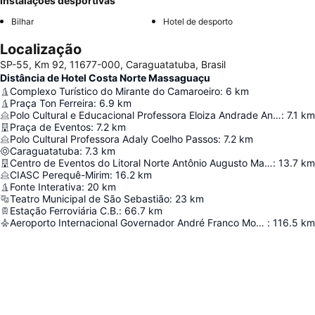
Instalações desportivas
Bilhar
Hotel de desporto
Localização
SP-55, Km 92, 11677-000, Caraguatatuba, Brasil
Distância de Hotel Costa Norte Massaguaçu
Complexo Turístico do Mirante do Camaroeiro
:
6
km
Praça Ton Ferreira
:
6.9
km
Polo Cultural e Educacional Professora Eloiza Andrade Antunes
:
7.1
km
Praça de Eventos
:
7.2
km
Polo Cultural Professora Adaly Coelho Passos
:
7.2
km
Caraguatatuba
:
7.3
km
Centro de Eventos do Litoral Norte Antônio Augusto Matheus
:
13.7
km
CIASC Perequê-Mirim
:
16.2
km
Fonte Interativa
:
20
km
Teatro Municipal de São Sebastião
:
23
km
Estação Ferroviária C.B.
:
66.7
km
Aeroporto Internacional Governador André Franco Montoro
:
116.5
km