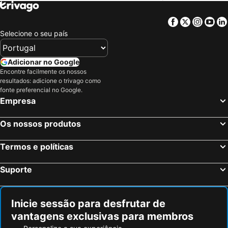
Facebook
Twitter
Insta
Yo
Selecione o seu país
Adicionar no Google
Encontre facilmente os nossos
resultados: adicione o trivago como
fonte preferencial no Google.
Empresa
Os nossos produtos
Termos e políticas
Suporte
Inicie sessão para desfrutar de
vantagens exclusivas para membros