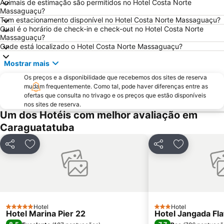
Animais de estimação são permitidos no Hotel Costa Norte
Vermelha do Norte
Praia do Bonete
Massaguaçu?
Tem estacionamento disponível no Hotel Costa Norte Massaguaçu?
Aquário de Ubatuba
Praia de Toque Toque Grande
Qual é o horário de check-in e check-out no Hotel Costa Norte
Projeto Tamar Ubatuba
Massaguaçu?
Onde está localizado o Hotel Costa Norte Massaguaçu?
Mostrar mais
Os preços e a disponibilidade que recebemos dos sites de reserva
mudam frequentemente. Como tal, pode haver diferenças entre as
ofertas que consulta no trivago e os preços que estão disponíveis
nos sites de reserva.
Um dos Hotéis com melhor avaliação em
Caraguatatuba
Partilhar
Adicionar aos favoritos
Partilhar
Adicionar ao
Hotel
Hotel
5 Estrelas
3 Estrelas
Hotel Marina Pier 22
Hotel Jangada Fla