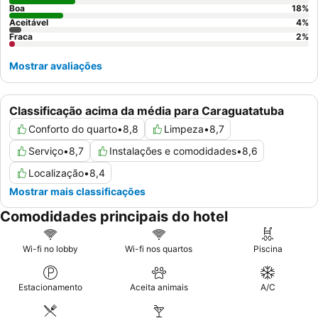
Boa
18
%
Aceitável
4
%
Fraca
2
%
Mostrar avaliações
Classificação acima da média para Caraguatatuba
Conforto do quarto
•
8,8
Limpeza
•
8,7
Serviço
•
8,7
Instalações e comodidades
•
8,6
Localização
•
8,4
Mostrar mais classificações
Comodidades principais do hotel
Wi-fi no lobby
Wi-fi nos quartos
Piscina
Estacionamento
Aceita animais
A/C