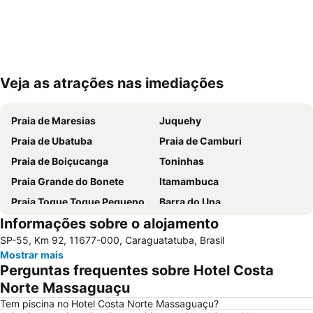
Veja as atrações nas imediações
Ampliar mapa
Praia de Maresias
Juquehy
Praia de Ubatuba
Praia de Camburi
Praia de Boiçucanga
Toninhas
Praia Grande do Bonete
Itamambuca
Praia Toque Toque Pequeno
Barra do Una
Informações sobre o alojamento
Praia do Félix
Praia da Maranduba
SP-55, Km 92, 11677-000, Caraguatatuba, Brasil
Praia do Itaguá
Martim de Sá
Mostrar mais
Praia do Curral
Praia Domingas Dias
Perguntas frequentes sobre Hotel Costa
Praia da Feiticeira
Praia da Almada
Norte Massaguaçu
Ilha do Prumirim
Caraguá Praia
Tem piscina no Hotel Costa Norte Massaguaçu?