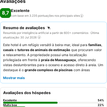
Avaliações
Excelente
8,7
com base em 3.235 pontuações nos principais
sites
Resumo de avaliações
Resumido por inteligência artificial a partir de 600+ comentários · Última
atualização: 30 Jul 2026
Este hotel é um refúgio versátil à beira-mar, ideal para
famílias
,
casais
e
tutores de animais de estimação
que procuram valor
e relaxamento. A propriedade possui uma localização
privilegiada em frente à
praia de Massaguaçu
, oferecendo
vistas deslumbrantes para o oceano e acesso direto à areia. Um
destaque é o
grande complexo de piscinas
com áreas
dedicadas para adultos e crianças, complementado por uma
Mostrar mais
sauna e um espaço de massagens. Os hóspedes elogiam
consistentemente os
funcionários atenciosos e educados
e o
variado buffet de pequeno-almoço, que frequentemente
Avaliações dos hóspedes
oferece vistas panorâmicas para o mar. Para uma experiência
verdadeiramente relaxante, considere reservar um quarto com
Excelente
54
%
varanda e vista para o mar
para desfrutar da bela paisagem.
Muito boa
22
%