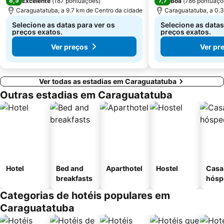
8,5
7,7
Excelente
(
187 pontuações
)
Boa
(
786 pontuaçõ
Caraguatatuba, a 9.7 km de Centro da cidade
Caraguatatuba, a 0.3
Selecione as datas para ver os
Selecione as datas
preços exatos.
preços exatos.
Ver preços
Ver pr
Ver todas as estadias em Caraguatatuba
Outras estadias em Caraguatatuba
Hotel
Bed and
Aparthotel
Hostel
Casa
breakfasts
hósp
Categorias de hotéis populares em
Caraguatatuba