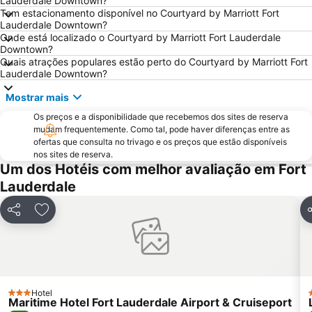
Lauderdale Downtown?
Collins Avenue
Wynwood-Edgewater
Tem estacionamento disponível no Courtyard by Marriott Fort
Miami Beach Visitor Center
Bal Harbour Shops
Lauderdale Downtown?
Onde está localizado o Courtyard by Marriott Fort Lauderdale
Miami Beach Convention Center
Miami Beach Gay Pride
Downtown?
Quais atrações populares estão perto do Courtyard by Marriott Fort
FORT LAUDERDALE INTERNATIONAL BOAT SHOW
Conservatorio musicale Lynn University
Lauderdale Downtown?
Bairro Art Deco
Hard Rock Cafe Miami
Mostrar mais
Ultra Music Festival
Keys Islands
Os preços e a disponibilidade que recebemos dos sites de reserva
SoBe Unique
The Rock Boat
mudam frequentemente. Como tal, pode haver diferenças entre as
Miami International Mall
ofertas que consulta no trivago e os preços que estão disponíveis
Fort Lauderdale Executive Airport
nos sites de reserva.
Bayside District
Midtown
Um dos Hotéis com melhor avaliação em Fort
Florida Grand Opera
The Groove Cruise
Lauderdale
Coral Way
The Fort Lauderdale Ghost Tours
Partilhar
Adicionar aos favoritos
P
Museum of Discovery and Science
Downtown Delray Beach
Espanola Way
Omni
Lummus Park
Chabad of South Beach
Hotel
3 Estrelas
Maritime Hotel Fort Lauderdale Airport & Cruiseport