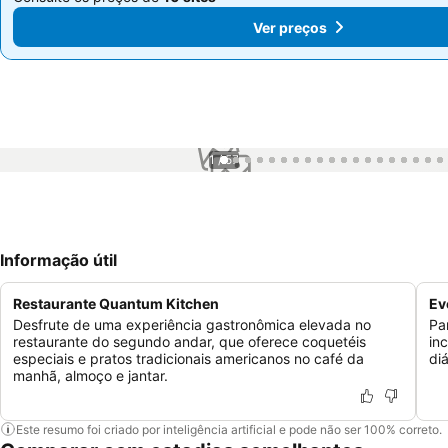
Ver preços
Ver preços
1 / 57
Informação útil
Restaurante Quantum Kitchen
Ev
Desfrute de uma experiência gastronômica elevada no
Pa
restaurante do segundo andar, que oferece coquetéis
in
especiais e pratos tradicionais americanos no café da
di
manhã, almoço e jantar.
Este resumo foi criado por inteligência artificial e pode não ser 100% correto.