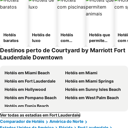
Hotéis
Hotéis de
Hotéis
Hotéis que
Hoté
baratos
luxo
com
permitem
com 
piscinas
animais
Destinos perto de Courtyard by Marriott Fort
Lauderdale Downtown
Hotéis em Miami Beach
Hotéis em Miami
Hotéis em Fort Lauderdale
Hotéis em Miami Springs
Hotéis em Hollywood
Hotéis em Sunny Isles Beach
Hotéis em Pompano Beach
Hotéis em West Palm Beach
Hotéis em Dania Beach
Ver todas as estadias em Fort Lauderdale
Comparador de Hotéis
América do Norte
Estados Unidos da América
Flórida
Fort Lauderdale