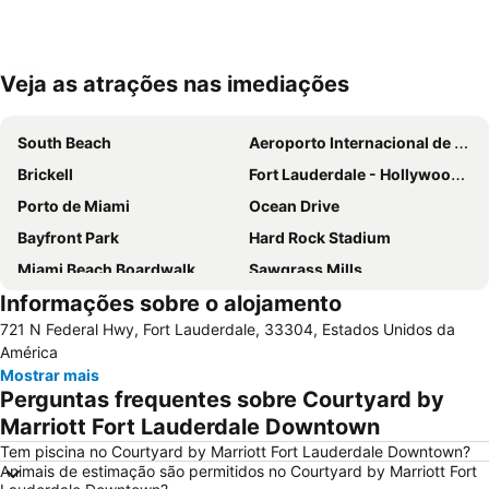
Veja as atrações nas imediações
Ampliar mapa
South Beach
Aeroporto Internacional de Miami
Brickell
Fort Lauderdale - Hollywood International Airport
Porto de Miami
Ocean Drive
Bayfront Park
Hard Rock Stadium
Miami Beach Boardwalk
Sawgrass Mills
Informações sobre o alojamento
Lincoln Road
Dolphin Mall
721 N Federal Hwy, Fort Lauderdale, 33304, Estados Unidos da
Miami Beach Marina
Bayside Marketplace
América
Centro de Miami
Fort Lauderdale Beach
Mostrar mais
Perguntas frequentes sobre Courtyard by
Coconut Grove
Aventura Mall
Marriott Fort Lauderdale Downtown
Brickell Avenue
Las Olas Boulevard
Tem piscina no Courtyard by Marriott Fort Lauderdale Downtown?
Port Everglades
Design District
Animais de estimação são permitidos no Courtyard by Marriott Fort