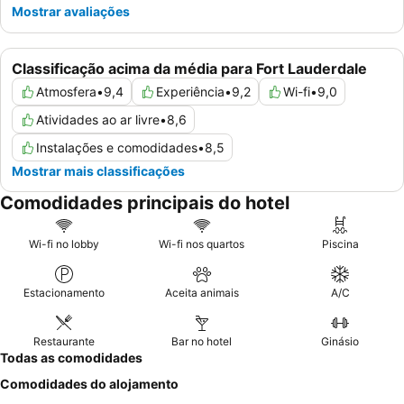
Mostrar avaliações
Classificação acima da média para Fort Lauderdale
Atmosfera
•
9,4
Experiência
•
9,2
Wi-fi
•
9,0
Atividades ao ar livre
•
8,6
Instalações e comodidades
•
8,5
Mostrar mais classificações
Comodidades principais do hotel
Wi-fi no lobby
Wi-fi nos quartos
Piscina
Estacionamento
Aceita animais
A/C
Restaurante
Bar no hotel
Ginásio
Todas as comodidades
Comodidades do alojamento