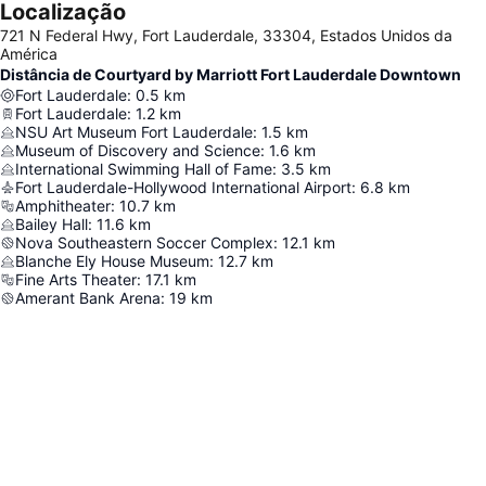
Localização
721 N Federal Hwy, Fort Lauderdale, 33304, Estados Unidos da
América
Distância de Courtyard by Marriott Fort Lauderdale Downtown
Fort Lauderdale
:
0.5
km
Fort Lauderdale
:
1.2
km
NSU Art Museum Fort Lauderdale
:
1.5
km
Museum of Discovery and Science
:
1.6
km
International Swimming Hall of Fame
:
3.5
km
Fort Lauderdale-Hollywood International Airport
:
6.8
km
Amphitheater
:
10.7
km
Bailey Hall
:
11.6
km
Nova Southeastern Soccer Complex
:
12.1
km
Blanche Ely House Museum
:
12.7
km
Fine Arts Theater
:
17.1
km
Amerant Bank Arena
:
19
km