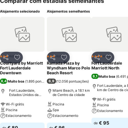
Comparar com estadias semelhantes
Alojamento selecionado
Alojamentos semelhantes
Hotel
Hotel
Hotel
3 Estrelas
3 Estrelas
4 Estrelas
Partilhar
Adicionar aos favoritos
Partilhar
Adicionar aos favoritos
Partilhar
Adicionar
Courtyard by Marriott
Ramada Plaza by
Fort Lauderdale
Fort Lauderdale
Wyndham Marco Polo
Marriott North
Downtown
Beach Resort
8,1
Muito boa
(
6.491 
8,4
6,9
Muito boa
(
1.895 pontuações
)
(
12.056 pontuações
)
Fort Lauderdale, a 
km de Centro da c
Fort Lauderdale,
Miami Beach, a 18.1 km
Estados Unidos da
de Centro da cidade
América
Wi-Fi grátis
Wi-Fi grátis
Piscina
Piscina
Piscina
Spa
Estacionamento
Estacionamento
Estacionamento
€ 95
de
€ 80
€ 96
de
de