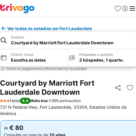
Favoritos
Iniciar
Me
Ver todas as estadias em Fort Lauderdale
Destino
Courtyard by Marriott Fort Lauderdale Downtown
Check-in/out
Hóspedes e quartos
Escolha as datas
2 hóspedes, 1 quarto.
Como os pagamentos influenciam os resultados
Courtyard by Marriott Fort
Lauderdale Downtown
Partilhar
Ad
Hotel
8,4
Muito boa
(
1.895 pontuações
)
3 Estrelas
721 N Federal Hwy, Fort Lauderdale, 33304, Estados Unidos da
América
€ 80
€ 80
de
de
Consulte os preços de
10 sites
Consulte os preços de
10 sites