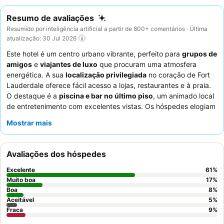
Resumo de avaliações
Resumido por inteligência artificial a partir de 800+ comentários · Última
atualização: 30 Jul 2026
Este hotel é um centro urbano vibrante, perfeito para
grupos de
amigos
e
viajantes de luxo
que procuram uma atmosfera
energética. A sua
localização privilegiada
no coração de Fort
Lauderdale oferece fácil acesso a lojas, restaurantes e à praia.
O destaque é a
piscina e bar no último piso
, um animado local
de entretenimento com excelentes vistas. Os hóspedes elogiam
consistentemente os
funcionários simpáticos e atenciosos
e a
Mostrar mais
qualidade das
ofertas de pequeno-almoço
. Para uma
experiência mais tranquila, considere pedir um quarto que não
esteja virado para a autoestrada federal ou diretamente por
Avaliações dos hóspedes
baixo do bar do último piso.
Excelente
61
%
Muito boa
17
%
Boa
8
%
Aceitável
5
%
Fraca
9
%