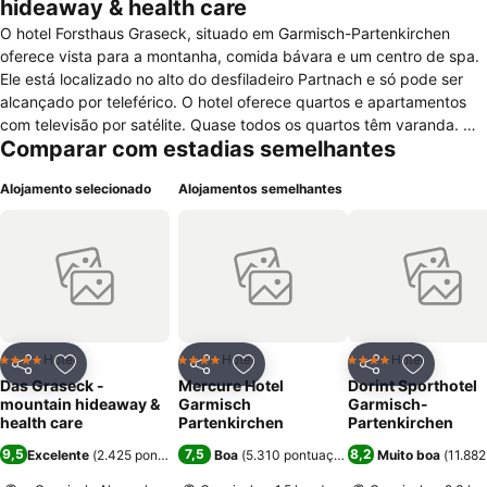
hideaway & health care
O hotel Forsthaus Graseck, situado em Garmisch-Partenkirchen
oferece vista para a montanha, comida bávara e um centro de spa.
Ele está localizado no alto do desfiladeiro Partnach e só pode ser
alcançado por teleférico. O hotel oferece quartos e apartamentos
com televisão por satélite. Quase todos os quartos têm varanda. Wi-
Comparar com estadias semelhantes
Fi está disponível por uma taxa extra. Um buffet de pequeno-
almoço é servido todas as manhãs. Especialidades bávaras são
Alojamento selecionado
Alojamentos semelhantes
servidas nos 2 restaurantes e um "biergarten" está disponível no
verão. Por uma taxa extra, os hóspedes podem usufruir de sauna,
banho turco e jacuzzi. Trilhas para caminhadas e ciclismo começam
logo à direita do hotel. A pista de salto de esqui olímpico Garmisch-
Partenkirchen's Olympic fica logo no fim da estrada e o centro da
cidade fica apenas a 2km.
Hotel
Hotel
Hotel
4 Estrelas
4 Estrelas
4 Estrelas
Partilhar
Adicionar aos favoritos
Partilhar
Adicionar aos favoritos
Partilhar
Adicionar
Das Graseck -
Mercure Hotel
Dorint Sporthotel
mountain hideaway &
Garmisch
Garmisch-
health care
Partenkirchen
Partenkirchen
9,5
7,5
8,2
Excelente
(
2.425 pontuações
)
Boa
(
5.310 pontuações
)
Muito boa
(
11.88