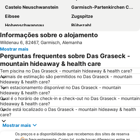
Castelo Neuschwanstein
Garmisch-Partenkirchen Casino
Eibsee
Zugspitze
Hohenschwangau
Rübezahl
Informações sobre o alojamento
Bahnhof Füssen
Heimatmuseum Achental
Wildenau 6, 82467, Garmisch, Alemanha
Alpenhof
São Pedro e São Paulo
Mostrar mais
Plansee
da noi
Perguntas frequentes sobre Das Graseck -
Landhaus Auf der Gsteig
mountain hideaway & health care
Tem piscina no Das Graseck - mountain hideaway & health care?
Animais de estimação são permitidos no Das Graseck - mountain
hideaway & health care?
Tem estacionamento disponível no Das Graseck - mountain
hideaway & health care?
Qual é o horário de check-in e check-out no Das Graseck - mountain
hideaway & health care?
Onde está localizado o Das Graseck - mountain hideaway & health
care?
Mostrar mais
Os preços e a disponibilidade que recebemos dos sites de reserva
mudam frequentemente. Como tal, pode haver diferenças entre as