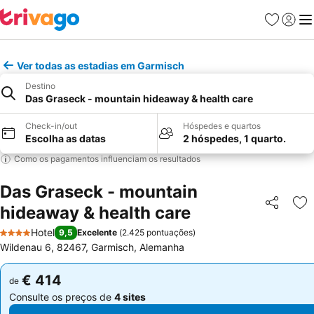
Favoritos
Iniciar
Me
Ver todas as estadias em Garmisch
Destino
Das Graseck - mountain hideaway & health care
Check-in/out
Hóspedes e quartos
Escolha as datas
2 hóspedes, 1 quarto.
Como os pagamentos influenciam os resultados
Das Graseck - mountain
hideaway & health care
Partilhar
Ad
Hotel
9,5
Excelente
(
2.425 pontuações
)
4 Estrelas
Wildenau 6, 82467, Garmisch, Alemanha
€ 414
€ 414
de
de
Consulte os preços de
4 sites
Consulte os preços de
4 sites