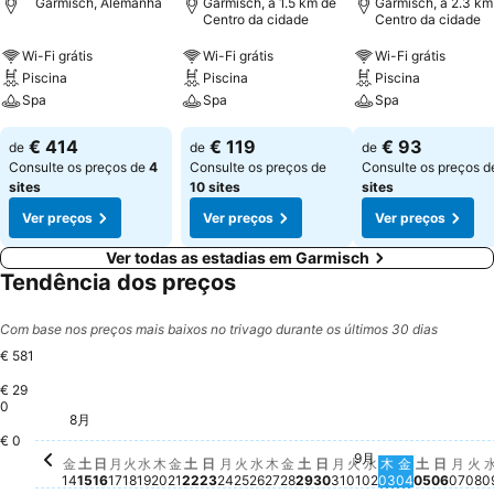
Garmisch, Alemanha
Garmisch, a 1.5 km de
Garmisch, a 2.3 km
Centro da cidade
Centro da cidade
Wi-Fi grátis
Wi-Fi grátis
Wi-Fi grátis
Piscina
Piscina
Piscina
Spa
Spa
Spa
€ 414
€ 119
€ 93
de
de
de
Consulte os preços de
4
Consulte os preços de
Consulte os preços 
sites
10 sites
sites
Ver preços
Ver preços
Ver preços
Ver todas as estadias em Garmisch
Tendência dos preços
Com base nos preços mais baixos no trivago durante os últimos 30 dias
€ 581
€ 29
0
水, 8月 26
€ 581
木, 8月 27
€ 512
8月
金, 8月 14
€ 478
日, 8月 16
€ 478
月, 8月 17
€ 478
火, 8月 18
€ 478
水, 8月 19
€ 478
木, 8月 20
€ 478
火, 8月 25
€ 478
木, 9月 03
€ 437
金, 8月 21
€ 414
日, 8月 23
€ 414
金, 8月 28
€ 414
日, 8月 30
€ 414
月, 8月 24
€ 405
月, 8月 31
€ 405
€ 0
9月
土, 8月 15
Não há preço disponível para esta data
土, 8月 22
Não há preço disponível para esta 
土, 8月 29
Não há preço disponív
火, 9月 01
Não há preço dis
水, 9月 02
Não há preço d
金, 9月 04
Não há pre
土, 9月 
Não há p
日, 9月
Não há
月, 
Não 
火,
Nã
金
土
日
月
火
水
木
金
土
日
月
火
水
木
金
土
日
月
火
水
木
金
土
日
月
火
14
15
16
17
18
19
20
21
22
23
24
25
26
27
28
29
30
31
01
02
03
04
05
06
07
08
0