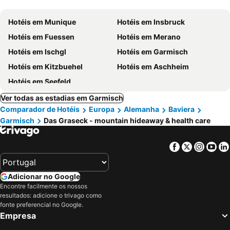
Hotéis em Munique
Hotéis em Insbruck
Hotéis em Fuessen
Hotéis em Merano
Hotéis em Ischgl
Hotéis em Garmisch
Hotéis em Kitzbuehel
Hotéis em Aschheim
Hotéis em Seefeld
Ver todas as estadias em Garmisch
Comparador de Hotéis
Europa
Alemanha
Baviera
Garmisch
Das Graseck - mountain hideaway & health care
Facebook
Twitter
Insta
Yo
Adicionar no Google
Encontre facilmente os nossos
resultados: adicione o trivago como
fonte preferencial no Google.
Empresa