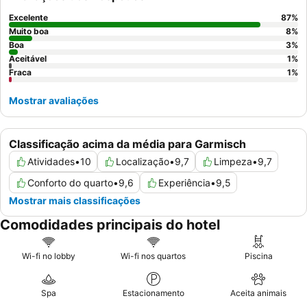
reservar um quarto com
varanda ou terraço
para apreciar
plenamente as deslumbrantes vistas para a montanha.
Excelente
87
%
Muito boa
8
%
Boa
3
%
Aceitável
1
%
Fraca
1
%
Mostrar avaliações
Classificação acima da média para Garmisch
Atividades
•
10
Localização
•
9,7
Limpeza
•
9,7
Conforto do quarto
•
9,6
Experiência
•
9,5
Mostrar mais classificações
Comodidades principais do hotel
Wi-fi no lobby
Wi-fi nos quartos
Piscina
Spa
Estacionamento
Aceita animais