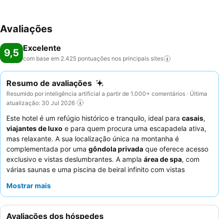
Avaliações
Excelente
9,5
com base em 2.425 pontuações nos principais
sites
Resumo de avaliações
Resumido por inteligência artificial a partir de 1.000+ comentários · Última
atualização: 30 Jul 2026
Este hotel é um refúgio histórico e tranquilo, ideal para
casais
,
viajantes de luxo
e para quem procura uma escapadela ativa,
mas relaxante. A sua localização única na montanha é
complementada por uma
gôndola privada
que oferece acesso
exclusivo e vistas deslumbrantes. A ampla
área de spa
, com
várias saunas e uma piscina de beiral infinito com vistas
panorâmicas para a montanha, é um destaque para relaxar. Os
Mostrar mais
hóspedes elogiam consistentemente os funcionários excecionais
e o excelente
menu de jantar de quatro pratos
e o buffet de
pequeno-almoço. Para uma experiência melhorada, considere
Avaliações dos hóspedes