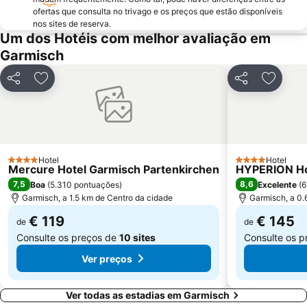
ofertas que consulta no trivago e os preços que estão disponíveis
nos sites de reserva.
Um dos Hotéis com melhor avaliação em
Garmisch
Partilhar
Adicionar aos favoritos
Partilhar
Adicion
Hotel
Hotel
4 Estrelas
4 Estrelas
Mercure Hotel Garmisch Partenkirchen
HYPERION Ho
7,5
8,6
Boa
(
5.310 pontuações
)
Excelente
(
6
Garmisch, a 1.5 km de Centro da cidade
Garmisch, a 0.
€ 119
€ 145
de
de
Consulte os preços de
10 sites
Consulte os 
Ver preços
Ver todas as estadias em Garmisch