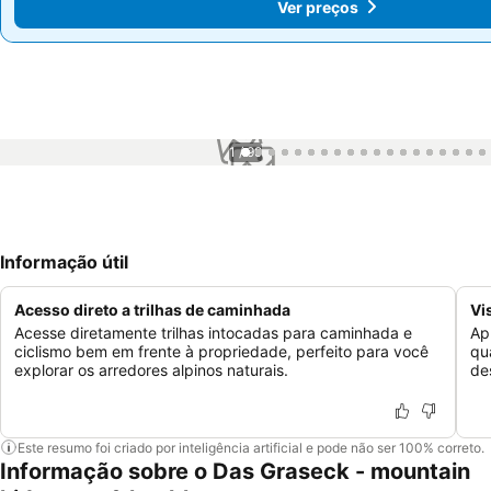
Ver preços
Ver preços
1 / 99
Informação útil
Acesso direto a trilhas de caminhada
Vi
Acesse diretamente trilhas intocadas para caminhada e
Ap
ciclismo bem em frente à propriedade, perfeito para você
qu
explorar os arredores alpinos naturais.
de
Este resumo foi criado por inteligência artificial e pode não ser 100% correto.
Informação sobre o Das Graseck - mountain