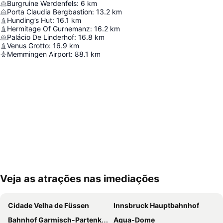
Burgruine Werdenfels
:
6
km
Porta Claudia Bergbastion
:
13.2
km
Hunding’s Hut
:
16.1
km
Hermitage Of Gurnemanz
:
16.2
km
Palácio De Linderhof
:
16.8
km
Venus Grotto
:
16.9
km
Memmingen Airport
:
88.1
km
Veja as atrações nas imediações
Ampliar mapa
Cidade Velha de Füssen
Innsbruck Hauptbahnhof
Bahnhof Garmisch-Partenkirchen
Aqua-Dome