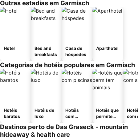
Outras estadias em Garmisch
Hotel
Bed and
Casa de
Aparthotel
breakfasts
hóspedes
Categorias de hotéis populares em Garmisch
Hotéis
Hotéis de
Hotéis
Hotéis que
Hoté
baratos
luxo
com
permitem
com 
piscinas
animais
Destinos perto de Das Graseck - mountain
hideaway & health care