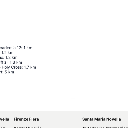
accademia 12
:
1
km
:
1.2
km
io
:
1.2
km
ffizi
:
1.3
km
e Holy Cross
:
1.7
km
rt
:
5
km
Ampliar mapa
vella
Firenze Fiera
Santa Maria Novella