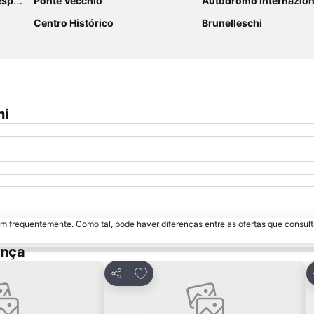
cci
Ponte Vecchio
Autodromo Internazionale de
Centro Histórico
Brunelleschi
ni
m frequentemente. Como tal, pode haver diferenças entre as ofertas que consult
ença
favoritos
Adicionar aos favoritos
Partilhar