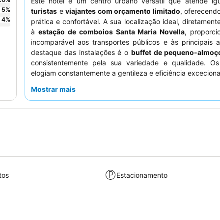
Este hotel é um centro urbano versátil que atende ig
5
%
turistas
e
viajantes com orçamento limitado
, oferecend
4
%
prática e confortável. A sua localização ideal, diretament
à
estação de comboios Santa Maria Novella
, proporci
incomparável aos transportes públicos e às principais 
destaque das instalações é o
buffet de pequeno-almoç
consistentemente pela sua variedade e qualidade. O
elogiam constantemente a gentileza e eficiência excecion
que frequentemente acomoda check-ins antecipados
Mostrar mais
recomendações locais. Para uma estadia mais tranquila,
solicitar um quarto que não esteja virado para a rua movi
tos
Estacionamento