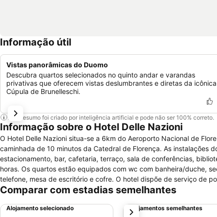
Informação útil
Vistas panorâmicas do Duomo
Descubra quartos selecionados no quinto andar e varandas
privativas que oferecem vistas deslumbrantes e diretas da icônica
Cúpula de Brunelleschi.
Este resumo foi criado por inteligência artificial e pode não ser 100% correto.
Informação sobre o Hotel Delle Nazioni
O Hotel Delle Nazioni situa-se a 6km do Aeroporto Nacional de Flor
caminhada de 10 minutos da Catedral de Florença. As instalações do
estacionamento, bar, cafetaria, terraço, sala de conferências, biblio
horas. Os quartos estão equipados com wc com banheira/duche, secad
telefone, mesa de escritório e cofre. O hotel dispõe de serviço de po
Comparar com estadias semelhantes
domésticos são admitidos neste alojamento.
Alojamento selecionado
Alojamentos semelhantes
próximo