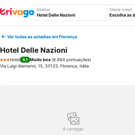
Destino
Check-in/out
Escolha as 
Ver todas as estadias em Florença
Hotel Delle Nazioni
Hotel
Muito boa
(
8.894 pontuações
)
8,1
3 Estrelas
Via Luigi Alamanni, 15, 50123, Florença, Itália
A carregar