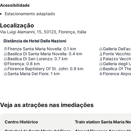
Acessibilidade
Estacionamento adaptado
Localização
Via Luigi Alamanni, 15, 50123, Florença, Itália
Distância de Hotel Delle Nazioni
Firenze Santa Maria Novella
:
0.1
km
Galleria Dell'
Basilica Di Santa Maria Novella
:
0.4
km
Ponte Vecchio
Basilica Di San Lorenzo
:
0.7
km
Palazzo Vecch
Florença
:
0.8
km
Galleria degli U
Florence Baptistery Of St. John
:
0.9
km
Basilica Of Th
Santa Maria Del Fiore
:
1
km
Florence Airpo
Veja as atrações nas imediações
Centro Histórico
Train station Santa Maria No