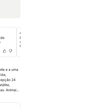
Apartamentos espaçosos com vários cômodos
 de
Experimente flexibilidade adicional em unidades de ap
s
dedicadas, equipadas com cozinhas compactas retráteis
famílias ou estadias prolongadas.
ella e a uma
ida,
ecepção 24
télite,
tas. Animais