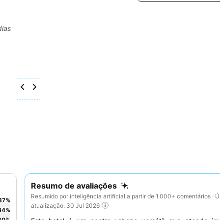
dias
Resumo de avaliações
Resumido por inteligência artificial a partir de 1.000+ comentários · Ú
37
%
atualização: 30 Jul 2026
34
%
20
%