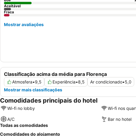
Aceitável
Fraca
Mostrar avaliações
Classificação acima da média para Florença
Atmosfera
•
9,5
Experiência
•
8,5
Ar condicionado
•
5,0
Mostrar mais classificações
Comodidades principais do hotel
Wi-fi no lobby
Wi-fi nos quar
A/C
Bar no hotel
Todas as comodidades
Comodidades do alojamento