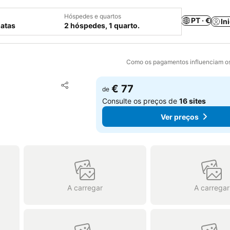
Hóspedes e quartos
PT · €
In
datas
2 hóspedes, 1 quarto.
Como os pagamentos influenciam os
Adicionar aos favoritos
€ 77
de
Partilhar
Consulte os preços de
16 sites
Ver preços
A carregar
A carregar