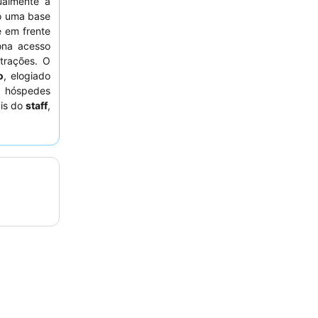
ualmente a
o uma base
e em frente
ona acesso
atrações. O
o
, elogiado
s hóspedes
ais do
staff
,
 e fornece
 considere
mentada.