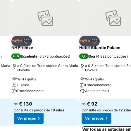
itos
Adicionar aos favoritos
Adicionar aos fav
Hotel
Hotel
4 Estrelas
4 Estrelas
Partilhar
Partilhar
NH Firenze
Hotel Atlantic Palace
8,6
7,8
s
)
Excelente
(
6.573 pontuações
)
Boa
(
4.822 pontuações
)
a Maria
a 0.9 km de Train station Santa Maria
a 0.3 km de Train station S
Novella
Novella
Wi-Fi grátis
Wi-Fi grátis
Piscina
Estacionamento
Estacionamento
Aceita animais
Ver preços
Ver preços
€ 130
€ 92
de
de
Consulte os preços de
16 sites
Consulte os preços de
12 site
Ver preços
Ver preços
Ver todas as estadias e