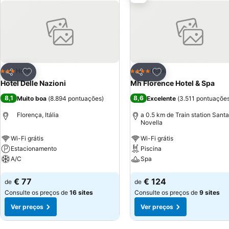
Adicionar aos favoritos
Adicionar aos favor
Hotel
Hotel
3 Estrelas
4 Estrelas
Partilhar
Partilhar
Hotel Delle Nazioni
Mh Florence Hotel & Spa
8,1
8,6
Muito boa
(
8.894 pontuações
)
Excelente
(
3.511 pontuaçõe
Florença, Itália
a 0.5 km de Train station Sant
Novella
Wi-Fi grátis
Wi-Fi grátis
Estacionamento
Piscina
A/C
Spa
Ver preços
Ver preços
€ 77
€ 124
de
de
Consulte os preços de
16 sites
Consulte os preços de
9 sites
Ver preços
Ver preços