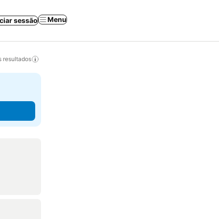
Menu
iciar sessão
 resultados