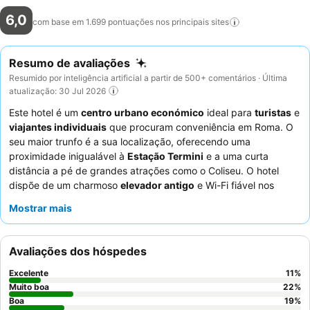
6,0
com base em 1.699 pontuações nos principais
sites
Resumo de avaliações
Resumido por inteligência artificial a partir de 500+ comentários · Última
atualização: 30 Jul 2026
Este hotel é um
centro urbano económico
ideal para
turistas
e
viajantes individuais
que procuram conveniência em Roma. O
seu maior trunfo é a sua localização, oferecendo uma
proximidade inigualável à
Estação Termini
e a uma curta
distância a pé de grandes atrações como o Coliseu. O hotel
dispõe de um charmoso
elevador antigo
e Wi-Fi fiável nos
quartos. Os hóspedes elogiam consistentemente a
equipa da
Mostrar mais
receção 24 horas
pela sua prestabilidade e natureza
acolhedora. Para uma experiência mais tranquila, considere
pedir um quarto virado para o interior.
Avaliações dos hóspedes
Excelente
11
%
Muito boa
22
%
Boa
19
%