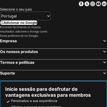
Facebook
Twitter
Insta
Yo
Selecione o seu país
Adicionar no Google
Encontre facilmente os nossos
resultados: adicione o trivago como
fonte preferencial no Google.
Empresa
Os nossos produtos
Termos e políticas
Suporte
Inicie sessão para desfrutar de
vantagens exclusivas para membros
Personalize a sua experiência
Ofertas e preços para membros