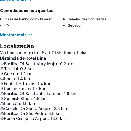
Comodidades nos quartos
Casa de banho com chuveiro
Janelas desbloqueadas
TV
Secador
Mostrar mais
Localização
Via Principe Amedeo, 62, 00185, Roma, Itália
Distância de Hotel Dina
Basilica Of Saint Mary Major
:
0.2
km
Termini
:
0.3
km
Coliseu
:
1.2
km
Roma
:
1.4
km
Fonte De Trevos
:
1.4
km
Roman Forum
:
1.4
km
Basilica Of Saint John Lateran
:
1.6
km
Spanish Steps
:
1.6
km
Panteão
:
1.9
km
Castelo De Santo Ângelo
:
2.8
km
Basílica De São Pedro
:
3.8
km
Rome Ciampino Airport
:
13.6
km