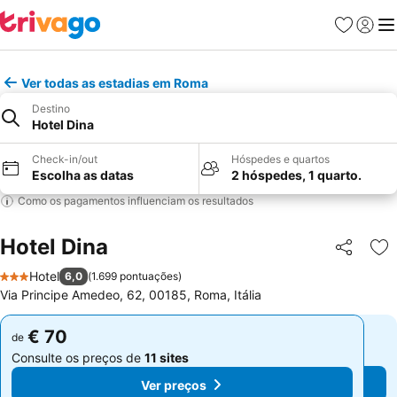
Favoritos
Iniciar
Me
Ver todas as estadias em Roma
Destino
Hotel Dina
Check-in/out
Hóspedes e quartos
Escolha as datas
2 hóspedes, 1 quarto.
Como os pagamentos influenciam os resultados
Hotel Dina
Partilhar
Ad
Hotel
6,0
(
1.699 pontuações
)
3 Estrelas
Via Principe Amedeo, 62, 00185, Roma, Itália
€ 70
€ 70
de
de
Consulte os preços de
11 sites
Consulte os preços de
11 sites
Ver preços
Ver preços