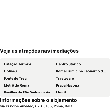
Veja as atrações nas imediações
Ampliar mapa
Estação Termini
Centro Storico
Coliseu
Rome Fiumicino Leonardo da Vinci International Airport
Fonte de Trevi
Trastevere
Metrô de Roma
Praça Navona
Basílica de São Pedro no Vaticano
Monti
Informações sobre o alojamento
Termini Metro Station
Praça de Espanha
Via Principe Amedeo, 62, 00185, Roma, Itália
Prati
Panteão