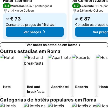
Hotel Taormina
All Comfort Astori
Fórum Romano
Ottaviano - San Pietro - Musei Vaticani Metro Station
8,4
8,9
Muito boa
(
3.376 pontuações
)
Excelente
(
1.074 po
Lido di Ostia Levante
San Giovanni
a 1.4 km de Coliseu
a 2.6 km de Coliseu
Santa Cecilia in Trastevere
Santa Maria en Trastevere
€ 73
€ 87
de
de
Consulte os preços de
16 sites
Consulte os preços 
Ver preços
Ver preç
Ver todas as estadias em Roma
Outras estadias em Roma
Hotel
Bed and
Aparthotel
Resorts
Host
breakfasts
Categorias de hotéis populares em Roma