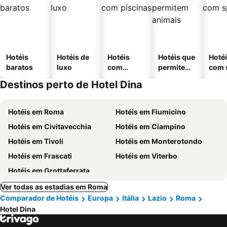
Hotéis
Hotéis de
Hotéis
Hotéis que
Hoté
baratos
luxo
com
permitem
com 
piscinas
animais
Destinos perto de Hotel Dina
Hotéis em Roma
Hotéis em Fiumicino
Hotéis em Civitavecchia
Hotéis em Ciampino
Hotéis em Tivoli
Hotéis em Monterotondo
Hotéis em Frascati
Hotéis em Viterbo
Hotéis em Grottaferrata
Ver todas as estadias em Roma
Comparador de Hotéis
Europa
Itália
Lazio
Roma
Hotel Dina