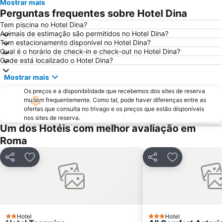
Mostrar mais
Basílica de Santa Maria Maggiore
Barberini - Fontana di Trevi Metro Station
Perguntas frequentes sobre Hotel Dina
International Airport Roma Ciampino
Praça de São Pedro
Tem piscina no Hotel Dina?
Animais de estimação são permitidos no Hotel Dina?
Trevi
Ostia
Tem estacionamento disponível no Hotel Dina?
Lungotevere Castello & Vaticano
Via del Corso
Qual é o horário de check-in e check-out no Hotel Dina?
Onde está localizado o Hotel Dina?
Museu Vaticano
Termas de Caracala
Mostrar mais
Colosseo Metro Station
Spagna Metro Station
Os preços e a disponibilidade que recebemos dos sites de reserva
Estádio Olímpico de Roma
Parioli
mudam frequentemente. Como tal, pode haver diferenças entre as
La Sapienza - Città Universitaria
La Santa Sede
ofertas que consulta no trivago e os preços que estão disponíveis
nos sites de reserva.
Fiera di Roma
Via Nazionale
Um dos Hotéis com melhor avaliação em
Via Veneto Rome
Praça do Popolo
Roma
Ostia Antica
Roma Ostiense Railway Station
Partilhar
Adicionar aos favoritos
Partilhar
Adicionar aos
Nomentano - San Lorenzo
Piazza Campo de' Fiori
Stazione Tiburtina
Piazza della Repubblica
Galleria Borghese
Tiburtina Metro Station
Palazzetto dello Sport
Via Aurelia - Roma
Hotel
Hotel
2 Estrelas
3 Estrelas