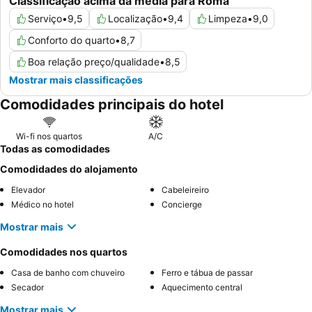
Classificação acima da média para Roma
Serviço
•
9,5
Localização
•
9,4
Limpeza
•
9,0
Conforto do quarto
•
8,7
Boa relação preço/qualidade
•
8,5
Mostrar mais classificações
Comodidades principais do hotel
Wi-fi nos quartos
A/C
Todas as comodidades
Comodidades do alojamento
Elevador
Cabeleireiro
Médico no hotel
Concierge
Mostrar mais
Comodidades nos quartos
Casa de banho com chuveiro
Ferro e tábua de passar
Secador
Aquecimento central
Mostrar mais