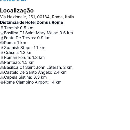
Localização
Via Nazionale, 251, 00184, Roma, Itália
Distância de Hotel Domus Rome
Termini
:
0.5
km
Basilica Of Saint Mary Major
:
0.6
km
Fonte De Trevos
:
0.9
km
Roma
:
1
km
Spanish Steps
:
1.1
km
Coliseu
:
1.3
km
Roman Forum
:
1.3
km
Panteão
:
1.5
km
Basilica Of Saint John Lateran
:
2
km
Castelo De Santo Ângelo
:
2.4
km
Capela Sistina
:
3.3
km
Rome Ciampino Airport
:
14
km