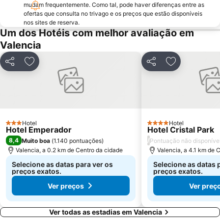
mudam frequentemente. Como tal, pode haver diferenças entre as
ofertas que consulta no trivago e os preços que estão disponíveis
nos sites de reserva.
Um dos Hotéis com melhor avaliação em
Valencia
Partilhar
Adicionar aos favoritos
Partilhar
Adicionar aos
Hotel
Hotel
3 Estrelas
4 Estrelas
Hotel Emperador
Hotel Cristal Park
8,4
/
Muito boa
(
1.140 pontuações
)
Pontuação não disponíve
Valencia, a 0.2 km de Centro da cidade
Valencia, a 4.1 km de 
Selecione as datas para ver os
Selecione as datas 
preços exatos.
preços exatos.
Ver preços
Ver preç
Ver todas as estadias em Valencia