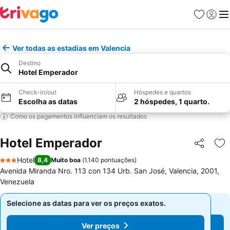
Favoritos
Iniciar
Me
Ver todas as estadias em Valencia
Destino
Hotel Emperador
Check-in/out
Hóspedes e quartos
Escolha as datas
2 hóspedes, 1 quarto.
Como os pagamentos influenciam os resultados
Hotel Emperador
Partilhar
Ad
Hotel
8,4
Muito boa
(
1.140 pontuações
)
3 Estrelas
Avenida Miranda Nro. 113 con 134 Urb. San José, Valencia, 2001,
Venezuela
Selecione as datas para ver os preços exatos.
Selecione as datas para ver os preços exatos.
Ver preços
Ver preços