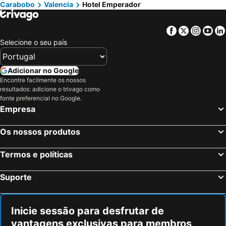
Carabobo
Valencia
Hotel Emperador
Facebook
Twitter
Insta
Yo
Selecione o seu país
Adicionar no Google
Encontre facilmente os nossos
resultados: adicione o trivago como
fonte preferencial no Google.
Empresa
Os nossos produtos
Termos e políticas
Suporte
Inicie sessão para desfrutar de
vantagens exclusivas para membros