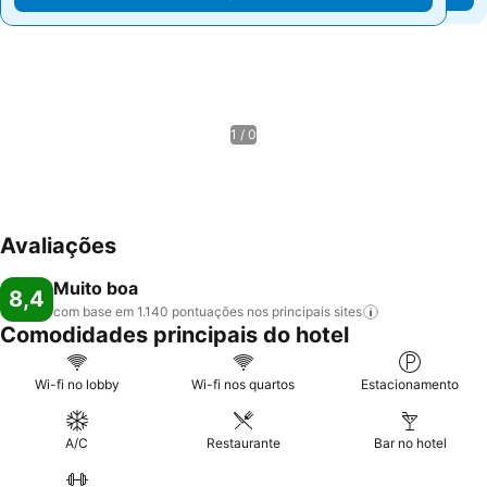
1 / 0
Avaliações
Muito boa
8,4
com base em 1.140 pontuações nos principais
sites
Comodidades principais do hotel
Wi-fi no lobby
Wi-fi nos quartos
Estacionamento
A/C
Restaurante
Bar no hotel