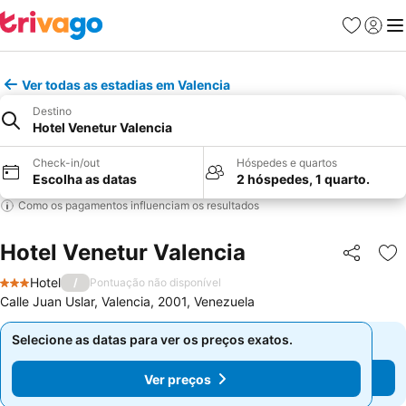
Favoritos
Iniciar
Me
Ver todas as estadias em Valencia
Destino
Hotel Venetur Valencia
Check-in/out
Hóspedes e quartos
Escolha as datas
2 hóspedes, 1 quarto.
Como os pagamentos influenciam os resultados
Hotel Venetur Valencia
Partilhar
Ad
Hotel
/
Pontuação não disponível
3 Estrelas
Calle Juan Uslar, Valencia, 2001, Venezuela
Selecione as datas para ver os preços exatos.
Selecione as datas para ver os preços exatos.
Ver preços
Ver preços