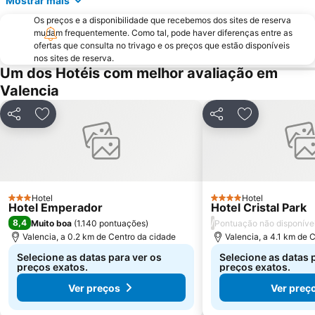
Mostrar mais
Os preços e a disponibilidade que recebemos dos sites de reserva
mudam frequentemente. Como tal, pode haver diferenças entre as
ofertas que consulta no trivago e os preços que estão disponíveis
nos sites de reserva.
Um dos Hotéis com melhor avaliação em
Valencia
Partilhar
Adicionar aos favoritos
Partilhar
Adicionar aos
Hotel
Hotel
3 Estrelas
4 Estrelas
Hotel Emperador
Hotel Cristal Park
8,4
/
Muito boa
(
1.140 pontuações
)
Pontuação não disponíve
Valencia, a 0.2 km de Centro da cidade
Valencia, a 4.1 km de 
Selecione as datas para ver os
Selecione as datas 
preços exatos.
preços exatos.
Ver preços
Ver preç