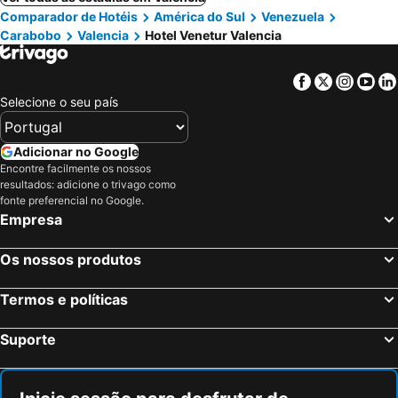
Comparador de Hotéis
América do Sul
Venezuela
Carabobo
Valencia
Hotel Venetur Valencia
Facebook
Twitter
Insta
Yo
Selecione o seu país
Adicionar no Google
Encontre facilmente os nossos
resultados: adicione o trivago como
fonte preferencial no Google.
Empresa
Os nossos produtos
Termos e políticas
Suporte