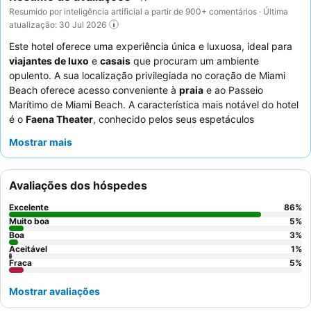
Resumido por inteligência artificial a partir de 900+ comentários · Última
atualização: 30 Jul 2026
Este hotel oferece uma experiência única e luxuosa, ideal para
viajantes de luxo
e
casais
que procuram um ambiente
opulento. A sua localização privilegiada no coração de Miami
Beach oferece acesso conveniente à
praia
e ao Passeio
Marítimo de Miami Beach. A característica mais notável do hotel
é o
Faena Theater
, conhecido pelos seus espetáculos
cativantes e artistas talentosos. Os hóspedes elogiam
Mostrar mais
consistentemente o
staff
atencioso e profissional, e as
experiências gastronómicas excecionais em restaurantes como
Los Fuegos e Pao, com o pequeno-almoço a ser um destaque
Avaliações dos hóspedes
particular. Para uma estadia melhorada, considere um quarto
com
varanda
para vistas deslumbrantes.
Excelente
86
%
Muito boa
5
%
Boa
3
%
Aceitável
1
%
Fraca
5
%
Mostrar avaliações