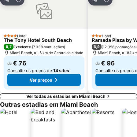
Partilhar
Adicionar aos favoritos
Partilhar
Adicionar aos
Bayside District
Midtown
Coral Way
Fort Lauderdale Executive Airport
Espanola Way
Lummus Park
Chabad of South Beach
Omni
Hotel
Hotel
4 Estrelas
3 Estrelas
The Tony Hotel South Beach
Ramada Plaza by 
Miami City Hall
Venetian Pool
8,7
6,9
Excelente
(
7.038 pontuações
)
(
12.056 pontuações
)
University of Miami
The Fort Lauderdale Ghost Tours
Miami Beach, a 1.6 km de Centro da cidade
Miami Beach, a 18.1 k
€ 76
€ 96
de
de
Consulte os preços de
14 sites
Consulte os preços 
Ver preços
Ver todas as estadias em Miami Beach
Outras estadias em Miami Beach