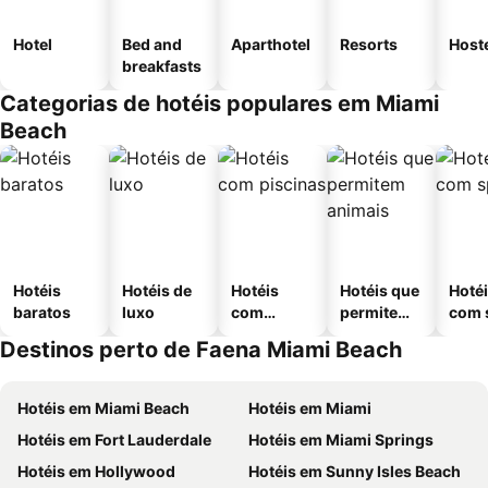
Hotel
Bed and
Aparthotel
Resorts
Host
breakfasts
Categorias de hotéis populares em Miami
Beach
Hotéis
Hotéis de
Hotéis
Hotéis que
Hoté
baratos
luxo
com
permitem
com 
piscinas
animais
Destinos perto de Faena Miami Beach
Hotéis em Miami Beach
Hotéis em Miami
Hotéis em Fort Lauderdale
Hotéis em Miami Springs
Hotéis em Hollywood
Hotéis em Sunny Isles Beach