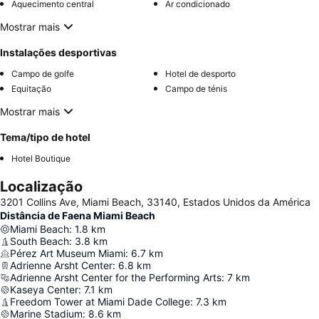
Aquecimento central
Ar condicionado
Mostrar mais
Instalações desportivas
Campo de golfe
Hotel de desporto
Equitação
Campo de ténis
Mostrar mais
Tema/tipo de hotel
Hotel Boutique
Localização
3201 Collins Ave, Miami Beach, 33140, Estados Unidos da América
Distância de Faena Miami Beach
Miami Beach
:
1.8
km
South Beach
:
3.8
km
Pérez Art Museum Miami
:
6.7
km
Adrienne Arsht Center
:
6.8
km
Adrienne Arsht Center for the Performing Arts
:
7
km
Kaseya Center
:
7.1
km
Freedom Tower at Miami Dade College
:
7.3
km
Marine Stadium
:
8.6
km