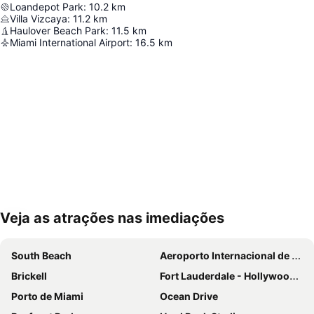
Loandepot Park
:
10.2
km
Villa Vizcaya
:
11.2
km
Haulover Beach Park
:
11.5
km
Miami International Airport
:
16.5
km
Veja as atrações nas imediações
Ampliar mapa
South Beach
Aeroporto Internacional de Miami
Brickell
Fort Lauderdale - Hollywood International Airport
Porto de Miami
Ocean Drive