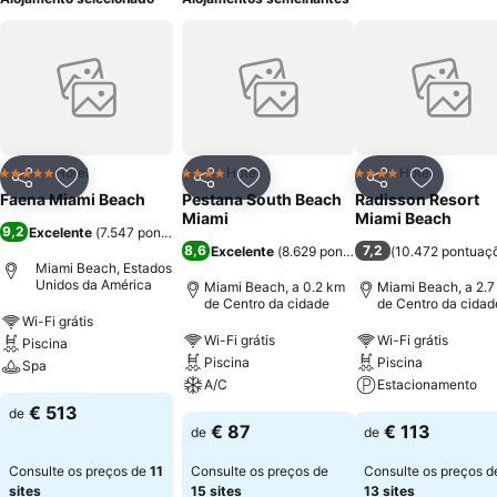
Hotel
Hotel
Hotel
5 Estrelas
4 Estrelas
4 Estrelas
Partilhar
Adicionar aos favoritos
Partilhar
Adicionar aos favoritos
Partilhar
Adicionar
Faena Miami Beach
Pestana South Beach
Radisson Resort
Miami
Miami Beach
9,2
Excelente
(
7.547 pontuações
)
8,6
7,2
Excelente
(
8.629 pontuações
(
)
10.472 pontuaç
Miami Beach, Estados
Unidos da América
Miami Beach, a 0.2 km
Miami Beach, a 2.7
de Centro da cidade
de Centro da cidad
Wi-Fi grátis
Wi-Fi grátis
Wi-Fi grátis
Piscina
Piscina
Piscina
Spa
A/C
Estacionamento
€ 513
de
€ 87
€ 113
de
de
Consulte os preços de
11
Consulte os preços de
Consulte os preços d
sites
15 sites
13 sites