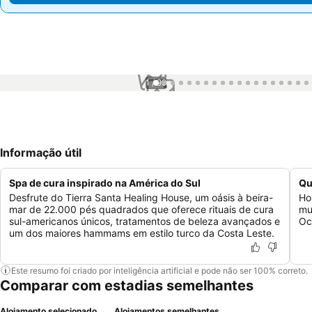
1 / 99
Informação útil
Spa de cura inspirado na América do Sul
Qu
Desfrute do Tierra Santa Healing House, um oásis à beira-
Ho
mar de 22.000 pés quadrados que oferece rituais de cura
mu
sul-americanos únicos, tratamentos de beleza avançados e
Oc
um dos maiores hammams em estilo turco da Costa Leste.
Este resumo foi criado por inteligência artificial e pode não ser 100% correto.
Comparar com estadias semelhantes
Alojamento selecionado
Alojamentos semelhantes