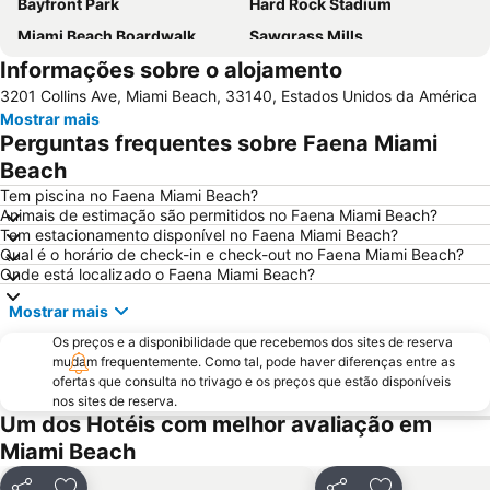
Bayfront Park
Hard Rock Stadium
Miami Beach Boardwalk
Sawgrass Mills
Informações sobre o alojamento
Lincoln Road
Dolphin Mall
3201 Collins Ave, Miami Beach, 33140, Estados Unidos da América
Miami Beach Marina
Bayside Marketplace
Mostrar mais
Centro de Miami
Coconut Grove
Perguntas frequentes sobre Faena Miami
Fort Lauderdale Beach
Aventura Mall
Beach
Brickell Avenue
Las Olas Boulevard
Tem piscina no Faena Miami Beach?
Animais de estimação são permitidos no Faena Miami Beach?
Collins Avenue
Miami Beach Visitor Center
Tem estacionamento disponível no Faena Miami Beach?
Qual é o horário de check-in e check-out no Faena Miami Beach?
Wynwood-Edgewater
Design District
Onde está localizado o Faena Miami Beach?
Port Everglades
Miami Beach Convention Center
Mostrar mais
Miami Beach Gay Pride
Bal Harbour Shops
Os preços e a disponibilidade que recebemos dos sites de reserva
Bairro Art Deco
FORT LAUDERDALE INTERNATIONAL BOAT SHOW
mudam frequentemente. Como tal, pode haver diferenças entre as
ofertas que consulta no trivago e os preços que estão disponíveis
Hard Rock Cafe Miami
Ultra Music Festival
nos sites de reserva.
Keys Islands
SoBe Unique
Um dos Hotéis com melhor avaliação em
Miami Beach
The Rock Boat
Miami International Mall
The Groove Cruise
Florida Grand Opera