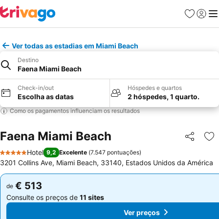
Favoritos
Iniciar
Me
Ver todas as estadias em Miami Beach
Destino
Faena Miami Beach
Check-in/out
Hóspedes e quartos
Escolha as datas
2 hóspedes, 1 quarto.
Como os pagamentos influenciam os resultados
Faena Miami Beach
Partilhar
Ad
Hotel
9,2
Excelente
(
7.547 pontuações
)
5 Estrelas
3201 Collins Ave, Miami Beach, 33140, Estados Unidos da América
€ 513
€ 513
de
de
Consulte os preços de
11 sites
Consulte os preços de
11 sites
Ver preços
Ver preços