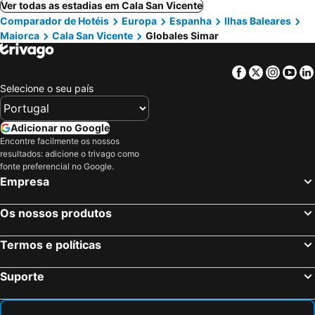
Ver todas as estadias em Cala San Vicente
Comparador de Hotéis
Europa
Espanha
Ilhas Baleares
Maiorca
Cala San Vicente
Globales Simar
Facebook
Twitter
Insta
Yo
Selecione o seu país
Adicionar no Google
Encontre facilmente os nossos
resultados: adicione o trivago como
fonte preferencial no Google.
Empresa
Os nossos produtos
Termos e políticas
Suporte