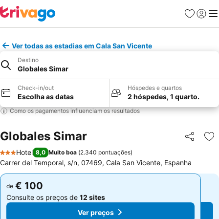
Favoritos
Iniciar
Me
Ver todas as estadias em Cala San Vicente
Destino
Globales Simar
Check-in/out
Hóspedes e quartos
Escolha as datas
2 hóspedes, 1 quarto.
Como os pagamentos influenciam os resultados
Globales Simar
Partilhar
Ad
Hotel
8,0
Muito boa
(
2.340 pontuações
)
3 Estrelas
Carrer del Temporal, s/n, 07469, Cala San Vicente, Espanha
€ 100
€ 100
de
de
Consulte os preços de
12 sites
Consulte os preços de
12 sites
Ver preços
Ver preços