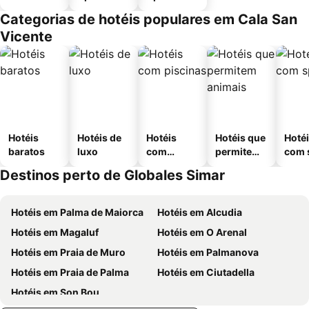
Categorias de hotéis populares em Cala San
Vicente
Hotéis
Hotéis de
Hotéis
Hotéis que
Hoté
baratos
luxo
com
permitem
com 
piscinas
animais
Destinos perto de Globales Simar
Hotéis em Palma de Maiorca
Hotéis em Alcudia
Hotéis em Magaluf
Hotéis em O Arenal
Hotéis em Praia de Muro
Hotéis em Palmanova
Hotéis em Praia de Palma
Hotéis em Ciutadella
Hotéis em Son Bou