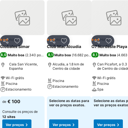
Hotel
Hotel
Hotel
3 Estrelas
3 Estrelas
3 Estrelas
Partilhar
Adicionar aos favoritos
Partilhar
Adicionar aos favoritos
Partilhar
Adicionar
Globales Simar
Club Mac Alcudia
O7 Nordeste Playa
8,0
8,1
8,1
Muito boa
(
2.340 pontuações
Muito boa
)
(
16.682 pontuações
Muito boa
)
(
4.663
Cala San Vicente,
Alcudia, a 1.8 km de
Can Picafort, a 0.3
Espanha
Centro da cidade
de Centro da cidad
Wi-Fi grátis
Wi-Fi grátis
Piscina
Piscina
Piscina
Estacionamento
Estacionamento
Spa
€ 100
Selecione as datas para
Selecione as datas 
de
ver os preços exatos.
ver os preços exatos
Consulte os preços de
12 sites
Ver preços
Ver preços
Ver preços