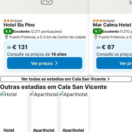
Hotel
Hotel
3 Estrelas
4 Estrelas
Hotel Sis Pins
Mar Calma Hotel
8,8
8,7
Excelente
(
2.211 pontuações
)
Excelente
(
1.210 
Puerto Pollensa, a 0.3 km de Centro da cidade
Puerto Pollensa, a 
€ 131
€ 67
de
de
Consulte os preços de
16 sites
Consulte os preç
Ver preços
Ver p
Ver todas as estadias em Cala San Vicente
Outras estadias em Cala San Vicente
Hotel
Aparthotel
Aparthotel