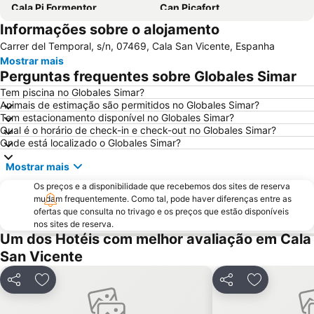
Cala Pi Formentor
Can Picafort
Informações sobre o alojamento
Parc Natural de s'Albufera de Mallorca
Puerto de Valdemossa - Sa Marina
Carrer del Temporal, s/n, 07469, Cala San Vicente, Espanha
S´Illot - Cala Moreja
Cala Agulla
Mostrar mais
Arenal de sa Canova
Sant Jordi
Perguntas frequentes sobre Globales Simar
Platja des Morer Vermell
Cidade Romana de Pollentia
Tem piscina no Globales Simar?
Animais de estimação são permitidos no Globales Simar?
Cala Deiá
Club Náutico Cala Ratjada
Tem estacionamento disponível no Globales Simar?
Santuário de Lluc
Playa Son Baulo
Qual é o horário de check-in e check-out no Globales Simar?
Onde está localizado o Globales Simar?
Cap Formentor
Son Espanyol
Mostrar mais
Playa Tamarells
Sant Joan
Os preços e a disponibilidade que recebemos dos sites de reserva
Hidropark
Serra de Tramontana
mudam frequentemente. Como tal, pode haver diferenças entre as
Sa Font de Sa Cala
Platja de Canyamel
ofertas que consulta no trivago e os preços que estão disponíveis
nos sites de reserva.
Portocristo
Platja de l'Alcanada
Um dos Hotéis com melhor avaliação em Cala
Calle de Sa lluna
Cala Torta
San Vicente
Son Moll
Partilhar
Adicionar aos favoritos
Partilhar
Adicionar a