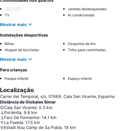
Comodidades nos quartos
Janelas desbloqueadas
TV
Ar condicionado
Mostrar mais
Instalações desportivas
Bilhar
Desportos de tiro
Aluguer de bicicletas
Trilho para caminhadas
Mostrar mais
Para crianças
Parque infantil
Espaço infantil
Localização
Carrer del Temporal, s/n, 07469, Cala San Vicente, Espanha
Distância de Globales Simar
Cala San Vicente
:
0.3
km
Pol·lèntia
:
9.8
km
Faro De Formentor
:
14.1
km
La Puebla
:
17.5
km
Estadi Nou Camp de Sa Pobla
:
18
km