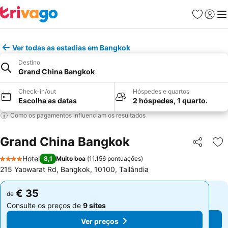
Favoritos
Iniciar
Me
Ver todas as estadias em Bangkok
Destino
Grand China Bangkok
Check-in/out
Hóspedes e quartos
Escolha as datas
2 hóspedes, 1 quarto.
Como os pagamentos influenciam os resultados
Grand China Bangkok
Partilhar
Ad
Hotel
8,1
Muito boa
(
11.156 pontuações
)
4 Estrelas
215 Yaowarat Rd, Bangkok, 10100, Tailândia
€ 35
€ 35
de
de
Consulte os preços de
9 sites
Consulte os preços de
9 sites
Ver preços
Ver preços