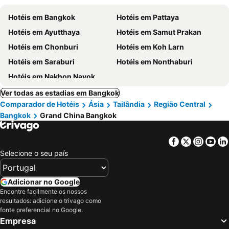
Hotéis em Bangkok
Hotéis em Pattaya
Hotéis em Ayutthaya
Hotéis em Samut Prakan
Hotéis em Chonburi
Hotéis em Koh Larn
Hotéis em Saraburi
Hotéis em Nonthaburi
Hotéis em Nakhon Nayok
Ver todas as estadias em Bangkok
Comparador de Hotéis
Ásia
Tailândia
Região Central
Bangkok
Grand China Bangkok
Facebook
Twitter
Insta
Yo
Selecione o seu país
Adicionar no Google
Encontre facilmente os nossos
resultados: adicione o trivago como
fonte preferencial no Google.
Empresa