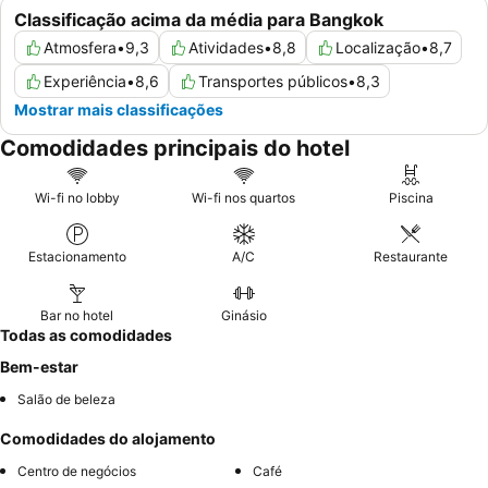
Classificação acima da média para Bangkok
Atmosfera
•
9,3
Atividades
•
8,8
Localização
•
8,7
Experiência
•
8,6
Transportes públicos
•
8,3
Mostrar mais classificações
Comodidades principais do hotel
Wi-fi no lobby
Wi-fi nos quartos
Piscina
Estacionamento
A/C
Restaurante
Bar no hotel
Ginásio
Todas as comodidades
Bem-estar
Salão de beleza
Comodidades do alojamento
Centro de negócios
Café