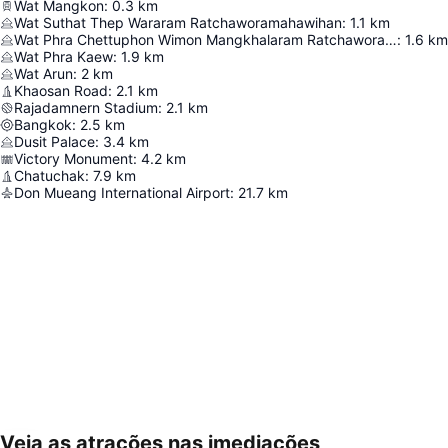
Wat Mangkon
:
0.3
km
Wat Suthat Thep Wararam Ratchaworamahawihan
:
1.1
km
Wat Phra Chettuphon Wimon Mangkhalaram Ratchaworamahawihan
:
1.6
km
Wat Phra Kaew
:
1.9
km
Wat Arun
:
2
km
Khaosan Road
:
2.1
km
Rajadamnern Stadium
:
2.1
km
Bangkok
:
2.5
km
Dusit Palace
:
3.4
km
Victory Monument
:
4.2
km
Chatuchak
:
7.9
km
Don Mueang International Airport
:
21.7
km
Veja as atrações nas imediações