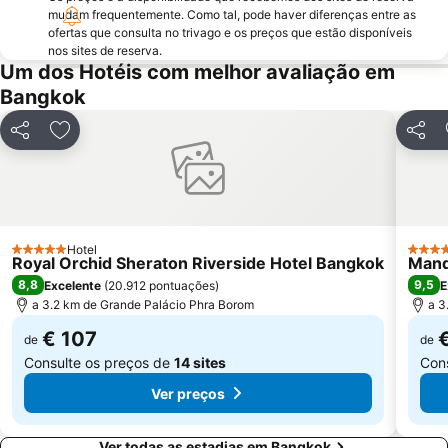
WEDDING EXPO
THAILAND INTERNATIONAL MOTOR EXPO
mudam frequentemente. Como tal, pode haver diferenças entre as
ofertas que consulta no trivago e os preços que estão disponíveis
MRT Si Lom
BTS Ari
nos sites de reserva.
BTS Bang Wa
MRT Thailand Cultural Centre
Um dos Hotéis com melhor avaliação em
Bangkok
Bangkok Port
Monte Dourado Wat Saket
MOLDEX
FOOD FESTIVAL
Partilhar
Adicionar aos favoritos
Partil
Sugar Asia
Siam Paragon
BTS Ratchadamri
Baiyoke Tower II
CentralPlaza Rama 3
MRT Yaek Tiwanon
Hotel
5 Estrelas
5 Estr
Royal Orchid Sheraton Riverside Hotel Bangkok
Mand
8,8
9,5
Excelente
(
20.912 pontuações
)
E
a 3.2 km de Grande Palácio Phra Borom
a 3
€ 107
de
de
Consulte os preços de
14 sites
Con
Ver preços
Ver todas as estadias em Bangkok