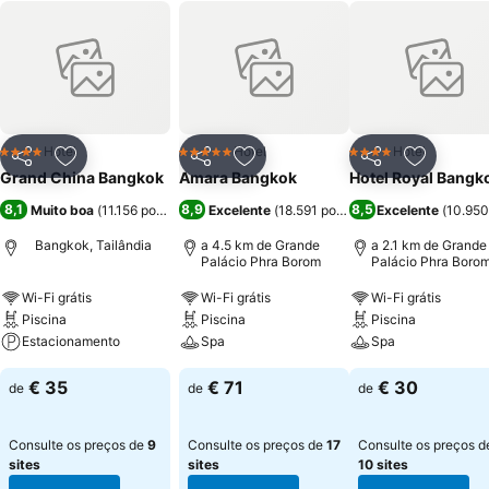
Hotel
Hotel
Hotel
4 Estrelas
5 Estrelas
4 Estrelas
Partilhar
Adicionar aos favoritos
Partilhar
Adicionar aos favoritos
Partilhar
Adicionar
Grand China Bangkok
Amara Bangkok
Hotel Royal Bangk
8,1
8,9
8,5
Muito boa
(
11.156 pontuações
Excelente
)
(
18.591 pontuações
Excelente
)
(
10.950
Bangkok, Tailândia
a 4.5 km de Grande
a 2.1 km de Grande
Palácio Phra Borom
Palácio Phra Boro
Wi-Fi grátis
Wi-Fi grátis
Wi-Fi grátis
Piscina
Piscina
Piscina
Estacionamento
Spa
Spa
€ 35
€ 71
€ 30
de
de
de
Consulte os preços de
9
Consulte os preços de
17
Consulte os preços d
sites
sites
10 sites