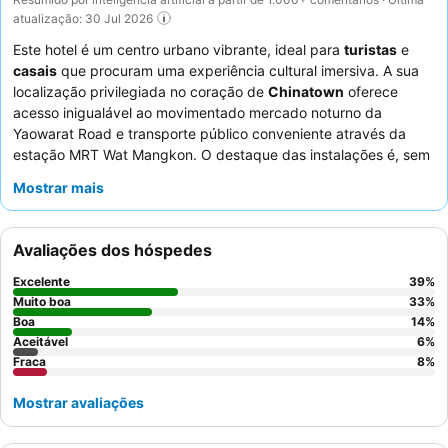
atualização: 30 Jul 2026
Este hotel é um centro urbano vibrante, ideal para
turistas
e
casais
que procuram uma experiência cultural imersiva. A sua
localização privilegiada no coração de
Chinatown
oferece
acesso inigualável ao movimentado mercado noturno da
Yaowarat Road e transporte público conveniente através da
estação MRT Wat Mangkon. O destaque das instalações é, sem
dúvida, o
restaurante giratório
e o
bar no último piso
, que
Mostrar mais
proporcionam vistas panorâmicas deslumbrantes sobre a
cidade. Os hóspedes elogiam consistentemente os
funcionários excecionalmente simpáticos e prestativos
e o
Avaliações dos hóspedes
diversificado
buffet de pequeno-almoço
, que apresenta uma
vasta seleção de opções asiáticas e ocidentais. Para a melhor
Excelente
39
%
experiência, considere reservar um quarto num andar superior
Muito boa
33
%
para apreciar plenamente as vistas deslumbrantes.
Boa
14
%
Aceitável
6
%
Fraca
8
%
Mostrar avaliações