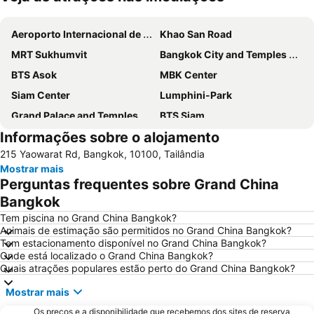
Ampliar mapa
Aeroporto Internacional de Suvarnabhumi
Khao San Road
MRT Sukhumvit
Bangkok City and Temples Tour
BTS Asok
MBK Center
Siam Center
Lumphini-Park
Grand Palace and Temples and City Tour
BTS Siam
Informações sobre o alojamento
BTS Phaya Thai
Yaowarat
215 Yaowarat Rd, Bangkok, 10100, Tailândia
The Platinum Fashion
BTS Nana
Mostrar mais
Bangkok's Grand Palace Complex and Wat Phra Kaew
Aeroporto Don Mueang
Perguntas frequentes sobre Grand China
Siam Square
Central World Plaza
Bangkok
Grande Palácio Phra Borom
Wat Arun
Tem piscina no Grand China Bangkok?
Animais de estimação são permitidos no Grand China Bangkok?
Chatuchak Market
Chao Phraya River and Bangkok Waterways Cruise including Wat Arun
Tem estacionamento disponível no Grand China Bangkok?
Onde está localizado o Grand China Bangkok?
BTS Ratchathewi
BTS Ekkamai
Quais atrações populares estão perto do Grand China Bangkok?
MRT Bang Rak Yai
BTS Phrom Phong
Mostrar mais
Phra Pathom Chedi
Ramkhamhaeng
Os preços e a disponibilidade que recebemos dos sites de reserva