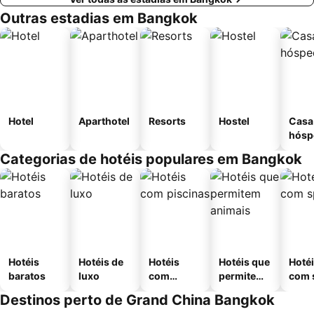
Outras estadias em Bangkok
Hotel
Aparthotel
Resorts
Hostel
Casa
hósp
Categorias de hotéis populares em Bangkok
Hotéis
Hotéis de
Hotéis
Hotéis que
Hoté
baratos
luxo
com
permitem
com 
piscinas
animais
Destinos perto de Grand China Bangkok