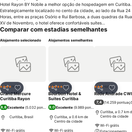
Hotel Rayon BY Nobile a melhor opção de hospedagem em Curitiba.
Estrategicamente localizado no cento da cidade, ao lado da Rua 24
Horas, entre as praças Osório e Rui Barbosa, a duas quadras da Rua
XV de Novembro, o hotel oferece confortáveis suítes
Comparar com estadias semelhantes
contemporâneas de alta qualidade e um ambiente que lhe dá as
boas-vindas com charme e modernidade. Já para eventos, o hotel
Alojamento selecionado
Alojamentos semelhantes
oferece um moderno centro de convenções com cinco salas e
infraestrutura completa de organização. Para os prazeres
gastronômicos, os restaurantes Garbo e Galla oferecem a melhor
gastronomia a todo tempo e o que você precisa. Experimente tudo
que o Grand Hotel Rayon BY Nobile tem disponível para você!
Hotel
Hotel
Hotel
4 Estrelas
5 Estrelas
3 Estrelas
Partilhar
Adicionar aos favoritos
Partilhar
Adicionar aos favoritos
Partilhar
Adicionar
Grand Mercure
Bourbon Hotel &
Rede Andrade CW
Curitiba Rayon
Suites Curitiba
7,4
(
14.259 pontuaç
8,8
9,0
Excelente
(
5.032 pontuações
Excelente
)
(
9.989 pontuações
)
Curitiba, a 0.7 km 
Centro da cidade
Curitiba, Brasil
Curitiba, a 0.6 km de
Centro da cidade
Wi-Fi grátis
Wi-Fi grátis
Wi-Fi grátis
Estacionamento