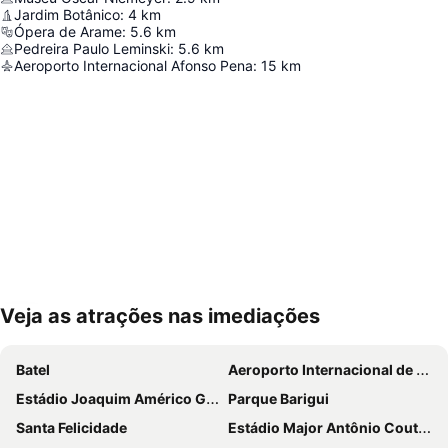
Jardim Botânico
:
4
km
Ópera de Arame
:
5.6
km
Pedreira Paulo Leminski
:
5.6
km
Aeroporto Internacional Afonso Pena
:
15
km
Veja as atrações nas imediações
Ampliar mapa
Batel
Aeroporto Internacional de Curitiba - Afonso Pena
Estádio Joaquim Américo Guimarães - Arena da Baixada
Parque Barigui
Santa Felicidade
Estádio Major Antônio Couto Pereira