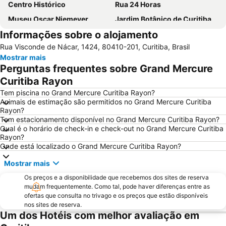
Centro Histórico
Rua 24 Horas
Museu Oscar Niemeyer
Jardim Botânico de Curitiba
Informações sobre o alojamento
Catedral Basílica Menor de Nossa Senhora da Luz dos Pinhais
Paço da Liberdade
Rua Visconde de Nácar, 1424, 80410-201, Curitiba, Brasil
Bosque da Fazendinha
Estação Convention Center
Mostrar mais
Passeio Público
Ópera de Arame
Perguntas frequentes sobre Grand Mercure
Aeroporto de Bacacheri
Teatro Guaíra
Curitiba Rayon
Palácio Avenida
Memorial de Curitiba
Tem piscina no Grand Mercure Curitiba Rayon?
Animais de estimação são permitidos no Grand Mercure Curitiba
Bosque do Papa
Parque Tanguá
Rayon?
Tem estacionamento disponível no Grand Mercure Curitiba Rayon?
Teatro do Paiol
Qual é o horário de check-in e check-out no Grand Mercure Curitiba
Rayon?
Onde está localizado o Grand Mercure Curitiba Rayon?
Mostrar mais
Os preços e a disponibilidade que recebemos dos sites de reserva
mudam frequentemente. Como tal, pode haver diferenças entre as
ofertas que consulta no trivago e os preços que estão disponíveis
nos sites de reserva.
Um dos Hotéis com melhor avaliação em