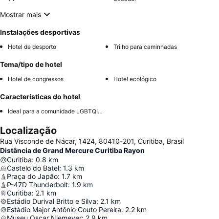
Mostrar mais
Instalações desportivas
Hotel de desporto
Trilho para caminhadas
Tema/tipo de hotel
Hotel de congressos
Hotel ecológico
Características do hotel
Ideal para a comunidade LGBTQIA+
Localização
Rua Visconde de Nácar, 1424, 80410-201, Curitiba, Brasil
Distância de Grand Mercure Curitiba Rayon
Curitiba
:
0.8
km
Castelo do Batel
:
1.3
km
Praça do Japão
:
1.7
km
P-47D Thunderbolt
:
1.9
km
Curitiba
:
2.1
km
Estádio Durival Britto e Silva
:
2.1
km
Estádio Major Antônio Couto Pereira
:
2.2
km
Museu Oscar Niemeyer
:
2.9
km