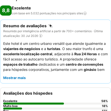
Excelente
8,8
com base em 5.032 pontuações nos principais
sites
Resumo de avaliações
Resumido por inteligência artificial a partir de 700+ comentários · Última
atualização: 30 Jul 2026
Este hotel é um centro urbano versátil que atende igualmente a
viajantes de negócios
e a
turistas
. O seu maior trunfo é uma
excelente localização central
, adjacente à
Rua 24 Horas
e com
fácil acesso ao autocarro turístico. A propriedade oferece
espaços de trabalho
dedicados e um
centro de convenções
para hóspedes corporativos, juntamente com um
ginásio
bem
equipado e uma
sauna
compacta para relaxamento. Os
Mostrar mais
hóspedes elogiam consistentemente o excecional
staff e
serviço
e o delicioso e variado
pequeno-almoço
com show
kitchen. Para uma estadia mais tranquila, os hóspedes devem
Avaliações dos hóspedes
solicitar um quarto num andar superior, longe do ruído da rua.
Excelente
58
%
Muito boa
18
%
Boa
12
%