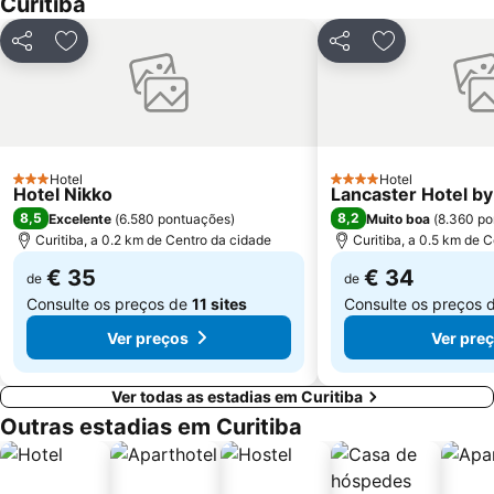
Curitiba
Partilhar
Adicionar aos favoritos
Partilhar
Adicionar aos
Hotel
Hotel
3 Estrelas
4 Estrelas
Hotel Nikko
Lancaster Hotel by
8,5
8,2
Excelente
(
6.580 pontuações
)
Muito boa
(
8.360 po
Curitiba, a 0.2 km de Centro da cidade
Curitiba, a 0.5 km de 
€ 35
€ 34
de
de
Consulte os preços de
11 sites
Consulte os preços 
Ver preços
Ver pre
Ver todas as estadias em Curitiba
Outras estadias em Curitiba