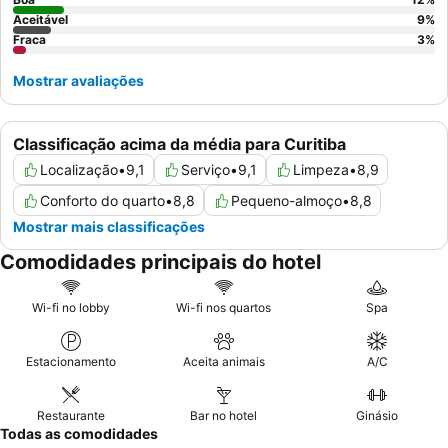
Aceitável
9
%
Fraca
3
%
Mostrar avaliações
Classificação acima da média para Curitiba
Localização
•
9,1
Serviço
•
9,1
Limpeza
•
8,9
Conforto do quarto
•
8,8
Pequeno-almoço
•
8,8
Mostrar mais classificações
Comodidades principais do hotel
Wi-fi no lobby
Wi-fi nos quartos
Spa
Estacionamento
Aceita animais
A/C
Restaurante
Bar no hotel
Ginásio
Todas as comodidades