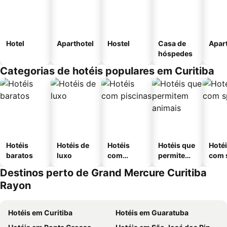
Hotel
Aparthotel
Hostel
Casa de
Apar
hóspedes
Categorias de hotéis populares em Curitiba
Hotéis
Hotéis de
Hotéis
Hotéis que
Hoté
baratos
luxo
com
permitem
com 
piscinas
animais
Destinos perto de Grand Mercure Curitiba
Rayon
Hotéis em Curitiba
Hotéis em Guaratuba