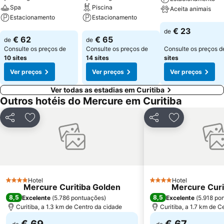
Spa
Piscina
Aceita animais
Estacionamento
Estacionamento
Ver preços
€ 23
de
Ver preços
Ver preços
€ 62
€ 65
de
de
Consulte os preços de
Consulte os preços de
Consulte os preços 
10 sites
14 sites
sites
Ver preços
Ver preços
Ver preços
Ver todas as estadias em Curitiba
Outros hotéis do Mercure em Curitiba
Partilhar
Adicionar aos favoritos
Partilhar
Adicionar aos
Hotel
Hotel
4 Estrelas
4 Estrelas
Mercure Curitiba Golden
Mercure Curi
8,5
8,5
Excelente
(
5.786 pontuações
)
Excelente
(
5.918 po
Curitiba, a 1.3 km de Centro da cidade
Curitiba, a 1.7 km de C