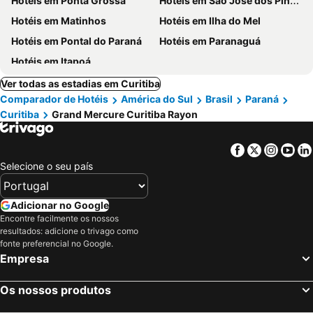
Hotéis em Ponta Grossa
Hotéis em São José dos Pinhais
Hotéis em Matinhos
Hotéis em Ilha do Mel
Hotéis em Pontal do Paraná
Hotéis em Paranaguá
Hotéis em Itapoá
Ver todas as estadias em Curitiba
Comparador de Hotéis
América do Sul
Brasil
Paraná
Curitiba
Grand Mercure Curitiba Rayon
Facebook
Twitter
Insta
Yo
Selecione o seu país
Adicionar no Google
Encontre facilmente os nossos
resultados: adicione o trivago como
fonte preferencial no Google.
Empresa
Os nossos produtos