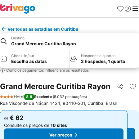
Favoritos
Iniciar
Me
Ver todas as estadias em Curitiba
Destino
Grand Mercure Curitiba Rayon
Check-in/out
Hóspedes e quartos
Escolha as datas
2 hóspedes, 1 quarto.
Como os pagamentos influenciam os resultados
Grand Mercure Curitiba Rayon
Partilhar
Ad
Hotel
8,8
Excelente
(
5.032 pontuações
)
4 Estrelas
Rua Visconde de Nácar, 1424, 80410-201, Curitiba, Brasil
€ 62
€ 62
de
de
Consulte os preços de
10 sites
Consulte os preços de
10 sites
Ver preços
Ver preços