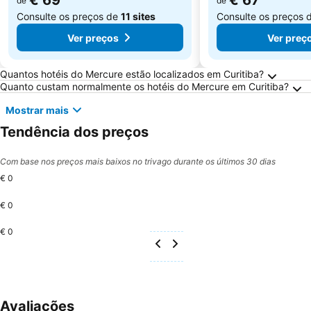
€ 69
€ 67
de
de
Consulte os preços de
11 sites
Consulte os preços 
Ver preços
Ver preç
Perguntas Frequentes sobre Curitiba
Quantos hotéis do Mercure estão localizados em Curitiba?
Quanto custam normalmente os hotéis do Mercure em Curitiba?
Mostrar mais
Tendência dos preços
Com base nos preços mais baixos no trivago durante os últimos 30 dias
€ 0
€ 0
€ 0
Avaliações