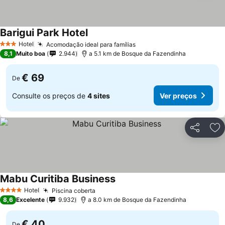
Barigui Park Hotel
Hotel
Acomodação ideal para famílias
3 Estrelas
8,1
Muito boa
2.944
a 5.1 km de Bosque da Fazendinha
€ 69
De
Consulte os preços de
4 sites
Ver preços
Partilhar
Ad
Mabu Curitiba Business
Hotel
Piscina coberta
4 Estrelas
8,6
Excelente
9.932
a 8.0 km de Bosque da Fazendinha
€ 40
De