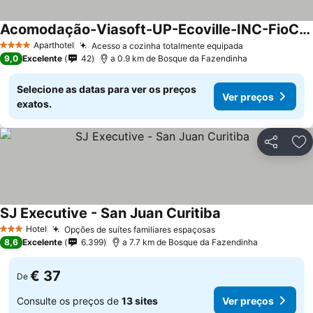
Acomodação-Viasoft-UP-Ecoville-INC-FioCruz-CIC
Aparthotel
Acesso a cozinha totalmente equipada
4 Estrelas
9,0
Excelente
42
a 0.9 km de Bosque da Fazendinha
Selecione as datas para ver os preços
Ver preços
exatos.
Partilhar
Ad
SJ Executive - San Juan Curitiba
Hotel
Opções de suítes familiares espaçosas
3 Estrelas
8,6
Excelente
6.399
a 7.7 km de Bosque da Fazendinha
€ 37
De
Consulte os preços de
13 sites
Ver preços