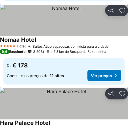
Partilhar
Ad
Nomaa Hotel
Hotel
Suítes Ático espaçosas com vista para a cidade
5 Estrelas
9,6
Excelente
3.203
a 5.8 km de Bosque da Fazendinha
€ 178
De
Consulte os preços de
11 sites
Ver preços
Partilhar
Ad
Hara Palace Hotel