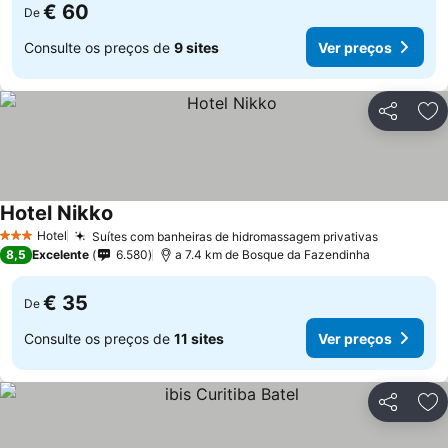
€ 60
De
Consulte os preços de
9 sites
Ver preços
Partilhar
Ad
Hotel Nikko
Hotel
Suítes com banheiras de hidromassagem privativas
3 Estrelas
8,5
Excelente
6.580
a 7.4 km de Bosque da Fazendinha
€ 35
De
Consulte os preços de
11 sites
Ver preços
Partilhar
Ad