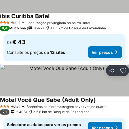
ibis Curitiba Batel
Hotel
Localização privilegiada no bairro Batel
3 Estrelas
8,4
Muito boa
8.977
a 6.1 km de Bosque da Fazendinha
€ 43
De
Consulte os preços de
12 sites
Ver preços
Partilhar
Ad
Motel Você Que Sabe (Adult Only)
Hotel
Banheiras de hidromassagem privativas no quarto
3 Estrelas
7,1
2.408
a 5.8 km de Bosque da Fazendinha
Selecione as datas para ver os preços
Ver preços