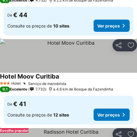
9,1
Excelente
4.752
a 2.2 km de Bosque da Fazendinha
€ 44
De
Consulte os preços de
10 sites
Ver preços
Partilhar
Ad
Hotel Moov Curitiba
Hotel
Serviço de manobrista
3 Estrelas
9,1
Excelente
7.732
a 4.6 km de Bosque da Fazendinha
€ 41
De
Consulte os preços de
12 sites
Ver preços
Escolha popular