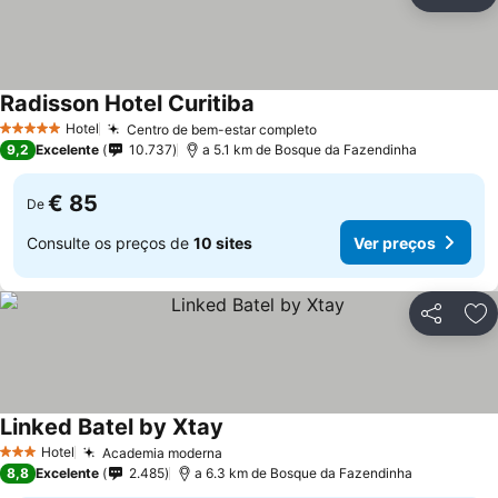
Partilhar
Ad
Radisson Hotel Curitiba
Hotel
Centro de bem-estar completo
5 Estrelas
9,2
Excelente
10.737
a 5.1 km de Bosque da Fazendinha
€ 85
De
Consulte os preços de
10 sites
Ver preços
Partilhar
Ad
Linked Batel by Xtay
Hotel
Academia moderna
3 Estrelas
8,8
Excelente
2.485
a 6.3 km de Bosque da Fazendinha