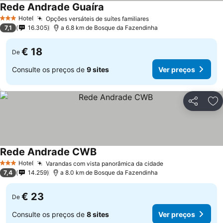
Rede Andrade Guaíra
Hotel
Opções versáteis de suítes familiares
3 Estrelas
7,1
16.305
a 6.8 km de Bosque da Fazendinha
€ 18
De
Consulte os preços de
9 sites
Ver preços
Partilhar
Ad
Rede Andrade CWB
Hotel
Varandas com vista panorâmica da cidade
3 Estrelas
7,4
14.259
a 8.0 km de Bosque da Fazendinha
€ 23
De
Consulte os preços de
8 sites
Ver preços