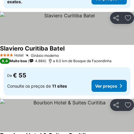
exatos.
Partilhar
Ad
Slaviero Curitiba Batel
Hotel
Ginásio moderno
4 Estrelas
8,4
Muito boa
4.884
a 6.0 km de Bosque da Fazendinha
€ 55
De
Consulte os preços de
11 sites
Ver preços
Partilhar
Ad