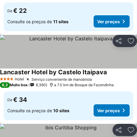
€ 22
De
Consulte os preços de
11 sites
Ver preços
Partilhar
Ad
Lancaster Hotel by Castelo Itaipava
Hotel
Serviço conveniente de manobrista
4 Estrelas
8,2
Muito boa
8.360
a 7.0 km de Bosque da Fazendinha
€ 34
De
Consulte os preços de
10 sites
Ver preços
Partilhar
Ad