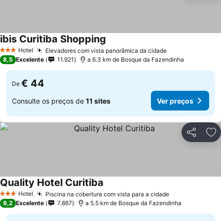
ibis Curitiba Shopping
Hotel
Elevadores com vista panorâmica da cidade
3 Estrelas
8,5
Excelente
11.921
a 6.3 km de Bosque da Fazendinha
€ 44
De
Consulte os preços de
11 sites
Ver preços
Partilhar
Ad
Quality Hotel Curitiba
Hotel
Piscina na cobertura com vista para a cidade
3 Estrelas
9,2
Excelente
7.867
a 5.5 km de Bosque da Fazendinha