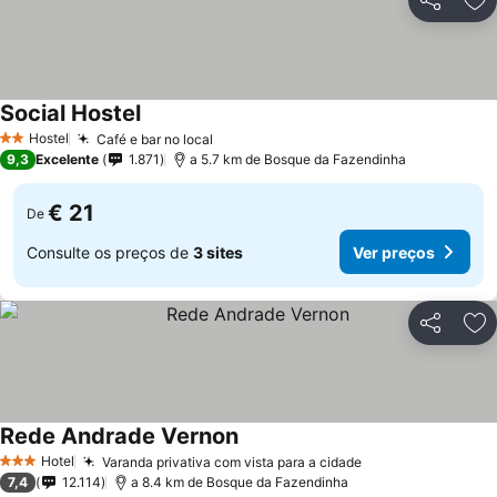
Partilhar
Ad
Social Hostel
Hostel
Café e bar no local
2 Estrelas
9,3
Excelente
1.871
a 5.7 km de Bosque da Fazendinha
€ 21
De
Consulte os preços de
3 sites
Ver preços
Partilhar
Ad
Rede Andrade Vernon
Hotel
Varanda privativa com vista para a cidade
3 Estrelas
7,4
12.114
a 8.4 km de Bosque da Fazendinha