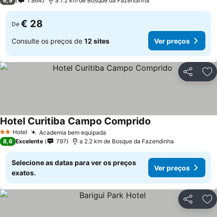
6,9
7.864
a 7.2 km de Bosque da Fazendinha
€ 28
De
Consulte os preços de
12 sites
Ver preços
Partilhar
Ad
Hotel Curitiba Campo Comprido
Hotel
Academia bem equipada
2 Estrelas
8,6
Excelente
797
a 2.2 km de Bosque da Fazendinha
Selecione as datas para ver os preços
Ver preços
exatos.
Partilhar
Ad