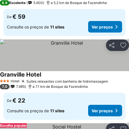
8,6
Excelente
5.600
a 5.2 km de Bosque da Fazendinha
€ 59
De
Consulte os preços de
11 sites
Ver preços
Partilhar
Ad
Granville Hotel
Hotel
Suítes relaxantes com banheira de hidromassagem
3 Estrelas
7,0
7.985
a 7.1 km de Bosque da Fazendinha
€ 22
De
Consulte os preços de
11 sites
Ver preços
Escolha popular