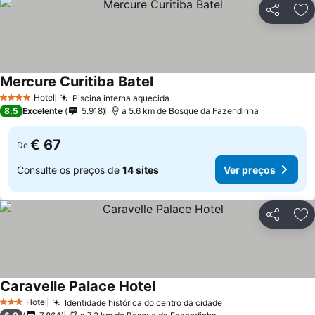
Partilhar
Ad
Mercure Curitiba Batel
Hotel
Piscina interna aquecida
4 Estrelas
8,5
Excelente
5.918
a 5.6 km de Bosque da Fazendinha
€ 67
De
Consulte os preços de
14 sites
Ver preços
Partilhar
Ad
Caravelle Palace Hotel
Hotel
Identidade histórica do centro da cidade
3 Estrelas