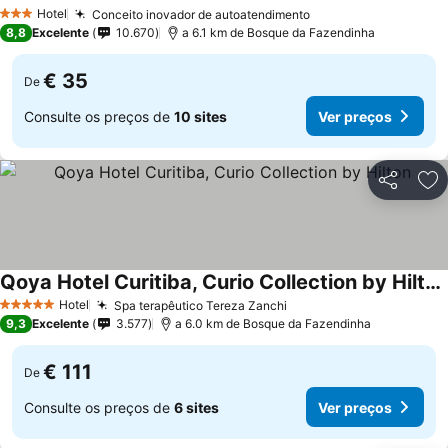
Hotel
Conceito inovador de autoatendimento
3 Estrelas
8,8
Excelente
10.670
a 6.1 km de Bosque da Fazendinha
€ 35
De
Consulte os preços de
10 sites
Ver preços
Partilhar
Ad
Qoya Hotel Curitiba, Curio Collection by Hilton
Hotel
Spa terapêutico Tereza Zanchi
5 Estrelas
9,3
Excelente
3.577
a 6.0 km de Bosque da Fazendinha
€ 111
De
Consulte os preços de
6 sites
Ver preços