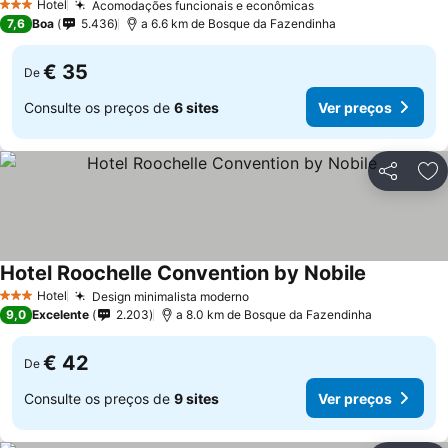
Hotel
Acomodações funcionais e econômicas
3 Estrelas
7,6
Boa
5.436
a 6.6 km de Bosque da Fazendinha
€ 35
De
Consulte os preços de
6 sites
Ver preços
Partilhar
Ad
Hotel Roochelle Convention by Nobile
Hotel
Design minimalista moderno
3 Estrelas
9,0
Excelente
2.203
a 8.0 km de Bosque da Fazendinha
€ 42
De
Consulte os preços de
9 sites
Ver preços