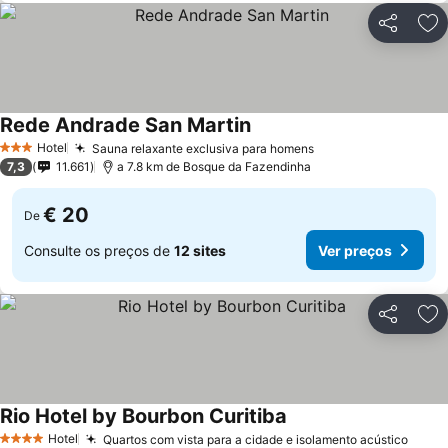
Partilhar
Ad
Rede Andrade San Martin
Hotel
Sauna relaxante exclusiva para homens
3 Estrelas
7,3
11.661
a 7.8 km de Bosque da Fazendinha
€ 20
De
Consulte os preços de
12 sites
Ver preços
Partilhar
Ad
Rio Hotel by Bourbon Curitiba
Hotel
Quartos com vista para a cidade e isolamento acústico
4 Estrelas