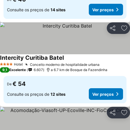
Consulte os preços de
14 sites
Ver preços
Partilhar
Ad
Intercity Curitiba Batel
Hotel
Conceito moderno de hospitalidade urbana
4 Estrelas
9,1
Excelente
6.607
a 6.7 km de Bosque da Fazendinha
€ 54
De
Consulte os preços de
12 sites
Ver preços
Partilhar
Ad