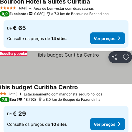
Bourbon Hotel & Suites Curitiba
Hotel
Área de bem-estar com duas saunas
5 Estrelas
9,0
Excelente
9.989
a 7.3 km de Bosque da Fazendinha
€ 65
De
Consulte os preços de
14 sites
Ver preços
Escolha popular
Partilhar
Ad
ibis budget Curitiba Centro
Hotel
Estacionamento com manobrista seguro no local
2 Estrelas
7,5
Boa
18.792
a 8.0 km de Bosque da Fazendinha
€ 29
De
Consulte os preços de
10 sites
Ver preços