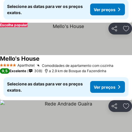
Selecione as datas para ver os preços
Ver preços
exatos.
Escolha popular
Partilhar
Ad
Mello's House
Aparthotel
Comodidades de apartamento com cozinha
5 Estrelas
9,5
Excelente
308
a 2.9 km de Bosque da Fazendinha
Selecione as datas para ver os preços
Ver preços
exatos.
Partilhar
Ad