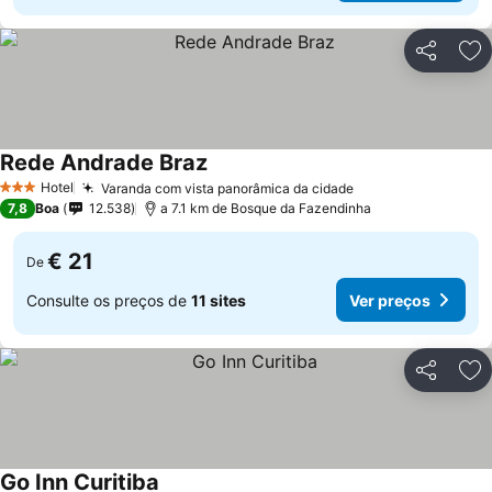
Partilhar
Ad
Rede Andrade Braz
Hotel
Varanda com vista panorâmica da cidade
3 Estrelas
7,8
Boa
12.538
a 7.1 km de Bosque da Fazendinha
€ 21
De
Consulte os preços de
11 sites
Ver preços
Partilhar
Ad
Go Inn Curitiba