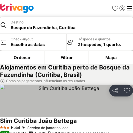
Favoritos
Iniciar
Me
Destino
Bosque da Fazendinha, Curitiba
Check-in/out
Hóspedes e quartos
Escolha as datas
2 hóspedes, 1 quarto.
Ordenar
Filtrar
Mapa
Alojamentos em Curitiba perto de Bosque da
Fazendinha (Curitiba, Brasil)
Como os pagamentos influenciam os resultados
Partilhar
Ad
Slim Curitiba João Bettega
Hotel
Serviço de jantar no local
3 Estrelas