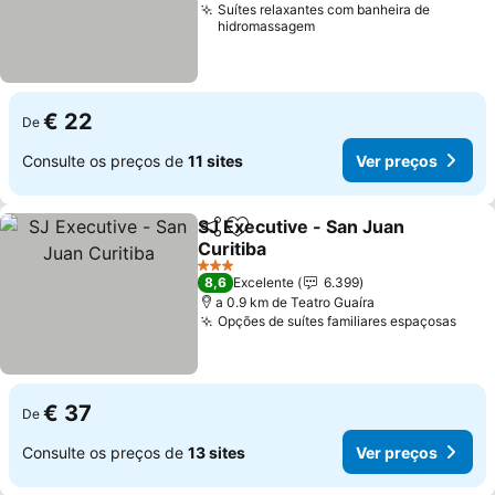
Suítes relaxantes com banheira de
hidromassagem
€ 22
De
Consulte os preços de
11 sites
Ver preços
SJ Executive - San Juan
Partilhar
Adicionar aos favoritos
Curitiba
Ver preços
3 Estrelas
8,6
Excelente
6.399
a 0.9 km de Teatro Guaíra
Opções de suítes familiares espaçosas
Ver 
€ 37
De
Consulte os preços de
13 sites
Ver preços