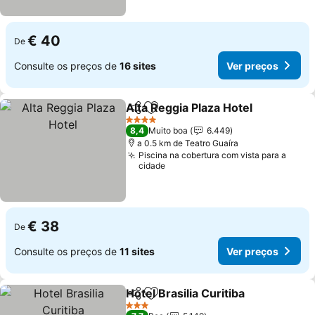
€ 40
De
Consulte os preços de
16 sites
Ver preços
Alta Reggia Plaza Hotel
Partilhar
Adicionar aos favoritos
Ver
4 Estrelas
8,4
Muito boa
6.449
a 0.5 km de Teatro Guaíra
Piscina na cobertura com vista para a
cidade
€ 38
De
Consulte os preços de
11 sites
Ver preços
Hotel Brasilia Curitiba
Partilhar
Adicionar aos favoritos
Ver 
3 Estrelas