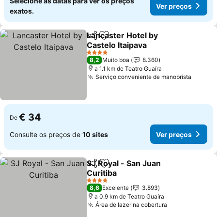
Selecione as datas para ver os preços
Ver preços
exatos.
Lancaster Hotel by
Partilhar
Adicionar aos favoritos
Castelo Itaipava
Ver preços
4 Estrelas
8,2
Muito boa
8.360
a 1.1 km de Teatro Guaíra
Serviço conveniente de manobrista
Ver pr
€ 34
De
Consulte os preços de
10 sites
Ver preços
SJ Royal - San Juan
Partilhar
Adicionar aos favoritos
Curitiba
Ver preços
4 Estrelas
8,6
Excelente
3.893
a 0.9 km de Teatro Guaíra
Área de lazer na cobertura
Ver preços