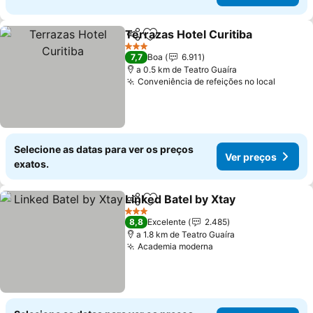
Terrazas Hotel Curitiba
Partilhar
Adicionar aos favoritos
Ve
3 Estrelas
7,7
Boa
6.911
a 0.5 km de Teatro Guaíra
Conveniência de refeições no local
Ver pr
Selecione as datas para ver os preços
Ver preços
exatos.
Linked Batel by Xtay
Partilhar
Adicionar aos favoritos
Ver p
3 Estrelas
8,8
Excelente
2.485
a 1.8 km de Teatro Guaíra
Academia moderna
Ver preços