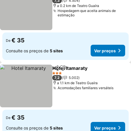
7,3
4.504
a 0.2 km de Teatro Guaíra
Hospedagem que aceita animais de
estimação
€ 35
De
Consulte os preços de
5 sites
Ver preços
Hotel Itamaraty
Partilhar
Adicionar aos favoritos
Ver preços
3 Estrelas
7,2
5.002
a 1.1 km de Teatro Guaíra
Acomodações familiares versáteis
Ver pre
€ 35
De
Consulte os preços de
5 sites
Ver preços