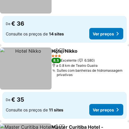
€ 36
De
Consulte os preços de
14 sites
Ver preços
Hotel Nikko
Partilhar
Adicionar aos favoritos
Ver preços
3 Estrelas
8,5
Excelente
6.580
a 0.8 km de Teatro Guaíra
Suítes com banheiras de hidromassagem
privativas
€ 35
De
Consulte os preços de
11 sites
Ver preços
Master Curitiba Hotel -