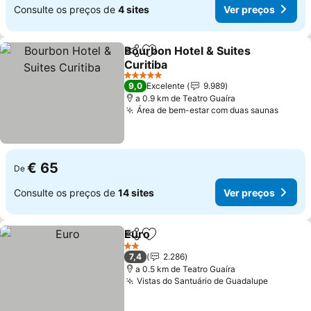
Consulte os preços de
4 sites
Ver preços
Bourbon Hotel & Suites
Partilhar
Adicionar aos favoritos
Curitiba
Ver preços
5 Estrelas
9,0
Excelente
9.989
a 0.9 km de Teatro Guaíra
Área de bem-estar com duas saunas
Ver p
€ 65
De
Consulte os preços de
14 sites
Ver preços
Euro
Partilhar
Adicionar aos favoritos
Ver preços
2 Estrelas
7,4
2.286
a 0.5 km de Teatro Guaíra
Vistas do Santuário de Guadalupe
Ver pre