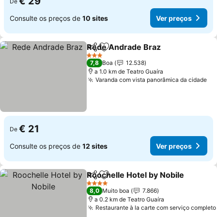
€ 29
De
Consulte os preços de
10 sites
Ver preços
Rede Andrade Braz
Partilhar
Adicionar aos favoritos
Ver pr
3 Estrelas
7,8
Boa
12.538
a 1.0 km de Teatro Guaíra
Varanda com vista panorâmica da cidade
Ve
€ 21
De
Consulte os preços de
12 sites
Ver preços
Roochelle Hotel by Nobile
Partilhar
Adicionar aos favoritos
4 Estrelas
8,0
Muito boa
7.866
a 0.2 km de Teatro Guaíra
Restaurante à la carte com serviço completo