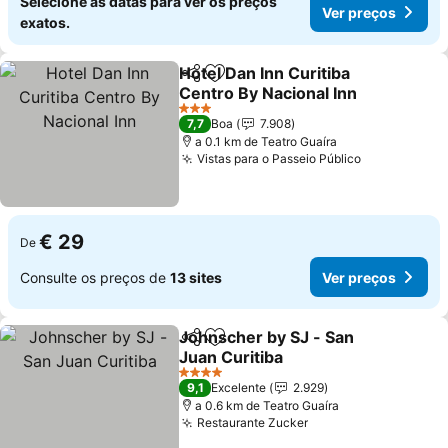
Selecione as datas para ver os preços
Ver preços
exatos.
Hotel Dan Inn Curitiba
Partilhar
Adicionar aos favoritos
Centro By Nacional Inn
Ver preços
3 Estrelas
7,7
Boa
7.908
a 0.1 km de Teatro Guaíra
Vistas para o Passeio Público
Ver preços
€ 29
De
Consulte os preços de
13 sites
Ver preços
Johnscher by SJ - San
Partilhar
Adicionar aos favoritos
Juan Curitiba
Ver preços
4 Estrelas
9,1
Excelente
2.929
a 0.6 km de Teatro Guaíra
Restaurante Zucker
Ver preços