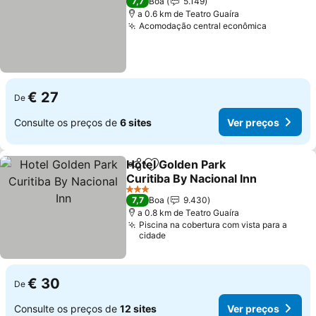
7,7
Boa
5.149
a 0.6 km de Teatro Guaíra
Acomodação central econômica
Ver preç
€ 27
De
Consulte os preços de
6 sites
Ver preços
Hotel Golden Park
Partilhar
Adicionar aos favoritos
Curitiba By Nacional Inn
Ver preços
3 Estrelas
7,7
Boa
9.430
a 0.8 km de Teatro Guaíra
Piscina na cobertura com vista para a
cidade
€ 30
De
Consulte os preços de
12 sites
Ver preços