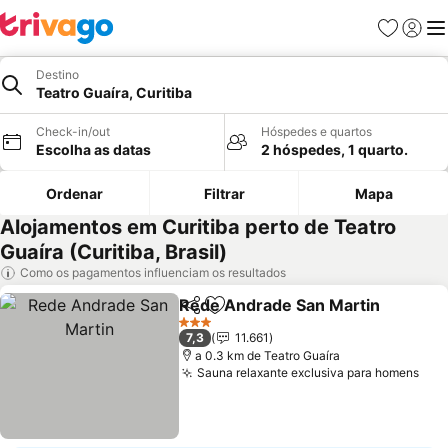
Favoritos
Iniciar
Me
Destino
Teatro Guaíra, Curitiba
Check-in/out
Hóspedes e quartos
Escolha as datas
2 hóspedes, 1 quarto.
Ordenar
Filtrar
Mapa
Alojamentos em Curitiba perto de Teatro
Guaíra (Curitiba, Brasil)
Como os pagamentos influenciam os resultados
Rede Andrade San Martin
Partilhar
Adicionar aos favoritos
3 Estrelas
7,3
11.661
a 0.3 km de Teatro Guaíra
Sauna relaxante exclusiva para homens
Ver