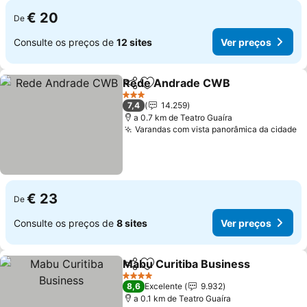
€ 20
De
Consulte os preços de
12 sites
Ver preços
Rede Andrade CWB
Partilhar
Adicionar aos favoritos
Ver p
3 Estrelas
7,4
14.259
a 0.7 km de Teatro Guaíra
Varandas com vista panorâmica da cidade
V
€ 23
De
Consulte os preços de
8 sites
Ver preços
Mabu Curitiba Business
Partilhar
Adicionar aos favoritos
Ve
4 Estrelas
8,6
Excelente
9.932
a 0.1 km de Teatro Guaíra