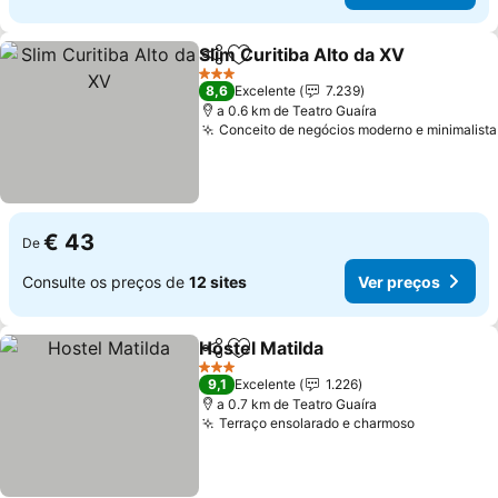
Slim Curitiba Alto da XV
Partilhar
Adicionar aos favoritos
Ve
3 Estrelas
8,6
Excelente
7.239
a 0.6 km de Teatro Guaíra
Conceito de negócios moderno e minimalista
€ 43
De
Consulte os preços de
12 sites
Ver preços
Hostel Matilda
Partilhar
Adicionar aos favoritos
Ver preços
3 Estrelas
9,1
Excelente
1.226
a 0.7 km de Teatro Guaíra
Terraço ensolarado e charmoso
Ver preço