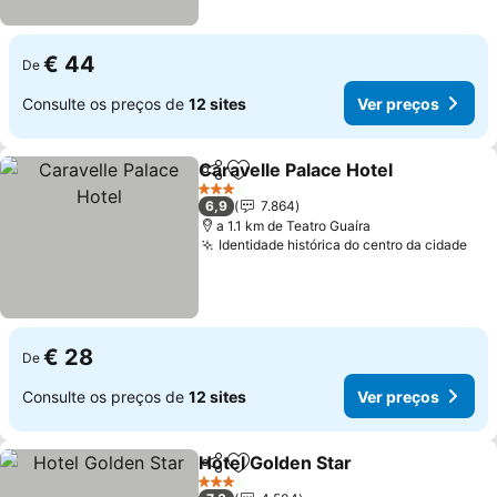
€ 44
De
Consulte os preços de
12 sites
Ver preços
Caravelle Palace Hotel
Partilhar
Adicionar aos favoritos
Ver
3 Estrelas
6,9
7.864
a 1.1 km de Teatro Guaíra
Identidade histórica do centro da cidade
Ver
€ 28
De
Consulte os preços de
12 sites
Ver preços
Hotel Golden Star
Partilhar
Adicionar aos favoritos
Ver preç
3 Estrelas