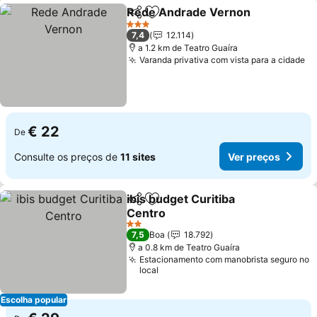
Rede Andrade Vernon
Partilhar
Adicionar aos favoritos
Ver
3 Estrelas
7,4
12.114
a 1.2 km de Teatro Guaíra
Varanda privativa com vista para a cidade
Ve
€ 22
De
Consulte os preços de
11 sites
Ver preços
ibis budget Curitiba
Partilhar
Adicionar aos favoritos
Centro
Ver preços
2 Estrelas
7,5
Boa
18.792
a 0.8 km de Teatro Guaíra
Estacionamento com manobrista seguro no
local
Escolha popular