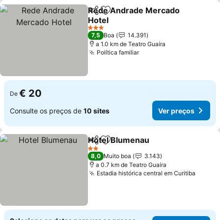
Rede Andrade Mercado
Partilhar
Adicionar aos favoritos
Hotel
Ver preços
3 Estrelas
7,5
Boa
14.391
a 1.0 km de Teatro Guaíra
Política familiar
Ver preços
€ 20
De
Consulte os preços de
10 sites
Ver preços
Hotel Blumenau
Partilhar
Adicionar aos favoritos
Ver preço
2 Estrelas
8,0
Muito boa
3.143
a 0.7 km de Teatro Guaíra
Estadia histórica central em Curitiba
Ver pr