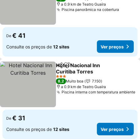
a 0.9 km de Teatro Guaíra
Piscina panorâmica na cobertura
Ver preç
€ 41
De
Consulte os preços de
12 sites
Ver preços
Hotel Nacional Inn
Partilhar
Adicionar aos favoritos
Curitiba Torres
Ver preços
3 Estrelas
8,2
Muito boa
7.150
a 0.9 km de Teatro Guaíra
Piscina interna com temperatura ambiente
V
€ 31
De
Consulte os preços de
12 sites
Ver preços