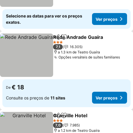
Selecione as datas para ver os preços
Ver preços
exatos.
Rede Andrade Guaíra
Partilhar
Adicionar aos favoritos
Ver 
3 Estrelas
7,1
16.305
a 1.3 km de Teatro Guaíra
Opções versáteis de suítes familiares
Ver p
€ 18
De
Consulte os preços de
11 sites
Ver preços
Granville Hotel
Partilhar
Adicionar aos favoritos
Ver preços
3 Estrelas
7,0
7.985
a 1.2 km de Teatro Guaíra