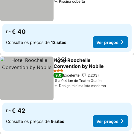
Piscina coberta
Ver preços
€ 40
De
Consulte os preços de
13 sites
Ver preços
Hotel Roochelle
Partilhar
Adicionar aos favoritos
Convention by Nobile
Ver preços
3 Estrelas
9,0
Excelente
2.203
a 0.4 km de Teatro Guaíra
Design minimalista moderno
Ver preços
€ 42
De
Consulte os preços de
9 sites
Ver preços