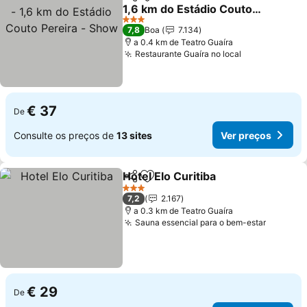
Partilhar
Adicionar aos favoritos
1,6 km do Estádio Couto
Pereira - Show
Ver preços
3 Estrelas
7,8
Boa
7.134
a 0.4 km de Teatro Guaíra
Restaurante Guaíra no local
Ver preços
€ 37
De
Consulte os preços de
13 sites
Ver preços
Hotel Elo Curitiba
Partilhar
Adicionar aos favoritos
Ver preç
3 Estrelas
7,2
2.167
a 0.3 km de Teatro Guaíra
Sauna essencial para o bem-estar
Ver pre
€ 29
De