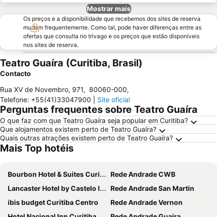
Mostrar mais
Os preços e a disponibilidade que recebemos dos sites de reserva
mudam frequentemente. Como tal, pode haver diferenças entre as
ofertas que consulta no trivago e os preços que estão disponíveis
nos sites de reserva.
Teatro Guaíra (Curitiba, Brasil)
Contacto
Rua XV de Novembro, 971
,
80060-000
,
Telefone
:
+55(41)33047900
|
Site oficial
Perguntas frequentes sobre Teatro Guaíra
O que faz com que Teatro Guaíra seja popular em Curitiba?
Que alojamentos existem perto de Teatro Guaíra?
Quais outras atrações existem perto de Teatro Guaíra?
Mais Top hotéis
Bourbon Hotel & Suites Curitiba
Rede Andrade CWB
Lancaster Hotel by Castelo Itaipava
Rede Andrade San Martin
ibis budget Curitiba Centro
Rede Andrade Vernon
Hotel Nacional Inn Curitiba Torres
Rede Andrade Guaíra