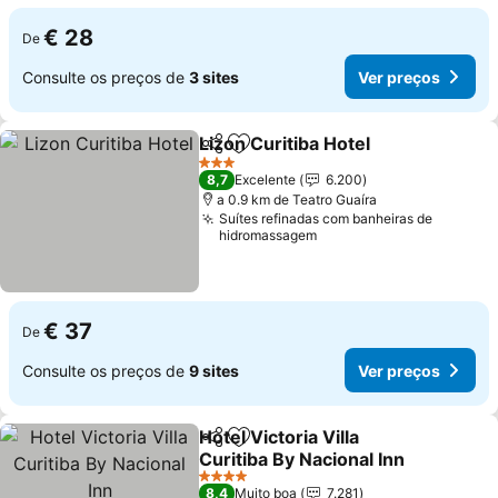
€ 28
De
Consulte os preços de
3 sites
Ver preços
Lizon Curitiba Hotel
Partilhar
Adicionar aos favoritos
Ver pr
3 Estrelas
8,7
Excelente
6.200
a 0.9 km de Teatro Guaíra
Suítes refinadas com banheiras de
hidromassagem
€ 37
De
Consulte os preços de
9 sites
Ver preços
Hotel Victoria Villa
Partilhar
Adicionar aos favoritos
Curitiba By Nacional Inn
Ver preços
4 Estrelas
8,4
Muito boa
7.281