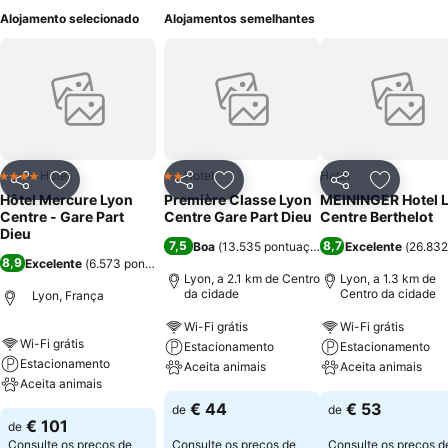
Alojamento selecionado
Alojamentos semelhantes
Hotel
Hotel
Hotel
4 Estrelas
2 Estrelas
Partilhar
Adicionar aos favoritos
Partilhar
Adicionar aos favoritos
Partilhar
Adicionar
Hôtel Mercure Lyon
Première Classe Lyon
MEININGER Hotel 
Centre - Gare Part
Centre Gare Part Dieu
Centre Berthelot
Dieu
7,5
8,7
Boa
(
13.535 pontuações
)
Excelente
(
26.832
8,9
Excelente
(
6.573 pontuações
)
Lyon, a 2.1 km de Centro
Lyon, a 1.3 km de
da cidade
Centro da cidade
Lyon, França
Wi-Fi grátis
Wi-Fi grátis
Wi-Fi grátis
Estacionamento
Estacionamento
Estacionamento
Aceita animais
Aceita animais
Aceita animais
€ 44
€ 53
de
de
€ 101
de
Consulte os preços de
Consulte os preços de
Consulte os preços 