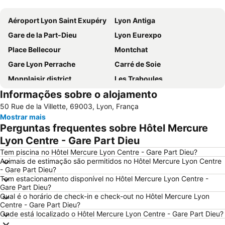
Ampliar mapa
Aéroport Lyon Saint Exupéry
Lyon Antiga
Gare de la Part-Dieu
Lyon Eurexpo
Place Bellecour
Montchat
Gare Lyon Perrache
Carré de Soie
Monplaisir district
Les Traboules
Informações sobre o alojamento
Mercado de Natal
Mermoz
50 Rue de la Villette, 69003, Lyon, França
Vaise
Centre Commercial la Part-Dieu
Mostrar mais
Confluence
Hôtel de ville de Lyon
Perguntas frequentes sobre Hôtel Mercure
Basilica of Notre-Dame de Fourvière
OL Store Lyon Centre
Lyon Centre - Gare Part Dieu
Bellecombe
Les Brotteaux
Tem piscina no Hôtel Mercure Lyon Centre - Gare Part Dieu?
Animais de estimação são permitidos no Hôtel Mercure Lyon Centre
Part-Dieu Quarter
Perrache
- Gare Part Dieu?
Tem estacionamento disponível no Hôtel Mercure Lyon Centre -
Serin
Musée des Confluences
Gare Part Dieu?
Le Point-du-Jour
Stade de Gerland
Qual é o horário de check-in e check-out no Hôtel Mercure Lyon
Centre - Gare Part Dieu?
Sanctuaire d'Ars
Cité médiévale de Pérouges
Onde está localizado o Hôtel Mercure Lyon Centre - Gare Part Dieu?