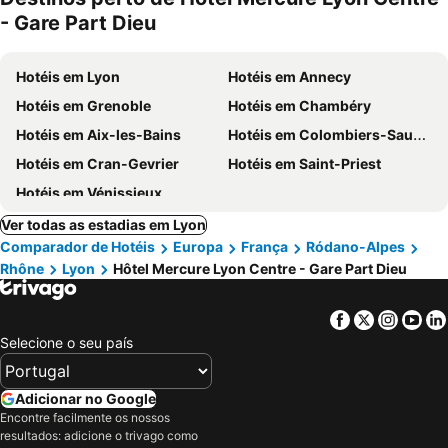
- Gare Part Dieu
Hotéis em Lyon
Hotéis em Annecy
Hotéis em Grenoble
Hotéis em Chambéry
Hotéis em Aix-les-Bains
Hotéis em Colombiers-Saugnieu
Hotéis em Cran-Gevrier
Hotéis em Saint-Priest
Hotéis em Vénissieux
Ver todas as estadias em Lyon
Comparador de Hotéis
Europa
França
Ródano-Alpes
Rhône
Lyon
Hôtel Mercure Lyon Centre - Gare Part Dieu
Facebook
Twitter
Insta
Yo
Selecione o seu país
Adicionar no Google
Encontre facilmente os nossos
resultados: adicione o trivago como