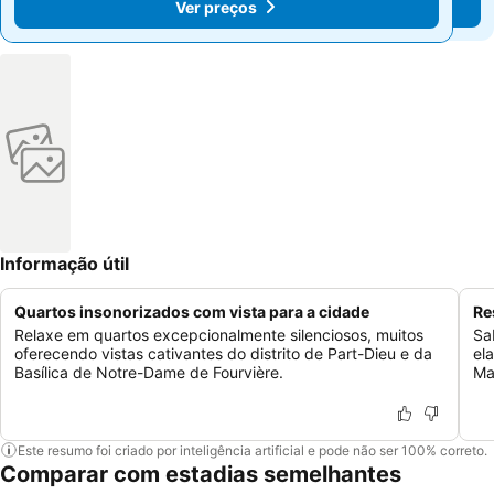
Ver preços
Ver preços
Informação útil
Quartos insonorizados com vista para a cidade
Re
Relaxe em quartos excepcionalmente silenciosos, muitos
Sa
oferecendo vistas cativantes do distrito de Part-Dieu e da
el
Basílica de Notre-Dame de Fourvière.
Ma
Este resumo foi criado por inteligência artificial e pode não ser 100% correto.
Comparar com estadias semelhantes