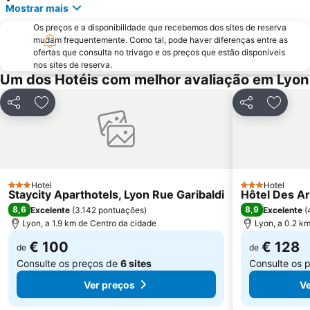
Mostrar mais
Os preços e a disponibilidade que recebemos dos sites de reserva
mudam frequentemente. Como tal, pode haver diferenças entre as
ofertas que consulta no trivago e os preços que estão disponíveis
nos sites de reserva.
Um dos Hotéis com melhor avaliação em Lyon
Partilhar
Adicionar aos favoritos
Partilhar
Adicio
Hotel
Hotel
3 Estrelas
3 Estrelas
Staycity Aparthotels, Lyon Rue Garibaldi
Hôtel Des Ar
8,6
8,9
Excelente
(
3.142 pontuações
)
Excelente
(
Lyon, a 1.9 km de Centro da cidade
Lyon, a 0.2 k
€ 100
€ 128
de
de
Consulte os preços de
6 sites
Consulte os 
Ver preços
Ve