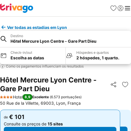
Favoritos
Iniciar
Me
Ver todas as estadias em Lyon
Destino
Hôtel Mercure Lyon Centre - Gare Part Dieu
Check-in/out
Hóspedes e quartos
Escolha as datas
2 hóspedes, 1 quarto.
Como os pagamentos influenciam os resultados
Hôtel Mercure Lyon Centre -
Gare Part Dieu
Partilhar
Ad
Hotel
8,9
Excelente
(
6.573 pontuações
)
4 Estrelas
50 Rue de la Villette, 69003, Lyon, França
€ 101
€ 101
de
de
Consulte os preços de
15 sites
Consulte os preços de
15 sites