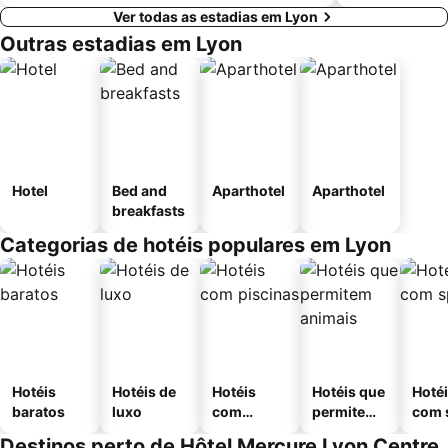
Ver todas as estadias em Lyon
Outras estadias em Lyon
Hotel
Bed and
Aparthotel
Aparthotel
breakfasts
Categorias de hotéis populares em Lyon
Hotéis
Hotéis de
Hotéis
Hotéis que
Hoté
baratos
luxo
com
permitem
com 
piscinas
animais
Destinos perto de Hôtel Mercure Lyon Centre