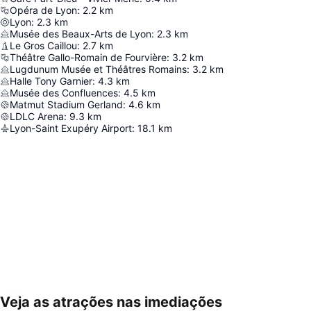
Opéra de Lyon
:
2.2
km
Lyon
:
2.3
km
Musée des Beaux-Arts de Lyon
:
2.3
km
Le Gros Caillou
:
2.7
km
Théâtre Gallo-Romain de Fourvière
:
3.2
km
Lugdunum Musée et Théâtres Romains
:
3.2
km
Halle Tony Garnier
:
4.3
km
Musée des Confluences
:
4.5
km
Matmut Stadium Gerland
:
4.6
km
LDLC Arena
:
9.3
km
Lyon-Saint Exupéry Airport
:
18.1
km
Veja as atrações nas imediações