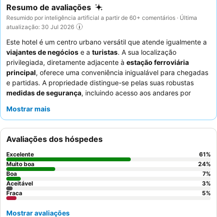
Resumo de avaliações
Resumido por inteligência artificial a partir de 60+ comentários · Última
atualização: 30 Jul 2026
Este hotel é um centro urbano versátil que atende igualmente a
viajantes de negócios
e a
turistas
. A sua localização
privilegiada, diretamente adjacente à
estação ferroviária
principal
, oferece uma conveniência inigualável para chegadas
e partidas. A propriedade distingue-se pelas suas robustas
medidas de segurança
, incluindo acesso aos andares por
cartão-chave, garantindo um ambiente seguro para todos os
Mostrar mais
hóspedes. Os hóspedes elogiam consistentemente a
equipe do
hotel
pelo seu profissionalismo excecional e o
buffet de café da
manhã
pelas suas escolhas extensas e variadas. Para aqueles
Avaliações dos hóspedes
que viajam de carro, o hotel oferece convenientes
opções de
estacionamento
com um desconto significativo.
Excelente
61
%
Muito boa
24
%
Boa
7
%
Aceitável
3
%
Fraca
5
%
Mostrar avaliações