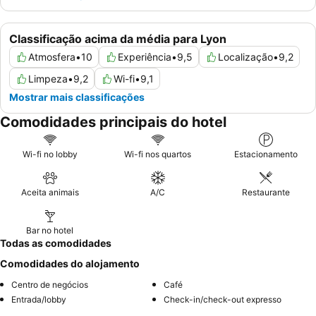
Classificação acima da média para Lyon
Atmosfera
•
10
Experiência
•
9,5
Localização
•
9,2
Limpeza
•
9,2
Wi-fi
•
9,1
Mostrar mais classificações
Comodidades principais do hotel
Wi-fi no lobby
Wi-fi nos quartos
Estacionamento
Aceita animais
A/C
Restaurante
Bar no hotel
Todas as comodidades
Comodidades do alojamento
Centro de negócios
Café
Entrada/lobby
Check-in/check-out expresso