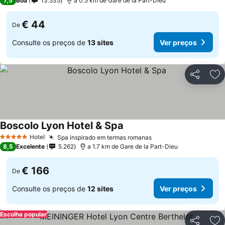
7,5
Boa
13.535
a 0.5 km de Gare de la Part-Dieu
€ 44
De
Consulte os preços de
13 sites
Ver preços
Partilhar
Ad
Boscolo Lyon Hotel & Spa
Hotel
Spa inspirado em termas romanas
5 Estrelas
8,5
Excelente
5.262
a 1.7 km de Gare de la Part-Dieu
€ 166
De
Consulte os preços de
12 sites
Ver preços
Escolha popular