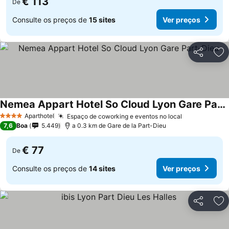
€ 113
De
Consulte os preços de
15 sites
Ver preços
Partilhar
Ad
Nemea Appart Hotel So Cloud Lyon Gare Part-Dieu
Aparthotel
Espaço de coworking e eventos no local
4 Estrelas
7,6
Boa
5.449
a 0.3 km de Gare de la Part-Dieu
€ 77
De
Consulte os preços de
14 sites
Ver preços
Partilhar
Ad