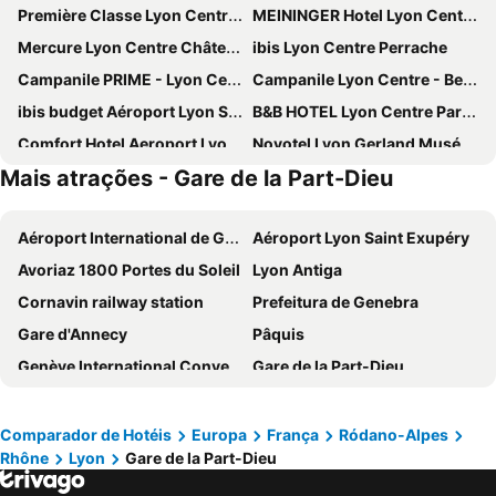
Première Classe Lyon Centre Gare Part Dieu
MEININGER Hotel Lyon Centre Berthelot
Mercure Lyon Centre Château Perrache
ibis Lyon Centre Perrache
Campanile PRIME - Lyon Centre Gare Part Dieu
Campanile Lyon Centre - Berges du Rhône
ibis budget Aéroport Lyon Saint Exupéry
B&B HOTEL Lyon Centre Part-Dieu Gambetta
Comfort Hotel Aeroport Lyon St Exupery
Novotel Lyon Gerland Musée des Confluences
Mais atrações - Gare de la Part-Dieu
Hotel des Savoies Lyon Perrache
ibis budget Lyon Gerland
Campanile PRIME - Lyon Centre - Gare Perrache
ibis budget Lyon Confluence
Aéroport International de Genève - Geneva International Airport
Aéroport Lyon Saint Exupéry
Novotel Lyon Centre Confluence Bord de Saone
Pilo Lyon
Avoriaz 1800 Portes du Soleil
Lyon Antiga
Hôtel Mercure Lyon Centre Plaza République
Hôtel Charlemagne by Happyculture
Cornavin railway station
Prefeitura de Genebra
Hôtel Mercure Lyon Centre Beaux Arts
Lyon Marriott Hotel Cité Internationale
Gare d'Annecy
Pâquis
ibis Lyon Gerland Musée des Confluences
Mercure Lyon Centre Saxe Lafayette
Genève International Convention Centre
Gare de la Part-Dieu
Hôtel des Remparts
ibis Lyon Gare Part Dieu
Marché de Noël de Montreux
Station Montreux
Hotelo Lyon Charité
ibis Lyon Part Dieu Les Halles
Domaine Morzine - Les Gets
CERN
DoubleTree by Hilton Lyon Eurexpo
Globe et Cecil
Comparador de Hotéis
Europa
França
Ródano-Alpes
Rhône
Lyon
Gare de la Part-Dieu
Lyon Eurexpo
Station de ski Val Thorens - Les Trois Vallées
La Résidence
MiHotel Sala
Place Bellecour
Les Bains de Saillon