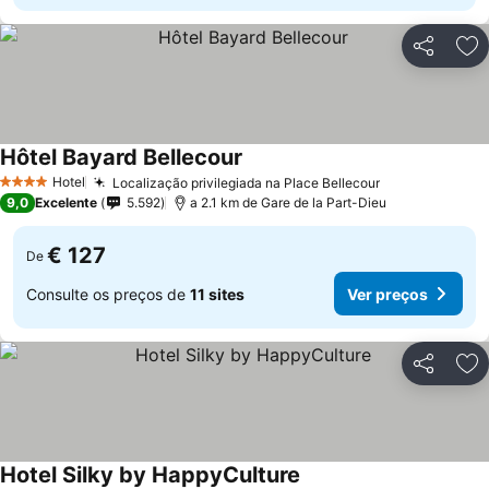
Partilhar
Ad
Hôtel Bayard Bellecour
Hotel
Localização privilegiada na Place Bellecour
4 Estrelas
9,0
Excelente
5.592
a 2.1 km de Gare de la Part-Dieu
€ 127
De
Consulte os preços de
11 sites
Ver preços
Partilhar
Ad
Hotel Silky by HappyCulture