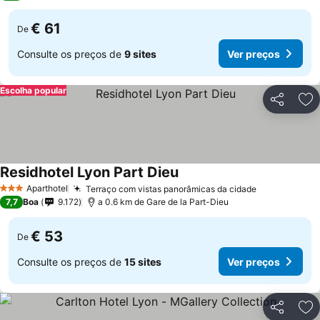
€ 61
De
Consulte os preços de
9 sites
Ver preços
Escolha popular
Partilhar
Ad
Residhotel Lyon Part Dieu
Aparthotel
Terraço com vistas panorâmicas da cidade
3 Estrelas
7,7
Boa
9.172
a 0.6 km de Gare de la Part-Dieu
€ 53
De
Consulte os preços de
15 sites
Ver preços
Partilhar
Ad