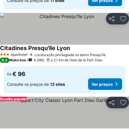
Consulte os preços de
11 sites
Ver preços
Partilhar
Ad
Citadines Presqu'île Lyon
Aparthotel
Localização privilegiada no bairro Presqu'île
3 Estrelas
8,2
Muito boa
6.396
a 2.1 km de Gare de la Part-Dieu
€ 96
De
Consulte os preços de
12 sites
Ver preços
Escolha popular
Partilhar
Ad