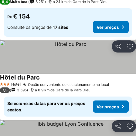
8,4
Muito boa
8.251
a 2.1 km de Gare de la Part-Dieu
€ 154
De
Consulte os preços de
17 sites
Ver preços
Partilhar
Ad
Hôtel du Parc
Hotel
Opção conveniente de estacionamento no local
3 Estrelas
7,3
3.595
a 0.9 km de Gare de la Part-Dieu
Selecione as datas para ver os preços
Ver preços
exatos.
Partilhar
Ad