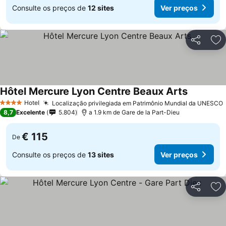
Consulte os preços de
12 sites
Ver preços
Partilhar
Ad
Hôtel Mercure Lyon Centre Beaux Arts
Hotel
Localização privilegiada em Patrimônio Mundial da UNESCO
4 Estrelas
8,7
Excelente
5.804
a 1.9 km de Gare de la Part-Dieu
€ 115
De
Consulte os preços de
13 sites
Ver preços
Partilhar
Ad