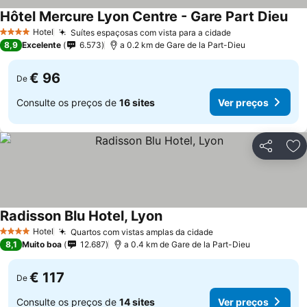
Hôtel Mercure Lyon Centre - Gare Part Dieu
Hotel
Suítes espaçosas com vista para a cidade
4 Estrelas
8,9
Excelente
6.573
a 0.2 km de Gare de la Part-Dieu
€ 96
De
Consulte os preços de
16 sites
Ver preços
Partilhar
Ad
Radisson Blu Hotel, Lyon
Hotel
Quartos com vistas amplas da cidade
4 Estrelas
8,1
Muito boa
12.687
a 0.4 km de Gare de la Part-Dieu
€ 117
De
Consulte os preços de
14 sites
Ver preços