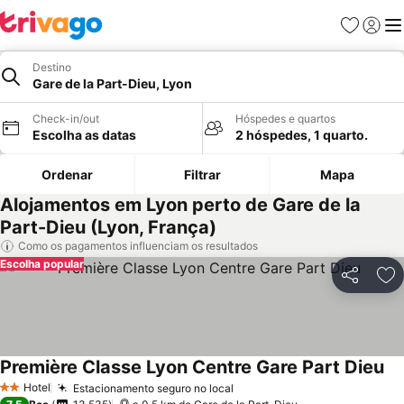
Favoritos
Iniciar
Me
Destino
Gare de la Part-Dieu, Lyon
Check-in/out
Hóspedes e quartos
Escolha as datas
2 hóspedes, 1 quarto.
Ordenar
Filtrar
Mapa
Alojamentos em Lyon perto de Gare de la
Part-Dieu (Lyon, França)
Como os pagamentos influenciam os resultados
Escolha popular
Partilhar
Ad
Première Classe Lyon Centre Gare Part Dieu
Hotel
Estacionamento seguro no local
2 Estrelas