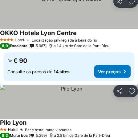
Partilhar
Ad
OKKO Hotels Lyon Centre
Hotel
Localização privilegiada à beira do rio
4 Estrelas
8,9
Excelente
5.987
a 1.4 km de Gare de la Part-Dieu
€ 90
De
Consulte os preços de
14 sites
Ver preços
Partilhar
Ad
Pilo Lyon
Hotel
Bar e restaurante vibrantes
2 Estrelas
8,3
Muito boa
5.269
a 2.8 km de Gare de la Part-Dieu