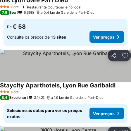
ibis Lyon Gare Part Dieu
Hotel
Restaurante Courtepaille no local
3 Estrelas
7,9
Boa
6.668
a 0.4 km de Gare de la Part-Dieu
€ 58
De
Consulte os preços de
13 sites
Ver preços
Partilhar
Ad
Staycity Aparthotels, Lyon Rue Garibaldi
Hotel
3 Estrelas
8,6
Excelente
3.142
a 1.9 km de Gare de la Part-Dieu
Selecione as datas para ver os preços
Ver preços
exatos.