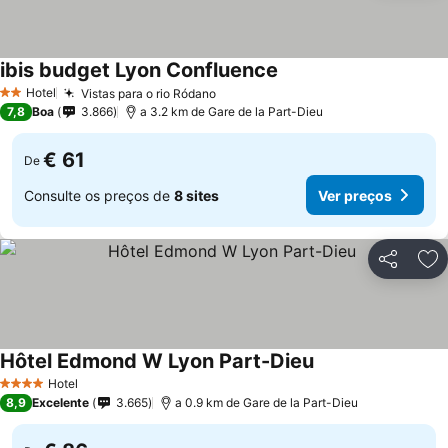
ibis budget Lyon Confluence
Hotel
Vistas para o rio Ródano
2 Estrelas
7,8
Boa
3.866
a 3.2 km de Gare de la Part-Dieu
€ 61
De
Consulte os preços de
8 sites
Ver preços
Partilhar
Ad
Hôtel Edmond W Lyon Part-Dieu
Hotel
4 Estrelas
8,9
Excelente
3.665
a 0.9 km de Gare de la Part-Dieu