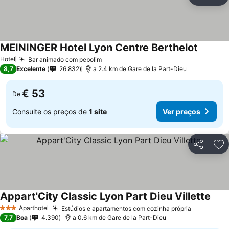
Partilhar
Ad
MEININGER Hotel Lyon Centre Berthelot
Hotel
Bar animado com pebolim
8,7
Excelente
26.832
a 2.4 km de Gare de la Part-Dieu
€ 53
De
Consulte os preços de
1 site
Ver preços
Partilhar
Ad
Appart'City Classic Lyon Part Dieu Villette
Aparthotel
Estúdios e apartamentos com cozinha própria
3 Estrelas
7,7
Boa
4.390
a 0.6 km de Gare de la Part-Dieu