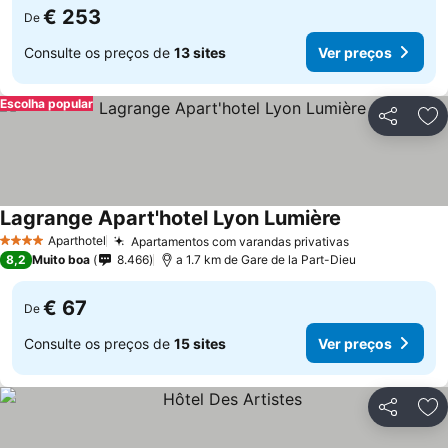
€ 253
De
Consulte os preços de
13 sites
Ver preços
Escolha popular
Partilhar
Ad
Lagrange Apart'hotel Lyon Lumière
Aparthotel
Apartamentos com varandas privativas
4 Estrelas
8,2
Muito boa
8.466
a 1.7 km de Gare de la Part-Dieu
€ 67
De
Consulte os preços de
15 sites
Ver preços
Partilhar
Ad