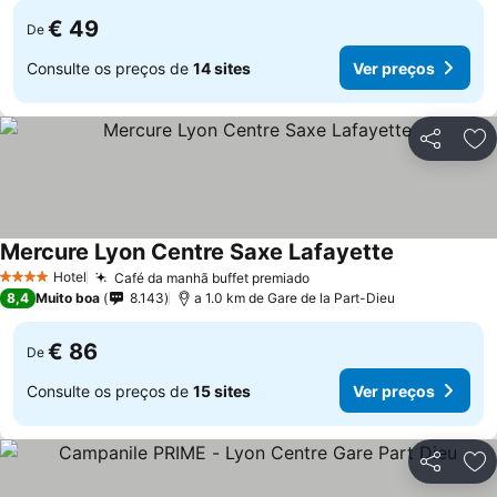
€ 49
De
Consulte os preços de
14 sites
Ver preços
Partilhar
Ad
Mercure Lyon Centre Saxe Lafayette
Hotel
Café da manhã buffet premiado
4 Estrelas
8,4
Muito boa
8.143
a 1.0 km de Gare de la Part-Dieu
€ 86
De
Consulte os preços de
15 sites
Ver preços
Partilhar
Ad