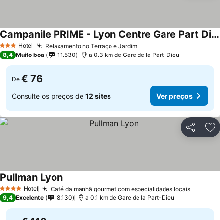
Campanile PRIME - Lyon Centre Gare Part Dieu
Hotel
Relaxamento no Terraço e Jardim
3 Estrelas
8,4
Muito boa
11.530
a 0.3 km de Gare de la Part-Dieu
€ 76
De
Consulte os preços de
12 sites
Ver preços
Partilhar
Ad
Pullman Lyon
Hotel
Café da manhã gourmet com especialidades locais
4 Estrelas
9,4
Excelente
8.130
a 0.1 km de Gare de la Part-Dieu