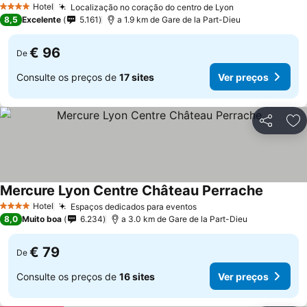
Hotel
Localização no coração do centro de Lyon
4 Estrelas
8,5
Excelente
5.161
a 1.9 km de Gare de la Part-Dieu
€ 96
De
Consulte os preços de
17 sites
Ver preços
Partilhar
Ad
Mercure Lyon Centre Château Perrache
Hotel
Espaços dedicados para eventos
4 Estrelas
8,0
Muito boa
6.234
a 3.0 km de Gare de la Part-Dieu
€ 79
De
Consulte os preços de
16 sites
Ver preços