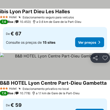
ibis Lyon Part Dieu Les Halles
Hotel
Estacionamento seguro para veículos
3 Estrelas
7,6
Boa
10.453
a 0.6 km de Gare de la Part-Dieu
€ 67
De
Consulte os preços de
15 sites
Ver preços
Partilhar
Ad
B&B HOTEL Lyon Centre Part-Dieu Gambetta
Hotel
Estacionamento privativo no local
3 Estrelas
7,6
Boa
10.778
a 1.1 km de Gare de la Part-Dieu
€ 59
De