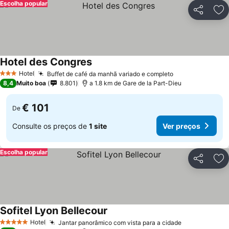
Escolha popular
Partilhar
Ad
Hotel des Congres
Hotel
Buffet de café da manhã variado e completo
3 Estrelas
8,4
Muito boa
8.801
a 1.8 km de Gare de la Part-Dieu
€ 101
De
Consulte os preços de
1 site
Ver preços
Escolha popular
Partilhar
Ad
Sofitel Lyon Bellecour
Hotel
Jantar panorâmico com vista para a cidade
5 Estrelas