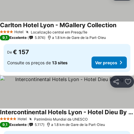
Carlton Hotel Lyon - MGallery Collection
Hotel
Localização central em Presqu'île
4 Estrelas
9,1
Excelente
5.974
a 1.8 km de Gare de la Part-Dieu
€ 157
De
Consulte os preços de
13 sites
Ver preços
Partilhar
Ad
Intercontinental Hotels Lyon - Hotel Dieu By Ihg
Hotel
Patrimônio Mundial da UNESCO
5 Estrelas
9,1
Excelente
5.117
a 1.8 km de Gare de la Part-Dieu