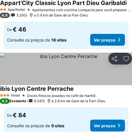
Appart'City Classic Lyon Part Dieu Garibaldi
Aparthotel
Apartamentos com cozinha compacta para você preparar suas refeições
2 Estrelas
6,8
5.293
a 0.9 km de Gare de la Part-Dieu
€ 46
De
Consulte os preços de
16 sites
Ver preços
Partilhar
Ad
ibis Lyon Centre Perrache
Hotel
Doces frescos assados no café da manhã
3 Estrelas
8,5
Excelente
6.245
a 2.8 km de Gare de la Part-Dieu
€ 84
De
Consulte os preços de
9 sites
Ver preços