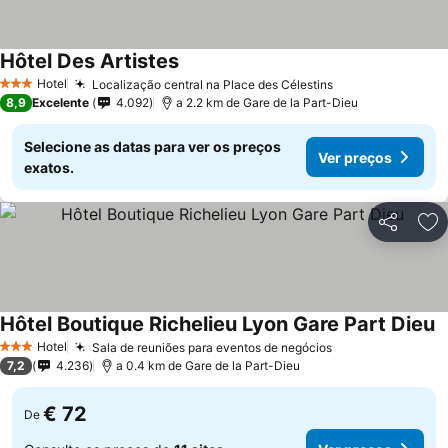
Hôtel Des Artistes
Hotel
Localização central na Place des Célestins
3 Estrelas
8,9
Excelente
4.092
a 2.2 km de Gare de la Part-Dieu
Selecione as datas para ver os preços
Ver preços
exatos.
Partilhar
Ad
Hôtel Boutique Richelieu Lyon Gare Part Dieu
Hotel
Sala de reuniões para eventos de negócios
3 Estrelas
7,2
4.236
a 0.4 km de Gare de la Part-Dieu
€ 72
De