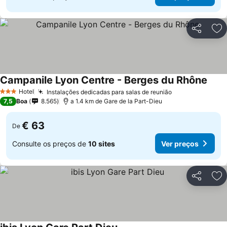
Partilhar
Ad
Campanile Lyon Centre - Berges du Rhône
Hotel
Instalações dedicadas para salas de reunião
3 Estrelas
7,5
Boa
8.565
a 1.4 km de Gare de la Part-Dieu
€ 63
De
Consulte os preços de
10 sites
Ver preços
Partilhar
Ad