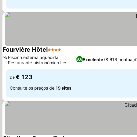
Fourvière Hôtel
4 Estrelas
Piscina externa aquecida,
Excelente
(8.616 pontuaçõ
8,8
Restaurante bistronômico Les
Téléphones
€ 123
De
Consulte os preços de
19 sites