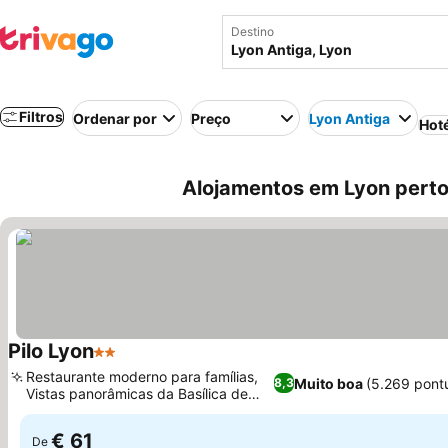
Destino
Filtros
Ordenar por
Preço
Lyon Antiga
Hot
Alojamentos em Lyon perto
Pilo Lyon
2 Estrelas
Restaurante moderno para famílias,
Muito boa
(5.269 pont
8,3
Vistas panorâmicas da Basílica de
Fourvière
€ 61
De