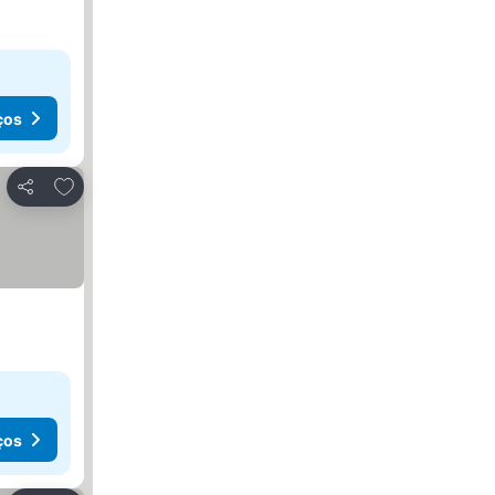
ços
Adicionar aos favoritos
Partilhar
ços