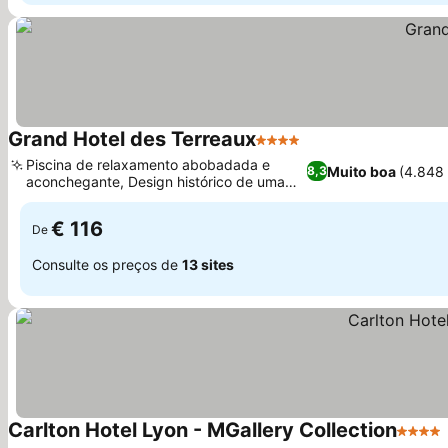
Grand Hotel des Terreaux
4 Estrelas
Piscina de relaxamento abobadada e
Muito boa
(4.848
8,3
aconchegante, Design histórico de uma
casa do século XIX
€ 116
De
Consulte os preços de
13 sites
Carlton Hotel Lyon - MGallery Collection
4 Estr