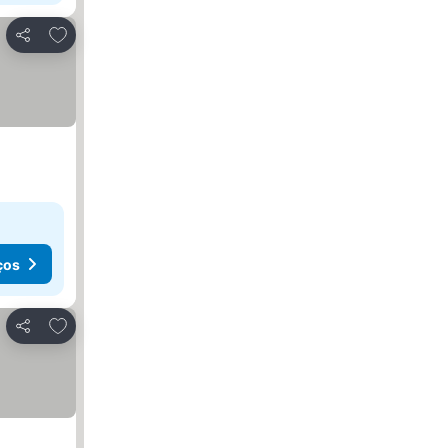
Adicionar aos favoritos
Partilhar
ços
Adicionar aos favoritos
Partilhar