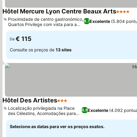
Hôtel Mercure Lyon Centre Beaux Arts
4 Estrela
Proximidade de centro gastronómico,
Excelente
(5.804 pont
8,7
Quartos Privilege com vista para a
praça
€ 115
De
Consulte os preços de
13 sites
Hôtel Des Artistes
3 Estrelas
Localização privilegiada na Place
Excelente
(4.092 pontu
8,9
des Célestins, Acomodações para
famílias
Selecione as datas para ver os preços exatos.