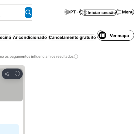
PT · €
Menu
Iniciar sessão
.
Ver mapa
iscina
Ar condicionado
Cancelamento gratuito
Aparthotel
Wi-fi
o os pagamentos influenciam os resultados
Adicionar aos favoritos
Partilhar