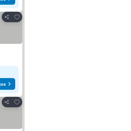
Adicionar aos favoritos
Partilhar
ços
Adicionar aos favoritos
Partilhar