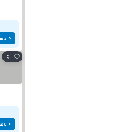
ços
Adicionar aos favoritos
Partilhar
ços