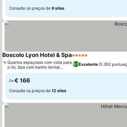
Consulte os preços de
9 sites
Boscolo Lyon Hotel & Spa
5 Estrelas
Quartos espaçosos com vista para
Excelente
(5.262 pontua
8,5
o rio, Spa com banho termal
romano
€ 166
De
Consulte os preços de
12 sites