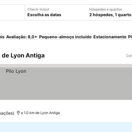
Check-in/out
Hóspedes e quartos
Escolha as datas
2 hóspedes, 1 quarto
éis
Avaliação: 8,0+
Pequeno-almoço incluído
Estacionamento
P
 de Lyon Antiga
Com
uações)
a 1.0 km de Lyon Antiga