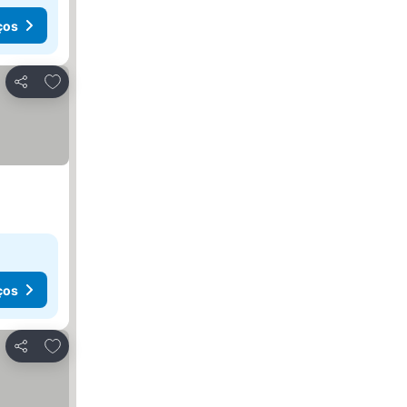
ços
Adicionar aos favoritos
Partilhar
ços
Adicionar aos favoritos
Partilhar