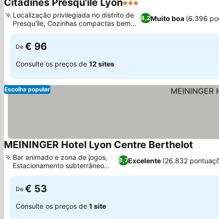
Citadines Presqu'île Lyon
3 Estrelas
Localização privilegiada no distrito de
Muito boa
(6.396 po
8,2
Presqu'île, Cozinhas compactas bem
equipadas
€ 96
De
Consulte os preços de
12 sites
Escolha popular
MEININGER Hotel Lyon Centre Berthelot
Bar animado e zona de jogos,
Excelente
(26.832 pontuaç
8,7
Estacionamento subterrâneo
seguro
€ 53
De
Consulte os preços de
1 site