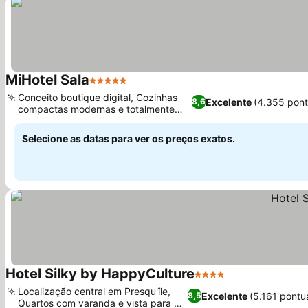
MiHotel Sala
5 Estrelas
Conceito boutique digital, Cozinhas
Excelente
(4.355 pon
8,6
compactas modernas e totalmente
equipadas
Selecione as datas para ver os preços exatos.
Hotel Silky by HappyCulture
4 Estrelas
Localização central em Presqu'île,
Excelente
(5.161 pontu
8,5
Quartos com varanda e vista para a