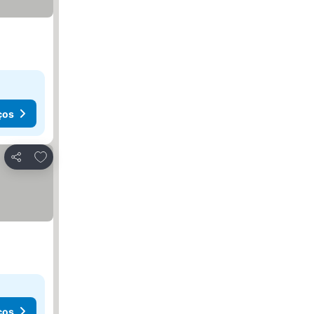
ços
Adicionar aos favoritos
Partilhar
ços