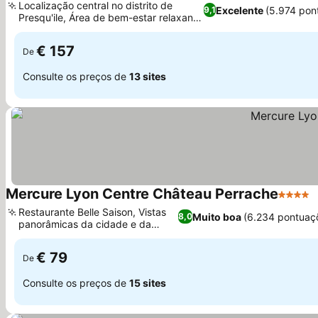
Localização central no distrito de
Excelente
(5.974 pon
9,1
Presqu'ile, Área de bem-estar relaxante
e hammam
€ 157
De
Consulte os preços de
13 sites
Mercure Lyon Centre Château Perrache
4 Estre
Restaurante Belle Saison, Vistas
Muito boa
(6.234 pontuaç
8,0
panorâmicas da cidade e da
basílica
€ 79
De
Consulte os preços de
15 sites