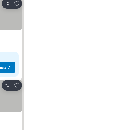
Adicionar aos favoritos
Partilhar
ços
Adicionar aos favoritos
Partilhar