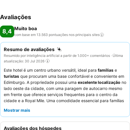
Avaliações
Muito boa
8,4
com base em 13.563 pontuações nos principais
sites
Resumo de avaliações
Resumido por inteligência artificial a partir de 1.000+ comentários · Última
atualização: 30 Jul 2026
Este hotel é um centro urbano versátil, ideal para
famílias
e
turistas
que procuram uma base confortável e conveniente em
Edimburgo. A propriedade possui uma
excelente localização
no
lado oeste da cidade, com uma paragem de autocarro mesmo
em frente que oferece serviços frequentes para o centro da
cidade e a Royal Mile. Uma comodidade essencial para famílias
é a
área de lazer infantil interior e exterior
dedicada. Os
Mostrar mais
hóspedes elogiam consistentemente os
funcionários
simpáticos e profissionais
e o
buffet de pequeno-almoço
variado e abundante
. Para uma estadia mais tranquila,
Avaliações dos hóspedes