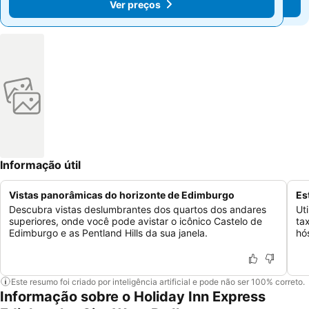
Ver preços
Ver preços
Informação útil
Vistas panorâmicas do horizonte de Edimburgo
Es
Descubra vistas deslumbrantes dos quartos dos andares
Ut
superiores, onde você pode avistar o icônico Castelo de
ta
Edimburgo e as Pentland Hills da sua janela.
hó
Este resumo foi criado por inteligência artificial e pode não ser 100% correto.
Informação sobre o Holiday Inn Express