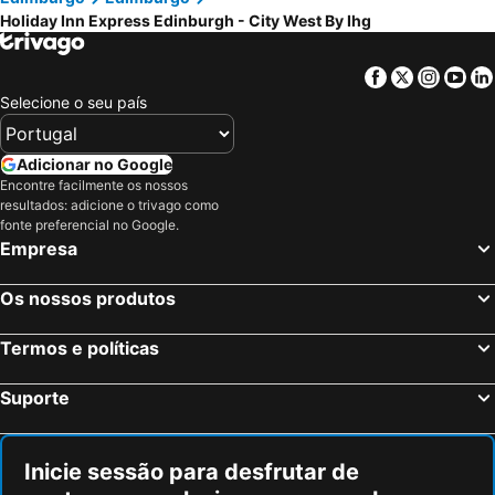
Holiday Inn Express Edinburgh - City West By Ihg
Facebook
Twitter
Insta
Yo
Selecione o seu país
Adicionar no Google
Encontre facilmente os nossos
resultados: adicione o trivago como
fonte preferencial no Google.
Empresa
Os nossos produtos
Termos e políticas
Suporte
Inicie sessão para desfrutar de