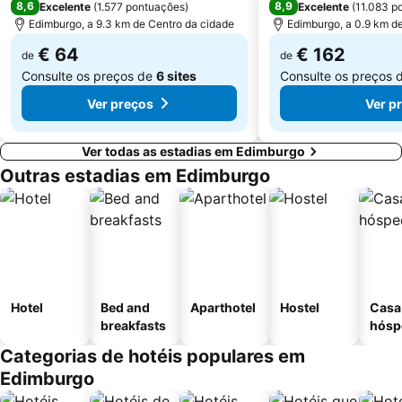
8,6
8,9
Excelente
(
1.577 pontuações
)
Excelente
(
11.083 p
Edimburgo, a 9.3 km de Centro da cidade
Edimburgo, a 0.9 km d
€ 64
€ 162
de
de
Consulte os preços de
6 sites
Consulte os preços 
Ver preços
Ver p
Ver todas as estadias em Edimburgo
Outras estadias em Edimburgo
Hotel
Bed and
Aparthotel
Hostel
Casa
breakfasts
hósp
Categorias de hotéis populares em
Edimburgo