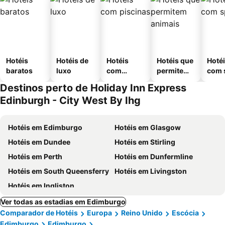
Hotéis
Hotéis de
Hotéis
Hotéis que
Hoté
baratos
luxo
com
permitem
com 
piscinas
animais
Destinos perto de Holiday Inn Express
Edinburgh - City West By Ihg
Hotéis em Edimburgo
Hotéis em Glasgow
Hotéis em Dundee
Hotéis em Stirling
Hotéis em Perth
Hotéis em Dunfermline
Hotéis em South Queensferry
Hotéis em Livingston
Hotéis em Ingliston
Ver todas as estadias em Edimburgo
Comparador de Hotéis
Europa
Reino Unido
Escócia
Edimburgo
Edimburgo