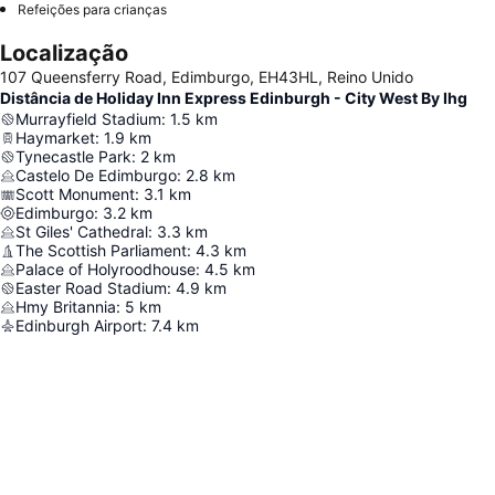
Refeições para crianças
Localização
107 Queensferry Road, Edimburgo, EH43HL, Reino Unido
Distância de Holiday Inn Express Edinburgh - City West By Ihg
Murrayfield Stadium
:
1.5
km
Haymarket
:
1.9
km
Tynecastle Park
:
2
km
Castelo De Edimburgo
:
2.8
km
Scott Monument
:
3.1
km
Edimburgo
:
3.2
km
St Giles' Cathedral
:
3.3
km
The Scottish Parliament
:
4.3
km
Palace of Holyroodhouse
:
4.5
km
Easter Road Stadium
:
4.9
km
Hmy Britannia
:
5
km
Edinburgh Airport
:
7.4
km