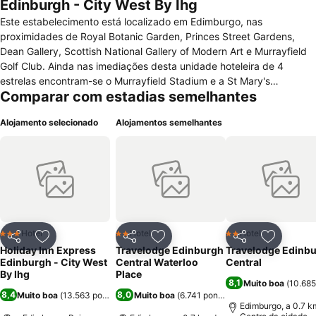
Edinburgh - City West By Ihg
Este estabelecimento está localizado em Edimburgo, nas
proximidades de Royal Botanic Garden, Princes Street Gardens,
Dean Gallery, Scottish National Gallery of Modern Art e Murrayfield
Golf Club. Ainda nas imediações desta unidade hoteleira de 4
estrelas encontram-se o Murrayfield Stadium e a St Mary's
Comparar com estadias semelhantes
Cathedral. O Hotel dispõe de acesso a internet, serviço de bar e
cafetaria, cofre, elevador, estacionamento, lavandaria, recepção 24
Alojamento selecionado
Alojamentos semelhantes
horas, restaurante, serviço de engraxadora automática e serviço de
quartos 24 horas. Centro financeiro e sala de reuniões e
conferências com equipamento audiovisual estão igualmente à
disposição assim como um jardim e um ginásio onde pode exercitar
o seu corpo. Este edifício está preparado para facilitar os acessos e
a devida acomodação a clientes com necessidades especiais. Os
quartos, para não fumadores, encontram-se equipados com acesso
a internet, aquecedor, ar condicionado, tv satélite e tv a cabo,
Hotel
Hotel
Hotel
3 Estrelas
2 Estrelas
2 Estrelas
Partilhar
Adicionar aos favoritos
Partilhar
Adicionar aos favoritos
Partilhar
Adicionar
cafeteira/máquina de café, ferro e tábua de engomar, janelas
Holiday Inn Express
Travelodge Edinburgh
Travelodge Edinb
insonorizadas e com abertura, consola de jogos, mesa de escritório,
Edinburgh - City West
Central Waterloo
Central
mini bar, quarto de banho com banheira, rádio despertador, secador
By Ihg
Place
8,1
Muito boa
(
10.685
de cabelo e telefone.
8,4
8,0
Muito boa
(
13.563 pontuações
Muito boa
)
(
6.741 pontuações
)
Edimburgo, a 0.7 k