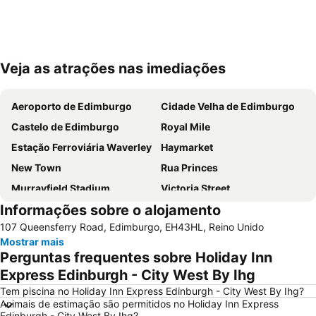
Veja as atrações nas imediações
Ampliar mapa
Aeroporto de Edimburgo
Cidade Velha de Edimburgo
Castelo de Edimburgo
Royal Mile
Estação Ferroviária Waverley
Haymarket
New Town
Rua Princes
Murrayfield Stadium
Victoria Street
Informações sobre o alojamento
Grassmarket
Galeria Nacional da Escócia
107 Queensferry Road, Edimburgo, EH43HL, Reino Unido
Museu Nacional da Escócia
Leith
Mostrar mais
City Art Centre
The Royal Mile Gallery
Perguntas frequentes sobre Holiday Inn
St James Quarter
Rosslyn Chapel
Express Edinburgh - City West By Ihg
The Witchery by the Castle
Edinburgh Park
Tem piscina no Holiday Inn Express Edinburgh - City West By Ihg?
Animais de estimação são permitidos no Holiday Inn Express
Stockbridge
Scott Monument
Edinburgh - City West By Ihg?