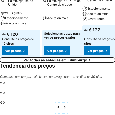
Centro da cidade
Edimburgo, Reino
Edimburgo, a 0.7 km de
Unido
Centro da cidade
Estacionamento
Wi-Fi grátis
Aceita animais
Estacionamento
Aceita animais
Restaurante
Aceita animais
€ 137
de
€ 120
Selecione as datas para
de
ver os preços exatos.
Consulte os preços de
Consulte os preços 
12 sites
sites
Ver preços
Ver preços
Ver preços
Ver todas as estadias em Edimburgo
Tendência dos preços
Com base nos preços mais baixos no trivago durante os últimos 30 dias
€ 0
€ 0
€ 0