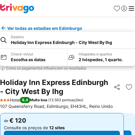
Favoritos
Iniciar
Me
Ver todas as estadias em Edimburgo
Destino
Holiday Inn Express Edinburgh - City West By Ihg
Check-in/out
Hóspedes e quartos
Escolha as datas
2 hóspedes, 1 quarto.
Como os pagamentos influenciam os resultados
Holiday Inn Express Edinburgh
- City West By Ihg
Partilhar
Ad
Hotel
8,4
Muito boa
(
13.563 pontuações
)
3 Estrelas
107 Queensferry Road, Edimburgo, EH43HL, Reino Unido
€ 120
€ 120
de
de
Consulte os preços de
12 sites
Consulte os preços de
12 sites