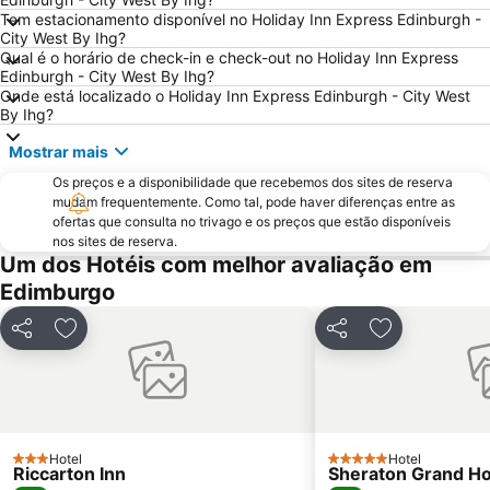
Tem estacionamento disponível no Holiday Inn Express Edinburgh -
Marchmont
Edinburgh Zoo
City West By Ihg?
Greyfriars Kirk
Cowgate
Qual é o horário de check-in e check-out no Holiday Inn Express
Edinburgh - City West By Ihg?
Holyrood Park
Braid Hills
Onde está localizado o Holiday Inn Express Edinburgh - City West
By Ihg?
Portobello
Dean Village
Davidson's Mains
EICC
Mostrar mais
Royal Botanic Garden Edinburgh
Rose Street
Os preços e a disponibilidade que recebemos dos sites de reserva
mudam frequentemente. Como tal, pode haver diferenças entre as
Edinburgh Dungeon
Edinburgh Marathon Festival
ofertas que consulta no trivago e os preços que estão disponíveis
nos sites de reserva.
University of Edinburgh
Morningside
Um dos Hotéis com melhor avaliação em
Royal Terrace Gardens
Ocean Terminal
Edimburgo
Currie
Gleneagles Golf Resort
Partilhar
Adicionar aos favoritos
Partilhar
Adicionar aos
Hotel
Hotel
3 Estrelas
5 Estrelas
Riccarton Inn
Sheraton Grand Ho