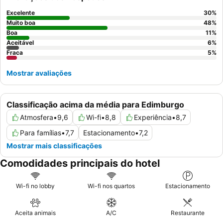
considere pedir um quarto virado para o jardim.
Excelente
30
%
Muito boa
48
%
Boa
11
%
Aceitável
6
%
Fraca
5
%
Mostrar avaliações
Classificação acima da média para Edimburgo
Atmosfera
•
9,6
Wi-fi
•
8,8
Experiência
•
8,7
Para famílias
•
7,7
Estacionamento
•
7,2
Mostrar mais classificações
Comodidades principais do hotel
Wi-fi no lobby
Wi-fi nos quartos
Estacionamento
Aceita animais
A/C
Restaurante