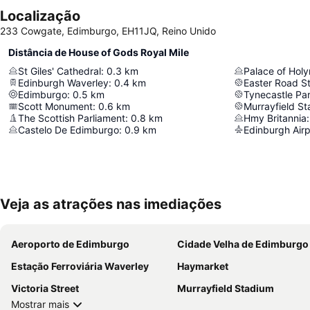
Localização
233 Cowgate, Edimburgo, EH11JQ, Reino Unido
Distância de House of Gods Royal Mile
St Giles' Cathedral
:
0.3
km
Palace of Hol
Edinburgh Waverley
:
0.4
km
Easter Road S
Edimburgo
:
0.5
km
Tynecastle Pa
Scott Monument
:
0.6
km
Murrayfield S
The Scottish Parliament
:
0.8
km
Hmy Britannia
:
Castelo De Edimburgo
:
0.9
km
Edinburgh Airp
Veja as atrações nas imediações
Aeroporto de Edimburgo
Cidade Velha de Edimburgo
Estação Ferroviária Waverley
Haymarket
Victoria Street
Murrayfield Stadium
Mostrar mais