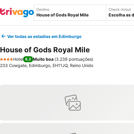
Destino
Check-in/out
Escolha as 
Ver todas as estadias em Edimburgo
House of Gods Royal Mile
Hotel
Muito boa
(
3.239 pontuações
)
8,2
4 Estrelas
233 Cowgate, Edimburgo, EH11JQ, Reino Unido