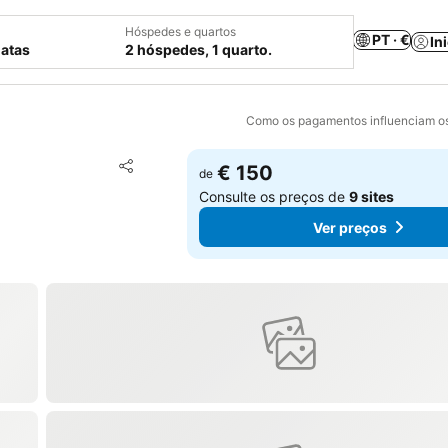
Hóspedes e quartos
PT · €
In
datas
2 hóspedes, 1 quarto.
Como os pagamentos influenciam os
Adicionar aos favoritos
€ 150
de
Partilhar
Consulte os preços de
9 sites
Ver preços