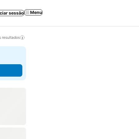
Menu
iciar sessão
 resultados