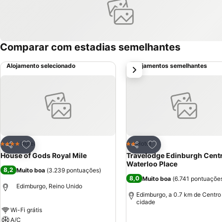
Comparar com estadias semelhantes
Alojamento selecionado
Alojamentos semelhantes
próximo
Adicionar aos favoritos
Adicionar aos favor
Hotel
Hotel
4 Estrelas
2 Estrelas
Partilhar
Partilhar
House of Gods Royal Mile
Travelodge Edinburgh Centr
Waterloo Place
8,2
Muito boa
(
3.239 pontuações
)
8,0
Muito boa
(
6.741 pontuaçõe
Edimburgo, Reino Unido
Edimburgo, a 0.7 km de Centro
cidade
Wi-Fi grátis
A/C