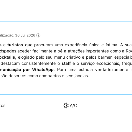
ualização: 30 Jul 2026
s
e
turistas
que procuram uma experiência única e íntima. A su
spedes aceder facilmente a pé a atrações importantes como a Roy
ocktails
, elogiado pelo seu menu criativo e pelos barmen especial
s destacam consistentemente o
staff
e o serviço excecionais, freq
omunicação por WhatsApp
. Para uma estadia verdadeiramente 
s são descritos como compactos e sem janelas.
tos
A/C