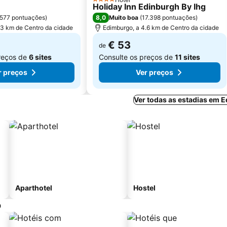
4 Estrelas
Holiday Inn Edinburgh By Ihg
8,0
.577 pontuações
)
Muito boa
(
17.398 pontuações
)
.3 km de Centro da cidade
Edimburgo, a 4.6 km de Centro da cidade
€ 53
de
reços de
6 sites
Consulte os preços de
11 sites
r preços
Ver preços
Ver todas as estadias em 
Aparthotel
Hostel
o