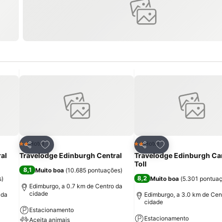
itos
Adicionar aos favoritos
Adicionar aos fav
Hotel
Hotel
2 Estrelas
2 Estrelas
Partilhar
Partilhar
al
Travelodge Edinburgh Central
Travelodge Edinburgh C
Toll
8,1
Muito boa
(
10.685 pontuações
)
8,2
s
)
Muito boa
(
5.301 pontua
Edimburgo, a 0.7 km de Centro da
cidade
 da
Edimburgo, a 3.0 km de Cen
cidade
Estacionamento
Estacionamento
Aceita animais