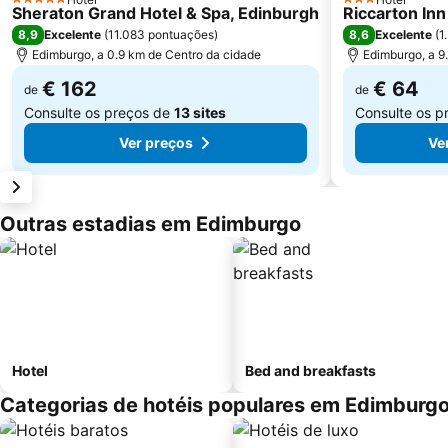
5 Estrelas
3 Estrelas
Sheraton Grand Hotel & Spa, Edinburgh
Riccarton Inn
8,9
8,6
Excelente
(
11.083 pontuações
)
Excelente
(
1
Edimburgo, a 0.9 km de Centro da cidade
Edimburgo, a 9
€ 162
€ 64
de
de
Consulte os preços de
13 sites
Consulte os p
Ver preços
Ve
Outras estadias em Edimburgo
Hotel
Bed and breakfasts
Categorias de hotéis populares em Edimburg