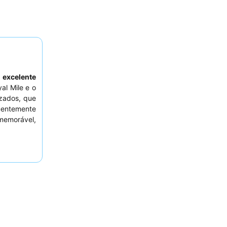
a
excelente
al Mile e o
izados, que
uentemente
memorável,