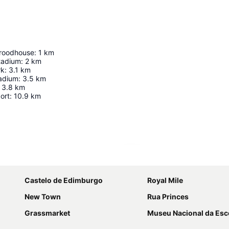
yroodhouse
:
1
km
tadium
:
2
km
rk
:
3.1
km
tadium
:
3.5
km
3.8
km
ort
:
10.9
km
Ampliar mapa
Castelo de Edimburgo
Royal Mile
New Town
Rua Princes
Grassmarket
Museu Nacional da Esc