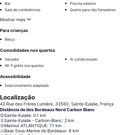
Bar
Piscina exterior
Sala de conferências
Quarto para não fumadores
Mostrar mais
Para crianças
Berço
Comodidades nos quartos
Secador
Ar condicionado
Wi-fi grátis nos quartos
Acessibilidade
Estacionamento adaptado
Localização
42 Rue des Frères Lumière, 33560, Sainte-Eulalie, França
Distância de ibis Bordeaux Nord Carbon Blanc
Sainte-Eulalie
:
0.1
km
Sainte-Eulalie - Carbon-Blanc
:
2
km
Matmut ATLANTIQUE
:
7.1
km
Base Sous-Marine de Bordeaux
:
8
km