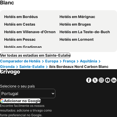
Blanc
Hotéis em Bordéus
Hotéis em Mérignac
Hotéis em Cestas
Hotéis em Bruges
Hotéis em Villenave-d'Ornon
Hotéis em La Teste-de-Buch
Hotéis em Pessac
Hotéis em Lormont
Hotéis em Gradignan
Ver todas as estadias em Sainte-Eulalie
Comparador de Hotéis
Europa
França
Aquitânia
Gironda
Sainte-Eulalie
ibis Bordeaux Nord Carbon Blanc
Facebook
Twitter
Insta
Yo
Selecione o seu país
Adicionar no Google
Encontre facilmente os nossos
resultados: adicione o trivago como
fonte preferencial no Google.