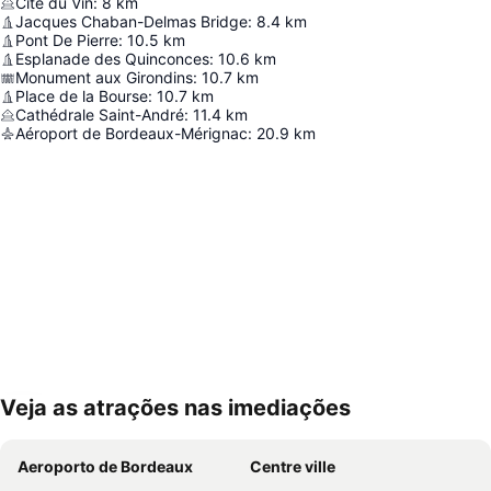
Cité du Vin
:
8
km
Jacques Chaban-Delmas Bridge
:
8.4
km
Pont De Pierre
:
10.5
km
Esplanade des Quinconces
:
10.6
km
Monument aux Girondins
:
10.7
km
Place de la Bourse
:
10.7
km
Cathédrale Saint-André
:
11.4
km
Aéroport de Bordeaux-Mérignac
:
20.9
km
Veja as atrações nas imediações
Ampliar mapa
Aeroporto de Bordeaux
Centre ville