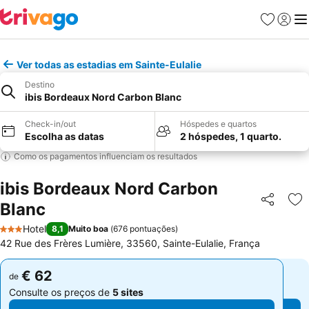
Favoritos
Iniciar
Me
Ver todas as estadias em Sainte-Eulalie
Destino
ibis Bordeaux Nord Carbon Blanc
Check-in/out
Hóspedes e quartos
Escolha as datas
2 hóspedes, 1 quarto.
Como os pagamentos influenciam os resultados
ibis Bordeaux Nord Carbon
Blanc
Partilhar
Ad
Hotel
8,1
Muito boa
(
676 pontuações
)
3 Estrelas
42 Rue des Frères Lumière, 33560, Sainte-Eulalie, França
€ 62
€ 62
de
de
Consulte os preços de
5 sites
Consulte os preços de
5 sites