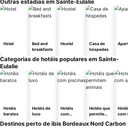
Outras estadias em Sainte-Eulalie
Hotel
Bed and
Hostel
Casa de
Apar
breakfasts
hóspedes
Categorias de hotéis populares em Sainte-
Eulalie
Hotéis
Hotéis de
Hotéis
Hotéis que
Hoté
baratos
luxo
com
permitem
com 
piscinas
animais
Destinos perto de ibis Bordeaux Nord Carbon