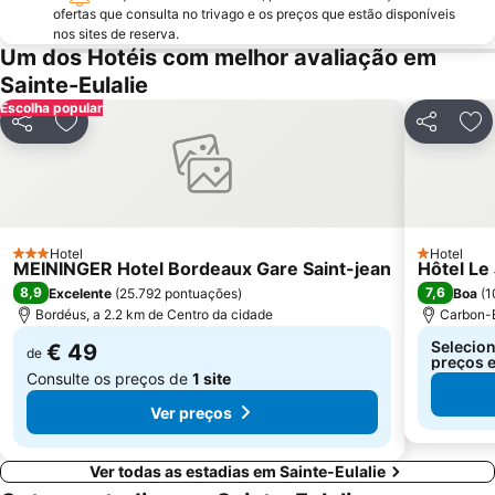
ofertas que consulta no trivago e os preços que estão disponíveis
nos sites de reserva.
Um dos Hotéis com melhor avaliação em
Sainte-Eulalie
Escolha popular
Partilhar
Adicionar aos favoritos
Partilhar
Adi
Hotel
Hotel
3 Estrelas
1 Estrelas
MEININGER Hotel Bordeaux Gare Saint-jean
Hôtel Le
8,9
7,6
Excelente
(
25.792 pontuações
)
Boa
(
1
Bordéus, a 2.2 km de Centro da cidade
Carbon-B
Selecion
€ 49
de
preços e
Consulte os preços de
1 site
Ver preços
Ver todas as estadias em Sainte-Eulalie