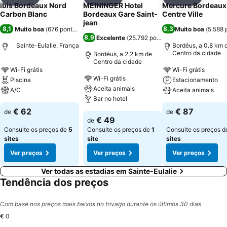
Partilhar
Adicionar aos favoritos
Partilhar
Adicionar aos favoritos
Partilhar
Adicionar
ibis Bordeaux Nord
MEININGER Hotel
Mercure Bordeaux
Carbon Blanc
Bordeaux Gare Saint-
Centre Ville
jean
8,1
8,3
Muito boa
(
676 pontuações
)
Muito boa
(
5.588 
8,9
Excelente
(
25.792 pontuações
)
Sainte-Eulalie, França
Bordéus, a 0.8 km 
Centro da cidade
Bordéus, a 2.2 km de
Centro da cidade
Wi-Fi grátis
Wi-Fi grátis
Wi-Fi grátis
Piscina
Estacionamento
Aceita animais
A/C
Aceita animais
Bar no hotel
€ 62
€ 87
de
de
€ 49
de
Consulte os preços de
5
Consulte os preços de
1
Consulte os preços 
sites
site
sites
Ver preços
Ver preços
Ver preços
Ver todas as estadias em Sainte-Eulalie
Tendência dos preços
Com base nos preços mais baixos no trivago durante os últimos 30 dias
€ 0