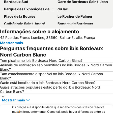
Bordeaux Sud
Gare de Bordeaux Saint-Jean
Parque des Exposições de Bordeaux-Lac
du lac
Place de la Bourse
Le Rocher de Palmer
Cathédrale Saint-André
Bondes de Bordeaux
Informações sobre o alojamento
Musée du Vin et du Négoce - Cellier des Chartrons
Parque Floral de Bordeaux-Lac
42 Rue des Frères Lumière, 33560, Sainte-Eulalie, França
Place des Quinconces
Rue Sainte-Catherine
Mostrar mais
Stade Chaban-Delmas
Bordeaux Maritime
Perguntas frequentes sobre ibis Bordeaux
Bois de Bordeaux
Halle des Chartrons
Nord Carbon Blanc
Grand Parc - Paul Doumer
CITY TOUR in an open top bus
Tem piscina no ibis Bordeaux Nord Carbon Blanc?
Animais de estimação são permitidos no ibis Bordeaux Nord Carbon
Basilique Saint-Michel
La Place Saint Michel
Blanc?
Tem estacionamento disponível no ibis Bordeaux Nord Carbon
St Michel - Nansouty - St Genès
Tribunal de Grande Instance de Bordeaux
Blanc?
Zoo de Bordeaux-Pessac
Ópera Nacional de Bordeaux
Onde está localizado o ibis Bordeaux Nord Carbon Blanc?
Quais atrações populares estão perto do ibis Bordeaux Nord
Maison du Vin de Saint-Emilion
Carbon Blanc?
Mostrar mais
Os preços e a disponibilidade que recebemos dos sites de reserva
mudam frequentemente. Como tal, pode haver diferenças entre as