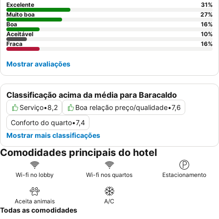
jardim.
Excelente
31
%
Muito boa
27
%
Boa
16
%
Aceitável
10
%
Fraca
16
%
Mostrar avaliações
Classificação acima da média para Baracaldo
Serviço
•
8,2
Boa relação preço/qualidade
•
7,6
Conforto do quarto
•
7,4
Mostrar mais classificações
Comodidades principais do hotel
Wi-fi no lobby
Wi-fi nos quartos
Estacionamento
Aceita animais
A/C
Todas as comodidades