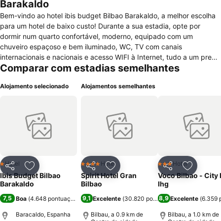
Barakaldo
Bem-vindo ao hotel ibis budget Bilbao Barakaldo, a melhor escolha
para um hotel de baixo custo! Durante a sua estadia, opte por
dormir num quarto confortável, moderno, equipado com um
chuveiro espaçoso e bem iluminado, WC, TV com canais
internacionais e nacionais e acesso WIFI à Internet, tudo a um preço
Comparar com estadias semelhantes
acessível. Comece o seu dia desfrutando de um pequeno-almoço
de bufete completo e equilibrado.
Alojamento selecionado
Alojamentos semelhantes
Hotel
Hotel
Hotel
1 Estrelas
4 Estrelas
3 Estrelas
Partilhar
Adicionar aos favoritos
Partilhar
Adicionar aos favoritos
Partilhar
Adicionar
Ibis Budget Bilbao
Spirit Hotel Gran
Voco Bilbao - City
Barakaldo
Bilbao
Ihg
7,5
9,1
8,9
Boa
(
4.648 pontuações
)
Excelente
(
30.820 pontuações
Excelente
)
(
6.359 
Baracaldo, Espanha
Bilbau, a 0.9 km de
Bilbau, a 1.0 km de