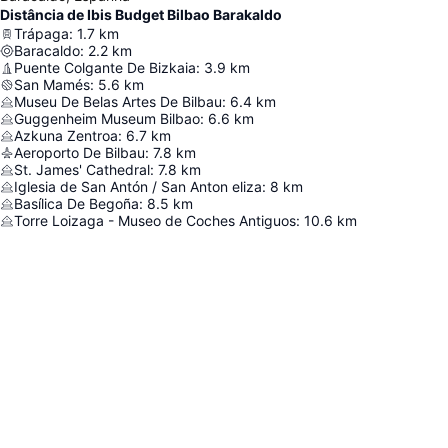
Distância de Ibis Budget Bilbao Barakaldo
Trápaga
:
1.7
km
Baracaldo
:
2.2
km
Puente Colgante De Bizkaia
:
3.9
km
San Mamés
:
5.6
km
Museu De Belas Artes De Bilbau
:
6.4
km
Guggenheim Museum Bilbao
:
6.6
km
Azkuna Zentroa
:
6.7
km
Aeroporto De Bilbau
:
7.8
km
St. James' Cathedral
:
7.8
km
Iglesia de San Antón / San Anton eliza
:
8
km
Basílica De Begoña
:
8.5
km
Torre Loizaga - Museo de Coches Antiguos
:
10.6
km