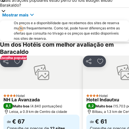
Quais atrações populares estão perto do Ibis Budget Bilbao
Uríbarri
Teatro Arriaga
Barakaldo?
Miribilla
Plaza Nueva
Mostrar mais
Catedral de Santiago
La Arena
Os preços e a disponibilidade que recebemos dos sites de reserva
Puebla Vieja de Castro Urdiales
Los Barcos
mudam frequentemente. Como tal, pode haver diferenças entre as
ofertas que consulta no trivago e os preços que estão disponíveis
Umore Azoka
Arangoiti
nos sites de reserva.
Parque Dona Casilda
Museu de Belas Artes
Um dos Hotéis com melhor avaliação em
Baracaldo
Avenida Basagoiti
Amézola
Escolha popular
Algorta
Plaza de Toros Vista Alegre
Partilhar
Adicionar aos favoritos
Partilhar
Adicionar aos
Albia Gardens
Matico-Ciudad Jardín
Plaza Biribila
Parque Europa
de Gorliz
El Berrón
Iglesia de San Pedro de Tabira
Hotel
Hotel
4 Estrelas
4 Estrelas
NH La Avanzada
Hotel Indautxu
8,1
8,2
Muito boa
(
4.840 pontuações
)
Muito boa
(
15.703 p
Leioa, a 0.9 km de Centro da cidade
Bilbau, a 1.3 km de Ce
€ 67
€ 61
de
de
Consulte os preços de
12 sites
Consulte os preços 