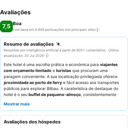
Avaliações
Boa
7,5
com base em 4.648 pontuações nos principais
sites
Resumo de avaliações
Resumido por inteligência artificial a partir de 600+ comentários · Última
atualização: 30 Jul 2026
Este hotel é uma escolha prática e económica para
viajantes
com orçamento limitado
e
turistas
que procuram uma
paragem conveniente. A sua localização privilegiada oferece
proximidade ao porto de ferry
e fácil acesso aos transportes
públicos para explorar Bilbau. A caraterística de destaque do
hotel é o seu
buffet de pequeno-almoço
, consistentemente
elogiado, que oferece uma seleção variada e fresca
Mostrar mais
diariamente. Os hóspedes elogiam consistentemente os
funcionários do hotel
pela sua simpatia excecional e
disponibilidade para ajudar. Para uma experiência mais
Avaliações dos hóspedes
tranquila, os hóspedes devem solicitar um quarto virado para o