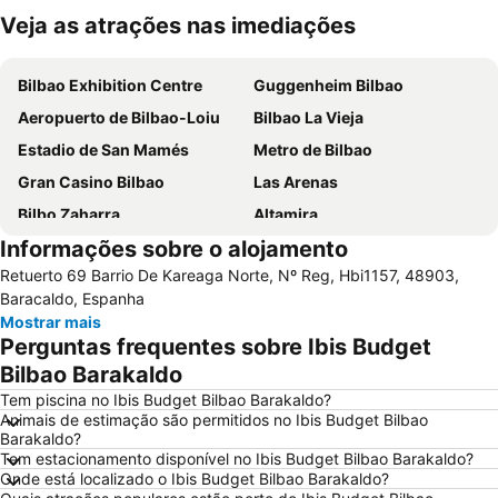
Veja as atrações nas imediações
Ampliar mapa
Bilbao Exhibition Centre
Guggenheim Bilbao
Aeropuerto de Bilbao-Loiu
Bilbao La Vieja
Estadio de San Mamés
Metro de Bilbao
Gran Casino Bilbao
Las Arenas
Bilbo Zaharra
Altamira
Informações sobre o alojamento
Passeio do Arenal
Bilbao BBK Live
Retuerto 69 Barrio De Kareaga Norte, Nº Reg, Hbi1157, 48903,
San Juan de Gaztelugatxe
Zorroza
Baracaldo, Espanha
A los hermanos Tonetti
Abando Indalecio Prieto Geltokia
Mostrar mais
Perguntas frequentes sobre Ibis Budget
Zubiarte
Gran Vía
Bilbao Barakaldo
Ibarrekolanda
Termibus
Tem piscina no Ibis Budget Bilbao Barakaldo?
Megapark
Iglesia de la Sagrada Familia
Animais de estimação são permitidos no Ibis Budget Bilbao
Barakaldo?
Churruca
Puerto deportivo El Abra-Getxo
Tem estacionamento disponível no Ibis Budget Bilbao Barakaldo?
Abandoko Done Bikendi Martiriaren eliza
Tranvía
Onde está localizado o Ibis Budget Bilbao Barakaldo?