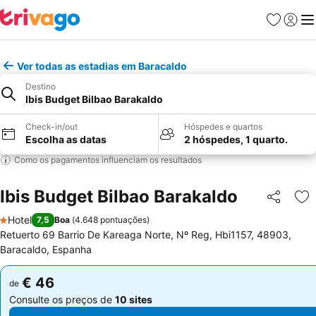
Favoritos
Iniciar
Me
Ver todas as estadias em Baracaldo
Destino
Ibis Budget Bilbao Barakaldo
Check-in/out
Hóspedes e quartos
Escolha as datas
2 hóspedes, 1 quarto.
Como os pagamentos influenciam os resultados
Ibis Budget Bilbao Barakaldo
Partilhar
Ad
Hotel
7,5
Boa
(
4.648 pontuações
)
1 Estrelas
Retuerto 69 Barrio De Kareaga Norte, Nº Reg, Hbi1157, 48903,
Baracaldo, Espanha
€ 46
€ 46
de
de
Consulte os preços de
10 sites
Consulte os preços de
10 sites