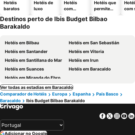
Hotéis
Hotéis de
Hotéis
Hotéis que
Hoté
baratos
luxo
com
permitem
com 
piscinas
animais
Destinos perto de Ibis Budget Bilbao
Barakaldo
Hotéis em Bilbau
Hotéis em San Sebastián
Hotéis em Santander
Hotéis em Vitoria
Hotéis em Santillana do Mar
Hotéis em Irun
Hotéis em Suances
Hotéis em Baracaldo
Hotéis em Miranda do Ebro
Ver todas as estadias em Baracaldo
Comparador de Hotéis
Europa
Espanha
País Basco
Baracaldo
Ibis Budget Bilbao Barakaldo
Facebook
Twitter
Insta
Yo
Adicionar no Google