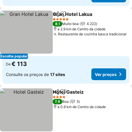
Gran Hotel Lakua
Partilhar
Adicionar aos favoritos
5 Estrelas
8,1
Muito boa
4.222
a 2.9 km de Centro da cidade
Restaurante de cozinha basca tradicional
Escolha popular
€ 113
De
Consulte os preços de
17 sites
Ver preços
Hotel Gasteiz
Partilhar
Adicionar aos favoritos
4 Estrelas
7,9
Boa
5
a 0.9 km de Centro da cidade