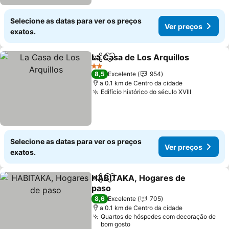
Selecione as datas para ver os preços
Ver preços
exatos.
La Casa de Los Arquillos
Partilhar
Adicionar aos favoritos
2 Estrelas
8,5
Excelente
954
a 0.1 km de Centro da cidade
Edifício histórico do século XVIII
Selecione as datas para ver os preços
Ver preços
exatos.
HABITAKA, Hogares de
Partilhar
Adicionar aos favoritos
paso
8,6
Excelente
705
a 0.1 km de Centro da cidade
Quartos de hóspedes com decoração de
bom gosto