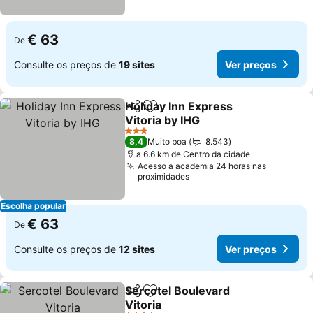
€ 63
De
Consulte os preços de
19 sites
Ver preços
Holiday Inn Express
Partilhar
Adicionar aos favoritos
Vitoria by IHG
3 Estrelas
8,4
Muito boa
8.543
a 6.6 km de Centro da cidade
Acesso a academia 24 horas nas
proximidades
Escolha popular
€ 63
De
Consulte os preços de
12 sites
Ver preços
Sercotel Boulevard
Partilhar
Adicionar aos favoritos
Vitoria