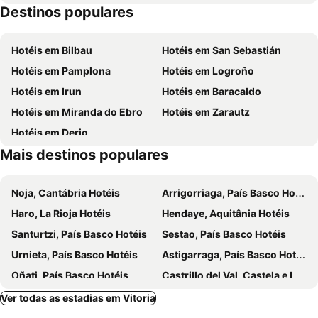
Destinos populares
Vitoria Airport
Postas
Gazalbide
Iglesia de la Sagrada Familia
Hotéis em Bilbau
Hotéis em San Sebastián
Ensanche
Lovaina
Hotéis em Pamplona
Hotéis em Logroño
Tranvía
Santiago
Hotéis em Irun
Hotéis em Baracaldo
Zabalgana
Puente de San Juan de Ortega
Hotéis em Miranda do Ebro
Hotéis em Zarautz
Feria Internacional El Arte de la Cerveza Sana
Lakua
Hotéis em Derio
Coronación
Ariznavarra
Mais destinos populares
Los Arquillos
Nacedero del Urederra
El Pilar
Museo de La Rioja
Noja, Cantábria Hotéis
Arrigorriaga, País Basco Hotéis
Parque Natural de Valderejo
Estación de Autobuses
Haro, La Rioja Hotéis
Hendaye, Aquitânia Hotéis
Parque del Ebro
Santiagos
Santurtzi, País Basco Hotéis
Sestao, País Basco Hotéis
Urnieta, País Basco Hotéis
Astigarraga, País Basco Hotéis
Oñati, País Basco Hotéis
Castrillo del Val, Castela e Leão Hotéis
Lasarte, País Basco Hotéis
Urrugne, Aquitânia Hotéis
Ver todas as estadias em Vitoria
Castro Urdiales, Cantábria Hotéis
Hondarribia, País Basco Hotéis