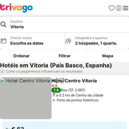
Favoritos
Iniciar
Me
Destino
Vitoria
Check-in/out
Hóspedes e quartos
Escolha as datas
2 hóspedes, 1 quarto.
Ordenar
Filtrar
Mapa
Hotéis em Vitoria (País Basco, Espanha)
Como os pagamentos influenciam os resultados
Hotel Centro Vitoria
Partilhar
Adicionar aos favoritos
2 Estrelas
7,8
Boa
3.997
a 0.2 km de Centro da cidade
Perto de pontos históricos