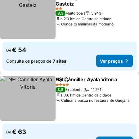
Partilhar
Adicionar aos favoritos
Gasteiz
2 Estrelas
8,3
Muito boa
5.943
a 2.0 km de Centro da cidade
Conceito minimalista moderno
€ 54
De
Consulte os preços de
7 sites
Ver preços
NH Canciller Ayala Vitoria
Partilhar
Adicionar aos favoritos
4 Estrelas
8,5
Excelente
11.271
a 0.6 km de Centro da cidade
Culinária basca no restaurante Quejana
€ 63
De