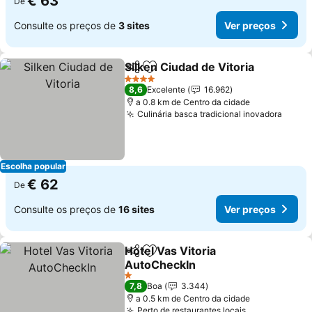
€ 63
De
Consulte os preços de
3 sites
Ver preços
Silken Ciudad de Vitoria
Partilhar
Adicionar aos favoritos
4 Estrelas
8,6
Excelente
16.962
a 0.8 km de Centro da cidade
Culinária basca tradicional inovadora
Escolha popular
€ 62
De
Consulte os preços de
16 sites
Ver preços
Hotel Vas Vitoria
Partilhar
Adicionar aos favoritos
AutoCheckIn
1 Estrelas
7,8
Boa
3.344
a 0.5 km de Centro da cidade
Perto de restaurantes locais