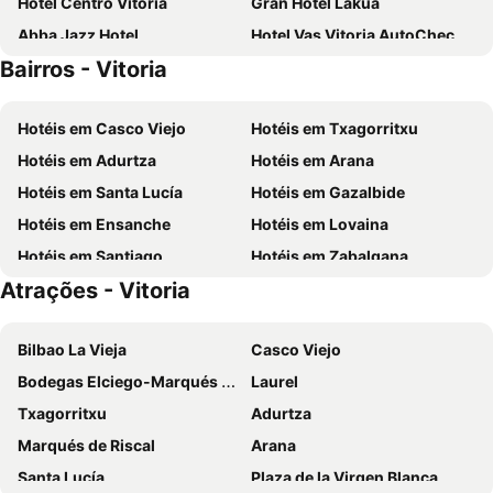
Hotel Centro Vitoria
Gran Hotel Lakua
Abba Jazz Hotel
Hotel Vas Vitoria AutoCheckIn
Bairros - Vitoria
Hotel Ruta de Europa
Parador De Argomaniz
Hotel Gasteiz
Arganzón Plaza
Hotéis em Casco Viejo
Hotéis em Txagorritxu
Gobeo Park
Hostel el jardin
Hotéis em Adurtza
Hotéis em Arana
Hotel Palacio de Elorriaga
Hotel Arts-Gasteiz
Hotéis em Santa Lucía
Hotéis em Gazalbide
Hotel Araba
IRAIPE Gorbea Auto Check-in
Hotéis em Ensanche
Hotéis em Lovaina
Hotel Dato
Duque de Wellington
Hotéis em Santiago
Hotéis em Zabalgana
Dato 2
Hotel Hito
Atrações - Vitoria
Hotéis em Ariznavarra
Hotéis em Abetxuko
La Casa de Los Arquillos
HABITAKA, Hogares de paso
Hotel Nagusi
La Casa del Patrón
Bilbao La Vieja
Casco Viejo
Agroturismo Abaienea
Habitaciones Javier LVI 0006
Bodegas Elciego-Marqués de Riscal
Laurel
Hotel Palacio De Luko
El Coto Hotel Restaurante
Txagorritxu
Adurtza
NIREA HOTEL
Hotel Amarica
Marqués de Riscal
Arana
Pension Araba
Hotel Haritz Ondo
Santa Lucía
Plaza de la Virgen Blanca
Gorosarri