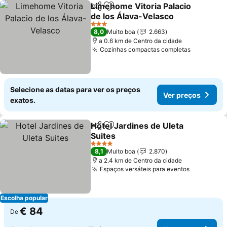
Limehome Vitoria Palacio
Partilhar
Adicionar aos favoritos
de los Álava-Velasco
3 Estrelas
8,0
Muito boa
2.663
a 0.6 km de Centro da cidade
Cozinhas compactas completas
Selecione as datas para ver os preços
Ver preços
exatos.
Hotel Jardines de Uleta
Partilhar
Adicionar aos favoritos
Suites
4 Estrelas
8,1
Muito boa
2.870
a 2.4 km de Centro da cidade
Espaços versáteis para eventos
Escolha popular
€ 84
De