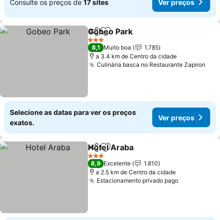
Consulte os preços de
17 sites
Ver preços
Gobeo Park
Partilhar
Adicionar aos favoritos
3 Estrelas
8,1
Muito boa
1.785
a 3.4 km de Centro da cidade
Culinária basca no Restaurante Zapiron
Selecione as datas para ver os preços
Ver preços
exatos.
Hotel Araba
Partilhar
Adicionar aos favoritos
3 Estrelas
8,9
Excelente
1.810
a 2.5 km de Centro da cidade
Estacionamento privado pago