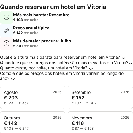
mento
Quando reservar um hotel em Vitoria
Mês mais barato: Dezembro
€ 108
por noite
Preço anual típico
€ 142
por noite
Mês de maior procura: Julho
€ 501
por noite
Perguntas Frequentes sobre Vitoria
Qual é a altura mais barata para reservar um hotel em Vitoria?
Quando é que os preços dos hotéis são mais elevados em Vitoria?
Quanto custa, por noite, um hotel em Vitoria?
Como é que os preços dos hotéis em Vitoria variam ao longo do
ano?
Agosto
2026
Setembro
2026
€ 203
€ 152
€ 123
—
€ 357
€ 102
—
€ 302
Outubro
2026
Novembro
2026
€ 143
€ 116
€ 103
—
€ 247
€ 87
—
€ 198