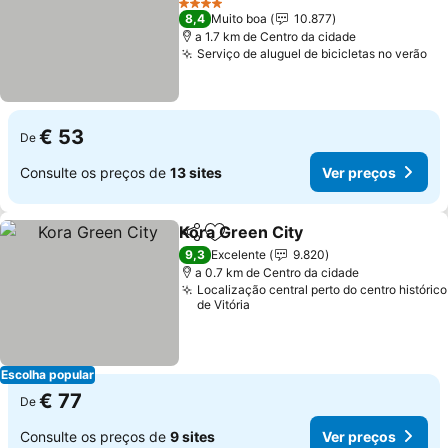
4 Estrelas
8,4
Muito boa
10.877
a 1.7 km de Centro da cidade
Serviço de aluguel de bicicletas no verão
€ 53
De
Consulte os preços de
13 sites
Ver preços
Kora Green City
Partilhar
Adicionar aos favoritos
9,3
Excelente
9.820
a 0.7 km de Centro da cidade
Localização central perto do centro histórico
de Vitória
Escolha popular
€ 77
De
Consulte os preços de
9 sites
Ver preços