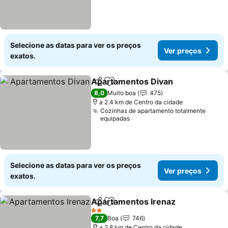
Selecione as datas para ver os preços
Ver preços
exatos.
Apartamentos Divan
Partilhar
Adicionar aos favoritos
8,0
Muito boa
475
a 2.4 km de Centro da cidade
Cozinhas de apartamento totalmente
equipadas
Selecione as datas para ver os preços
Ver preços
exatos.
Apartamentos Irenaz
Partilhar
Adicionar aos favoritos
2 Estrelas
7,7
Boa
746
a 2.8 km de Centro da cidade