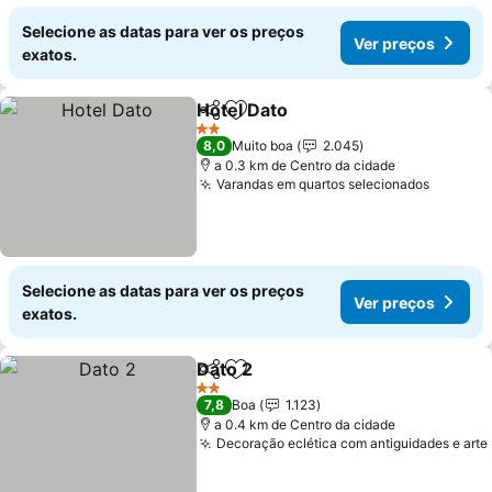
Selecione as datas para ver os preços
Ver preços
exatos.
Hotel Dato
Partilhar
Adicionar aos favoritos
2 Estrelas
8,0
Muito boa
2.045
a 0.3 km de Centro da cidade
Varandas em quartos selecionados
Selecione as datas para ver os preços
Ver preços
exatos.
Dato 2
Partilhar
Adicionar aos favoritos
2 Estrelas
7,8
Boa
1.123
a 0.4 km de Centro da cidade
Decoração eclética com antiguidades e arte