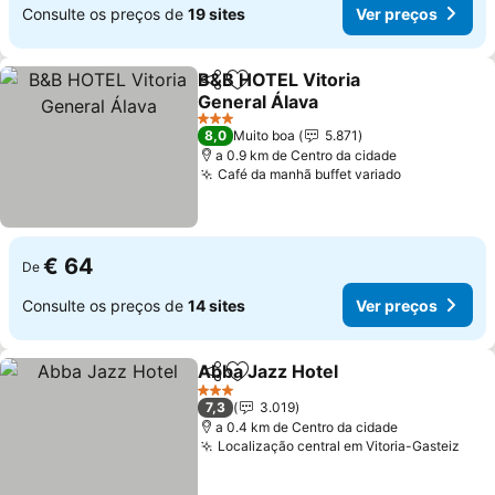
Consulte os preços de
19 sites
Ver preços
B&B HOTEL Vitoria
Partilhar
Adicionar aos favoritos
General Álava
3 Estrelas
8,0
Muito boa
5.871
a 0.9 km de Centro da cidade
Café da manhã buffet variado
€ 64
De
Consulte os preços de
14 sites
Ver preços
Abba Jazz Hotel
Partilhar
Adicionar aos favoritos
3 Estrelas
7,3
3.019
a 0.4 km de Centro da cidade
Localização central em Vitoria-Gasteiz