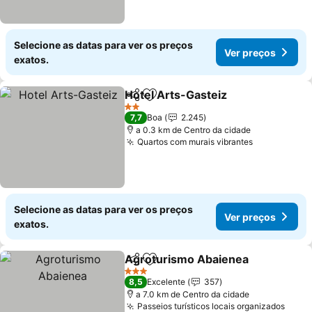
Selecione as datas para ver os preços
Ver preços
exatos.
Hotel Arts-Gasteiz
Partilhar
Adicionar aos favoritos
2 Estrelas
7,7
Boa
2.245
a 0.3 km de Centro da cidade
Quartos com murais vibrantes
Selecione as datas para ver os preços
Ver preços
exatos.
Agroturismo Abaienea
Partilhar
Adicionar aos favoritos
3 Estrelas
8,5
Excelente
357
a 7.0 km de Centro da cidade
Passeios turísticos locais organizados