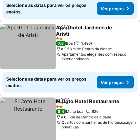
Selecione as datas para ver os preços
Ver preços
exatos.
Aparthotel Jardines de
Partilhar
Adicionar aos favoritos
Aristi
2 Estrelas
7,8
Boa
1.496
a 2.5 km de Centro da cidade
Apartamentos elegantes com espaço
exterior privado
Selecione as datas para ver os preços
Ver preços
exatos.
El Coto Hotel Restaurante
Partilhar
Adicionar aos favoritos
2 Estrelas
8,4
Muito boa
926
a 6.1 km de Centro da cidade
Quartos com banheiras de hidromassagem
privativas