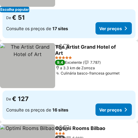
Escolha popular
€ 51
De
Consulte os preços de
17 sites
Ver preços
The Artist Grand Hotel of
Partilhar
Adicionar aos favoritos
Art
5 Estrelas
9,4
Excelente
7.787
a 3.3 km de Zorroza
Culinária basco-francesa gourmet
€ 127
De
Consulte os preços de
16 sites
Ver preços
Optimi Rooms Bilbao
Partilhar
Adicionar aos favoritos
3 Estrelas