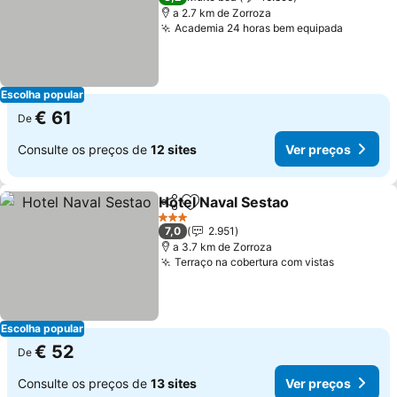
a 2.7 km de Zorroza
Academia 24 horas bem equipada
Escolha popular
€ 61
De
Consulte os preços de
12 sites
Ver preços
Hotel Naval Sestao
Partilhar
Adicionar aos favoritos
3 Estrelas
7,0
2.951
a 3.7 km de Zorroza
Terraço na cobertura com vistas
Escolha popular
€ 52
De
Consulte os preços de
13 sites
Ver preços