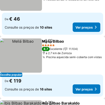
€ 46
De
Consulte os preços de
10 sites
Ver preços
Meliá Bilbao
Partilhar
Adicionar aos favoritos
5 Estrelas
8,7
Excelente
11.104
a 2.7 km de Zorroza
Piscina aquecida semi-coberta com vistas
Escolha popular
€ 119
De
Consulte os preços de
16 sites
Ver preços
ibis Bilbao Barakaldo