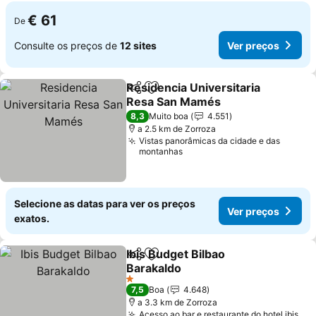
€ 61
De
Consulte os preços de
12 sites
Ver preços
Residencia Universitaria
Partilhar
Adicionar aos favoritos
Resa San Mamés
8,3
Muito boa
4.551
a 2.5 km de Zorroza
Vistas panorâmicas da cidade e das
montanhas
Selecione as datas para ver os preços
Ver preços
exatos.
Ibis Budget Bilbao
Partilhar
Adicionar aos favoritos
Barakaldo
1 Estrelas
7,5
Boa
4.648
a 3.3 km de Zorroza
Acesso ao bar e restaurante do hotel ibis