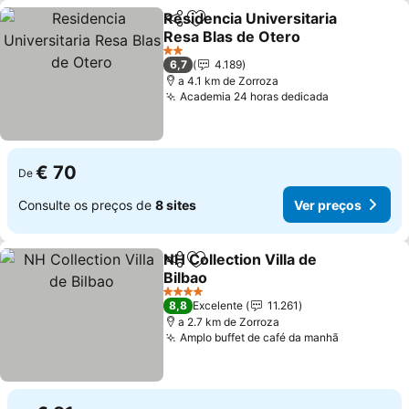
Residencia Universitaria
Partilhar
Adicionar aos favoritos
Resa Blas de Otero
2 Estrelas
6,7
4.189
a 4.1 km de Zorroza
Academia 24 horas dedicada
€ 70
De
Consulte os preços de
8 sites
Ver preços
NH Collection Villa de
Partilhar
Adicionar aos favoritos
Bilbao
4 Estrelas
8,8
Excelente
11.261
a 2.7 km de Zorroza
Amplo buffet de café da manhã