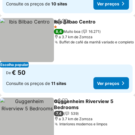
Consulte os preços de
10 sites
Ver preços
Ibis Bilbao Centro
Partilhar
Adicionar aos favoritos
1 Estrelas
8,4
Muito boa
16.271
a 3.7 km de Zorroza
Buffet de café da manhã variado e completo
Escolha popular
€ 50
De
Consulte os preços de
11 sites
Ver preços
Guggenheim Riverview 5
Partilhar
Adicionar aos favoritos
Bedrooms
7,4
539
a 3.7 km de Zorroza
Interiores modernos e limpos