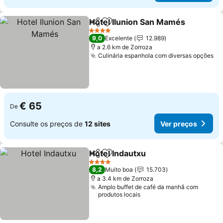
Hotel Ilunion San Mamés
Partilhar
Adicionar aos favoritos
4 Estrelas
9,0
Excelente
12.989
a 2.6 km de Zorroza
Culinária espanhola com diversas opções
€ 65
De
Consulte os preços de
12 sites
Ver preços
Hotel Indautxu
Partilhar
Adicionar aos favoritos
4 Estrelas
8,2
Muito boa
15.703
a 3.4 km de Zorroza
Amplo buffet de café da manhã com
produtos locais