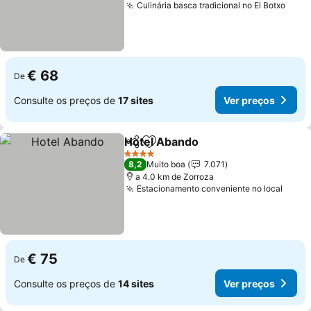
Culinária basca tradicional no El Botxo
€ 68
De
Consulte os preços de
17 sites
Ver preços
Hotel Abando
Partilhar
Adicionar aos favoritos
4 Estrelas
8,2
Muito boa
7.071
a 4.0 km de Zorroza
Estacionamento conveniente no local
€ 75
De
Consulte os preços de
14 sites
Ver preços