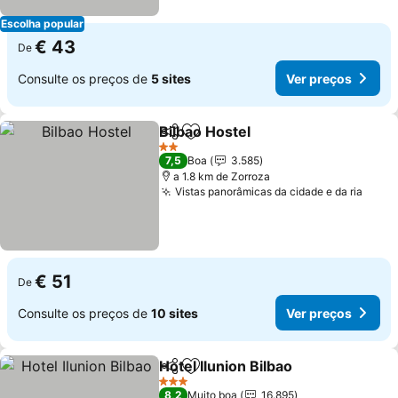
Escolha popular
€ 43
De
Consulte os preços de
5 sites
Ver preços
Bilbao Hostel
Partilhar
Adicionar aos favoritos
2 Estrelas
7,5
Boa
3.585
a 1.8 km de Zorroza
Vistas panorâmicas da cidade e da ria
€ 51
De
Consulte os preços de
10 sites
Ver preços
Hotel Ilunion Bilbao
Partilhar
Adicionar aos favoritos
3 Estrelas
8,2
Muito boa
16.895