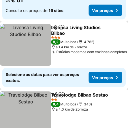
€ 61
De
Consulte os preços de
16 sites
Ver preços
Livensa Living Studios
Partilhar
Adicionar aos favoritos
Bilbao
3 Estrelas
8,2
Muito boa
4.782
a 1.4 km de Zorroza
Estúdios modernos com cozinhas completas
Selecione as datas para ver os preços
Ver preços
exatos.
Travelodge Bilbao Sestao
Partilhar
Adicionar aos favoritos
2 Estrelas
8,4
Muito boa
343
a 4.0 km de Zorroza