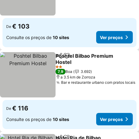
€ 103
De
Consulte os preços de
10 sites
Ver preços
Poshtel Bilbao Premium
Partilhar
Adicionar aos favoritos
Hostel
2 Estrelas
7,9
Boa
3.692
a 3.5 km de Zorroza
Bar e restaurante urbano com pratos locais
€ 116
De
Consulte os preços de
10 sites
Ver preços
Hotel Ria de Bilbao