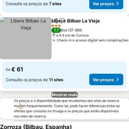
Consulte os preços de
7 sites
Ver preços
Líbere Bilbao La Vieja
Partilhar
Adicionar aos favoritos
3 Estrelas
7,7
Boa
889
a 4.4 km de Zorroza
Check-in e acesso digital sem complicações
€ 61
De
Consulte os preços de
11 sites
Ver preços
Mostrar mais
Os preços e a disponibilidade que recebemos dos sites de reserva
mudam frequentemente. Como tal, pode haver diferenças entre as
ofertas que consulta no trivago e os preços que estão disponíveis
nos sites de reserva.
Zorroza (Bilbau, Espanha)