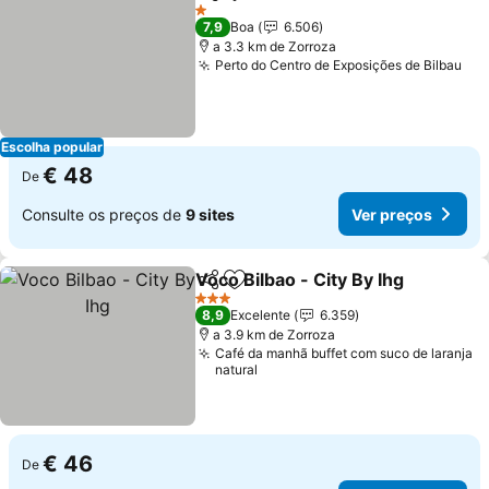
Partilhar
Adicionar aos favoritos
1 Estrelas
7,9
Boa
6.506
a 3.3 km de Zorroza
Perto do Centro de Exposições de Bilbau
Escolha popular
€ 48
De
Consulte os preços de
9 sites
Ver preços
Voco Bilbao - City By Ihg
Partilhar
Adicionar aos favoritos
3 Estrelas
8,9
Excelente
6.359
a 3.9 km de Zorroza
Café da manhã buffet com suco de laranja
natural
€ 46
De