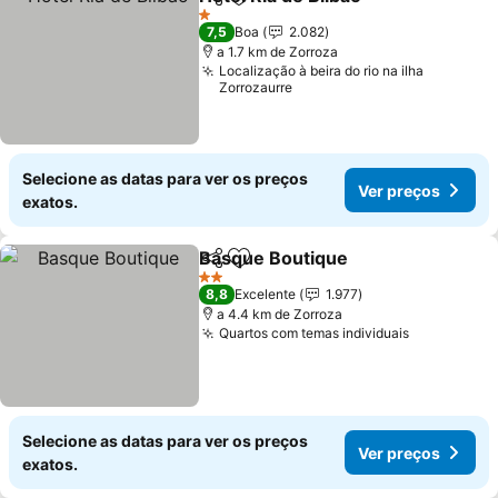
Partilhar
Adicionar aos favoritos
1 Estrelas
7,5
Boa
2.082
a 1.7 km de Zorroza
Localização à beira do rio na ilha
Zorrozaurre
Selecione as datas para ver os preços
Ver preços
exatos.
Basque Boutique
Partilhar
Adicionar aos favoritos
2 Estrelas
8,8
Excelente
1.977
a 4.4 km de Zorroza
Quartos com temas individuais
Selecione as datas para ver os preços
Ver preços
exatos.