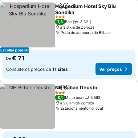
Hospedium Hotel Sky Blu
Partilhar
Adicionar aos favoritos
Sondika
3 Estrelas
7,8
Boa
3.321
a 3.6 km de Zorroza
Perto do aeroporto de Bilbao
Escolha popular
€ 71
De
Consulte os preços de
11 sites
Ver preços
NH Bilbao Deusto
Partilhar
Adicionar aos favoritos
3 Estrelas
8,1
Muito boa
5.563
a 2.6 km de Zorroza
Estacionamento no local