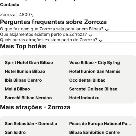
Contacto
Zorroza
,
48007
,
Perguntas frequentes sobre Zorroza
O que faz com que Zorroza seja popular em Bilbau?
Que alojamentos existem perto de Zorroza?
Quais outras atrações existem perto de Zorroza?
Mais Top hotéis
Spirit Hotel Gran Bilbao
Voco Bilbao - City By Ihg
Hotel Ilunion Bilbao
Hotel Ilunion San Mamés
Ibis Bilbao Centro
Occidental Bilbao
Meliá Bilbao
Sercotel Coliseo Bilbao
Barceló Bilbao Nervión
Hotel Indautxu
Mais atrações - Zorroza
Mercure Bilbao Jardines De Albia
Residencia Universitaria Resa Blas de Otero
NYX Hotel Bilbao by Leonardo Hotels
Sercotel Ayala
San Sebastián - Donostia
Picos de Europa National Park
Sercotel Arenal Bilbao
Holiday Inn Express Bilbao By Ihg
San Isidro
Bilbao Exhibition Centre
Hesperia Bilbao
Hotel Puerta de Bilbao