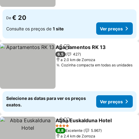
€ 20
De
Consulte os preços de
1 site
Ver preços
Apartamentos RK 13
Partilhar
Adicionar aos favoritos
6,5
427
a 2.0 km de Zorroza
Cozinha compacta em todas as unidades
Selecione as datas para ver os preços
Ver preços
exatos.
Abba Euskalduna Hotel
Partilhar
Adicionar aos favoritos
4 Estrelas
8,8
Excelente
5.967
a 2.4 km de Zorroza