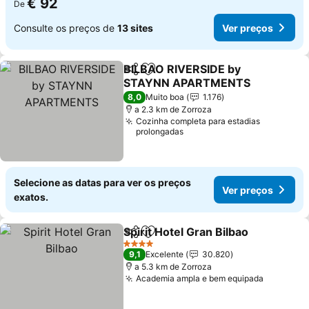
€ 92
De
Consulte os preços de
13 sites
Ver preços
BILBAO RIVERSIDE by
Partilhar
Adicionar aos favoritos
STAYNN APARTMENTS
8,0
Muito boa
1.176
a 2.3 km de Zorroza
Cozinha completa para estadias
prolongadas
Selecione as datas para ver os preços
Ver preços
exatos.
Spirit Hotel Gran Bilbao
Partilhar
Adicionar aos favoritos
4 Estrelas
9,1
Excelente
30.820
a 5.3 km de Zorroza
Academia ampla e bem equipada