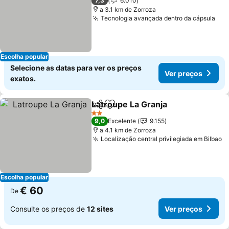
7,3
6.010
a 3.1 km de Zorroza
Tecnologia avançada dentro da cápsula
Escolha popular
Selecione as datas para ver os preços
Ver preços
exatos.
Latroupe La Granja
Partilhar
Adicionar aos favoritos
2 Estrelas
9,0
Excelente
9.155
a 4.1 km de Zorroza
Localização central privilegiada em Bilbao
Escolha popular
€ 60
De
Consulte os preços de
12 sites
Ver preços