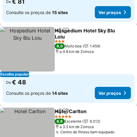
€ 81
De
Consulte os preços de
15 sites
Ver preços
Hospedium Hotel Sky Blu
Partilhar
Adicionar aos favoritos
Loiu
3 Estrelas
8,0
Muito boa
1.459
a 4.8 km de Zorroza
Escolha popular
€ 48
De
Consulte os preços de
14 sites
Ver preços
Hotel Carlton
Partilhar
Adicionar aos favoritos
5 Estrelas
8,8
Excelente
9.312
a 3.5 km de Zorroza
Centro de fitness bem equipado