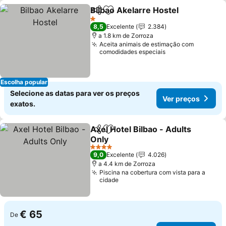
Bilbao Akelarre Hostel
Partilhar
Adicionar aos favoritos
1 Estrelas
8,5
Excelente
2.384
a 1.8 km de Zorroza
Aceita animais de estimação com
comodidades especiais
Escolha popular
Selecione as datas para ver os preços
Ver preços
exatos.
Axel Hotel Bilbao - Adults
Partilhar
Adicionar aos favoritos
Only
4 Estrelas
9,0
Excelente
4.026
a 4.4 km de Zorroza
Piscina na cobertura com vista para a
cidade
€ 65
De