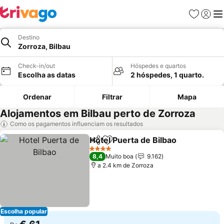
Favoritos
Iniciar
Me
Destino
Zorroza, Bilbau
Check-in/out
Hóspedes e quartos
Escolha as datas
2 hóspedes, 1 quarto.
Ordenar
Filtrar
Mapa
Alojamentos em Bilbau perto de Zorroza
Como os pagamentos influenciam os resultados
Hotel Puerta de Bilbao
Partilhar
Adicionar aos favoritos
4 Estrelas
8,4
Muito boa
9.162
a 2.4 km de Zorroza
Escolha popular