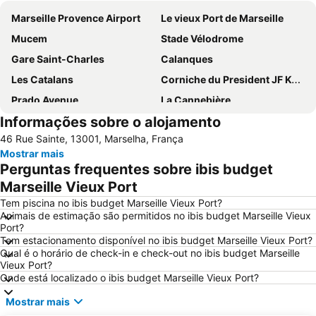
Marseille Provence Airport
Le vieux Port de Marseille
Mucem
Stade Vélodrome
Gare Saint-Charles
Calanques
Les Catalans
Corniche du President JF Kennedy
Prado Avenue
La Cannebière
Informações sobre o alojamento
Cabo Canaille
Palais du Pharo
46 Rue Sainte, 13001, Marselha, França
Grand port maritime
Aix en Provence Railway Station TGV
Mostrar mais
Hôtel de Ville
Le Panier
Perguntas frequentes sobre ibis budget
Port de Cassis
Port de plaisance
Marseille Vieux Port
Le Cèdre
Prefeitura
Tem piscina no ibis budget Marseille Vieux Port?
Animais de estimação são permitidos no ibis budget Marseille Vieux
Vauban
Cathédrale Sainte-Marie-Majeure
Port?
Tem estacionamento disponível no ibis budget Marseille Vieux Port?
Palais des congrès
Sainte-Marguerite
Qual é o horário de check-in e check-out no ibis budget Marseille
Montolivet
La Pointe-Rouge
Vieux Port?
Onde está localizado o ibis budget Marseille Vieux Port?
Calanque d'en Vau
Grande Mer
Mostrar mais
Catedral de Saint Sauveu
Iles de Bendor