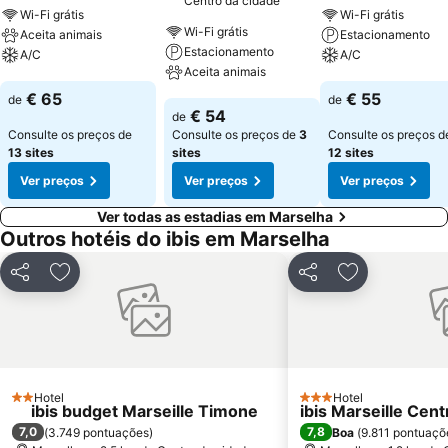
Centro da cidade
Wi-Fi grátis
Wi-Fi grátis
Wi-Fi grátis
Aceita animais
Estacionamento
Estacionamento
A/C
A/C
Aceita animais
Ver preços
Ver preços
€ 65
€ 55
de
de
Ver preços
€ 54
de
Consulte os preços de
Consulte os preços de
3
Consulte os preços d
13 sites
sites
12 sites
Ver preços
Ver preços
Ver preços
Ver todas as estadias em Marselha
Outros hotéis do ibis em Marselha
Partilhar
Adicionar aos favoritos
Partilhar
Adicionar aos
Hotel
Hotel
2 Estrelas
3 Estrelas
ibis budget Marseille Timone
ibis Marseille Cen
7,0
7,8
(
3.749 pontuações
)
Boa
(
9.811 pontuaçõ