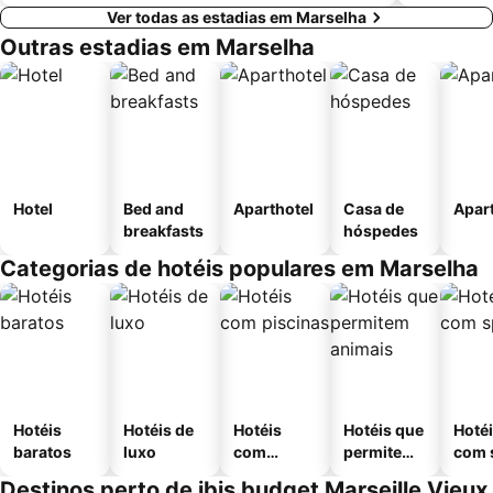
Ver todas as estadias em Marselha
Outras estadias em Marselha
Hotel
Bed and
Aparthotel
Casa de
Apar
breakfasts
hóspedes
Categorias de hotéis populares em Marselha
Hotéis
Hotéis de
Hotéis
Hotéis que
Hoté
baratos
luxo
com
permitem
com 
piscinas
animais
Destinos perto de ibis budget Marseille Vieux