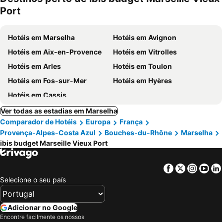
Port
Hotéis em Marselha
Hotéis em Avignon
Hotéis em Aix-en-Provence
Hotéis em Vitrolles
Hotéis em Arles
Hotéis em Toulon
Hotéis em Fos-sur-Mer
Hotéis em Hyères
Hotéis em Cassis
Ver todas as estadias em Marselha
Comparador de Hotéis
Europa
França
Provença-Alpes-Costa Azul
Bouches-du-Rhône
Marselha
ibis budget Marseille Vieux Port
Facebook
Twitter
Insta
Yo
Selecione o seu país
Adicionar no Google
Encontre facilmente os nossos