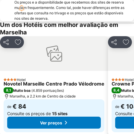
Os preços e a disponibilidade que recebemos dos sites de reserva
mudam frequentemente. Como tal, pode haver diferenças entre as
ofertas que consulta no trivago e os preços que estão disponíveis
nos sites de reserva.
Um dos Hotéis com melhor avaliação em
Marselha
Partilhar
Adicionar aos favoritos
Partilhar
Adi
Hotel
Hotel
4 Estrelas
4 Estrelas
Novotel Marseille Centre Prado Vélodrome
Crowne Pl
8,1
8,4
Muito boa
(
4.859 pontuações
)
Muito 
Marselha, a 2.2 km de Centro da cidade
Marselha,
€ 84
€ 1
de
de
Consulte os preços de
15 sites
Consulte
Ver preços