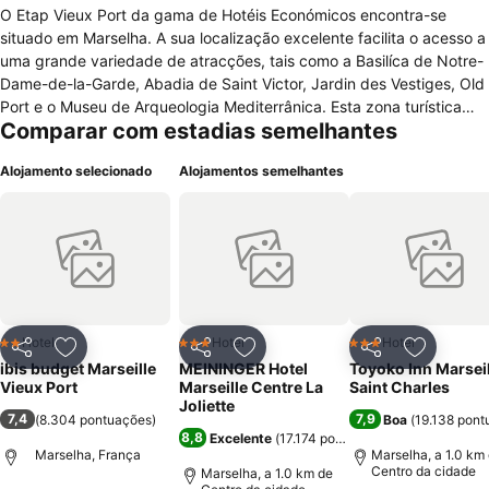
O Etap Vieux Port da gama de Hotéis Económicos encontra-se
situado em Marselha. A sua localização excelente facilita o acesso a
uma grande variedade de atracções, tais como a Basilíca de Notre-
Dame-de-la-Garde, Abadia de Saint Victor, Jardin des Vestiges, Old
Port e o Museu de Arqueologia Mediterrânica. Esta zona turística
Comparar com estadias semelhantes
encontra-se rodeada de restaurantes, bares, padarias, lojas de
comércio variado e transportes públicos. Este hotel oferece
Alojamento selecionado
Alojamentos semelhantes
recepção 24 horas, sala de refeições para pequeno-almoço, bar
com zona de descanso e TV. O estacionamento é subterrâneo e
sujeito a pagamento. O pequeno-almoço é serviço em formato de
buffet Os 147 quartos para 1,2 ou 3 pessoas, têm as condições
necessárias para que possa ficar perto de tudo sem gastar muito
dinheiro, com um preço fixo. Poderá encontrar em cada quarto TV
de ecrã plano, ar condicionado, secretária, acesso à internet Wi-Fi e
WC com chuveiro. Existem 2 quartos preparados para pessoas com
Hotel
Hotel
Hotel
2 Estrelas
3 Estrelas
3 Estrelas
Partilhar
Adicionar aos favoritos
Partilhar
Adicionar aos favoritos
Partilhar
Adicionar
mobilidade reduzida. Os animais de estimação são permitidos,
ibis budget Marseille
MEININGER Hotel
Toyoko Inn Marseil
embora só se aceite um animal por quarto.
Vieux Port
Marseille Centre La
Saint Charles
Joliette
7,4
7,9
(
8.304 pontuações
)
Boa
(
19.138 pont
8,8
Excelente
(
17.174 pontuações
)
Marselha, França
Marselha, a 1.0 km
Centro da cidade
Marselha, a 1.0 km de