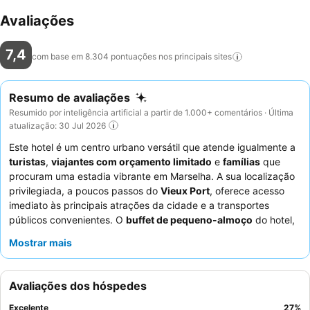
Avaliações
7,4
com base em 8.304 pontuações nos principais
sites
Resumo de avaliações
Resumido por inteligência artificial a partir de 1.000+ comentários · Última
atualização: 30 Jul 2026
Este hotel é um centro urbano versátil que atende igualmente a
turistas
,
viajantes com orçamento limitado
e
famílias
que
procuram uma estadia vibrante em Marselha. A sua localização
privilegiada, a poucos passos do
Vieux Port
, oferece acesso
imediato às principais atrações da cidade e a transportes
públicos convenientes. O
buffet de pequeno-almoço
do hotel,
muito elogiado, oferece uma grande variedade de opções
Mostrar mais
frescas e deliciosas, garantindo um começo de dia satisfatório
para todos os hóspedes. Os hóspedes elogiam
consistentemente o
pessoal da receção
pelo seu serviço
Avaliações dos hóspedes
acolhedor e eficiente. Para uma experiência mais tranquila,
considere pedir um quarto virado para longe da movimentada
Excelente
27
%