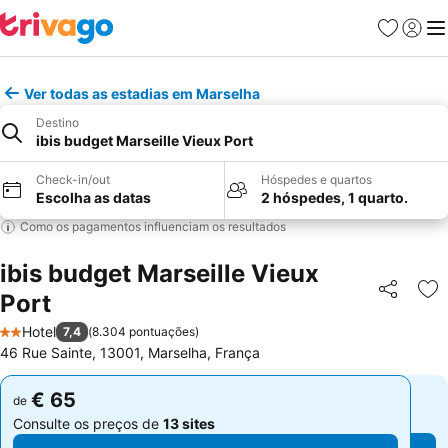
Favoritos
Iniciar
Me
Ver todas as estadias em Marselha
Destino
ibis budget Marseille Vieux Port
Check-in/out
Hóspedes e quartos
Escolha as datas
2 hóspedes, 1 quarto.
Como os pagamentos influenciam os resultados
ibis budget Marseille Vieux
Port
Partilhar
Ad
Hotel
7,4
(
8.304 pontuações
)
2 Estrelas
46 Rue Sainte, 13001, Marselha, França
€ 65
€ 65
de
de
Consulte os preços de
13 sites
Consulte os preços de
13 sites