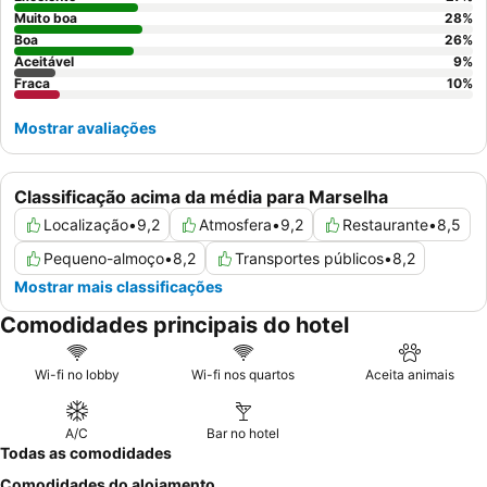
praça.
Muito boa
28
%
Boa
26
%
Aceitável
9
%
Fraca
10
%
Mostrar avaliações
Classificação acima da média para Marselha
Localização
•
9,2
Atmosfera
•
9,2
Restaurante
•
8,5
Pequeno-almoço
•
8,2
Transportes públicos
•
8,2
Mostrar mais classificações
Comodidades principais do hotel
Wi-fi no lobby
Wi-fi nos quartos
Aceita animais
A/C
Bar no hotel
Todas as comodidades
Comodidades do alojamento