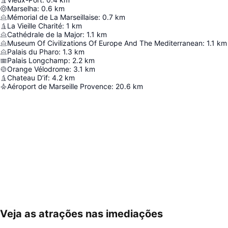
Marselha
:
0.6
km
Mémorial de La Marseillaise
:
0.7
km
La Vieille Charité
:
1
km
Cathédrale de la Major
:
1.1
km
Museum Of Civilizations Of Europe And The Mediterranean
:
1.1
km
Palais du Pharo
:
1.3
km
Palais Longchamp
:
2.2
km
Orange Vélodrome
:
3.1
km
Chateau D’if
:
4.2
km
Aéroport de Marseille Provence
:
20.6
km
Veja as atrações nas imediações
Ampliar mapa