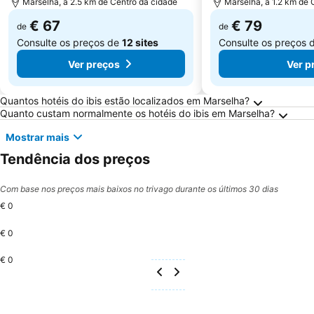
Marselha, a 2.5 km de Centro da cidade
Marselha, a 1.2 km de 
€ 67
€ 79
de
de
Consulte os preços de
12 sites
Consulte os preços 
Ver preços
Ver p
Perguntas Frequentes sobre Marselha
Quantos hotéis do ibis estão localizados em Marselha?
Quanto custam normalmente os hotéis do ibis em Marselha?
Mostrar mais
Tendência dos preços
Com base nos preços mais baixos no trivago durante os últimos 30 dias
€ 0
€ 0
€ 0