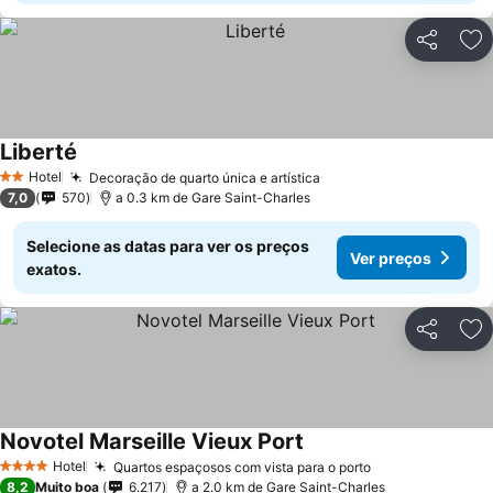
Partilhar
Ad
Liberté
Ver preços
Hotel
Decoração de quarto única e artística
Ver preços
2 Estrelas
7,0
570
a 0.3 km de Gare Saint-Charles
Selecione as datas para ver os preços
Ver preços
exatos.
Partilhar
Ad
Novotel Marseille Vieux Port
Ver preços
Hotel
Quartos espaçosos com vista para o porto
Ver preços
4 Estrelas
8,2
Muito boa
6.217
a 2.0 km de Gare Saint-Charles