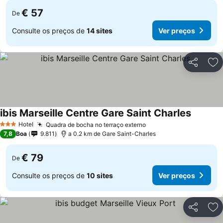
€ 57
De
Consulte os preços de
14 sites
Ver preços
Partilhar
Ad
ibis Marseille Centre Gare Saint Charles
Ver pre
Hotel
Quadra de bocha no terraço externo
Ver preços
3 Estrelas
7,8
Boa
9.811
a 0.2 km de Gare Saint-Charles
€ 79
De
Consulte os preços de
10 sites
Ver preços
Partilhar
Ad