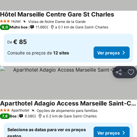
Hôtel Marseille Centre Gare St Charles
Ver preço
Hotel
Vistas de Notre Dame de la Garde
Ver preços
3 Estrelas
8,0
Muito boa
11.660
a 0.1 km de Gare Saint-Charles
€ 85
De
Consulte os preços de
12 sites
Ver preços
Partilhar
Ad
Aparthotel Adagio Access Marseille Saint-Charles
Ver preços
Aparthotel
Opções de alojamento para famílias
Ver preços
3 Estrelas
7,8
Boa
6.580
a 0.2 km de Gare Saint-Charles
Selecione as datas para ver os preços
Ver preços
exatos.