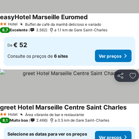
easyHotel Marseille Euromed
Ver preços
Hotel
Buffet de café da manhã delicioso e variado
Ver preços
2 Estrelas
8,7
Excelente
3.562
a 1.1 km de Gare Saint-Charles
€ 52
De
Consulte os preços de
6 sites
Ver preços
Partilhar
Ad
greet Hotel Marseille Centre Saint Charles
Ver p
Hotel
Área vibrante de bar e restaurante
Ver preços
2 Estrelas
8,1
Muito boa
2.466
a 0.5 km de Gare Saint-Charles
Selecione as datas para ver os preços
Ver preços