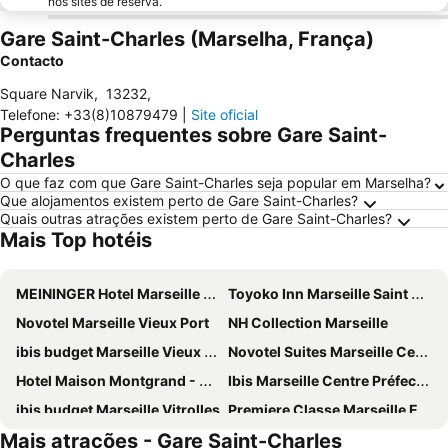
nos sites de reserva.
Gare Saint-Charles (Marselha, França)
Contacto
Square Narvik
,
13232
,
Telefone
:
+33(8)10879479
|
Site oficial
Perguntas frequentes sobre Gare Saint-
Charles
O que faz com que Gare Saint-Charles seja popular em Marselha?
Que alojamentos existem perto de Gare Saint-Charles?
Quais outras atrações existem perto de Gare Saint-Charles?
Mais Top hotéis
MEININGER Hotel Marseille Centre La Joliette
Toyoko Inn Marseille Saint Charles
Novotel Marseille Vieux Port
NH Collection Marseille
ibis budget Marseille Vieux Port
Novotel Suites Marseille Centre Euromed
Hotel Maison Montgrand - Vieux Port
Ibis Marseille Centre Préfecture
ibis budget Marseille Vitrolles
Premiere Classe Marseille Est - La Valentine
Mais atrações - Gare Saint-Charles
Hôtel Marseille Centre Gare St Charles
HOTEL SYLVABELLE