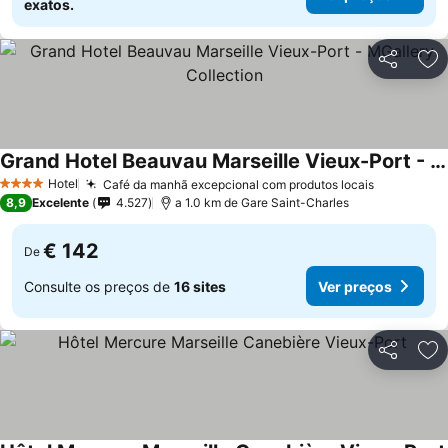
exatos.
Partilhar
Ad
Grand Hotel Beauvau Marseille Vieux-Port - MGallery Collection
Ver preços
Hotel
Café da manhã excepcional com produtos locais
Ver preço
4 Estrelas
8,9
Excelente
4.527
a 1.0 km de Gare Saint-Charles
€ 142
De
Consulte os preços de
16 sites
Ver preços
Partilhar
Ad