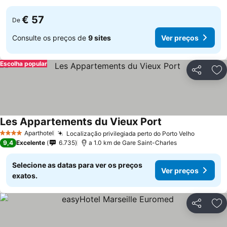
€ 57
De
Consulte os preços de
9 sites
Ver preços
Escolha popular
Partilhar
Ad
Les Appartements du Vieux Port
Ver preços
Aparthotel
Localização privilegiada perto do Porto Velho
Ver pre
4 Estrelas
9,4
Excelente
6.735
a 1.0 km de Gare Saint-Charles
Selecione as datas para ver os preços
Ver preços
exatos.
Partilhar
Ad