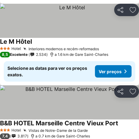
Partilhar
Ad
Le M Hôtel
Ver preços
Hotel
Interiores modernos e recém-reformados
Ver preços
3 Estrelas
8,5
Excelente
2.534
a 1.6 km de Gare Saint-Charles
Selecione as datas para ver os preços
Ver preços
exatos.
Partilhar
Ad
B&B HOTEL Marseille Centre Vieux Port
Ver preç
Hotel
Vistas de Notre-Dame de la Garde
Ver preços
3 Estrelas
7,4
3.817
a 0.7 km de Gare Saint-Charles