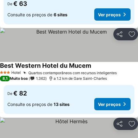
€ 63
De
Consulte os preços de
6 sites
Ver preços
Partilhar
Ad
Best Western Hotel du Mucem
Ver preços
Hotel
Quartos contemporâneos com recursos inteligentes
Ver preç
3 Estrelas
8,1
Muito boa
1.362
a 1.2 km de Gare Saint-Charles
€ 82
De
Consulte os preços de
13 sites
Ver preços
Partilhar
Ad