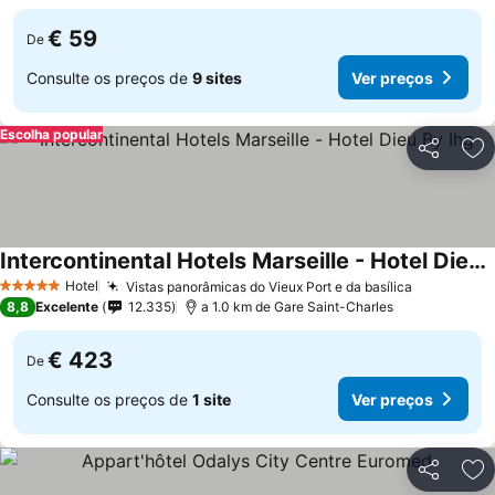
€ 59
De
Consulte os preços de
9 sites
Ver preços
Escolha popular
Partilhar
Ad
Intercontinental Hotels Marseille - Hotel Dieu By Ihg
Ver preços
Hotel
Vistas panorâmicas do Vieux Port e da basílica
Ver preço
5 Estrelas
8,8
Excelente
12.335
a 1.0 km de Gare Saint-Charles
€ 423
De
Consulte os preços de
1 site
Ver preços
Partilhar
Ad