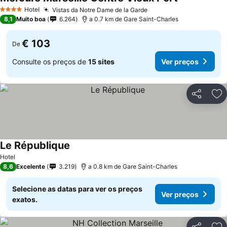
Ver preços
Hotel
Vistas da Notre Dame de la Garde
Ver preços
4 Estrelas
8,1
Muito boa
6.264
a 0.7 km de Gare Saint-Charles
€ 103
De
Consulte os preços de
15 sites
Ver preços
Partilhar
Ad
Le République
Ver preços
Hotel
8,6
Excelente
3.219
a 0.8 km de Gare Saint-Charles
Selecione as datas para ver os preços
Ver preços
exatos.