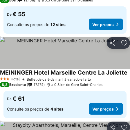
7,9
Boa
19.138
a 0.5 km de Gare Saint-Charles
€ 55
De
Consulte os preços de
12 sites
Ver preços
Partilhar
Ad
MEININGER Hotel Marseille Centre La Joliette
V
Hotel
Buffet de café da manhã variado e farto
Ver preços
3 Estrelas
8,8
Excelente
17.174
a 0.8 km de Gare Saint-Charles
€ 61
De
Consulte os preços de
4 sites
Ver preços