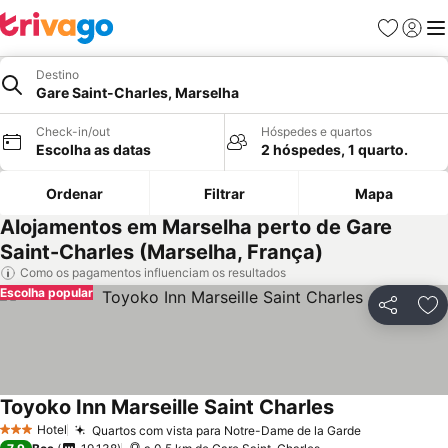
Favoritos
Iniciar
Me
Destino
Gare Saint-Charles, Marselha
Check-in/out
Hóspedes e quartos
Escolha as datas
2 hóspedes, 1 quarto.
Ordenar
Filtrar
Mapa
Alojamentos em Marselha perto de Gare
Saint-Charles (Marselha, França)
Como os pagamentos influenciam os resultados
Escolha popular
Partilhar
Ad
Toyoko Inn Marseille Saint Charles
Ver preços
Hotel
Quartos com vista para Notre-Dame de la Garde
Ver preços
3 Estrelas