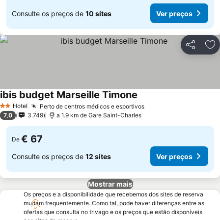
Consulte os preços de
10 sites
Ver preços
Partilhar
Ad
ibis budget Marseille Timone
Ver preços
Hotel
Perto de centros médicos e esportivos
Ver preços
2 Estrelas
7,0
3.749
a 1.9 km de Gare Saint-Charles
€ 67
De
Consulte os preços de
12 sites
Ver preços
Mostrar mais
Os preços e a disponibilidade que recebemos dos sites de reserva
mudam frequentemente. Como tal, pode haver diferenças entre as
ofertas que consulta no trivago e os preços que estão disponíveis