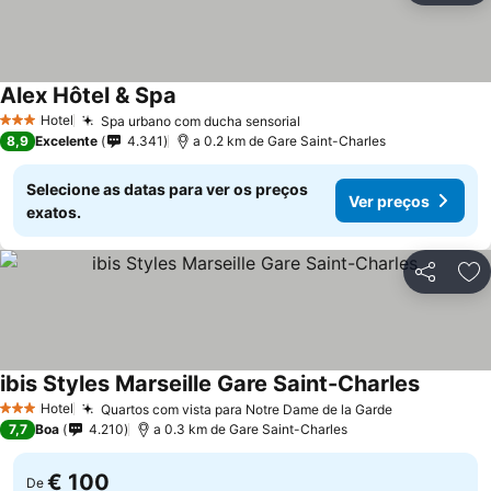
Alex Hôtel & Spa
Ver preços
Hotel
Spa urbano com ducha sensorial
Ver preços
3 Estrelas
8,9
Excelente
4.341
a 0.2 km de Gare Saint-Charles
Selecione as datas para ver os preços
Ver preços
exatos.
Partilhar
Ad
ibis Styles Marseille Gare Saint-Charles
Ver preç
Hotel
Quartos com vista para Notre Dame de la Garde
Ver preços
3 Estrelas
7,7
Boa
4.210
a 0.3 km de Gare Saint-Charles
€ 100
De