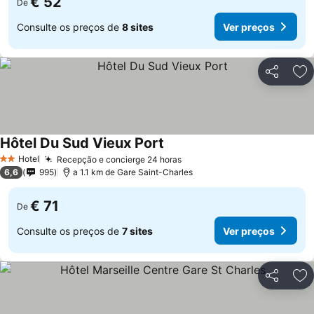
€ 52
De
Consulte os preços de
8 sites
Ver preços
Partilhar
Ad
Hôtel Du Sud Vieux Port
Ver preços
Hotel
Recepção e concierge 24 horas
Ver preços
2 Estrelas
6,6
995
a 1.1 km de Gare Saint-Charles
€ 71
De
Consulte os preços de
7 sites
Ver preços
Partilhar
Ad