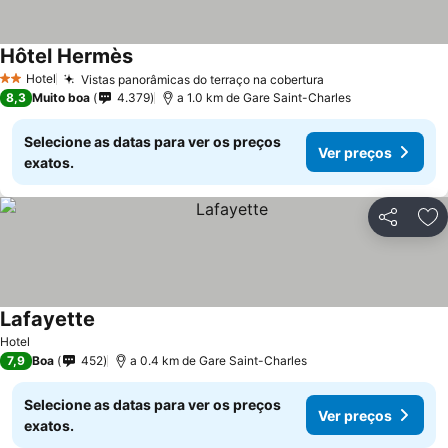
Hôtel Hermès
Ver preços
Hotel
Vistas panorâmicas do terraço na cobertura
Ver preços
2 Estrelas
8,3
Muito boa
4.379
a 1.0 km de Gare Saint-Charles
Selecione as datas para ver os preços
Ver preços
exatos.
Partilhar
Ad
Lafayette
Ver preços
Hotel
7,9
Boa
452
a 0.4 km de Gare Saint-Charles
Selecione as datas para ver os preços
Ver preços
exatos.