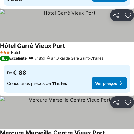
Partilhar
Ad
Hôtel Carré Vieux Port
Ver preços
Hotel
3 Estrelas
8,5
Excelente
7.185
a 1.0 km de Gare Saint-Charles
€ 88
De
Consulte os preços de
11 sites
Ver preços
Partilhar
Ad
Mercure Marseille Centre Vieux Port