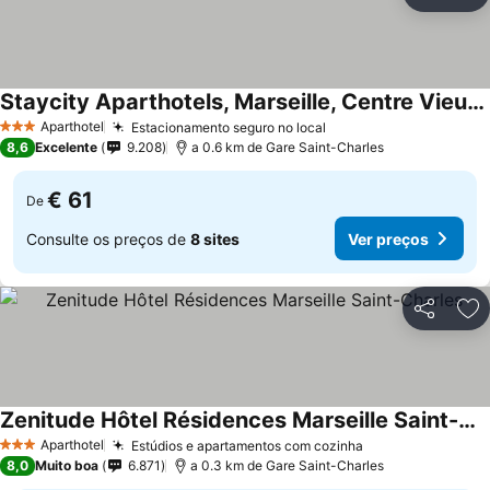
Partilhar
Ad
Staycity Aparthotels, Marseille, Centre Vieux Port
Ver preços
Aparthotel
Estacionamento seguro no local
Ver preços
3 Estrelas
8,6
Excelente
9.208
a 0.6 km de Gare Saint-Charles
€ 61
De
Consulte os preços de
8 sites
Ver preços
Partilhar
Ad
Zenitude Hôtel Résidences Marseille Saint-Charles
Ver preços
Aparthotel
Estúdios e apartamentos com cozinha
Ver preços
3 Estrelas
8,0
Muito boa
6.871
a 0.3 km de Gare Saint-Charles