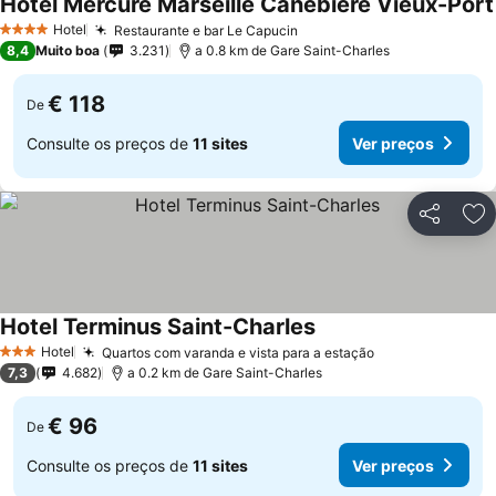
Hôtel Mercure Marseille Canebière Vieux-Port
Hotel
Restaurante e bar Le Capucin
Ver preços
4 Estrelas
8,4
Muito boa
3.231
a 0.8 km de Gare Saint-Charles
€ 118
De
Consulte os preços de
11 sites
Ver preços
Partilhar
Ad
Hotel Terminus Saint-Charles
Ver preços
Hotel
Quartos com varanda e vista para a estação
Ver preços
3 Estrelas
7,3
4.682
a 0.2 km de Gare Saint-Charles
€ 96
De
Consulte os preços de
11 sites
Ver preços