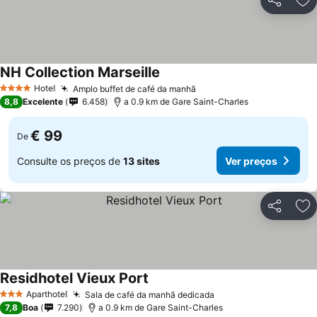
Partilhar
Ad
NH Collection Marseille
Ver preços
Hotel
Amplo buffet de café da manhã
Ver preços
4 Estrelas
8,8
Excelente
6.458
a 0.9 km de Gare Saint-Charles
€ 99
De
Consulte os preços de
13 sites
Ver preços
Partilhar
Ad
Residhotel Vieux Port
Ver preços
Aparthotel
Sala de café da manhã dedicada
Ver preços
3 Estrelas
7,8
Boa
7.290
a 0.9 km de Gare Saint-Charles