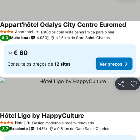
Appart'hôtel Odalys City Centre Euromed
Ver p
Aparthotel
Estúdios com vista panorâmica para o mar
Ver preços
4 Estrelas
8,3
Muito boa
4.930
a 1.5 km de Gare Saint-Charles
€ 60
De
Consulte os preços de
12 sites
Ver preços
Partilhar
Ad
Hôtel Ligo by HappyCulture
Ver preços
Hotel
Design moderno e recém-renovado
Ver preços
4 Estrelas
8,7
Excelente
1.487
a 0.8 km de Gare Saint-Charles