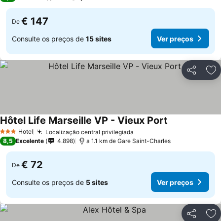
€ 147
De
Consulte os preços de
15 sites
Ver preços
Partilhar
Ad
Hôtel Life Marseille VP - Vieux Port
Ver preços
Hotel
Localização central privilegiada
Ver preços
3 Estrelas
8,5
Excelente
4.898
a 1.1 km de Gare Saint-Charles
€ 72
De
Consulte os preços de
5 sites
Ver preços
Partilhar
Ad