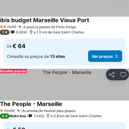
ibis budget Marseille Vieux Port
Ver preços
Hotel
A poucos passos do Porto Antigo
Ver preços
2 Estrelas
7,4
8.304
a 1.3 km de Gare Saint-Charles
€ 64
De
Consulte os preços de
13 sites
Ver preços
Escolha popular
Partilhar
Ad
The People - Marseille
Ver preços
Hostel
Acomodação flexível para grupos
Ver preços
1 Estrelas
8,4
Muito boa
7.045
a 0.8 km de Gare Saint-Charles