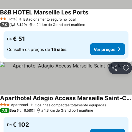
B&B HOTEL Marseille Les Ports
Ver preços
Hotel
Estacionamento seguro no local
Ver preços
2 Estrelas
7,0
3.149
a 2.1 km de Grand port maritime
€ 51
De
Consulte os preços de
15 sites
Ver preços
Partilhar
Ad
Aparthotel Adagio Access Marseille Saint-Charles
Ver preços
Aparthotel
Cozinhas compactas totalmente equipadas
Ver preços
3 Estrelas
7,8
Boa
6.580
a 1.3 km de Grand port maritime
€ 102
De