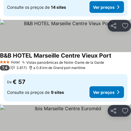
Consulte os preços de
14 sites
Ver preços
Partilhar
Ad
B&B HOTEL Marseille Centre Vieux Port
Ver preç
Hotel
Vistas panorâmicas de Notre-Dame de la Garde
Ver preços
3 Estrelas
7,4
3.817
a 0.8 km de Grand port maritime
€ 57
De
Consulte os preços de
9 sites
Ver preços
Partilhar
Ad