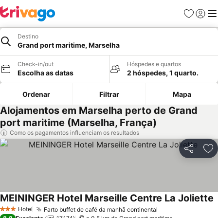
Favoritos
Iniciar
Me
Destino
Grand port maritime, Marselha
Check-in/out
Hóspedes e quartos
Escolha as datas
2 hóspedes, 1 quarto.
Ordenar
Filtrar
Mapa
Alojamentos em Marselha perto de Grand
port maritime (Marselha, França)
Como os pagamentos influenciam os resultados
Partilhar
Ad
MEININGER Hotel Marseille Centre La Joliette
V
Hotel
Farto buffet de café da manhã continental
Ver preços
3 Estrelas