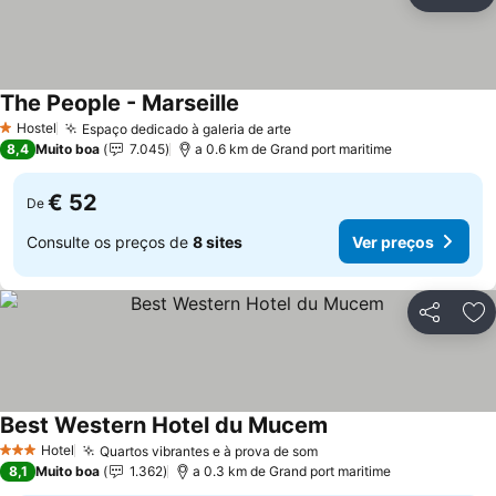
Partilhar
Ad
The People - Marseille
Ver preços
Hostel
Espaço dedicado à galeria de arte
Ver preços
1 Estrelas
8,4
Muito boa
7.045
a 0.6 km de Grand port maritime
€ 52
De
Consulte os preços de
8 sites
Ver preços
Partilhar
Ad
Best Western Hotel du Mucem
Ver preços
Hotel
Quartos vibrantes e à prova de som
Ver preços
3 Estrelas
8,1
Muito boa
1.362
a 0.3 km de Grand port maritime