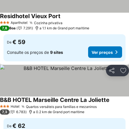
Residhotel Vieux Port
Ver preços
Aparthotel
Cozinha privativa
Ver preços
3 Estrelas
7,8
Boa
7.291
a 1.1 km de Grand port maritime
€ 59
De
Consulte os preços de
9 sites
Ver preços
Partilhar
Ad
B&B HOTEL Marseille Centre La Joliette
Ver preç
Hotel
Quartos versáteis para famílias e mezaninos
Ver preços
3 Estrelas
7,3
6.783
a 0.2 km de Grand port maritime
€ 62
De