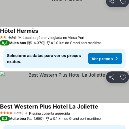
Partilhar
Ad
Hôtel Hermès
Ver preços
Hotel
Localização privilegiada no Vieux Port
Ver preços
2 Estrelas
8,3
Muito boa
4.379
a 1.0 km de Grand port maritime
Selecione as datas para ver os preços
Ver preços
exatos.
Partilhar
Ad
Best Western Plus Hotel La Joliette
Ver preços
Hotel
Piscina coberta aquecida
Ver preços
4 Estrelas
8,2
Muito boa
1.650
a 0.1 km de Grand port maritime