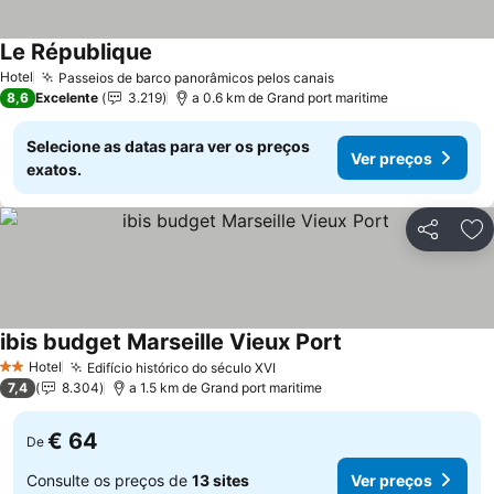
Le République
Ver preços
Hotel
Passeios de barco panorâmicos pelos canais
Ver preços
8,6
Excelente
3.219
a 0.6 km de Grand port maritime
Selecione as datas para ver os preços
Ver preços
exatos.
Partilhar
Ad
ibis budget Marseille Vieux Port
Ver preços
Hotel
Edifício histórico do século XVI
Ver preços
2 Estrelas
7,4
8.304
a 1.5 km de Grand port maritime
€ 64
De
Consulte os preços de
13 sites
Ver preços