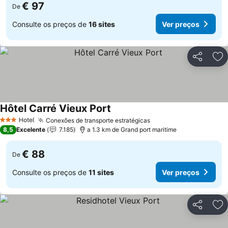
€ 97
De
Consulte os preços de
16 sites
Ver preços
Partilhar
Ad
Hôtel Carré Vieux Port
Ver preços
Hotel
Conexões de transporte estratégicas
Ver preços
3 Estrelas
8,5
Excelente
7.185
a 1.3 km de Grand port maritime
€ 88
De
Consulte os preços de
11 sites
Ver preços
Partilhar
Ad