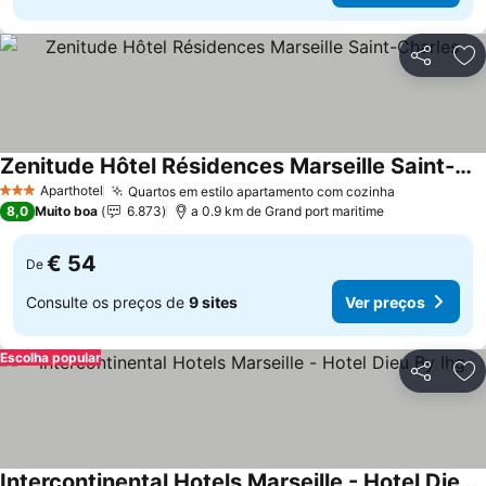
Partilhar
Ad
Zenitude Hôtel Résidences Marseille Saint-Charles
Ver preços
Aparthotel
Quartos em estilo apartamento com cozinha
Ver preços
3 Estrelas
8,0
Muito boa
6.873
a 0.9 km de Grand port maritime
€ 54
De
Consulte os preços de
9 sites
Ver preços
Escolha popular
Partilhar
Ad
Intercontinental Hotels Marseille - Hotel Dieu By Ihg