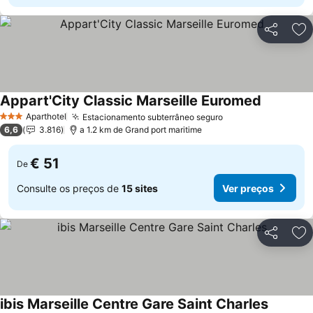
Partilhar
Ad
Appart'City Classic Marseille Euromed
Ver preço
Aparthotel
Estacionamento subterrâneo seguro
Ver preços
3 Estrelas
6,6
3.816
a 1.2 km de Grand port maritime
€ 51
De
Consulte os preços de
15 sites
Ver preços
Partilhar
Ad
ibis Marseille Centre Gare Saint Charles
Ver pre