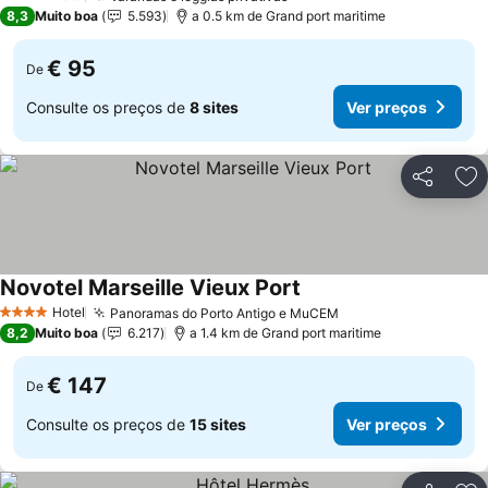
4 Estrelas
8,3
Muito boa
5.593
a 0.5 km de Grand port maritime
€ 95
De
Consulte os preços de
8 sites
Ver preços
Partilhar
Ad
Novotel Marseille Vieux Port
Ver preços
Hotel
Panoramas do Porto Antigo e MuCEM
Ver preços
4 Estrelas
8,2
Muito boa
6.217
a 1.4 km de Grand port maritime
€ 147
De
Consulte os preços de
15 sites
Ver preços