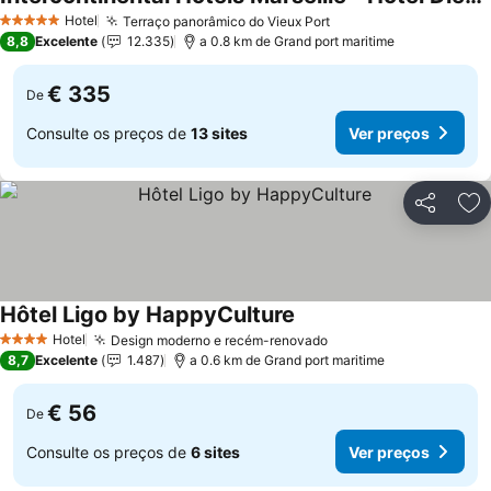
Ver preços
Hotel
Terraço panorâmico do Vieux Port
Ver preços
5 Estrelas
8,8
Excelente
12.335
a 0.8 km de Grand port maritime
€ 335
De
Consulte os preços de
13 sites
Ver preços
Partilhar
Ad
Hôtel Ligo by HappyCulture
Ver preços
Hotel
Design moderno e recém-renovado
Ver preços
4 Estrelas
8,7
Excelente
1.487
a 0.6 km de Grand port maritime
€ 56
De
Consulte os preços de
6 sites
Ver preços