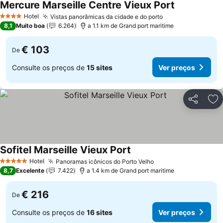
Mercure Marseille Centre Vieux Port
Ver preços
Hotel
Vistas panorâmicas da cidade e do porto
Ver preços
4 Estrelas
8,1
Muito boa
6.264
a 1.1 km de Grand port maritime
€ 103
De
Consulte os preços de
15 sites
Ver preços
Partilhar
Ad
Sofitel Marseille Vieux Port
Ver preços
Hotel
Panoramas icônicos do Porto Velho
Ver preços
5 Estrelas
8,7
Excelente
7.422
a 1.4 km de Grand port maritime
€ 216
De
Consulte os preços de
16 sites
Ver preços