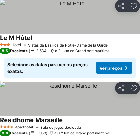
Partilhar
Ad
Le M Hôtel
Ver preços
Hotel
Vistas da Basílica de Notre-Dame de la Garde
Ver preços
3 Estrelas
8,5
Excelente
2.534
a 2.1 km de Grand port maritime
Selecione as datas para ver os preços
Ver preços
exatos.
Partilhar
Ad
Residhome Marseille
Ver preços
Aparthotel
Sala de jogos dedicada
Ver preços
4 Estrelas
8,8
Excelente
2.958
a 0.2 km de Grand port maritime