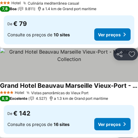
Hotel
Culinária mediterrânea casual
Ver preços
3 Estrelas
7,8
Boa
9.811
a 1.4 km de Grand port maritime
€ 79
De
Consulte os preços de
10 sites
Ver preços
Partilhar
Ad
Grand Hotel Beauvau Marseille Vieux-Port - MGallery Collection
Ver preços
Hotel
Vistas panorâmicas do Vieux Port
Ver preços
4 Estrelas
8,9
Excelente
4.527
a 1.3 km de Grand port maritime
€ 142
De
Consulte os preços de
16 sites
Ver preços