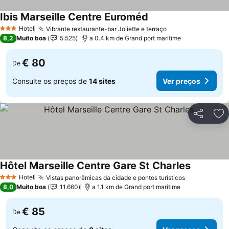
Ibis Marseille Centre Euroméd
Ver preços
Hotel
Vibrante restaurante-bar Joliette e terraço
Ver preços
3 Estrelas
8,2
Muito boa
5.525
a 0.4 km de Grand port maritime
€ 80
De
Consulte os preços de
14 sites
Ver preços
Partilhar
Ad
Hôtel Marseille Centre Gare St Charles
Ver preço
Hotel
Vistas panorâmicas da cidade e pontos turísticos
Ver preços
3 Estrelas
8,0
Muito boa
11.660
a 1.1 km de Grand port maritime
€ 85
De