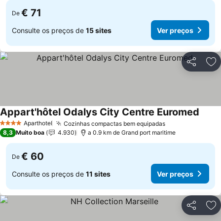
€ 71
De
Consulte os preços de
15 sites
Ver preços
Partilhar
Ad
Appart'hôtel Odalys City Centre Euromed
Ver p
Aparthotel
Cozinhas compactas bem equipadas
Ver preços
4 Estrelas
8,3
Muito boa
4.930
a 0.9 km de Grand port maritime
€ 60
De
Consulte os preços de
11 sites
Ver preços
Partilhar
Ad