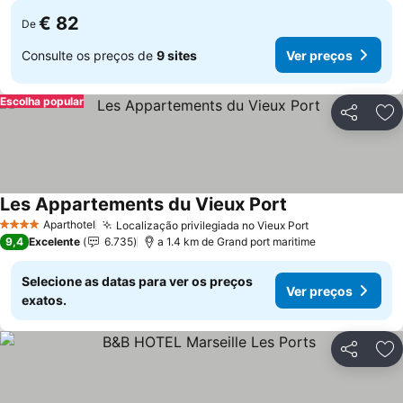
€ 82
De
Consulte os preços de
9 sites
Ver preços
Escolha popular
Partilhar
Ad
Les Appartements du Vieux Port
Ver preços
Aparthotel
Localização privilegiada no Vieux Port
Ver preços
4 Estrelas
9,4
Excelente
6.735
a 1.4 km de Grand port maritime
Selecione as datas para ver os preços
Ver preços
exatos.
Partilhar
Ad