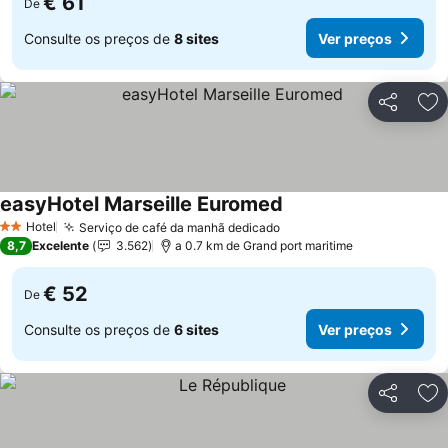
€ 61
De
Consulte os preços de
8 sites
Ver preços
Partilhar
Ad
easyHotel Marseille Euromed
Ver preços
Hotel
Serviço de café da manhã dedicado
Ver preços
2 Estrelas
8,7
Excelente
3.562
a 0.7 km de Grand port maritime
€ 52
De
Consulte os preços de
6 sites
Ver preços
Partilhar
Ad