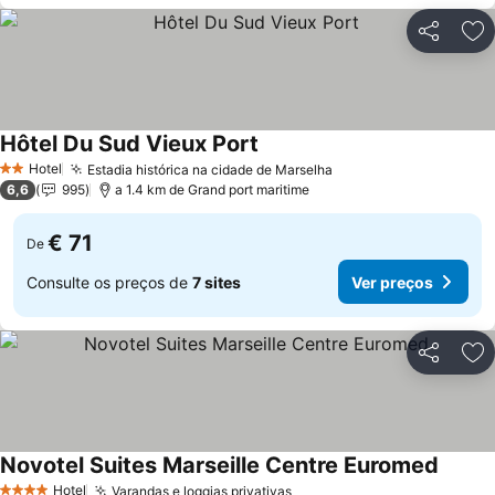
Partilhar
Ad
Hôtel Du Sud Vieux Port
Ver preços
Hotel
Estadia histórica na cidade de Marselha
Ver preços
2 Estrelas
6,6
995
a 1.4 km de Grand port maritime
€ 71
De
Consulte os preços de
7 sites
Ver preços
Partilhar
Ad
Novotel Suites Marseille Centre Euromed
Ver pr
Hotel
Varandas e loggias privativas
Ver preços