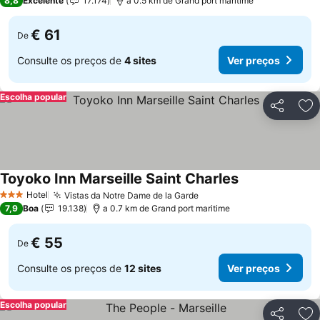
8,8
Excelente
17.174
a 0.5 km de Grand port maritime
€ 61
De
Consulte os preços de
4 sites
Ver preços
Escolha popular
Partilhar
Ad
Toyoko Inn Marseille Saint Charles
Ver preços
Hotel
Vistas da Notre Dame de la Garde
Ver preços
3 Estrelas
7,9
Boa
19.138
a 0.7 km de Grand port maritime
€ 55
De
Consulte os preços de
12 sites
Ver preços
Escolha popular