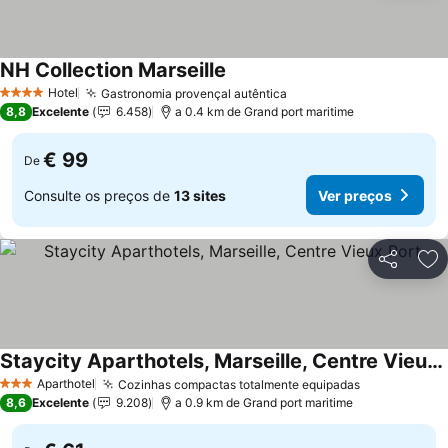
NH Collection Marseille
Ver preços
Hotel
Gastronomia provençal autêntica
Ver preços
4 Estrelas
8,8
Excelente
6.458
a 0.4 km de Grand port maritime
€ 99
De
Consulte os preços de
13 sites
Ver preços
Partilhar
Ad
Staycity Aparthotels, Marseille, Centre Vieux Port
Ver preços
Aparthotel
Cozinhas compactas totalmente equipadas
Ver preços
3 Estrelas
8,6
Excelente
9.208
a 0.9 km de Grand port maritime