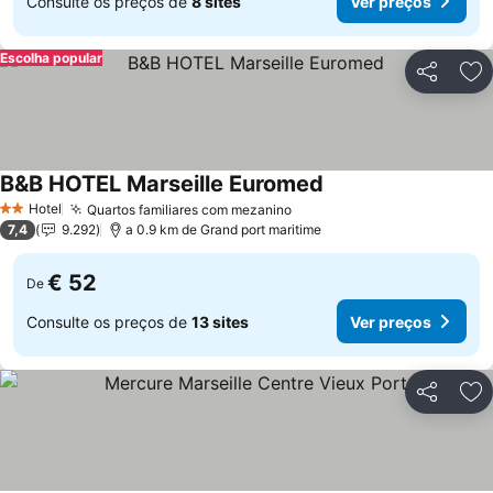
Consulte os preços de
8 sites
Ver preços
Escolha popular
Partilhar
Ad
B&B HOTEL Marseille Euromed
Ver preços
Hotel
Quartos familiares com mezanino
Ver preços
2 Estrelas
7,4
9.292
a 0.9 km de Grand port maritime
€ 52
De
Consulte os preços de
13 sites
Ver preços
Partilhar
Ad