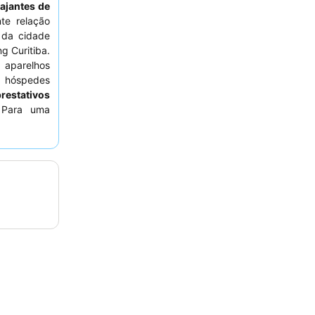
iajantes de
te relação
da cidade
g Curitiba.
aparelhos
s hóspedes
prestativos
. Para uma
r um quarto
otenciais