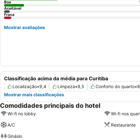
Boa
Aceitável
Fraca
Mostrar avaliações
Classificação acima da média para Curitiba
Localização
•
9,4
Limpeza
•
8,5
Conforto do quarto
•
8
Mostrar mais classificações
Comodidades principais do hotel
Wi-fi no lobby
Wi-fi nos quar
A/C
Restaurante
Ginásio