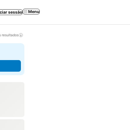
Menu
iciar sessão
 resultados