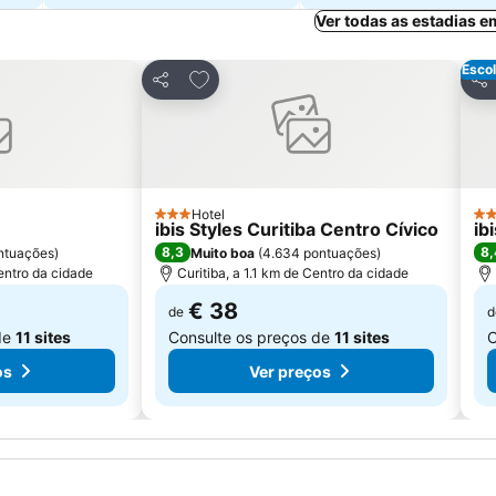
Ver todas as estadias e
Escol
avoritos
Adicionar aos favoritos
Partilhar
Par
Hotel
3 Estrelas
3 E
ibis Styles Curitiba Centro Cívico
ib
8,3
8,
ntuações
)
Muito boa
(
4.634 pontuações
)
Centro da cidade
Curitiba, a 1.1 km de Centro da cidade
€ 38
de
d
de
11 sites
Consulte os preços de
11 sites
C
os
Ver preços