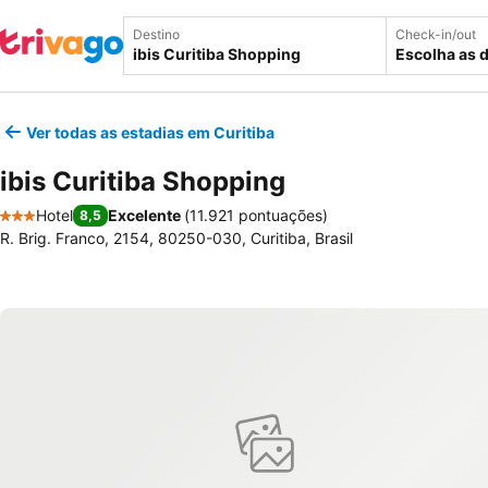
Destino
Check-in/out
Escolha as 
Ver todas as estadias em Curitiba
ibis Curitiba Shopping
Hotel
Excelente
(
11.921 pontuações
)
8,5
3 Estrelas
R. Brig. Franco, 2154, 80250-030, Curitiba, Brasil