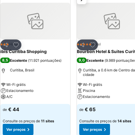
Adicionar aos favoritos
Adicionar aos favor
Hotel
Hotel
3 Estrelas
5 Estrelas
Partilhar
Partilhar
ibis Curitiba Shopping
Bourbon Hotel & Suites Curi
8,5
9,0
Excelente
(
11.921 pontuações
)
Excelente
(
9.989 pontuaçõe
Curitiba, Brasil
Curitiba, a 0.6 km de Centro da
cidade
Wi-Fi grátis
Wi-Fi grátis
Estacionamento
Piscina
A/C
Estacionamento
€ 44
€ 65
de
de
Consulte os preços de
11 sites
Consulte os preços de
14 sites
Ver preços
Ver preços