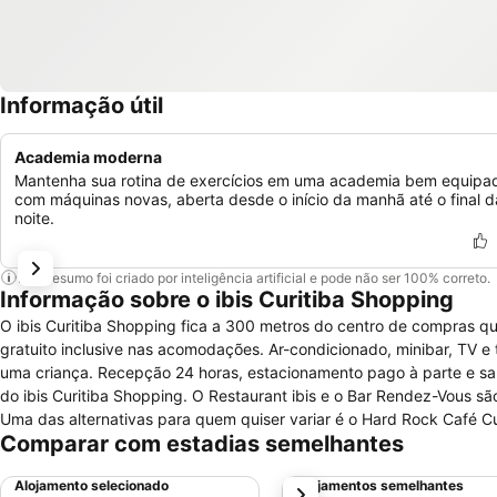
Informação útil
Academia moderna
Mantenha sua rotina de exercícios em uma academia bem equipa
com máquinas novas, aberta desde o início da manhã até o final d
noite.
Este resumo foi criado por inteligência artificial e pode não ser 100% correto.
Informação sobre o ibis Curitiba Shopping
O ibis Curitiba Shopping fica a 300 metros do centro de compras q
gratuito inclusive nas acomodações. Ar-condicionado, minibar, TV e telefone figuram em todos os quartos, que podem acomodar até dois adultos e
uma criança. Recepção 24 horas, estacionamento pago à parte e sala de reuniões com capacidade para 12 participantes fazem parte da estrutura
do ibis Curitiba Shopping. O Restaurant ibis e o Bar Rendez-Vous são as opções gastronômicas do hotel, onde é possível fazer todas as refeições.
Uma das alternativas para quem quiser variar é o Hard Rock Café Curitiba, a cinco minutos a pé
Comparar com estadias semelhantes
fica a dez minutos a pé do local. Também em dez minutos, mas de ca
Botânico e o Parque Tanguá são 20 minutos dirigindo.
Alojamento selecionado
Alojamentos semelhantes
próximo