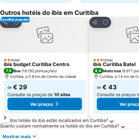
Outros hotéis do ibis em Curitiba
Escolha popular
Adicionar aos favoritos
Adicionar aos f
Partilhar
Partilhar
Hotel
Hotel
2 Estrelas
3 Estrelas
ibis budget Curitiba Centro
ibis Curitiba Batel
7,5
8,4
Boa
(
18.792 pontuações
)
Muito boa
(
8.977 po
Curitiba, a 0.8 km de Centro da cidade
Curitiba, a 1.4 km de 
€ 29
€ 43
de
de
Consulte os preços de
10 sites
Consulte os preços 
Ver preços
Ver preç
Perguntas Frequentes sobre Curitiba
Quantos hotéis do ibis estão localizados em Curitiba?
Quanto custam normalmente os hotéis do ibis em Curitiba?
Mostrar mais