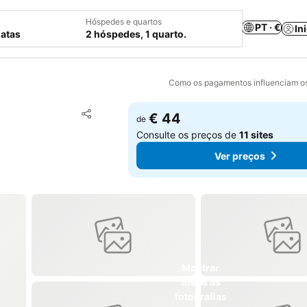
Hóspedes e quartos
PT · €
In
datas
2 hóspedes, 1 quarto.
Como os pagamentos influenciam os
Adicionar aos favoritos
€ 44
de
Partilhar
Consulte os preços de
11 sites
Ver preços