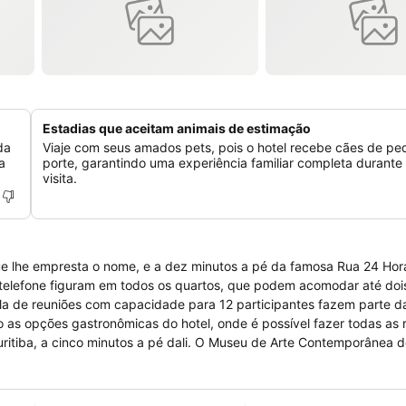
Estadias que aceitam animais de estimação
da
Viaje com seus amados pets, pois o hotel recebe cães de p
a
porte, garantindo uma experiência familiar completa durante
visita.
ue lhe empresta o nome, e a dez minutos a pé da famosa Rua 24 Hora
 dali. O Museu de Arte Contemporânea do Paraná
rro, chega-se ao Relógio das Flores e ao Passeio Público. Já até o 