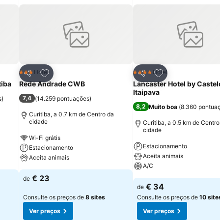
itos
Adicionar aos favoritos
Adicionar aos fav
Hotel
Hotel
3 Estrelas
4 Estrelas
Partilhar
Partilhar
tiba
Rede Andrade CWB
Lancaster Hotel by Castel
Itaipava
7,4
s
)
(
14.259 pontuações
)
8,2
Muito boa
(
8.360 pontua
Curitiba, a 0.7 km de Centro da
cidade
Curitiba, a 0.5 km de Centro
cidade
Wi-Fi grátis
Estacionamento
Estacionamento
Aceita animais
Aceita animais
A/C
€ 23
de
€ 34
de
Consulte os preços de
8 sites
Consulte os preços de
10 site
Ver preços
Ver preços