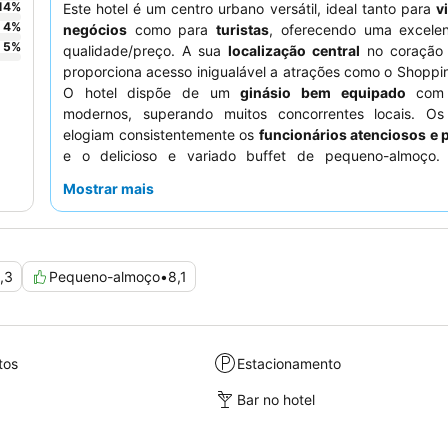
14
%
Este hotel é um centro urbano versátil, ideal tanto para
v
4
%
negócios
como para
turistas
, oferecendo uma excelen
5
%
qualidade/preço. A sua
localização central
no coração 
proporciona acesso inigualável a atrações como o Shoppin
O hotel dispõe de um
ginásio bem equipado
com 
modernos, superando muitos concorrentes locais. O
elogiam consistentemente os
funcionários atenciosos e 
e o delicioso e variado buffet de pequeno-almoço
experiência mais tranquila, os hóspedes devem solicita
Mostrar mais
virado para o lado oposto à rua para minimizar p
perturbações de ruído.
,3
Pequeno-almoço
•
8,1
tos
Estacionamento
Bar no hotel