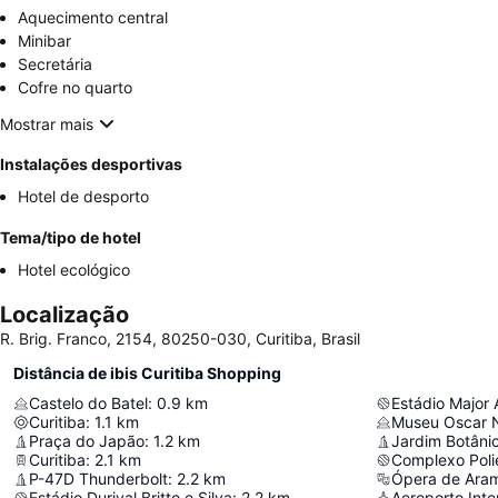
Aquecimento central
Minibar
Secretária
Cofre no quarto
Mostrar mais
Instalações desportivas
Hotel de desporto
Tema/tipo de hotel
Hotel ecológico
Localização
R. Brig. Franco, 2154, 80250-030, Curitiba, Brasil
Distância de ibis Curitiba Shopping
Castelo do Batel
:
0.9
km
Estádio Major 
Curitiba
:
1.1
km
Museu Oscar 
Praça do Japão
:
1.2
km
Jardim Botâni
Curitiba
:
2.1
km
Complexo Polie
P-47D Thunderbolt
:
2.2
km
Ópera de Ara
Estádio Durival Britto e Silva
:
2.2
km
Aeroporto Inte