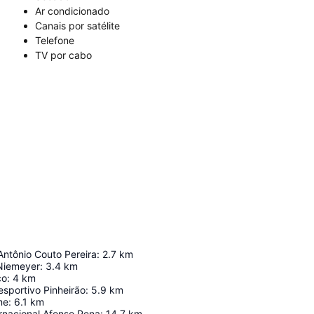
Ar condicionado
Canais por satélite
Telefone
TV por cabo
Antônio Couto Pereira
:
2.7
km
Niemeyer
:
3.4
km
co
:
4
km
sportivo Pinheirão
:
5.9
km
me
:
6.1
km
rnacional Afonso Pena
:
14.7
km