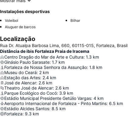
Mostrar mais
Instalações desportivas
Voleibol
Bilhar
Aluguer de barcos
Localização
Rua Dr. Atualpa Barbosa Lima, 660, 60115-015, Fortaleza, Brasil
Distância de ibis Fortaleza Praia de Iracema
Centro Dragão do Mar de Arte e Cultura
:
1.3
km
Ginásio Paulo Sarasate
:
1.7
km
Fortaleza de Nossa Senhora da Assunção
:
1.8
km
Museu do Ceará
:
2
km
Estação das Artes
:
2.4
km
José de Alencar
:
2.6
km
Theatro José de Alencar
:
2.6
km
Parque Ecológico do Cocó
:
3.9
km
Estádio Municipal Presidente Getúlio Vargas
:
4
km
Aeroporto Internacional de Fortaleza - Pinto Martins
:
6.5
km
Estádio Alcides Santos
:
8.5
km
Fortaleza
:
9.3
km