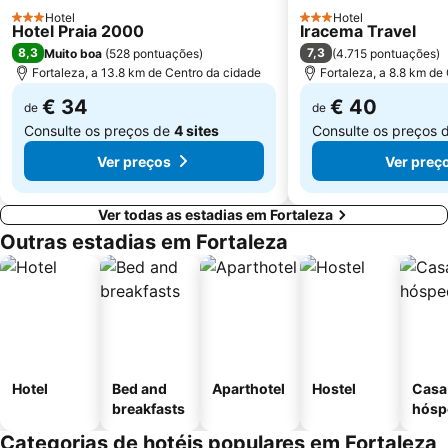
Hotel
Hotel
3 Estrelas
3 Estrelas
Hotel Praia 2000
Iracema Travel
8,3
7,3
Muito boa
(
528 pontuações
)
(
4.715 pontuações
)
Fortaleza, a 13.8 km de Centro da cidade
Fortaleza, a 8.8 km de
€ 34
€ 40
de
de
Consulte os preços de
4 sites
Consulte os preços 
Ver preços
Ver preç
Ver todas as estadias em Fortaleza
Outras estadias em Fortaleza
Hotel
Bed and
Aparthotel
Hostel
Casa
breakfasts
hósp
Categorias de hotéis populares em Fortaleza