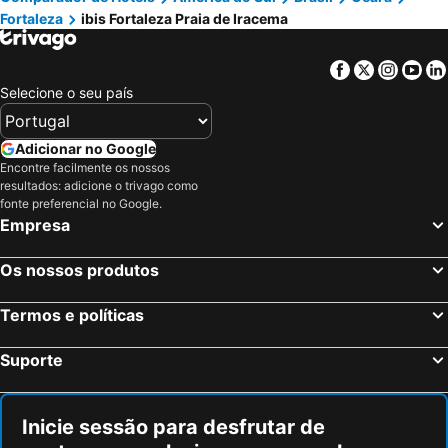
Fortaleza
ibis Fortaleza Praia de Iracema
Facebook
Twitter
Insta
Yo
Selecione o seu país
Adicionar no Google
Encontre facilmente os nossos
resultados: adicione o trivago como
fonte preferencial no Google.
Empresa
Os nossos produtos
Termos e políticas
Suporte
Inicie sessão para desfrutar de