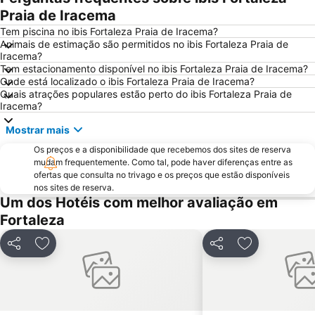
Prainha
Centro Dragão do Mar de Arte e Cultura
Praia de Iracema
Praça do Ferreira
Arena Castelão - Estádio Governador Plácido Castelo
Tem piscina no ibis Fortaleza Praia de Iracema?
Animais de estimação são permitidos no ibis Fortaleza Praia de
Shopping Iguatemi
Parada pela Diversidade Sexual do Ceará
Iracema?
Tem estacionamento disponível no ibis Fortaleza Praia de Iracema?
Praia do Presídio
Parque do Cocó
Onde está localizado o ibis Fortaleza Praia de Iracema?
Centro de Turismo de Fortaleza
Teatro José de Alencar
Quais atrações populares estão perto do ibis Fortaleza Praia de
Iracema?
Porto do Mucuripe - Porto de Fortaleza
Mostrar mais
Os preços e a disponibilidade que recebemos dos sites de reserva
mudam frequentemente. Como tal, pode haver diferenças entre as
ofertas que consulta no trivago e os preços que estão disponíveis
nos sites de reserva.
Um dos Hotéis com melhor avaliação em
Fortaleza
Partilhar
Adicionar aos favoritos
Partilhar
Adicionar aos