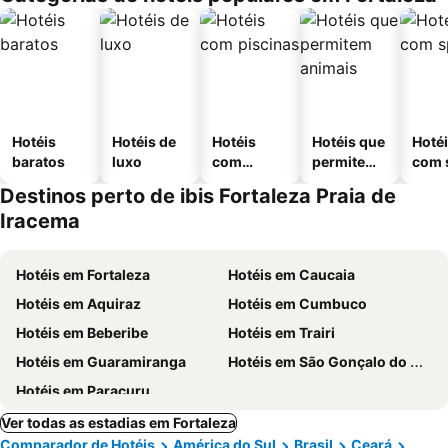
Hotéis
Hotéis de
Hotéis
Hotéis que
Hoté
baratos
luxo
com
permitem
com 
piscinas
animais
Destinos perto de ibis Fortaleza Praia de
Iracema
Hotéis em Fortaleza
Hotéis em Caucaia
Hotéis em Aquiraz
Hotéis em Cumbuco
Hotéis em Beberibe
Hotéis em Trairi
Hotéis em Guaramiranga
Hotéis em São Gonçalo do Amarante
Hotéis em Paracuru
Ver todas as estadias em Fortaleza
Comparador de Hotéis
América do Sul
Brasil
Ceará