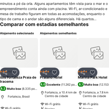
minutos a pé da orla. Alguns apartamentos têm vista para o mar e o
empreendimento conta ainda com piscina. Wi-Fi, ar-condicionado e
mesa de trabalho figuram em todas as acomodações, enquanto o
tipo de cama e o andar são alguns diferenciais. Há quartos
Comparar com estadias semelhantes
adaptados para pessoas com mobilidade reduzida. Animais de
estimação são admitidos mediante o pagamento de uma taxa
Alojamento selecionado
Alojamentos semelhantes
adicional. Estacionamento rotativo e check-in online são oferecidos
gratuitamente pela propriedade. No restaurante do Hotel ibis
Fortaleza Praia de Iracema, é possível saborear café da manhã,
almoço e jantar. As refeições não estão inclusas nas diárias.
Caminhando, o viajante demora aproximadamente cinco minutos
até a estátua de Iracema Guardiã. Já a Ponte dos Ingleses e o
Centro Dragão do Mar de Arte e Cultura estão a cerca de 20
minutos do local.
Hotel
Hotel
Hotel
3 Estrelas
4 Estrelas
4 Estrelas
Partilhar
Adicionar aos favoritos
Partilhar
Adicionar aos favoritos
Partilhar
Adicionar
ibis Fortaleza Praia de
Praiano Hotel
Marina Park Hotel
Iracema
9,0
8,1
Excelente
(
11.262 pontuações
Muito boa
)
(
12.15
8,2
Muito boa
(
8.335 pontuações
)
Fortaleza, a 10.4 km de
Fortaleza, a 7.8 km
Centro da cidade
Centro da cidade
Fortaleza, Brasil
Wi-Fi grátis
Wi-Fi grátis
Wi-Fi grátis
Piscina
Piscina