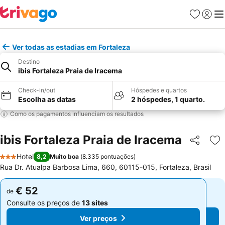
Favoritos
Iniciar
Me
Ver todas as estadias em Fortaleza
Destino
ibis Fortaleza Praia de Iracema
Check-in/out
Hóspedes e quartos
Escolha as datas
2 hóspedes, 1 quarto.
Como os pagamentos influenciam os resultados
ibis Fortaleza Praia de Iracema
Partilhar
Ad
Hotel
8,2
Muito boa
(
8.335 pontuações
)
3 Estrelas
Rua Dr. Atualpa Barbosa Lima, 660, 60115-015, Fortaleza, Brasil
€ 52
€ 52
de
de
Consulte os preços de
13 sites
Consulte os preços de
13 sites
Ver preços
Ver preços