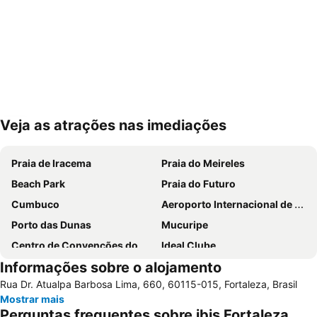
Veja as atrações nas imediações
Ampliar mapa
Praia de Iracema
Praia do Meireles
Beach Park
Praia do Futuro
Cumbuco
Aeroporto Internacional de Fortaleza - Pinto Martins
Porto das Dunas
Mucuripe
Centro de Convenções do Ceará - Edson Queiroz
Ideal Clube
Informações sobre o alojamento
Japanese Garden
Praia de Sabiaguaba
Rua Dr. Atualpa Barbosa Lima, 660, 60115-015, Fortaleza, Brasil
Barra do Ceará
Fortal - Carnaval fora de época
Mostrar mais
Iguape
Arena Castelão
Perguntas frequentes sobre ibis Fortaleza