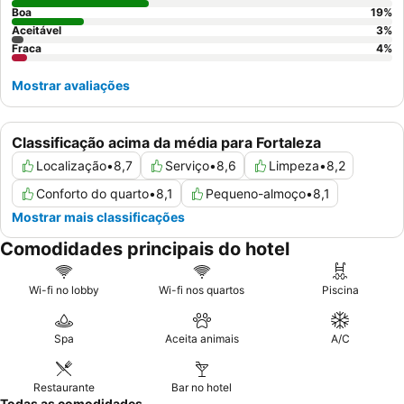
panorâmicas do mar
Boa
.
19
%
Aceitável
3
%
Fraca
4
%
Mostrar avaliações
Classificação acima da média para Fortaleza
Localização
•
8,7
Serviço
•
8,6
Limpeza
•
8,2
Conforto do quarto
•
8,1
Pequeno-almoço
•
8,1
Mostrar mais classificações
Comodidades principais do hotel
Wi-fi no lobby
Wi-fi nos quartos
Piscina
Spa
Aceita animais
A/C
Restaurante
Bar no hotel
Todas as comodidades