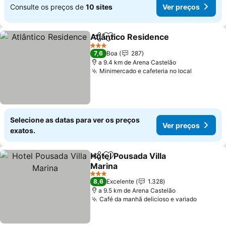
Consulte os preços de
10 sites
Ver preços
Atlântico Residence
Partilhar
Adicionar aos favoritos
3 Estrelas
7,6
Boa
287
a 9.4 km de Arena Castelão
Minimercado e cafeteria no local
Selecione as datas para ver os preços
Ver preços
exatos.
Hotel Pousada Villa
Partilhar
Adicionar aos favoritos
Marina
3 Estrelas
8,6
Excelente
1.328
a 9.5 km de Arena Castelão
Café da manhã delicioso e variado