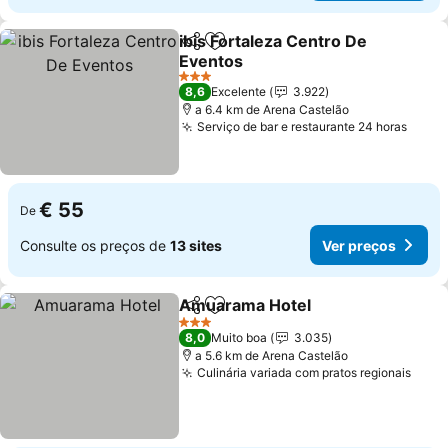
ibis Fortaleza Centro De
Partilhar
Adicionar aos favoritos
Eventos
3 Estrelas
8,6
Excelente
3.922
a 6.4 km de Arena Castelão
Serviço de bar e restaurante 24 horas
€ 55
De
Consulte os preços de
13 sites
Ver preços
Amuarama Hotel
Partilhar
Adicionar aos favoritos
3 Estrelas
8,0
Muito boa
3.035
a 5.6 km de Arena Castelão
Culinária variada com pratos regionais