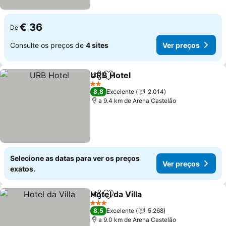
€ 36
De
Consulte os preços de
4 sites
Ver preços
URB Hotel
Partilhar
Adicionar aos favoritos
2 Estrelas
8,8
Excelente
2.014
a 9.4 km de Arena Castelão
Selecione as datas para ver os preços
Ver preços
exatos.
Hotel da Villa
Partilhar
Adicionar aos favoritos
3 Estrelas
8,5
Excelente
5.268
a 9.0 km de Arena Castelão