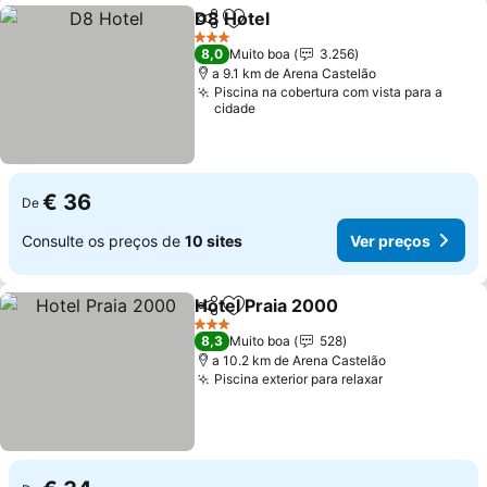
D8 Hotel
Partilhar
Adicionar aos favoritos
3 Estrelas
8,0
Muito boa
3.256
a 9.1 km de Arena Castelão
Piscina na cobertura com vista para a
cidade
€ 36
De
Consulte os preços de
10 sites
Ver preços
Hotel Praia 2000
Partilhar
Adicionar aos favoritos
3 Estrelas
8,3
Muito boa
528
a 10.2 km de Arena Castelão
Piscina exterior para relaxar