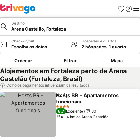
Favoritos
Iniciar
Me
Destino
Arena Castelão, Fortaleza
Check-in/out
Hóspedes e quartos
Escolha as datas
2 hóspedes, 1 quarto.
Ordenar
Filtrar
Mapa
Alojamentos em Fortaleza perto de Arena
Castelão (Fortaleza, Brasil)
Como os pagamentos influenciam os resultados
Hosts BR - Apartamentos
Partilhar
Adicionar aos favoritos
funcionais
4 Estrelas
8,7
Excelente
80
a 1.4 km de Arena Castelão