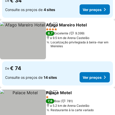
€ 34
De
Consulte os preços de
4 sites
Ver preços
Afago Mareiro Hotel
Partilhar
Adicionar aos favoritos
4 Estrelas
8,7
Excelente
9.399
a 9.5 km de Arena Castelão
Localização privilegiada à beira-mar em
Meireles
€ 74
De
Consulte os preços de
14 sites
Ver preços
Palace Motel
Partilhar
Adicionar aos favoritos
1 Estrelas
7,6
Boa
781
a 5.2 km de Arena Castelão
Restaurante à la carte variado