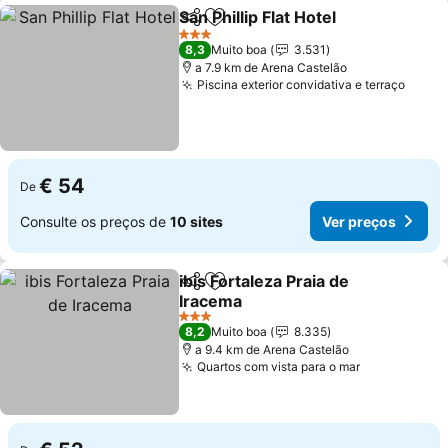
San Phillip Flat Hotel
Partilhar
Adicionar aos favoritos
3 Estrelas
8,3
Muito boa
3.531
a 7.9 km de Arena Castelão
Piscina exterior convidativa e terraço
€ 54
De
Consulte os preços de
10 sites
Ver preços
ibis Fortaleza Praia de
Partilhar
Adicionar aos favoritos
Iracema
3 Estrelas
8,2
Muito boa
8.335
a 9.4 km de Arena Castelão
Quartos com vista para o mar