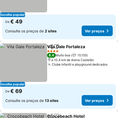
Escolha popular
€ 49
De
Consulte os preços de
2 sites
Ver preços
Vila Gale Fortaleza
Partilhar
Adicionar aos favoritos
4 Estrelas
8,4
Muito boa
15.155
a 10.4 km de Arena Castelão
Clube infantil e playground dedicados
Escolha popular
€ 69
De
Consulte os preços de
13 sites
Ver preços
Crocobeach Hotel