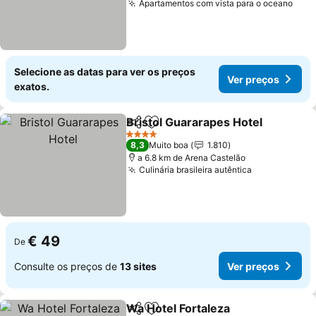
Apartamentos com vista para o oceano
Selecione as datas para ver os preços
Ver preços
exatos.
Bristol Guararapes Hotel
Partilhar
Adicionar aos favoritos
4 Estrelas
8,3
Muito boa
1.810
a 6.8 km de Arena Castelão
Culinária brasileira autêntica
€ 49
De
Consulte os preços de
13 sites
Ver preços
Wa Hotel Fortaleza
Partilhar
Adicionar aos favoritos