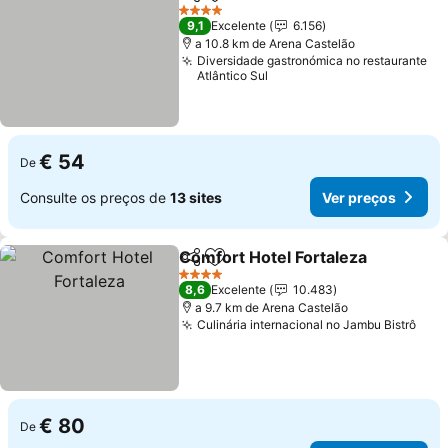
Partilhar
Adicionar aos favoritos
4 Estrelas
9,1
Excelente
6.156
a 10.8 km de Arena Castelão
Diversidade gastronómica no restaurante
Atlântico Sul
€ 54
De
Consulte os preços de
13 sites
Ver preços
Comfort Hotel Fortaleza
Partilhar
Adicionar aos favoritos
4 Estrelas
8,6
Excelente
10.483
a 9.7 km de Arena Castelão
Culinária internacional no Jambu Bistrô
€ 80
De