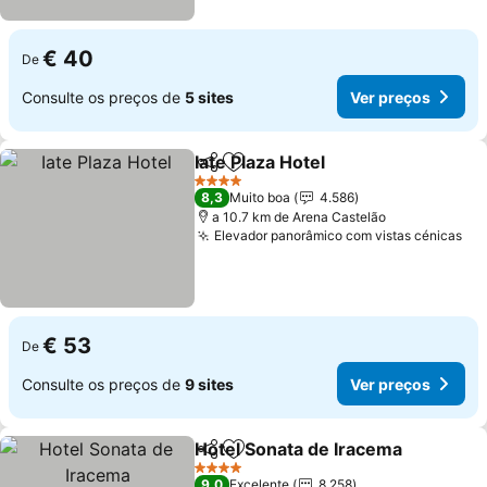
€ 40
De
Consulte os preços de
5 sites
Ver preços
Iate Plaza Hotel
Partilhar
Adicionar aos favoritos
4 Estrelas
8,3
Muito boa
4.586
a 10.7 km de Arena Castelão
Elevador panorâmico com vistas cénicas
€ 53
De
Consulte os preços de
9 sites
Ver preços
Hotel Sonata de Iracema
Partilhar
Adicionar aos favoritos
4 Estrelas
9,0
Excelente
8.258