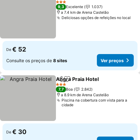
3 Estrelas
9,3
Excelente
1.037
a 7.4 km de Arena Castelão
Deliciosas opções de refeições no local
€ 52
De
Consulte os preços de
8 sites
Ver preços
Angra Praia Hotel
Partilhar
Adicionar aos favoritos
3 Estrelas
7,7
Boa
2.842
a 8.9 km de Arena Castelão
Piscina na cobertura com vista para a
cidade
€ 30
De