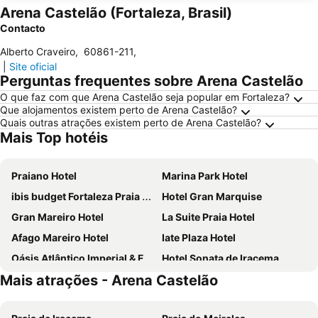
Arena Castelão (Fortaleza, Brasil)
Contacto
Alberto Craveiro
,
60861-211
,
|
Site oficial
Perguntas frequentes sobre Arena Castelão
O que faz com que Arena Castelão seja popular em Fortaleza?
Que alojamentos existem perto de Arena Castelão?
Quais outras atrações existem perto de Arena Castelão?
Mais Top hotéis
Praiano Hotel
Marina Park Hotel
ibis budget Fortaleza Praia de Iracema
Hotel Gran Marquise
Gran Mareiro Hotel
La Suite Praia Hotel
Afago Mareiro Hotel
Iate Plaza Hotel
Oásis Atlântico Imperial & Fortaleza
Hotel Sonata de Iracema
Mais atrações - Arena Castelão
Hotel Luzeiros Fortaleza
Rede Andrade Casa Blanca
Nordeste Palace Hotel
Mercure Fortaleza Meireles