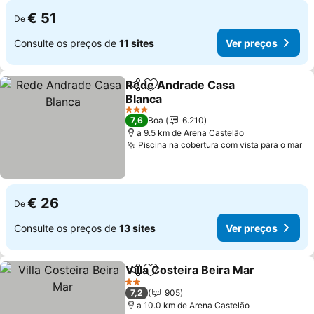
€ 51
De
Consulte os preços de
11 sites
Ver preços
Rede Andrade Casa
Partilhar
Adicionar aos favoritos
Blanca
3 Estrelas
7,6
Boa
6.210
a 9.5 km de Arena Castelão
Piscina na cobertura com vista para o mar
€ 26
De
Consulte os preços de
13 sites
Ver preços
Villa Costeira Beira Mar
Partilhar
Adicionar aos favoritos
2 Estrelas
7,2
905
a 10.0 km de Arena Castelão