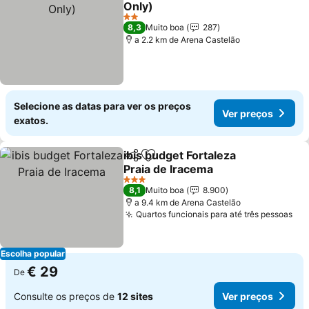
Only)
2 Estrelas
8,3
Muito boa
287
a 2.2 km de Arena Castelão
Selecione as datas para ver os preços
Ver preços
exatos.
ibis budget Fortaleza
Partilhar
Adicionar aos favoritos
Praia de Iracema
3 Estrelas
8,1
Muito boa
8.900
a 9.4 km de Arena Castelão
Quartos funcionais para até três pessoas
Escolha popular
€ 29
De
Consulte os preços de
12 sites
Ver preços