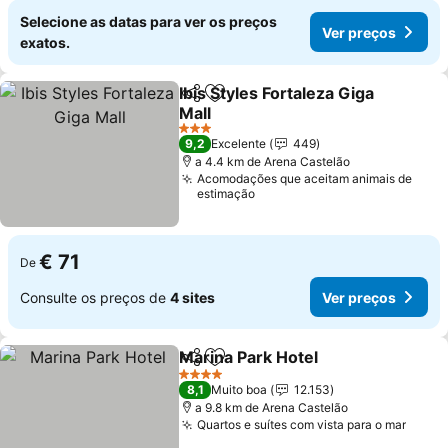
Selecione as datas para ver os preços
Ver preços
exatos.
Ibis Styles Fortaleza Giga
Partilhar
Adicionar aos favoritos
Mall
3 Estrelas
9,2
Excelente
449
a 4.4 km de Arena Castelão
Acomodações que aceitam animais de
estimação
€ 71
De
Consulte os preços de
4 sites
Ver preços
Marina Park Hotel
Partilhar
Adicionar aos favoritos
4 Estrelas
8,1
Muito boa
12.153
a 9.8 km de Arena Castelão
Quartos e suítes com vista para o mar