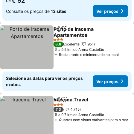
€ 52
De
Consulte os preços de
13 sites
Ver preços
Porto de Iracema
Partilhar
Adicionar aos favoritos
Apartamentos
3 Estrelas
8,8
Excelente
951
a 9.5 km de Arena Castelão
Restaurante e minimercado no local
Selecione as datas para ver os preços
Ver preços
exatos.
Iracema Travel
Partilhar
Adicionar aos favoritos
3 Estrelas
7,3
4.715
a 9.7 km de Arena Castelão
Quartos com vistas cativantes para o mar