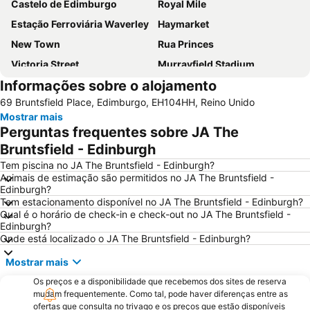
Castelo de Edimburgo
Royal Mile
Estação Ferroviária Waverley
Haymarket
New Town
Rua Princes
Victoria Street
Murrayfield Stadium
Informações sobre o alojamento
Grassmarket
Museu Nacional da Escócia
69 Bruntsfield Place, Edimburgo, EH104HH, Reino Unido
Galeria Nacional da Escócia
Leith
Mostrar mais
City Art Centre
The Royal Mile Gallery
Perguntas frequentes sobre JA The
St James Quarter
Rosslyn Chapel
Bruntsfield - Edinburgh
The Witchery by the Castle
Edinburgh Park
Tem piscina no JA The Bruntsfield - Edinburgh?
Animais de estimação são permitidos no JA The Bruntsfield -
Marchmont
Scott Monument
Edinburgh?
Tem estacionamento disponível no JA The Bruntsfield - Edinburgh?
Stockbridge
Greyfriars Kirk
Qual é o horário de check-in e check-out no JA The Bruntsfield -
Cowgate
Braid Hills
Edinburgh?
Onde está localizado o JA The Bruntsfield - Edinburgh?
Holyrood Park
Edinburgh Zoo
Mostrar mais
Portobello
EICC
Os preços e a disponibilidade que recebemos dos sites de reserva
Edinburgh Marathon Festival
Morningside
mudam frequentemente. Como tal, pode haver diferenças entre as
University of Edinburgh
Rose Street
ofertas que consulta no trivago e os preços que estão disponíveis