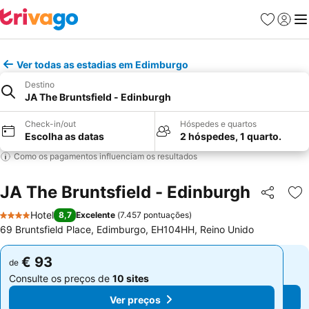
Favoritos
Iniciar
Me
Ver todas as estadias em Edimburgo
Destino
JA The Bruntsfield - Edinburgh
Check-in/out
Hóspedes e quartos
Escolha as datas
2 hóspedes, 1 quarto.
Como os pagamentos influenciam os resultados
JA The Bruntsfield - Edinburgh
Partilhar
Ad
Hotel
8,7
Excelente
(
7.457 pontuações
)
4 Estrelas
69 Bruntsfield Place, Edimburgo, EH104HH, Reino Unido
€ 93
€ 93
de
de
Consulte os preços de
10 sites
Consulte os preços de
10 sites
Ver preços
Ver preços