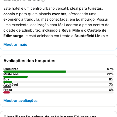
Este hotel é um centro urbano versátil, ideal para
turistas
,
casais
e para quem planeia
eventos
, oferecendo uma
experiência tranquila, mas conectada, em Edimburgo. Possui
uma excelente localização com fácil acesso a pé ao centro da
cidade de Edimburgo, incluindo a
Royal Mile
e o
Castelo de
Edimburgo
, e está aninhado em frente a
Bruntsfield Links
e
The Meadows
. A propriedade dispõe de um encantador
Mostrar mais
edifício tipo conservatório
no jardim, perfeito para cerimónias
e festas privadas. Os hóspedes elogiam consistentemente os
funcionários
acolhedores e prestativos, e o pequeno-almoço
Avaliações dos hóspedes
recebe grandes elogios pela sua excelente seleção, incluindo
um pequeno-almoço escocês completo e opções sem glúten.
Excelente
57
%
Para uma estadia mais tranquila, considere pedir um quarto
Muito boa
22
%
virado para o jardim.
Boa
8
%
Aceitável
7
%
Fraca
6
%
Mostrar avaliações