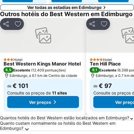
Ver todas as estadias em Edimburgo
Outros hotéis do Best Western em Edimburgo
Partilhar
Adicionar aos favoritos
Partilhar
Adicionar aos
Hotel
Hotel
3 Estrelas
4 Estrelas
Best Western Kings Manor Hotel
Ten Hill Place
8,5
9,1
Excelente
(
12.409 pontuações
)
Excelente
(
6.399 po
Edimburgo, a 6.1 km de Centro da cidade
Edimburgo, a 0.7 km d
€ 101
€ 97
de
de
Consulte os preços de
11 sites
Consulte os preços 
Ver preços
Ver preç
Perguntas Frequentes sobre Edimburgo
Quantos hotéis do Best Western estão localizados em Edimburgo?
Quanto custam normalmente os hotéis do Best Western em
Edimburgo?