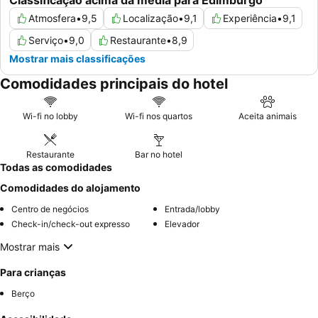
Classificação acima da média para Edimburgo
Atmosfera
•
9,5
Localização
•
9,1
Experiência
•
9,1
Serviço
•
9,0
Restaurante
•
8,9
Mostrar mais classificações
Comodidades principais do hotel
Wi-fi no lobby
Wi-fi nos quartos
Aceita animais
Restaurante
Bar no hotel
Todas as comodidades
Comodidades do alojamento
Centro de negócios
Entrada/lobby
Check-in/check-out expresso
Elevador
Mostrar mais
Para crianças
Berço