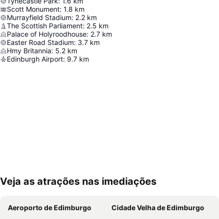
Tynecastle Park
:
1.6
km
Scott Monument
:
1.8
km
Murrayfield Stadium
:
2.2
km
The Scottish Parliament
:
2.5
km
Palace of Holyroodhouse
:
2.7
km
Easter Road Stadium
:
3.7
km
Hmy Britannia
:
5.2
km
Edinburgh Airport
:
9.7
km
Veja as atrações nas imediações
Ampliar mapa
Aeroporto de Edimburgo
Cidade Velha de Edimburgo