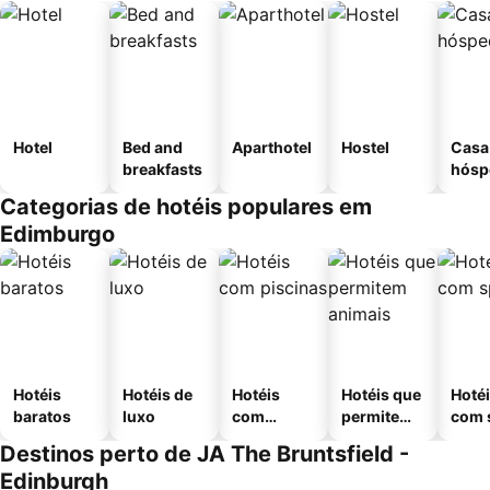
Hotel
Bed and
Aparthotel
Hostel
Casa
breakfasts
hósp
Categorias de hotéis populares em
Edimburgo
Hotéis
Hotéis de
Hotéis
Hotéis que
Hoté
baratos
luxo
com
permitem
com 
piscinas
animais
Destinos perto de JA The Bruntsfield -
Edinburgh