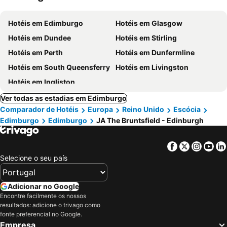
Hotéis em Edimburgo
Hotéis em Glasgow
Hotéis em Dundee
Hotéis em Stirling
Hotéis em Perth
Hotéis em Dunfermline
Hotéis em South Queensferry
Hotéis em Livingston
Hotéis em Ingliston
Ver todas as estadias em Edimburgo
Comparador de Hotéis
Europa
Reino Unido
Escócia
Edimburgo
Edimburgo
JA The Bruntsfield - Edinburgh
Facebook
Twitter
Insta
Yo
Selecione o seu país
Adicionar no Google
Encontre facilmente os nossos
resultados: adicione o trivago como
fonte preferencial no Google.
Empresa