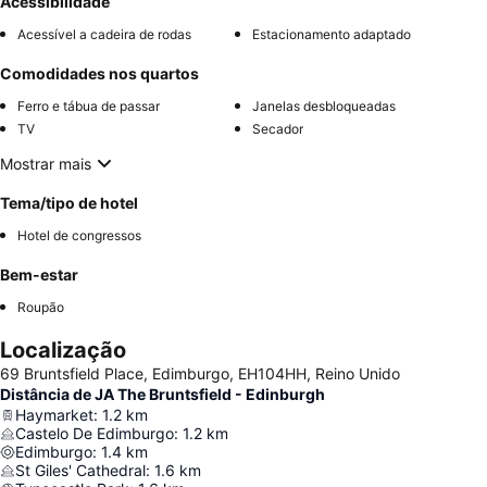
Acessibilidade
Acessível a cadeira de rodas
Estacionamento adaptado
Comodidades nos quartos
Ferro e tábua de passar
Janelas desbloqueadas
TV
Secador
Mostrar mais
Tema/tipo de hotel
Hotel de congressos
Bem-estar
Roupão
Localização
69 Bruntsfield Place, Edimburgo, EH104HH, Reino Unido
Distância de JA The Bruntsfield - Edinburgh
Haymarket
:
1.2
km
Castelo De Edimburgo
:
1.2
km
Edimburgo
:
1.4
km
St Giles' Cathedral
:
1.6
km