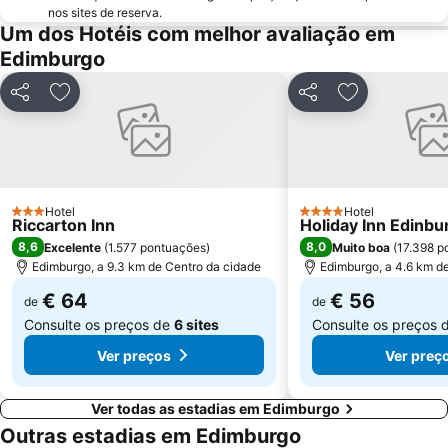
nos sites de reserva.
Edinburgh Dungeon
Dean Village
Um dos Hotéis com melhor avaliação em
Royal Terrace Gardens
Royal Botanic Garden Edinburgh
Edimburgo
Davidson's Mains
Ocean Terminal
Partilhar
Adicionar aos favoritos
Partilhar
Adicionar aos
Currie
Hotel
Hotel
3 Estrelas
4 Estrelas
Riccarton Inn
Holiday Inn Edinbu
8,6
8,0
Excelente
(
1.577 pontuações
)
Muito boa
(
17.398 p
Edimburgo, a 9.3 km de Centro da cidade
Edimburgo, a 4.6 km d
€ 64
€ 56
de
de
Consulte os preços de
6 sites
Consulte os preços 
Ver preços
Ver preç
Ver todas as estadias em Edimburgo
Outras estadias em Edimburgo