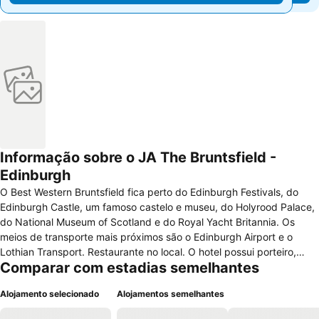
Informação sobre o JA The Bruntsfield -
Edinburgh
O Best Western Bruntsfield fica perto do Edinburgh Festivals, do
Edinburgh Castle, um famoso castelo e museu, do Holyrood Palace,
do National Museum of Scotland e do Royal Yacht Britannia. Os
meios de transporte mais próximos são o Edinburgh Airport e o
Lothian Transport. Restaurante no local. O hotel possui porteiro,
Comparar com estadias semelhantes
elevador com 2 andares, café da manhã disponível, Cocktail Lounge
com todos os menu's do dia, recepção 24 horas, facilidades para
Alojamento selecionado
Alojamentos semelhantes
reunião, instalações para conferências, facilidades para banquete,
equipamentos de áudio / visual, serviços de fax, serviços de