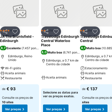
fotocópia, durante o horário comercial, estacionamento para
deficientes, lavandaria, corredor Interior e cofre. Todos os quartos
do hotel possuem TV a cabo ou TV via satélite com SKY, CNN,
telefone com ligação direta, correio de voz, rádio-relógio,
despertador, máquina de café / chá, secador de cabelo, ferro de
passar roupa, secretária / área de trabalho, alta velocidade de
Hotel
Hotel
Hotel
4 Estrelas
2 Estrelas
2 Estrelas
Partilhar
Adicionar aos favoritos
Partilhar
Adicionar aos favoritos
Partilhar
Adicionar
acesso à internet em áreas públicas e todos os quartos e estéreo de
JA The Bruntsfield -
Travelodge Edinburgh
Travelodge Edinb
AM / FM.
Edinburgh
Central Waterloo
Central
Place
8,7
8,1
Excelente
(
7.457 pontuações
)
Muito boa
(
10.685
8,0
Muito boa
(
6.741 pontuações
)
Edimburgo, Reino
Edimburgo, a 0.7 k
Unido
Centro da cidade
Edimburgo, a 0.7 km de
Centro da cidade
Wi-Fi grátis
Estacionamento
Aceita animais
Aceita animais
Aceita animais
Restaurante
Restaurante
€ 93
€ 137
de
de
Selecione as datas para
ver os preços exatos.
Consulte os preços de
Consulte os preços 
10 sites
sites
Ver preços
Ver preços
Ver preços