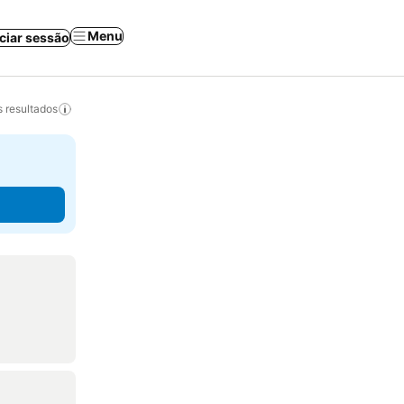
Menu
iciar sessão
 resultados