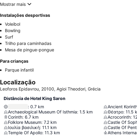
Mostrar mais
Instalações desportivas
Voleibol
Bowling
Surf
Trilho para caminhadas
Mesa de pingue-pongue
Para crianças
Parque infantil
Localização
Leoforos Epidavrou, 20100, Agioi Theodori, Grécia
Distância de Hotel King Saron
:
0.7
km
Ancient Korin
Archaeological Museum Of Isthmia
:
1.5
km
Θέατρο
:
11.5
Corinth
:
6.7
km
Acrocorinth
:
1
Folklore Museum
:
7.2
km
Castle Of Sop
Ιουλία βασιλική
:
11.1
km
Castle Of Pent
Temple Of Apollo
:
11.3
km
Athens Internat