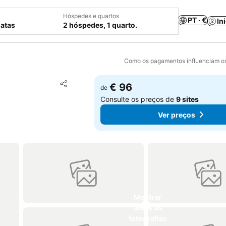
Hóspedes e quartos
PT · €
In
datas
2 hóspedes, 1 quarto.
Como os pagamentos influenciam os
Adicionar aos favoritos
€ 96
de
Partilhar
Consulte os preços de
9 sites
Ver preços