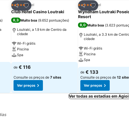
itos
Adicionar aos favoritos
Adicionar aos fav
Hotel
Hotel
5 Estrelas
5 Estrelas
Partilhar
Partilhar
Club Hotel Casino Loutraki
Wyndham Loutraki Posei
Resort
8,3
s
)
Muito boa
(
9.652 pontuações
)
8,0
Muito boa
(
3.623 pontua
a
Loutraki, a 1.9 km de Centro da
cidade
Loutraki, a 3.3 km de Centr
cidade
Wi-Fi grátis
Wi-Fi grátis
Piscina
Piscina
Spa
Spa
€ 116
de
€ 133
de
Consulte os preços de
7 sites
Consulte os preços de
12 site
Ver preços
Ver preços
Ver todas as estadias em Agio
dias