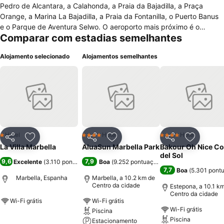
Pedro de Alcantara, a Calahonda, a Praia da Bajadilla, a Praça
Orange, a Marina La Bajadilla, a Praia da Fontanilla, o Puerto Banus
e o Parque de Aventura Selwo. O aeroporto mais próximo é o
Comparar com estadias semelhantes
Aeroporto de Málaga. Os serviços do hotel incluem acesso à
internet sem fio e fax para aqueles que estão viajando a negócios.
Alojamento selecionado
Alojamentos semelhantes
O hotel também oferece no terraço um café da manhã que fica
disponível das 8:30 às 13:00. Para comodidade dos clientes todos
os quartos do hotel possuem acesso sem fio à Internet, ar
condicionado, camas desmontáveis, controle de temperatura,
serviço de TV via satélite, minibar e rádio-relógio, além de uma linha
telefônica. Os quartos também possuem secador de cabelo.
Hotel
Hotel
Hotel
1 Estrelas
4 Estrelas
4 Estrelas
Partilhar
Adicionar aos favoritos
Partilhar
Adicionar aos favoritos
Partilhar
Adicionar
La Villa Marbella
AluaSun Marbella Park
Bakour Oh Nice Co
del Sol
9,6
7,9
Excelente
(
3.110 pontuações
)
Boa
(
9.252 pontuações
)
7,7
Boa
(
5.301 pont
Marbella, Espanha
Marbella, a 10.2 km de
Centro da cidade
Estepona, a 10.1 k
Centro da cidade
Wi-Fi grátis
Wi-Fi grátis
Wi-Fi grátis
Piscina
Ver preços
Piscina
Estacionamento