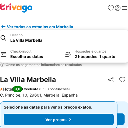
Favoritos
Iniciar
Me
Ver todas as estadias em Marbella
Destino
La Villa Marbella
Check-in/out
Hóspedes e quartos
Escolha as datas
2 hóspedes, 1 quarto.
Como os pagamentos influenciam os resultados
La Villa Marbella
Partilhar
Ad
Hotel
9,6
Excelente
(
3.110 pontuações
)
1 Estrelas
C. Príncipe, 10, 29601, Marbella, Espanha
Selecione as datas para ver os preços exatos.
Selecione as datas para ver os preços exatos.
Ver preços
Ver preços