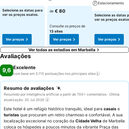
Estacionamento
Ver preços
Selecione as datas para
€ 80
de
Ver preços
ver os preços exatos.
Selecione as datas 
ver os preços exatos
Consulte os preços de
13 sites
Ver preços
Ver preços
Ver preços
Ver todas as estadias em Marbella
Avaliações
Excelente
9,6
com base em 3.110 pontuações nos principais
sites
Resumo de avaliações
Resumido por inteligência artificial a partir de 700+ comentários · Última
atualização: 30 Jul 2026
Este hotel é um refúgio histórico tranquilo, ideal para
casais
e
turistas
que procuram um retiro charmoso e confortável. A sua
localização excecional no coração da
Cidade Velha
de Marbella
coloca os hóspedes a poucos minutos da vibrante Praça das