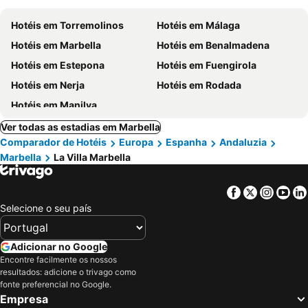
Hotéis em Torremolinos
Hotéis em Málaga
Hotéis em Marbella
Hotéis em Benalmadena
Hotéis em Estepona
Hotéis em Fuengirola
Hotéis em Nerja
Hotéis em Rodada
Hotéis em Manilva
Ver todas as estadias em Marbella
Comparador de Hotéis
Europa
Espanha
Andaluzia
Marbella
La Villa Marbella
Facebook
Twitter
Insta
Yo
Selecione o seu país
Adicionar no Google
Encontre facilmente os nossos
resultados: adicione o trivago como
fonte preferencial no Google.
Empresa