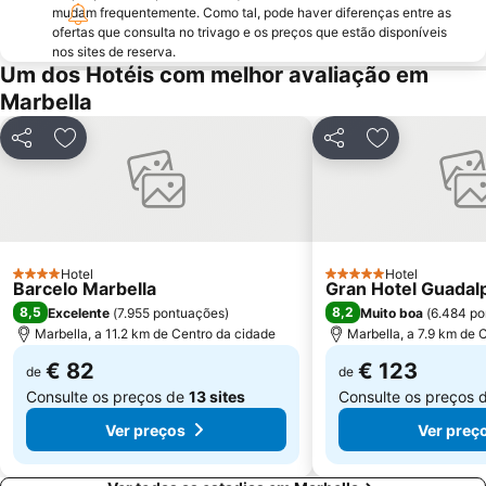
mudam frequentemente. Como tal, pode haver diferenças entre as
Nueva Andalucía
Convention & Exhibition Centre of Marbella
ofertas que consulta no trivago e os preços que estão disponíveis
nos sites de reserva.
Marina de Puerto Banus
Huelin
Um dos Hotéis com melhor avaliação em
Puerto Cabopino
Paseo Maritimo Marbella
Marbella
Casino Marbella
Los Álamos
Partilhar
Adicionar aos favoritos
Partilhar
Adicionar aos
Torreblanca
Vialia Estación María Zambrano
Paseo Marítimo Rey de España
Plaza de Toros de Ronda
Aqualand
Guadalmar
Cruz de Humilladero
De Calahonda
Hotel
Hotel
4 Estrelas
Los Boliches - Las Gaviotas
Churriana
5 Estrelas
Barcelo Marbella
Gran Hotel Guadal
8,5
8,2
Excelente
(
7.955 pontuações
)
Muito boa
(
6.484 po
Plaza Mayor
4 de Diciembre
Marbella, a 11.2 km de Centro da cidade
Marbella, a 7.9 km de 
Ayuntamiento de Marbella
Puerto José Banús
€ 82
€ 123
de
de
Consulte os preços de
13 sites
Consulte os preços 
Ver preços
Ver preç