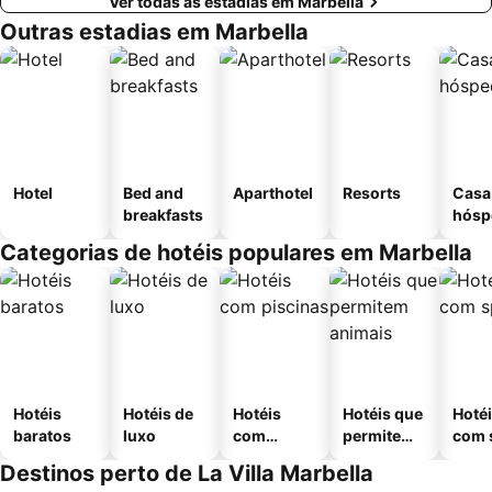
Ver todas as estadias em Marbella
Outras estadias em Marbella
Hotel
Bed and
Aparthotel
Resorts
Casa
breakfasts
hósp
Categorias de hotéis populares em Marbella
Hotéis
Hotéis de
Hotéis
Hotéis que
Hoté
baratos
luxo
com
permitem
com 
piscinas
animais
Destinos perto de La Villa Marbella