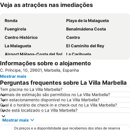
Veja as atrações nas imediações
Ampliar mapa
Ronda
Playa de la Malagueta
Fuengirola
Benalmádena Costa
Centro Histórico
Centro
La Malagueta
El Caminito del Rey
Airport Málaga-Costa del Sol
La Carihuela
Informações sobre o alojamento
Puerto Banús
Playamar
C. Príncipe, 10, 29601, Marbella, Espanha
Playa Guadalmina
Palacio de Ferias y Congresos de Málaga
Mostrar mais
Playa del Cable
Castillo de la Duquesa
Perguntas frequentes sobre La Villa Marbella
La Nogalera
Centro Comercial Málaga Plaza
Tem piscina no La Villa Marbella?
Animais de estimação são permitidos no La Villa Marbella?
Puerto de Málaga
La Cala Resort
Tem estacionamento disponível no La Villa Marbella?
De la Misericordia
Torrequebrada
Qual é o horário de check-in e check-out no La Villa Marbella?
Onde está localizado o La Villa Marbella?
Catedral da Encarnação
Palacio de Exposiciones y Congresos de la Costa del Sol
Mostrar mais
Campanillas
Centro histórico
Os preços e a disponibilidade que recebemos dos sites de reserva
Nikki Beach
San Pedro Alcántara