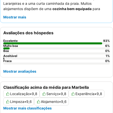
Laranjeiras e a uma curta caminhada da praia. Muitos
alojamentos dispõem de uma
cozinha bem equipada
para
quem deseja opções de self-catering, e alguns até incluem uma
Mostrar mais
banheira de hidromassagem privada
para uma escapadela
luxuosa. Os hóspedes elogiam consistentemente a
equipa do
hotel
pela sua simpatia e prestabilidade excecionais, criando
Avaliações dos hóspedes
um ambiente familiar. Para uma experiência verdadeiramente
memorável, considere reservar um quarto com uma
banheira de
Excelente
93
%
hidromassagem privada
ou desfrutar do
terraço comum no
Muito boa
6
%
último piso
Boa
.
0
%
Aceitável
1
%
Fraca
0
%
Mostrar avaliações
Classificação acima da média para Marbella
Localização
•
9,8
Serviço
•
9,8
Experiência
•
9,8
Limpeza
•
9,6
Alojamento
•
9,6
Mostrar mais classificações