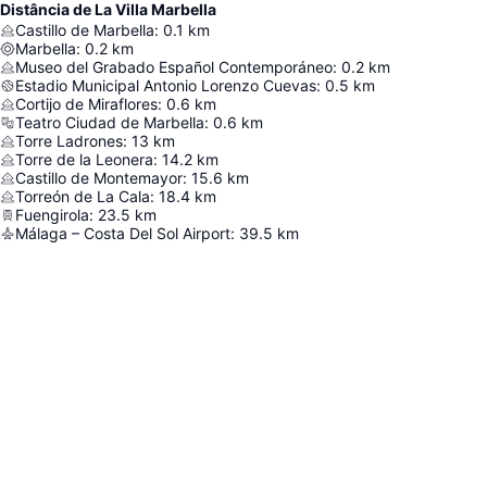
Distância de La Villa Marbella
Castillo de Marbella
:
0.1
km
Marbella
:
0.2
km
Museo del Grabado Español Contemporáneo
:
0.2
km
Estadio Municipal Antonio Lorenzo Cuevas
:
0.5
km
Cortijo de Miraflores
:
0.6
km
Teatro Ciudad de Marbella
:
0.6
km
Torre Ladrones
:
13
km
Torre de la Leonera
:
14.2
km
Castillo de Montemayor
:
15.6
km
Torreón de La Cala
:
18.4
km
Fuengirola
:
23.5
km
Málaga – Costa Del Sol Airport
:
39.5
km