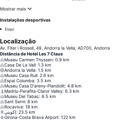
Mostrar mais
Instalações desportivas
Esqui
Localização
Av. Fiter i Rossell, 49, Andorra la Vella, AD700, Andorra
Distância de Hotel Les 7 Claus
Museu Carmen Thyssen
:
0.9
km
Casa De La Vall
:
1.3
km
Andorra la Vella
:
1.5
km
Museu Casa Rull
:
2.6
km
Espai Columba
:
3.5
km
Museu Casa D'areny-Plandolit
:
4.8
km
Madriu-Perafita-Claror Valley
:
6.3
km
Museu Del Tabac
:
6.5
km
Sant Serni
:
8
km
Rocaviva
:
18
km
إكويتي
:
23.5
km
Girona-Costa Brava Airport
:
122
km