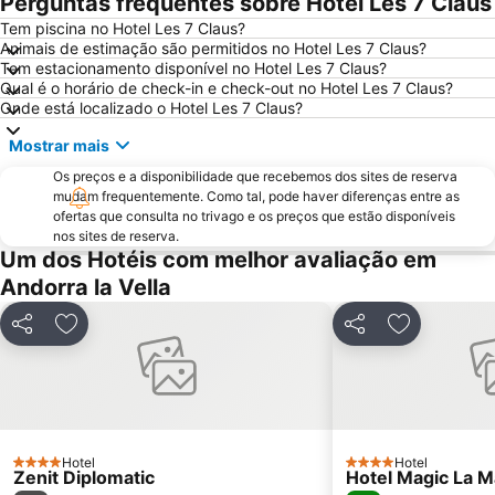
Perguntas frequentes sobre Hotel Les 7 Claus
Andorra Romànica -centre d'interpretació
Catedral de la Seu d´Urgell
Tem piscina no Hotel Les 7 Claus?
Animais de estimação são permitidos no Hotel Les 7 Claus?
Aigüestortes i Estany de Sant Maurici National Park
Ax 3 Domaines
Tem estacionamento disponível no Hotel Les 7 Claus?
Parque Natural de Cadí-Moixeró
Puigcerdà
Qual é o horário de check-in e check-out no Hotel Les 7 Claus?
Onde está localizado o Hotel Les 7 Claus?
Vall de Núria
Mostrar mais
Os preços e a disponibilidade que recebemos dos sites de reserva
mudam frequentemente. Como tal, pode haver diferenças entre as
ofertas que consulta no trivago e os preços que estão disponíveis
nos sites de reserva.
Um dos Hotéis com melhor avaliação em
Andorra la Vella
Partilhar
Adicionar aos favoritos
Partilhar
Adicionar a
Hotel
Hotel
4 Estrelas
4 Estrelas
Zenit Diplomatic
Hotel Magic La 