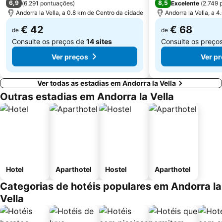
6,9
8,5
(
6.291 pontuações
)
Excelente
(
2.749 
Andorra la Vella, a 0.8 km de Centro da cidade
Andorra la Vella, a 
€ 42
€ 68
de
de
Consulte os preços de
14 sites
Consulte os preço
Ver preços
Ver p
Ver todas as estadias em Andorra la Vella
Outras estadias em Andorra la Vella
Hotel
Aparthotel
Hostel
Aparthotel
Categorias de hotéis populares em Andorra la
Vella