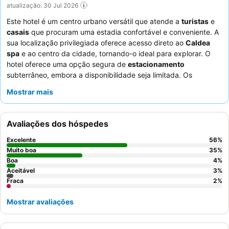
atualização: 30 Jul 2026
Este hotel é um centro urbano versátil que atende a
turistas
e
casais
que procuram uma estadia confortável e conveniente. A
sua localização privilegiada oferece acesso direto ao
Caldea
spa
e ao centro da cidade, tornando-o ideal para explorar. O
hotel oferece uma opção segura de
estacionamento
subterrâneo, embora a disponibilidade seja limitada. Os
hóspedes elogiam consistentemente os
funcionários
Mostrar mais
simpáticos e prestativos
e o ótimo pequeno-almoço com uma
seleção variada de itens de qualidade. Para uma experiência
mais tranquila, considere solicitar um quarto virado para o
Avaliações dos hóspedes
jardim.
Excelente
56
%
Muito boa
35
%
Boa
4
%
Aceitável
3
%
Fraca
2
%
Mostrar avaliações