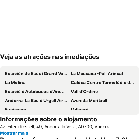
Veja as atrações nas imediações
Ampliar mapa
Estación de Esquí Grand Valira
La Massana -Pal-Arinsal
La Molina
Caldea Centre Termolùdic d' Andorra
Estació d'Autobusos d'Andorra
Vall d'Ordino
Andorra–La Seu d'Urgell Airport
Avenida Meritxell
Funicamp
Vallnord
Informações sobre o alojamento
Font-Romeu Pyrénées 2000
Turisnat Pirineus
Av. Fiter i Rossell, 49, Andorra la Vella, AD700, Andorra
Masella
Vall de Canillo
Mostrar mais
Guzet neige
Parc Natural de la Vall de Sorteny