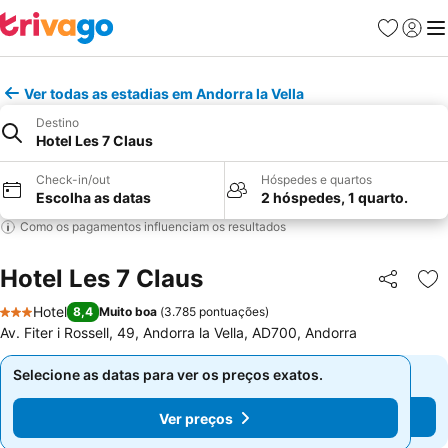
Favoritos
Iniciar
Me
Ver todas as estadias em Andorra la Vella
Destino
Hotel Les 7 Claus
Check-in/out
Hóspedes e quartos
Escolha as datas
2 hóspedes, 1 quarto.
Como os pagamentos influenciam os resultados
Hotel Les 7 Claus
Partilhar
Ad
Hotel
8,4
Muito boa
(
3.785 pontuações
)
3 Estrelas
Av. Fiter i Rossell, 49, Andorra la Vella, AD700, Andorra
Selecione as datas para ver os preços exatos.
Selecione as datas para ver os preços exatos.
Ver preços
Ver preços