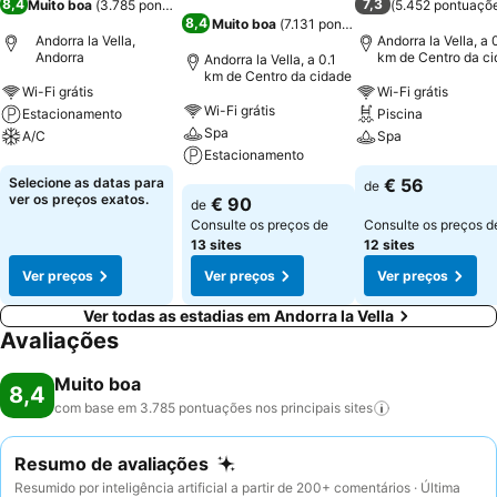
8,4
7,3
Muito boa
(
3.785 pontuações
)
(
5.452 pontuaçõ
8,4
Muito boa
(
7.131 pontuações
)
Andorra la Vella,
Andorra la Vella, a 
Andorra
km de Centro da c
Andorra la Vella, a 0.1
km de Centro da cidade
Wi-Fi grátis
Wi-Fi grátis
Wi-Fi grátis
Estacionamento
Piscina
Spa
A/C
Spa
Estacionamento
Ver preços
Ver preços
Selecione as datas para
€ 56
de
Ver preços
ver os preços exatos.
€ 90
de
Consulte os preços de
Consulte os preços d
13 sites
12 sites
Ver preços
Ver preços
Ver preços
Ver todas as estadias em Andorra la Vella
Avaliações
Muito boa
8,4
com base em 3.785 pontuações nos principais
sites
Resumo de avaliações
Resumido por inteligência artificial a partir de 200+ comentários · Última