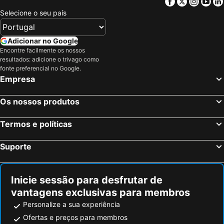
Facebook
Twitter
Insta
Yo
Selecione o seu país
Adicionar no Google
Encontre facilmente os nossos
resultados: adicione o trivago como
fonte preferencial no Google.
Empresa
Os nossos produtos
Termos e políticas
Suporte
Inicie sessão para desfrutar de
vantagens exclusivas para membros
Personalize a sua experiência
Ofertas e preços para membros