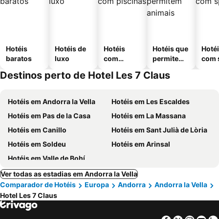
Hotéis
Hotéis de
Hotéis
Hotéis que
Hoté
baratos
luxo
com
permitem
com 
piscinas
animais
Destinos perto de Hotel Les 7 Claus
Hotéis em Andorra la Vella
Hotéis em Les Escaldes
Hotéis em Pas de la Casa
Hotéis em La Massana
Hotéis em Canillo
Hotéis em Sant Julià de Lòria
Hotéis em Soldeu
Hotéis em Arinsal
Hotéis em Valle de Bohí
Ver todas as estadias em Andorra la Vella
Comparador de Hotéis
Europa
Andorra
Andorra la Vella
Hotel Les 7 Claus