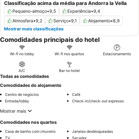
Classificação acima da média para Andorra la Vella
Pequeno-almoço
•
9,5
Experiência
•
9,4
Atmosfera
•
9,2
Serviço
•
9,1
Alojamento
•
8,9
Mostrar mais classificações
Comodidades principais do hotel
Wi-fi no lobby
Wi-fi nos quartos
Estacionamento
A/C
Bar no hotel
Todas as comodidades
Comodidades do alojamento
Centro de negócios
Café
Entrada/lobby
Check-in/check-out expresso
Mostrar mais
Comodidades nos quartos
Casa de banho com chuveiro
Janelas desbloqueadas
TV
Secador