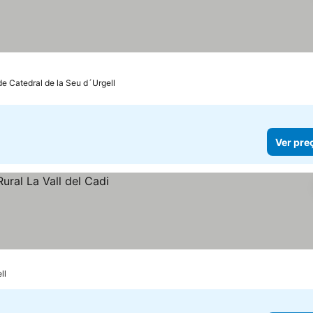
de Catedral de la Seu d´Urgell
Ver pre
ll