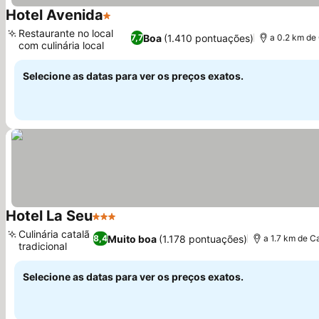
Hotel Avenida
1 Estrelas
Restaurante no local
Boa
(1.410 pontuações)
7,7
a 0.2 km de 
com culinária local
Selecione as datas para ver os preços exatos.
Hotel La Seu
3 Estrelas
Culinária catalã
Muito boa
(1.178 pontuações)
8,4
a 1.7 km de C
tradicional
Selecione as datas para ver os preços exatos.