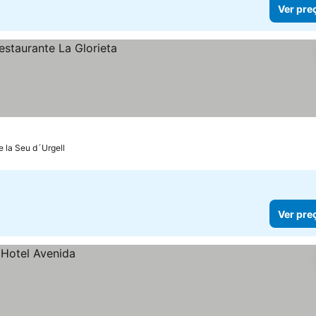
Ver pre
e la Seu d´Urgell
Ver pre