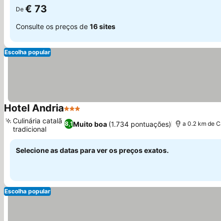
€ 73
De
Consulte os preços de
16 sites
Escolha popular
Hotel Andria
3 Estrelas
Culinária catalã
Muito boa
(1.734 pontuações)
8,1
a 0.2 km de C
tradicional
Selecione as datas para ver os preços exatos.
Escolha popular