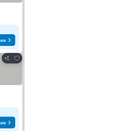
ços
Adicionar aos favoritos
Partilhar
ços