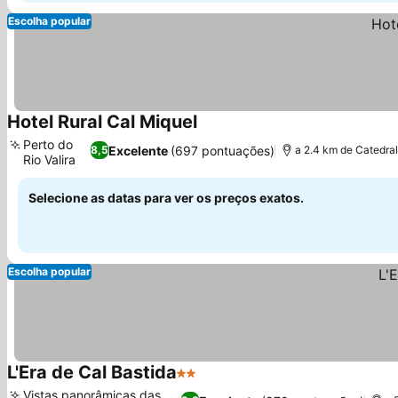
Escolha popular
Hotel Rural Cal Miquel
Perto do
Excelente
(697 pontuações)
8,5
a 2.4 km de Catedral
Rio Valira
Selecione as datas para ver os preços exatos.
Escolha popular
L'Era de Cal Bastida
2 Estrelas
Vistas panorâmicas das