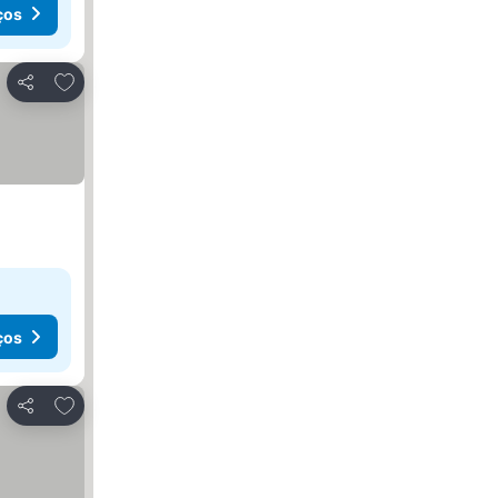
ços
Adicionar aos favoritos
Partilhar
ços
Adicionar aos favoritos
Partilhar