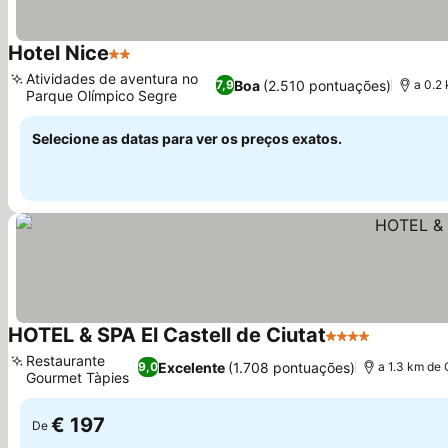
Hotel Nice
2 Estrelas
Atividades de aventura no
Boa
(2.510 pontuações)
7,9
a 0.2 
Parque Olímpico Segre
Selecione as datas para ver os preços exatos.
HOTEL & SPA El Castell de Ciutat
4 Estrelas
Restaurante
Excelente
(1.708 pontuações)
9,0
a 1.3 km de 
Gourmet Tàpies
€ 197
De