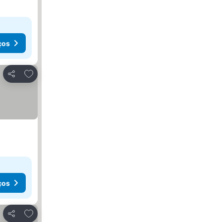
ços
Adicionar aos favoritos
Partilhar
ços
Adicionar aos favoritos
Partilhar