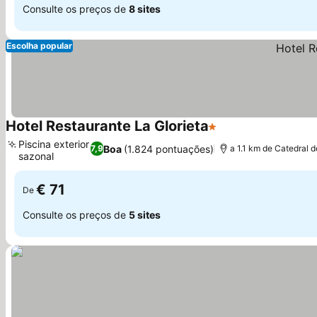
Consulte os preços de
8 sites
Escolha popular
Hotel Restaurante La Glorieta
1 Estrelas
Piscina exterior
Boa
(1.824 pontuações)
7,9
a 1.1 km de Catedral d
sazonal
€ 71
De
Consulte os preços de
5 sites