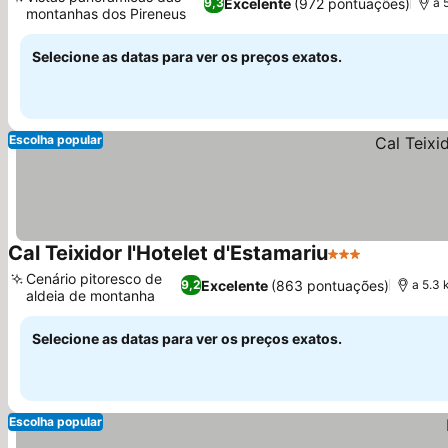
Excelente
(972 pontuações)
9,3
a 
montanhas dos Pireneus
Selecione as datas para ver os preços exatos.
Escolha popular
Cal Teixidor l'Hotelet d'Estamariu
3 Estrelas
Cenário pitoresco de
Excelente
(863 pontuações)
9,2
a 5.3 
aldeia de montanha
Selecione as datas para ver os preços exatos.
Escolha popular