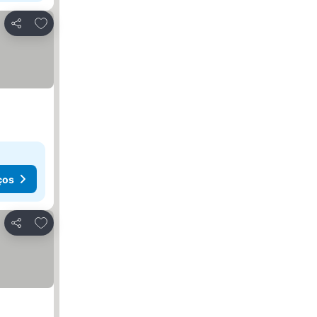
Adicionar aos favoritos
Partilhar
ços
Adicionar aos favoritos
Partilhar