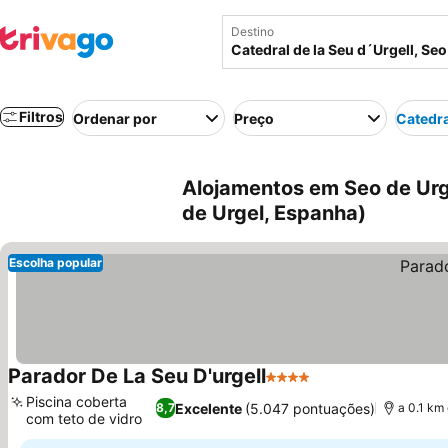
Destino
Filtros
Ordenar por
Preço
Catedra
Alojamentos em Seo de Urge
de Urgel, Espanha)
Escolha popular
Parador De La Seu D'urgell
4 Estrelas
Piscina coberta
Excelente
(5.047 pontuações)
8,7
a 0.1 km
com teto de vidro