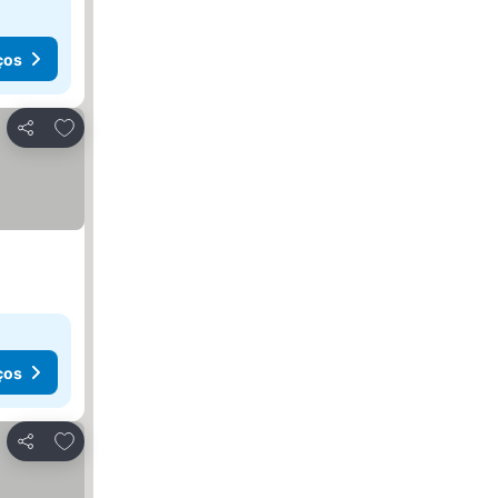
ços
Adicionar aos favoritos
Partilhar
ços
Adicionar aos favoritos
Partilhar