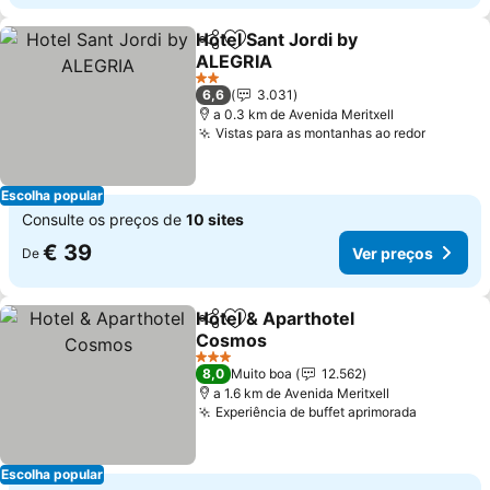
Hotel Sant Jordi by
Partilhar
Adicionar aos favoritos
ALEGRIA
Ver preços
2 Estrelas
6,6
3.031
a 0.3 km de Avenida Meritxell
Vistas para as montanhas ao redor
Ver pre
Escolha popular
Consulte os preços de
10 sites
€ 39
Ver preços
De
Hotel & Aparthotel
Partilhar
Adicionar aos favoritos
Cosmos
Ver preços
3 Estrelas
8,0
Muito boa
12.562
a 1.6 km de Avenida Meritxell
Experiência de buffet aprimorada
Ver preç
Escolha popular