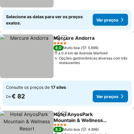
Selecione as datas para ver os preços
Ver preços
exatos.
Mercure Andorra
Partilhar
Adicionar aos favoritos
Ver preç
4 Estrelas
8,0
Muito boa
5.699
a 0.4 km de Avenida Meritxell
Opções gastronômicas diversas com três
restaurantes
Consulte os preços de
17 sites
€ 82
Ver preços
De
Hotel AnyosPark
Partilhar
Adicionar aos favoritos
Mountain & Wellness
Resort
Ver preços
4 Estrelas
8,2
Muito boa
4.896