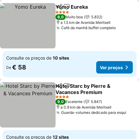
Yomo Eureka
Partilhar
Adicionar aos favoritos
Ver preços
4 Estrelas
8,0
Muito boa
5.832
a 1.5 km de Avenida Meritxell
Café da manhã buffet completo
Ver preço
Consulte os preços de
10 sites
€ 58
Ver preços
De
Hotel Starc by Pierre &
Partilhar
Adicionar aos favoritos
Vacances Premium
Ver preços
4 Estrelas
9,0
Excelente
5.847
a 0.9 km de Avenida Meritxell
Guarda-volumes dedicado para esqui
Ver p
Consulte os preços de
12 sites