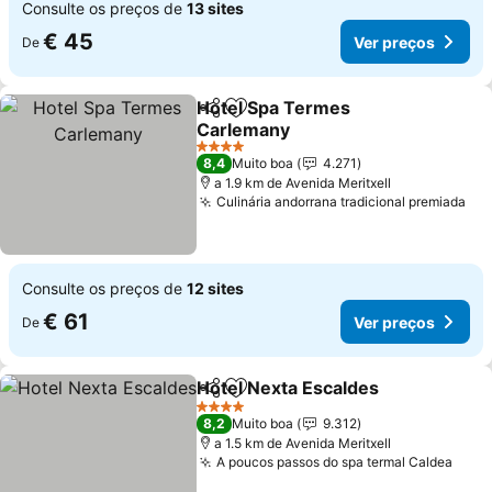
Consulte os preços de
13 sites
€ 45
Ver preços
De
Hotel Spa Termes
Partilhar
Adicionar aos favoritos
Carlemany
Ver preços
4 Estrelas
8,4
Muito boa
4.271
a 1.9 km de Avenida Meritxell
Culinária andorrana tradicional premiada
Ver
Consulte os preços de
12 sites
€ 61
Ver preços
De
Hotel Nexta Escaldes
Partilhar
Adicionar aos favoritos
Ver 
4 Estrelas
8,2
Muito boa
9.312
a 1.5 km de Avenida Meritxell
A poucos passos do spa termal Caldea
Ver 