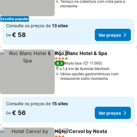
Terraço na cobertura com vista para a
montanha
Escolha popular
Consulte os preços de
13 sites
€ 58
Ver preços
De
Roc Blanc Hotel & Spa
Partilhar
Adicionar aos favoritos
Ver 
4 Estrelas
8,3
Muito boa
11.593
a 1.4 km de Avenida Meritxell
Várias opções gastronômicas com
restaurante estilo montanha
Consulte os preços de
15 sites
€ 56
Ver preços
De
Hotel Cervol by Nexta
Partilhar
Adicionar aos favoritos
Ver 