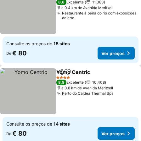
8,8
Excelente
11.383
a 0.4 km de Avenida Meritxell
Restaurante à beira do rio com exposições
de arte
Consulte os preços de
15 sites
€ 80
Ver preços
De
Yomo Centric
Partilhar
Adicionar aos favoritos
Ver preços
4 Estrelas
8,8
Excelente
10.408
a 0.8 km de Avenida Meritxell
Perto do Caldea Thermal Spa
Ver preços
Consulte os preços de
14 sites
€ 80
Ver preços
De