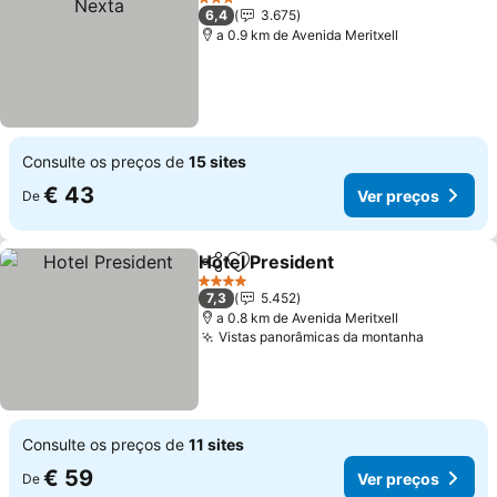
3 Estrelas
6,4
3.675
a 0.9 km de Avenida Meritxell
Consulte os preços de
15 sites
€ 43
Ver preços
De
Hotel President
Partilhar
Adicionar aos favoritos
Ver preços
4 Estrelas
7,3
5.452
a 0.8 km de Avenida Meritxell
Vistas panorâmicas da montanha
Ver preç
Consulte os preços de
11 sites
€ 59
Ver preços
De