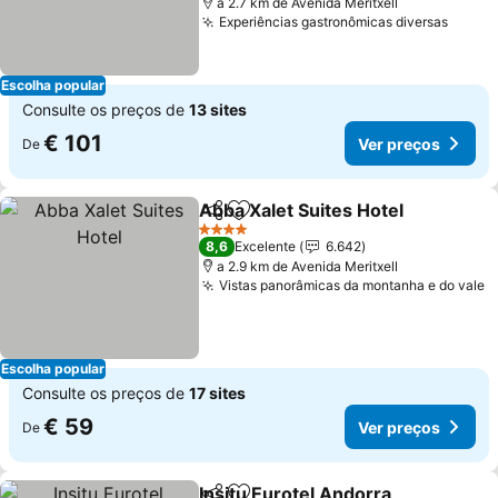
a 2.7 km de Avenida Meritxell
Experiências gastronômicas diversas
Ver p
Escolha popular
Consulte os preços de
13 sites
€ 101
Ver preços
De
Abba Xalet Suites Hotel
Partilhar
Adicionar aos favoritos
Ve
4 Estrelas
8,6
Excelente
6.642
a 2.9 km de Avenida Meritxell
Vistas panorâmicas da montanha e do vale
V
Escolha popular
Consulte os preços de
17 sites
€ 59
Ver preços
De
Insitu Eurotel Andorra