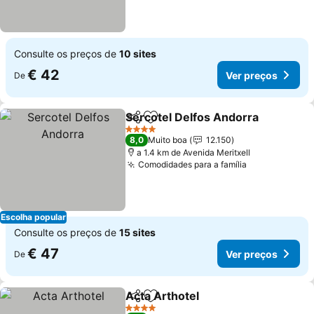
Consulte os preços de
10 sites
€ 42
Ver preços
De
Sercotel Delfos Andorra
Partilhar
Adicionar aos favoritos
V
4 Estrelas
8,0
Muito boa
12.150
a 1.4 km de Avenida Meritxell
Comodidades para a família
Ver preços
Escolha popular
Consulte os preços de
15 sites
€ 47
Ver preços
De
Acta Arthotel
Partilhar
Adicionar aos favoritos
Ver preços
4 Estrelas