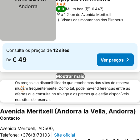
Partilhar
Adicionar aos favoritos
Ver 
3 Estrelas
8,0
Muito boa
6.447
a 1.2 km de Avenida Meritxell
Vistas das montanhas dos Pireneus
Ver pr
Consulte os preços de
12 sites
€ 49
Ver preços
De
Mostrar mais
Os preços e a disponibilidade que recebemos dos sites de reserva
mudam frequentemente. Como tal, pode haver diferenças entre as
ofertas que consulta no trivago e os preços que estão disponíveis
nos sites de reserva.
Avenida Meritxell (Andorra la Vella, Andorra)
Contacto
Avenida Meritxell
,
AD500
,
Telefone
:
+376(8)73103
|
Site oficial