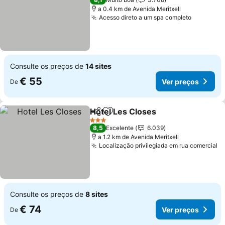
a 0.4 km de Avenida Meritxell
Acesso direto a um spa completo
Ver preç
Consulte os preços de
14 sites
€ 55
Ver preços
De
Hotel Les Closes
Partilhar
Adicionar aos favoritos
Ver preço
3 Estrelas
8,5
Excelente
6.039
a 1.2 km de Avenida Meritxell
Localização privilegiada em rua comercial
V
Consulte os preços de
8 sites
€ 74
Ver preços
De