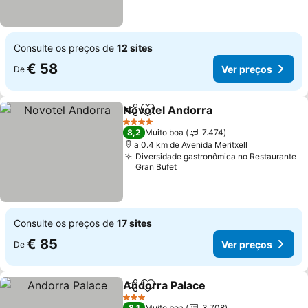
Consulte os preços de
12 sites
€ 58
Ver preços
De
Novotel Andorra
Partilhar
Adicionar aos favoritos
Ver preço
4 Estrelas
8,2
Muito boa
7.474
a 0.4 km de Avenida Meritxell
Diversidade gastronômica no Restaurante
Gran Bufet
Consulte os preços de
17 sites
€ 85
Ver preços
De
Andorra Palace
Partilhar
Adicionar aos favoritos
Ver preços
3 Estrelas
8,1
Muito boa
3.708