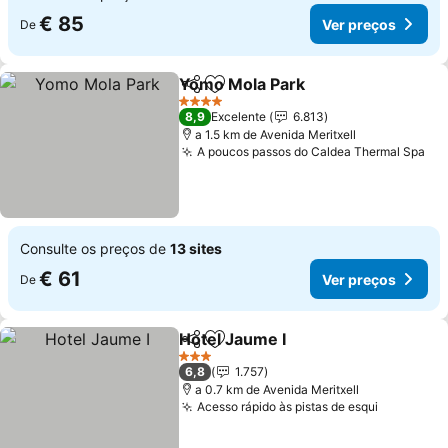
€ 85
Ver preços
De
Yomo Mola Park
Partilhar
Adicionar aos favoritos
Ver preço
4 Estrelas
8,9
Excelente
6.813
a 1.5 km de Avenida Meritxell
A poucos passos do Caldea Thermal Spa
Ve
Consulte os preços de
13 sites
€ 61
Ver preços
De
Hotel Jaume I
Partilhar
Adicionar aos favoritos
Ver preços
3 Estrelas
6,8
1.757
a 0.7 km de Avenida Meritxell
Acesso rápido às pistas de esqui
Ver preç