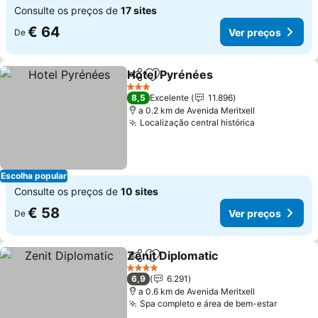
Consulte os preços de
17 sites
€ 64
Ver preços
De
Hotel Pyrénées
Partilhar
Adicionar aos favoritos
Ver preços
3 Estrelas
8,5
Excelente
11.896
a 0.2 km de Avenida Meritxell
Localização central histórica
Ver preços
Escolha popular
Consulte os preços de
10 sites
€ 58
Ver preços
De
Zenit Diplomatic
Partilhar
Adicionar aos favoritos
Ver preço
4 Estrelas
6,9
6.291
a 0.6 km de Avenida Meritxell
Spa completo e área de bem-estar
Ver pre