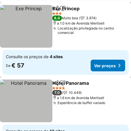
Exe Princep
Partilhar
Adicionar aos favoritos
Ver preços
3 Estrelas
8,0
Muito boa
3.974
a 1.0 km de Avenida Meritxell
Localização privilegiada no centro
comercial
Consulte os preços de
4 sites
€ 57
Ver preços
De
Hotel Panorama
Partilhar
Adicionar aos favoritos
Ver preço
4 Estrelas
7,0
10.449
a 1.6 km de Avenida Meritxell
Experiência de buffet variado
Ver preços