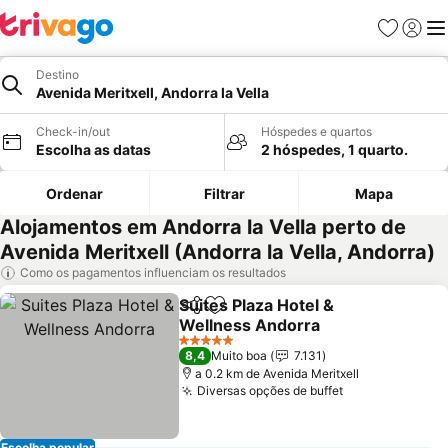
Favoritos
Iniciar
Me
Destino
Avenida Meritxell, Andorra la Vella
Check-in/out
Hóspedes e quartos
Escolha as datas
2 hóspedes, 1 quarto.
Ordenar
Filtrar
Mapa
Alojamentos em Andorra la Vella perto de
Avenida Meritxell (Andorra la Vella, Andorra)
Como os pagamentos influenciam os resultados
Suites Plaza Hotel &
Partilhar
Adicionar aos favoritos
Wellness Andorra
Ver preços
5 Estrelas
8,4
Muito boa
7.131
a 0.2 km de Avenida Meritxell
Diversas opções de buffet
Ver preços
Escolha popular