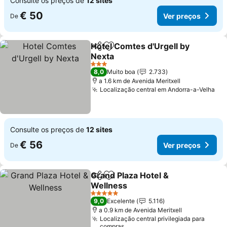
Consulte os preços de
12 sites
€ 50
Ver preços
De
Hotel Comtes d'Urgell by
Partilhar
Adicionar aos favoritos
Nexta
Ver preços
3 Estrelas
8,0
Muito boa
2.733
a 1.6 km de Avenida Meritxell
Localização central em Andorra-a-Velha
Ve
Consulte os preços de
12 sites
€ 56
Ver preços
De
Grand Plaza Hotel &
Partilhar
Adicionar aos favoritos
Wellness
Ver preços
5 Estrelas
9,0
Excelente
5.116
a 0.9 km de Avenida Meritxell
Localização central privilegiada para
compras