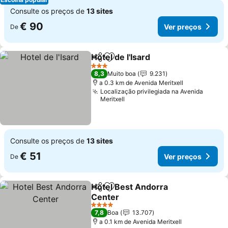
Consulte os preços de
13 sites
€ 90
Ver preços
De
Hotel de l'Isard
Partilhar
Adicionar aos favoritos
Ver preços
3 Estrelas
8,3
Muito boa
9.231
a 0.3 km de Avenida Meritxell
Localização privilegiada na Avenida
Meritxell
Consulte os preços de
13 sites
€ 51
Ver preços
De
Hotel Best Andorra
Partilhar
Adicionar aos favoritos
Center
Ver preços
4 Estrelas
7,8
Boa
13.707
a 0.1 km de Avenida Meritxell