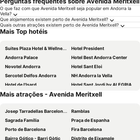
Perguntas frequentes sobre Avenida Meritxell
O que faz com que Avenida Meritxell seja popular em Andorra la
Vella?
Que alojamentos existem perto de Avenida Meritxell?
Quais outras atrações existem perto de Avenida Meritxell?
Mais Top hotéis
Suites Plaza Hotel & Wellness Andorra
Hotel President
Andorra Palace
Hotel Best Andorra Center
Novotel Andorra
Hotel Sant Eloi
Sercotel Delfos Andorra
NH Andorra la Vella
Hotel de l'Isard
Hotel Sant Jordi by ALEGRIA
Mais atrações - Avenida Meritxell
Abba Xalet Suites Hotel
Hotel & Aparthotel Cosmos
Hotel Magic Andorra by Nexta
Roc Blanc Hotel & Spa
Josep Tarradellas Barcelona–El Prat Airport
Ramblas
Hotel Nexta Escaldes
Zenit Diplomatic
Sagrada Família
Praça de Espanha
Hotel Princesa Parc
Hotel Exe Prisma
Porto de Barcelona
Fira Barcelona
Hotel Folch
Hotel Euroski Mountain Resort & Spa
Bairro Gótico - Barri Gòtic
Distrito de Eixample
Mercure Andorra
Lodge Park Hotel