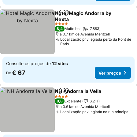
Hotel Magic Andorra by
Partilhar
Adicionar aos favoritos
Nexta
Ver preços
4 Estrelas
8,4
Muito boa
7.883
a 0.7 km de Avenida Meritxell
Localização privilegiada perto da Pont de
Paris
Consulte os preços de
12 sites
€ 67
Ver preços
De
NH Andorra la Vella
Partilhar
Adicionar aos favoritos
Ver pr
4 Estrelas
8,8
Excelente
6.211
a 0.6 km de Avenida Meritxell
Localização privilegiada na rua principal
Ver