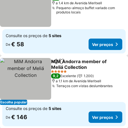
a 1.4 km de Avenida Meritxell
Pequeno-almoço buffet variado com
produtos locais
Consulte os preços de
5 sites
€ 58
Ver preços
De
MiM Andorra member of
Partilhar
Adicionar aos favoritos
Meliá Collection
Ver preços
5 Estrelas
9,2
Excelente
1.200
a 1.1 km de Avenida Meritxell
Terraços com vistas deslumbrantes
Ver pr
Escolha popular
Consulte os preços de
5 sites
€ 146
Ver preços
De