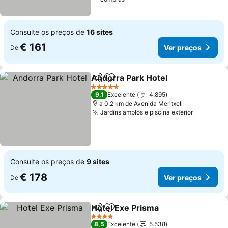
Consulte os preços de
16 sites
€ 161
Ver preços
De
Andorra Park Hotel
Partilhar
Adicionar aos favoritos
Ver pr
5 Estrelas
9,1
Excelente
4.895
a 0.2 km de Avenida Meritxell
Jardins amplos e piscina exterior
Ver preç
Consulte os preços de
9 sites
€ 178
Ver preços
De
Hotel Exe Prisma
Partilhar
Adicionar aos favoritos
Ver preç
4 Estrelas
8,5
Excelente
5.538