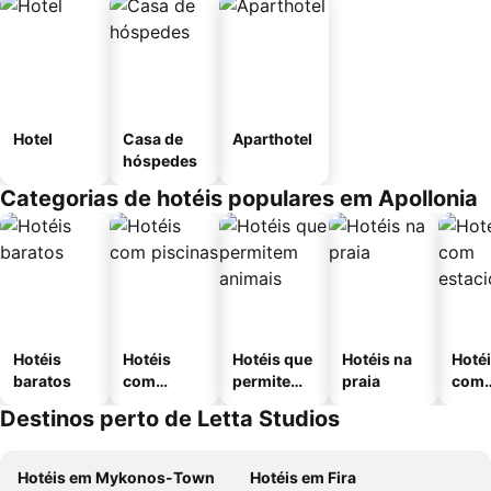
Hotel
Casa de
Aparthotel
hóspedes
Categorias de hotéis populares em Apollonia
Hotéis
Hotéis
Hotéis que
Hotéis na
Hoté
baratos
com
permitem
praia
com
piscinas
animais
esta
Destinos perto de Letta Studios
ment
Hotéis em Mykonos-Town
Hotéis em Fira