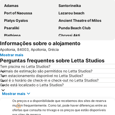
Adamas
Santorineika
Port of Naoussa
Lazarou beach
Platys Gyalos
Ancient Theatre of Milos
Psaraliki
Punda Beach Club
Plathiena
Chryssi Akti
Informações sobre o alojamento
Vathi
Fyriplaka
Apollonia, 84003, Apollonia, Grécia
Mostrar mais
Perguntas frequentes sobre Letta Studios
Tem piscina no Letta Studios?
Animais de estimação são permitidos no Letta Studios?
Tem estacionamento disponível no Letta Studios?
Qual é o horário de check-in e check-out no Letta Studios?
Onde está localizado o Letta Studios?
Mostrar mais
Os preços e a disponibilidade que recebemos dos sites de reserva
mudam frequentemente. Como tal, pode haver diferenças entre as
ofertas que consulta no trivago e os preços que estão disponíveis
nos sites de reserva.