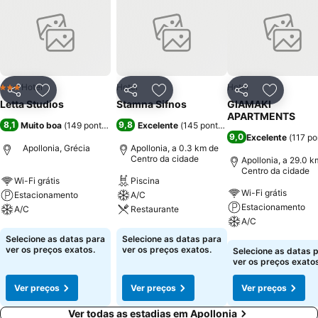
Hotel
Hotel
Hotel
3 Estrelas
Partilhar
Adicionar aos favoritos
Partilhar
Adicionar aos favoritos
Partilhar
Adicionar
Letta Studios
Stamna Sifnos
GIAMAKI
APARTMENTS
8,1
9,8
Muito boa
(
149 pontuações
)
Excelente
(
145 pontuações
)
9,0
Excelente
(
117 p
Apollonia, Grécia
Apollonia, a 0.3 km de
Centro da cidade
Apollonia, a 29.0 k
Centro da cidade
Wi-Fi grátis
Piscina
Wi-Fi grátis
Estacionamento
A/C
Estacionamento
A/C
Restaurante
A/C
Ver preços
Ver preços
Selecione as datas para
Selecione as datas para
Ver preços
ver os preços exatos.
ver os preços exatos.
Selecione as datas 
ver os preços exatos
Ver preços
Ver preços
Ver preços
Ver todas as estadias em Apollonia