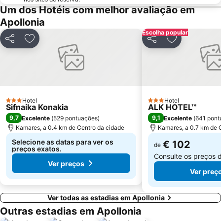
Um dos Hotéis com melhor avaliação em
Apollonia
Escolha popular
Partilhar
Adicionar aos favoritos
Partilhar
Adicionar aos
Hotel
Hotel
3 Estrelas
3 Estrelas
Sifnaika Konakia
ALK HOTEL™
9,7
9,1
Excelente
(
529 pontuações
)
Excelente
(
641 pont
Kamares, a 0.4 km de Centro da cidade
Kamares, a 0.7 km de 
Selecione as datas para ver os
€ 102
de
preços exatos.
Consulte os preços 
Ver preços
Ver preç
Ver todas as estadias em Apollonia
Outras estadias em Apollonia