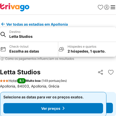
Favoritos
Iniciar
Me
Ver todas as estadias em Apollonia
Destino
Letta Studios
Check-in/out
Hóspedes e quartos
Escolha as datas
2 hóspedes, 1 quarto.
Como os pagamentos influenciam os resultados
Letta Studios
Partilhar
Ad
Hotel
8,1
Muito boa
(
149 pontuações
)
3 Estrelas
Apollonia, 84003, Apollonia, Grécia
Selecione as datas para ver os preços exatos.
Selecione as datas para ver os preços exatos.
Ver preços
Ver preços