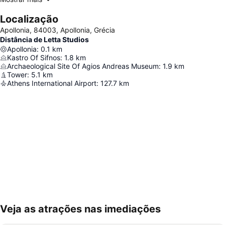
Localização
Apollonia, 84003, Apollonia, Grécia
Distância de Letta Studios
Apollonia
:
0.1
km
Kastro Of Sifnos
:
1.8
km
Archaeological Site Of Agios Andreas Museum
:
1.9
km
Tower
:
5.1
km
Athens International Airport
:
127.7
km
Veja as atrações nas imediações
Ampliar mapa