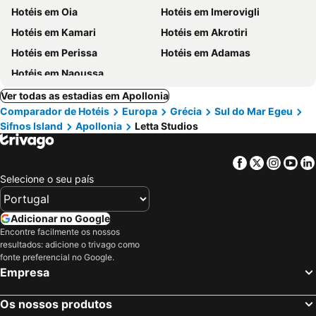
Hotéis em Oia
Hotéis em Imerovigli
Hotéis em Kamari
Hotéis em Akrotiri
Hotéis em Perissa
Hotéis em Adamas
Hotéis em Naoussa
Ver todas as estadias em Apollonia
Comparador de Hotéis
Europa
Grécia
Sul do Mar Egeu
Sifnos Island
Apollonia
Letta Studios
Facebook
Twitter
Insta
Yo
Selecione o seu país
Adicionar no Google
Encontre facilmente os nossos
resultados: adicione o trivago como
fonte preferencial no Google.
Empresa
Os nossos produtos